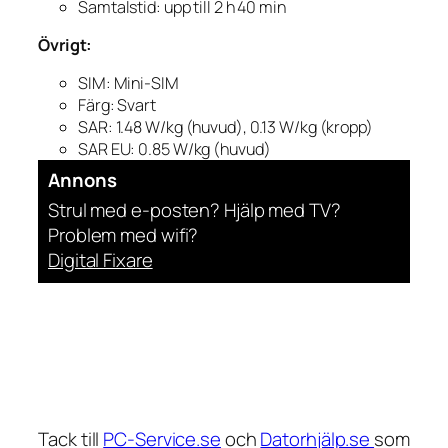
Samtalstid: upp till 2 h 40 min
Övrigt:
SIM: Mini-SIM
Färg: Svart
SAR: 1.48 W/kg (huvud), 0.13 W/kg (kropp)
SAR EU: 0.85 W/kg (huvud)
Annons
Strul med e-posten? Hjälp med TV?
Problem med wifi?
Digital Fixare
Tack till
PC-Service.se
och
Datorhjälp.se
som