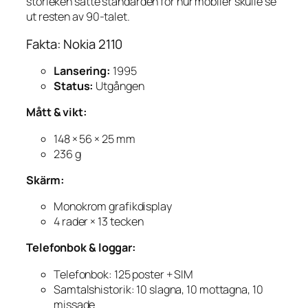
storleken satte standarden för hur mobiler skulle se
ut resten av 90-talet.
Fakta: Nokia 2110
Lansering:
1995
Status:
Utgången
Mått & vikt:
148 × 56 × 25 mm
236 g
Skärm:
Monokrom grafikdisplay
4 rader × 13 tecken
Telefonbok & loggar:
Telefonbok: 125 poster + SIM
Samtalshistorik: 10 slagna, 10 mottagna, 10
missade