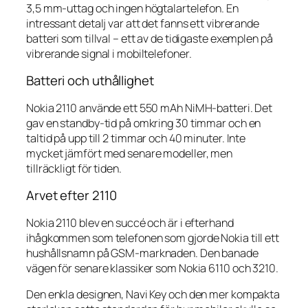
3,5 mm-uttag och ingen högtalartelefon. En
intressant detalj var att det fanns ett vibrerande
batteri som tillval – ett av de tidigaste exemplen på
vibrerande signal i mobiltelefoner.
Batteri och uthållighet
Nokia 2110 använde ett 550 mAh NiMH-batteri. Det
gav en standby-tid på omkring 30 timmar och en
taltid på upp till 2 timmar och 40 minuter. Inte
mycket jämfört med senare modeller, men
tillräckligt för tiden.
Arvet efter 2110
Nokia 2110 blev en succé och är i efterhand
ihågkommen som telefonen som gjorde Nokia till ett
hushållsnamn på GSM-marknaden. Den banade
vägen för senare klassiker som Nokia 6110 och 3210.
Den enkla designen, Navi Key och den mer kompakta