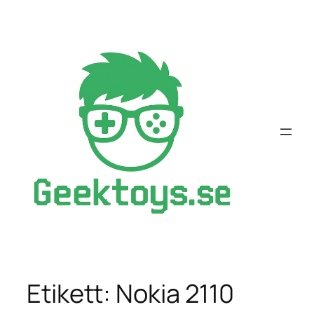
Hoppa
till
innehåll
Etikett:
Nokia 2110