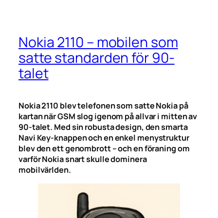
Nokia 2110 – mobilen som
satte standarden för 90-
talet
Nokia 2110 blev telefonen som satte Nokia på
kartan när GSM slog igenom på allvar i mitten av
90-talet. Med sin robusta design, den smarta
Navi Key-knappen och en enkel menystruktur
blev den ett genombrott – och en föraning om
varför Nokia snart skulle dominera
mobilvärlden.