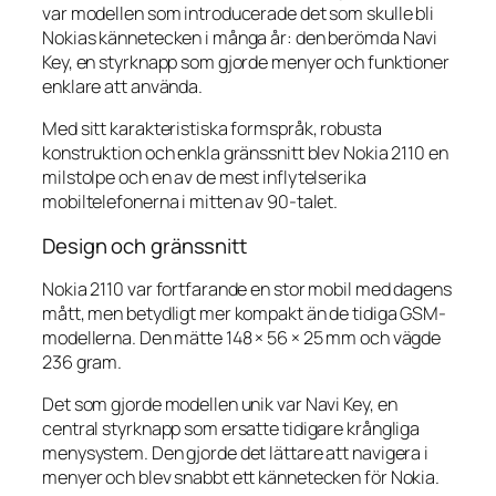
var modellen som introducerade det som skulle bli
Nokias kännetecken i många år: den berömda Navi
Key, en styrknapp som gjorde menyer och funktioner
enklare att använda.
Med sitt karakteristiska formspråk, robusta
konstruktion och enkla gränssnitt blev Nokia 2110 en
milstolpe och en av de mest inflytelserika
mobiltelefonerna i mitten av 90-talet.
Design och gränssnitt
Nokia 2110 var fortfarande en stor mobil med dagens
mått, men betydligt mer kompakt än de tidiga GSM-
modellerna. Den mätte 148 × 56 × 25 mm och vägde
236 gram.
Det som gjorde modellen unik var Navi Key, en
central styrknapp som ersatte tidigare krångliga
menysystem. Den gjorde det lättare att navigera i
menyer och blev snabbt ett kännetecken för Nokia.