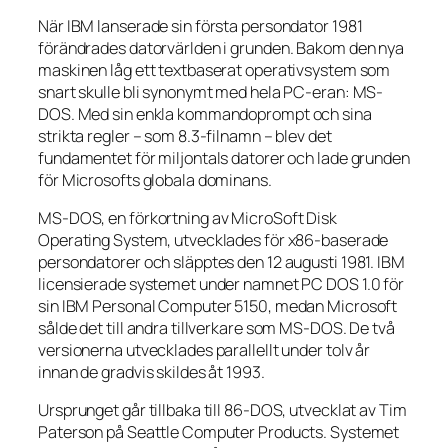
När IBM lanserade sin första persondator 1981
förändrades datorvärlden i grunden. Bakom den nya
maskinen låg ett textbaserat operativsystem som
snart skulle bli synonymt med hela PC-eran: MS-
DOS. Med sin enkla kommandoprompt och sina
strikta regler – som 8.3-filnamn – blev det
fundamentet för miljontals datorer och lade grunden
för Microsofts globala dominans.
MS-DOS, en förkortning av MicroSoft Disk
Operating System, utvecklades för x86-baserade
persondatorer och släpptes den 12 augusti 1981. IBM
licensierade systemet under namnet PC DOS 1.0 för
sin IBM Personal Computer 5150, medan Microsoft
sålde det till andra tillverkare som MS-DOS. De två
versionerna utvecklades parallellt under tolv år
innan de gradvis skildes åt 1993.
Ursprunget går tillbaka till 86-DOS, utvecklat av Tim
Paterson på Seattle Computer Products. Systemet