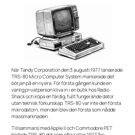
När Tandy Corporation den 3 augusti 1977 lanserade
TRS-80 Micro Computer System markerade det
början på en ny era. För första gången kunde en
vanlig privatperson kliva in i en butik hos Radio
Shack och köpa en färdig, fullt fungerande dator
utan teknisk förkunskap. TRS-80 var inte den första
mikrodatorn, men den blev den första som nådde
massmarknaden.
Tillsammans med Apple II och Commodore PET
bildade TRS-80 det som ofta kallas 1977 års