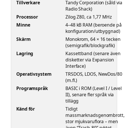
Tillverkare
Tandy Corporation (såld via
Radio Shack)
Processor
Zilog Z80, ca 1,77 MHz
Minne
4–48 kB RAM (beroende på
konfiguration/utbyggnad)
Skärm
Monokrom, 64 × 16 tecken
(semigrafik/blockgrafik)
Lagring
Kassettband (senare även
disketter via Expansion
Interface)
Operativsystem
TRSDOS, LDOS, NewDos/80
(m.fl.)
Programspråk
BASIC i ROM (Level I / Level
II), senare fler språk via
tillägg
Känd för
Tidigt
massmarknadsgenombrott,
stor mjukvaruflora – men
även “Trash-80”-ryktet