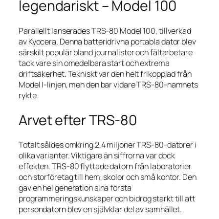
legendariskt – Model 100
Parallellt lanserades TRS-80 Model 100, tillverkad
av Kyocera. Denna batteridrivna portabla dator blev
särskilt populär bland journalister och fältarbetare
tack vare sin omedelbara start och extrema
driftsäkerhet. Tekniskt var den helt frikopplad från
Model I-linjen, men den bar vidare TRS-80-namnets
rykte.
Arvet efter TRS-80
Totalt såldes omkring 2,4 miljoner TRS-80-datorer i
olika varianter. Viktigare än siffrorna var dock
effekten. TRS-80 flyttade datorn från laboratorier
och storföretag till hem, skolor och små kontor. Den
gav en hel generation sina första
programmeringskunskaper och bidrog starkt till att
persondatorn blev en självklar del av samhället.