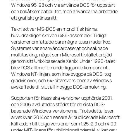
Windows 95, 98 och Me använde DOS för uppstart
och bakåtkompatibilitet, men användarna arbetade i
ett grafiskt gränssnitt.
Tekniskt var MS-DOS en monolitisk kärna,
huvudsakligen skriven i x86-assembler. Tidiga
versioner omfattade bara några tusen rader kod.
Systemet var enanvändarbaserat och saknade
multitasking, något som Microsoft istället erbjöd
genom sitt Unix-baserade Xenix. Under 1990-talet
blev DOS alltmer en underliggande komponent.
Windows NT-linjen, som inte byggde på DOS, tog
gradvis över, och 64-bitarsversioner av Windows
avskaffade till slut all inbyggd DOS-emulering.
Supporten för klassiska versioner upphörde 2001,
och 2006 avslutades stödet för de sista DOS-
baserade Windows-versionerna. Trots detta lever
arvet kvar. 2014 och senare år publicerade Microsoft
källkoden till tidiga versioner som 1.25, 2.0 och 4.00
under MIT-licens för utbildningsändamål, vilket gav