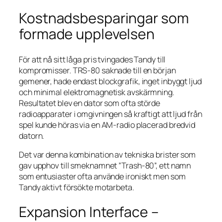
Kostnadsbesparingar som
formade upplevelsen
För att nå sitt låga pris tvingades Tandy till
kompromisser. TRS-80 saknade till en början
gemener, hade endast blockgrafik, inget inbyggt ljud
och minimal elektromagnetisk avskärmning.
Resultatet blev en dator som ofta störde
radioapparater i omgivningen så kraftigt att ljud från
spel kunde höras via en AM-radio placerad bredvid
datorn.
Det var denna kombination av tekniska brister som
gav upphov till smeknamnet ”Trash-80”, ett namn
som entusiaster ofta använde ironiskt men som
Tandy aktivt försökte motarbeta.
Expansion Interface –