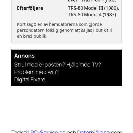
Efterföljare
TRS-80 Model III (1980),
TRS-80 Model 4 (1983)
Kort sagt: en av hemdatorerna som gjorde
persondatorn folklig genom att säljas i butik till
en bred publik.
Annons
Strul med e-posten? Hjälp med TV?
Problem med wifi?
Digital Fixare
Tack till
PC-Service.se
och
Datorhjälp.se
som