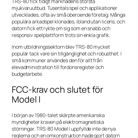
TRS-80 fick tidigt marknadens största
mjukvaruutbud. Tusentals spel och applikationer
utvecklades, ofta av små oberoende företag. Många
populära arkadspel klonades, ibland utan licens, och
datorn fick ett rykte om sig som en snabb och
responsiv spelplattform trots sin enkla grafik.
Inom utbildningssektorn blev TRS-80 mycket
populär tack vare sin tillgänglighet och robusthet. I
små kommuner användes den för allt från
elevadministration till fordonsregister och
budgetarbete.
FCC-krav och slutet för
Model I
I början av 1980-talet skärpte amerikanska
myndigheter kraven på elektromagnetiska
störningar. TRS-80 Model I uppfyllde inte de nya
reglerna och en omkonstruktion hade gjort datorn