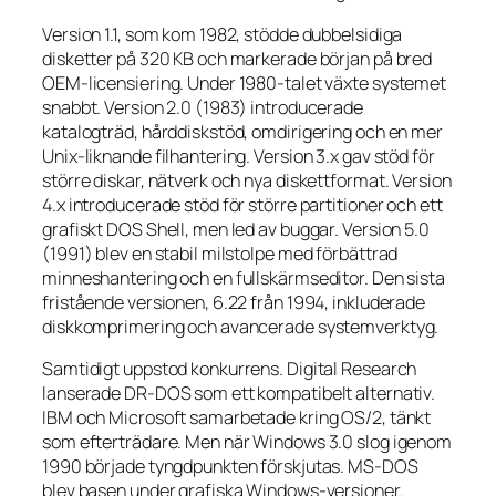
Version 1.1, som kom 1982, stödde dubbelsidiga
disketter på 320 KB och markerade början på bred
OEM-licensiering. Under 1980-talet växte systemet
snabbt. Version 2.0 (1983) introducerade
katalogträd, hårddiskstöd, omdirigering och en mer
Unix-liknande filhantering. Version 3.x gav stöd för
större diskar, nätverk och nya diskettformat. Version
4.x introducerade stöd för större partitioner och ett
grafiskt DOS Shell, men led av buggar. Version 5.0
(1991) blev en stabil milstolpe med förbättrad
minneshantering och en fullskärmseditor. Den sista
fristående versionen, 6.22 från 1994, inkluderade
diskkomprimering och avancerade systemverktyg.
Samtidigt uppstod konkurrens. Digital Research
lanserade DR-DOS som ett kompatibelt alternativ.
IBM och Microsoft samarbetade kring OS/2, tänkt
som efterträdare. Men när Windows 3.0 slog igenom
1990 började tyngdpunkten förskjutas. MS-DOS
blev basen under grafiska Windows-versioner.