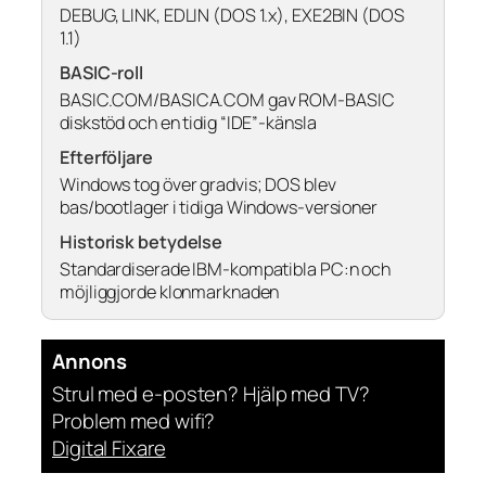
DEBUG, LINK, EDLIN (DOS 1.x), EXE2BIN (DOS
1.1)
BASIC-roll
BASIC.COM/BASICA.COM gav ROM-BASIC
diskstöd och en tidig “IDE”-känsla
Efterföljare
Windows tog över gradvis; DOS blev
bas/bootlager i tidiga Windows-versioner
Historisk betydelse
Standardiserade IBM-kompatibla PC:n och
möjliggjorde klonmarknaden
Annons
Strul med e-posten? Hjälp med TV?
Problem med wifi?
Digital Fixare