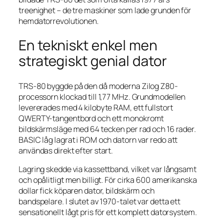
treenighet – de tre maskiner som lade grunden för
hemdatorrevolutionen.
En tekniskt enkel men
strategiskt genial dator
TRS-80 byggde på den då moderna Zilog Z80-
processorn klockad till 1,77 MHz. Grundmodellen
levererades med 4 kilobyte RAM, ett fullstort
QWERTY-tangentbord och ett monokromt
bildskärmsläge med 64 tecken per rad och 16 rader.
BASIC låg lagrat i ROM och datorn var redo att
användas direkt efter start.
Lagring skedde via kassettband, vilket var långsamt
och opålitligt men billigt. För cirka 600 amerikanska
dollar fick köparen dator, bildskärm och
bandspelare. I slutet av 1970-talet var detta ett
sensationellt lågt pris för ett komplett datorsystem.