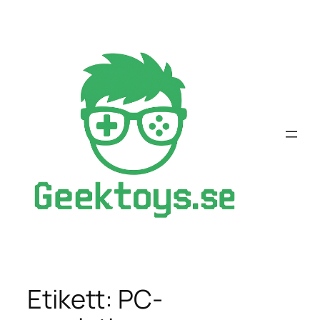
Hoppa
till
innehåll
Etikett:
PC-