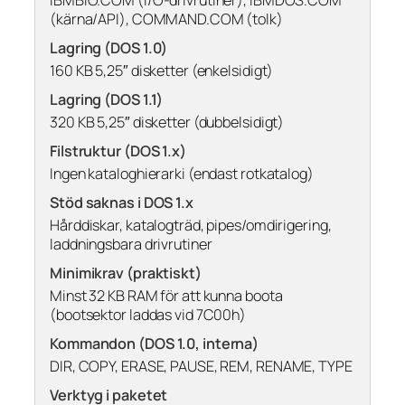
(kärna/API), COMMAND.COM (tolk)
Lagring (DOS 1.0)
160 KB 5,25″ disketter (enkelsidigt)
Lagring (DOS 1.1)
320 KB 5,25″ disketter (dubbelsidigt)
Filstruktur (DOS 1.x)
Ingen kataloghierarki (endast rotkatalog)
Stöd saknas i DOS 1.x
Hårddiskar, katalogträd, pipes/omdirigering,
laddningsbara drivrutiner
Minimikrav (praktiskt)
Minst 32 KB RAM för att kunna boota
(bootsektor laddas vid 7C00h)
Kommandon (DOS 1.0, interna)
DIR, COPY, ERASE, PAUSE, REM, RENAME, TYPE
Verktyg i paketet