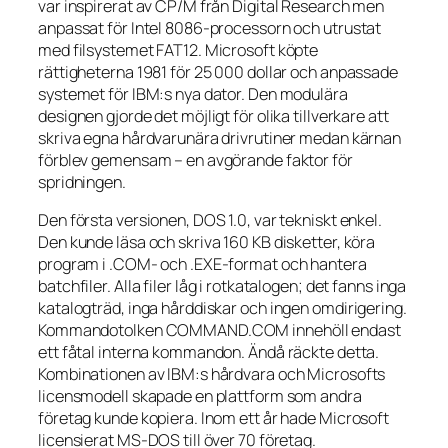
var inspirerat av CP/M från Digital Research men
anpassat för Intel 8086-processorn och utrustat
med filsystemet FAT12. Microsoft köpte
rättigheterna 1981 för 25 000 dollar och anpassade
systemet för IBM:s nya dator. Den modulära
designen gjorde det möjligt för olika tillverkare att
skriva egna hårdvarunära drivrutiner medan kärnan
förblev gemensam – en avgörande faktor för
spridningen.
Den första versionen, DOS 1.0, var tekniskt enkel.
Den kunde läsa och skriva 160 KB disketter, köra
program i .COM- och .EXE-format och hantera
batchfiler. Alla filer låg i rotkatalogen; det fanns inga
katalogträd, inga hårddiskar och ingen omdirigering.
Kommandotolken COMMAND.COM innehöll endast
ett fåtal interna kommandon. Ändå räckte detta.
Kombinationen av IBM:s hårdvara och Microsofts
licensmodell skapade en plattform som andra
företag kunde kopiera. Inom ett år hade Microsoft
licensierat MS-DOS till över 70 företag.