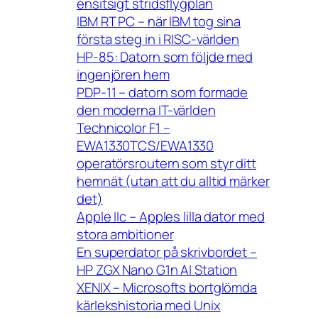
ensitsigt stridsflygplan
IBM RT PC – när IBM tog sina
första steg in i RISC-världen
HP-85: Datorn som följde med
ingenjören hem
PDP-11 – datorn som formade
den moderna IT-världen
Technicolor F1 –
EWA1330TCS/EWA1330
operatörsroutern som styr ditt
hemnät (utan att du alltid märker
det)
Apple IIc – Apples lilla dator med
stora ambitioner
En superdator på skrivbordet –
HP ZGX Nano G1n AI Station
XENIX – Microsofts bortglömda
kärlekshistoria med Unix