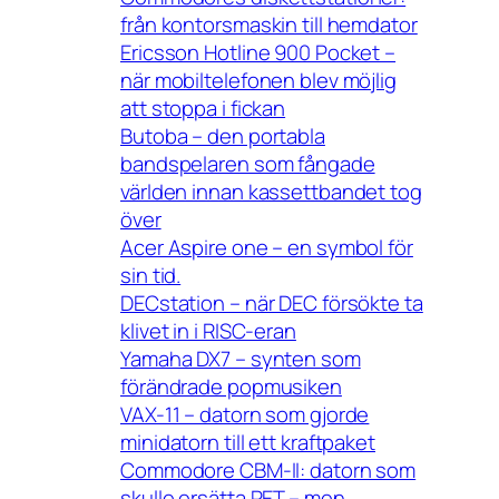
från kontorsmaskin till hemdator
Ericsson Hotline 900 Pocket –
när mobiltelefonen blev möjlig
att stoppa i fickan
Butoba – den portabla
bandspelaren som fångade
världen innan kassettbandet tog
över
Acer Aspire one – en symbol för
sin tid.
DECstation – när DEC försökte ta
klivet in i RISC-eran
Yamaha DX7 – synten som
förändrade popmusiken
VAX-11 – datorn som gjorde
minidatorn till ett kraftpaket
Commodore CBM-II: datorn som
skulle ersätta PET – men