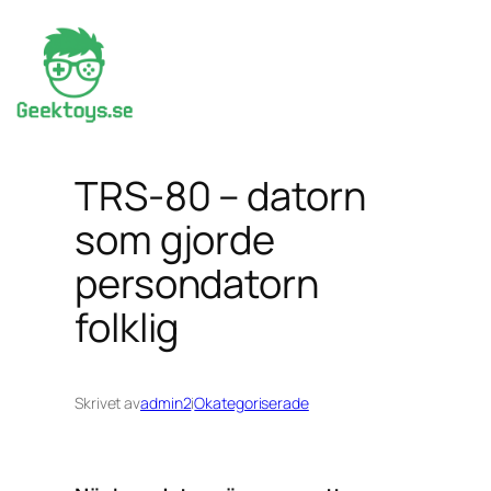
Hoppa
till
innehåll
TRS-80 – datorn
som gjorde
persondatorn
folklig
Skrivet av
admin2
i
Okategoriserade