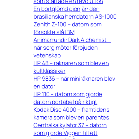
som startade en revolution
En bortglömd pionjär: den
brasilianska hemdatorn AS-1000
Zenith Z-100 – datorn som
försökte slå IBM
Animamundi: Dark Alchemist –
när sorg möter förbjuden
vetenskap
HP 48 – räknaren som blev en
kultklassiker
HP 9836 – när miniräknaren blev
en dator
HP 110 – datorn som gjorde
datorn portabel på riktigt
Kodak Disc 4000 – framtidens
kamera som blev en parentes
Centralkalkylator 37 – datorn
som gjorde Viggen till ett