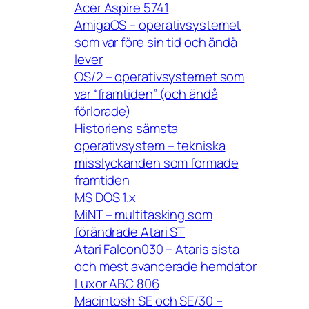
Acer Aspire 5741
AmigaOS – operativsystemet
som var före sin tid och ändå
lever
OS/2 – operativsystemet som
var “framtiden” (och ändå
förlorade)
Historiens sämsta
operativsystem – tekniska
misslyckanden som formade
framtiden
MS DOS 1.x
MiNT – multitasking som
förändrade Atari ST
Atari Falcon030 – Ataris sista
och mest avancerade hemdator
Luxor ABC 806
Macintosh SE och SE/30 –