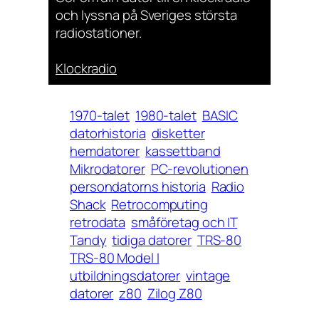
och lyssna på Sveriges största
radiostationer.
Klockradio
1970-talet
1980-talet
BASIC
datorhistoria
disketter
hemdatorer
kassettband
Mikrodatorer
PC-revolutionen
persondatorns historia
Radio
Shack
Retrocomputing
retrodata
småföretag och IT
Tandy
tidiga datorer
TRS-80
TRS-80 Model I
utbildningsdatorer
vintage
datorer
z80
Zilog Z80