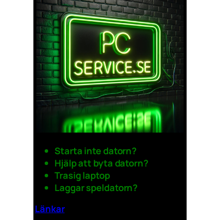
Starta inte datorn?
Hjälp att byta datorn?
Trasig laptop
Laggar speldatorn?
Länkar