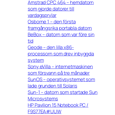
Amstrad CPC 464 – hemdatorn
som gjorde datorer till
vardagsprylar
Osborne 1 – den första
framgångsrika portabla datorn
BeBox – datorn som var före sin
tid
Geode – den lilla x86-
processorn som drev inbyggda
system
Sony eVilla – internetmaskinen
som försvann på tre månader
SunOS – operativsystemet som
lade grunden till Solaris
Sun-1 – datorn som startade Sun
Microsystems
HP Pavilion 15 Notebook PC /
F9S77EA#UUW