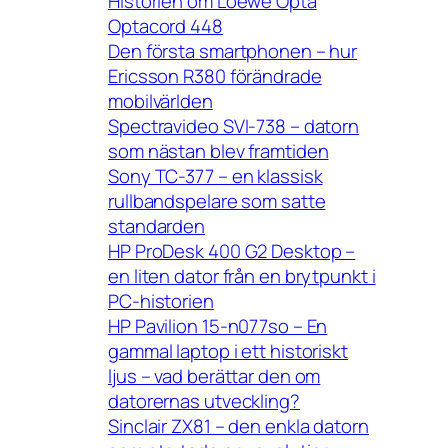
Historien om Loewe Opta
Optacord 448
Den första smartphonen – hur
Ericsson R380 förändrade
mobilvärlden
Spectravideo SVI-738 – datorn
som nästan blev framtiden
Sony TC-377 – en klassisk
rullbandspelare som satte
standarden
HP ProDesk 400 G2 Desktop –
en liten dator från en brytpunkt i
PC-historien
HP Pavilion 15-n077so – En
gammal laptop i ett historiskt
ljus – vad berättar den om
datorernas utveckling?
Sinclair ZX81 – den enkla datorn