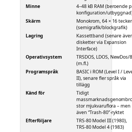
Minne
4–48 kB RAM (beroende p
konfiguration/utbyggnad
Skärm
Monokrom, 64 × 16 tecke
(semigrafik/blockgrafik)
Lagring
Kassettband (senare äve
disketter via Expansion
Interface)
Operativsystem
TRSDOS, LDOS, NewDos/
(m.fl.)
Programspråk
BASIC i ROM (Level I / Lev
II), senare fler språk via
tillägg
Känd för
Tidigt
massmarknadsgenombrot
stor mjukvaruflora – men
även “Trash-80”-ryktet
Efterföljare
TRS-80 Model III (1980),
TRS-80 Model 4 (1983)