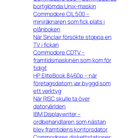
bortglömda Unix-maskin
Commodore CIL 500 –
miniräknaren som fick plats i
plånboken
När Sinclair försökte stoppa en
TV i fickan
Commodore CDTV –
framtidsmaskinen som kom för
tidigt
HP EliteBook 8460p – när
företagsdatorn var byggd som
ett verktyg
När RISC skulle ta över
datorvärlden
IBM Displaywriter –
ordbehandlaren som nästan
blev framtidens kontorsdator
Commodores diskettstationer: