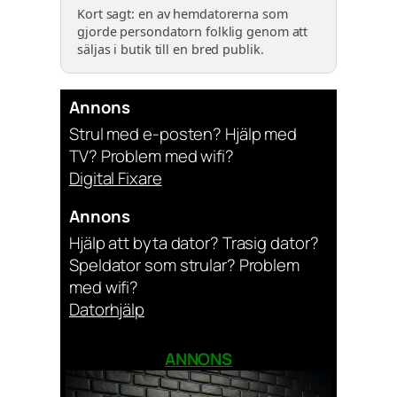
Kort sagt: en av hemdatorerna som
gjorde persondatorn folklig genom att
säljas i butik till en bred publik.
Annons
Strul med e-posten? Hjälp med
TV? Problem med wifi?
Digital Fixare
Annons
Hjälp att byta dator? Trasig dator?
Speldator som strular? Problem
med wifi?
Datorhjälp
ANNONS