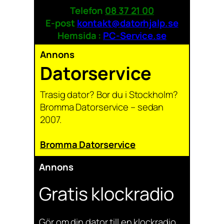
Telefon
08 37 21 00
E-post
kontakt@datorhjalp.se
Hemsida :
PC-Service.se
Annons
Datorservice
Trasig dator? Bor du i Stockholm?
Bromma Datorservice – sedan
2007.
Bromma Datorservice
Annons
Gratis klockradio
Gör om din dator till en klockradio