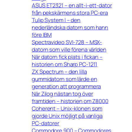
ASUS ET2321 – en allt-i-ett-dator
från pekskärmens stora PC-era
Tulip System I – den
nederländska datorn som hann
före IBM
Spectravideo SVI-728 – MSX-
datorn som ville förena världen
När datorn fick plats i fickan –
historien om Sharp PC-1211
ZX Spectrum – den lilla
gummidatorn som lärde en
generation att programmera
När Zilog nästan tog över
framtiden – historien om Z8000
Coherent – Unix-klonen som
gjorde Unix möjligt på vanliga
PC-datorer
Commodore 900 – Commodores