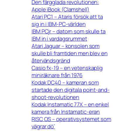
Den färgglada revolutionen:
Apple iBook (Clamshell)
Atari PC1 – Ataris försök att ta
sig in i IBM-PC-världen
IBM PCjr – datorn som skulle ta
IBM in i vardagsrummet
Atari Jaguar – konsolen som
skulle bli framtiden men blev en
återvändsgränd
Casio fx-19 – en vetenskaplig
miniräknare från 1976
Kodak DC40 – kameran som
startade den digitala point-and-
shoot-revolutionen
Kodak Instamatic 77X – en enkel
kamera från Instamatic-eran
RISC OS – operativsystemet som
vägrar dö’