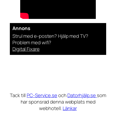
Annons
Strul med e-posten? Hjälp med TV?
Problem med wifi?
Digital Fixare
Tack till
PC-Service.se
och
Datorhjälp.se
som
har sponsrad denna webplats med
webhotell.
Länkar