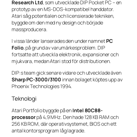
Research Ltd
, som utvecklade DIP Pocket PC – en
prototyp av en MS-DOS-kompatibel handdator.
Atari såg potentialen och licensierade tekniken,
byggde om den med ny design och började
massproducera.
I vissa länder lanserades den under namnet
PC
Folio
, på grund av varumärkesproblem. DIP
fortsatte att utveckla elektronik, expansioner och
mjukvara, medan Atari stod för distributionen.
DIP:s team gick senare vidare och utvecklade även
Sharp PC-3000/3100
innan bolaget köptes upp av
Phoenix Technologies 1994.
Teknologi
Atari Portfolio byggde på en
Intel 80C88-
processor
på 4,9 MHz. Den hade 128 KB RAM och
256 KB ROM, där operativsystemet, BIOS och ett
antal kontorsprogram låg lagrade.