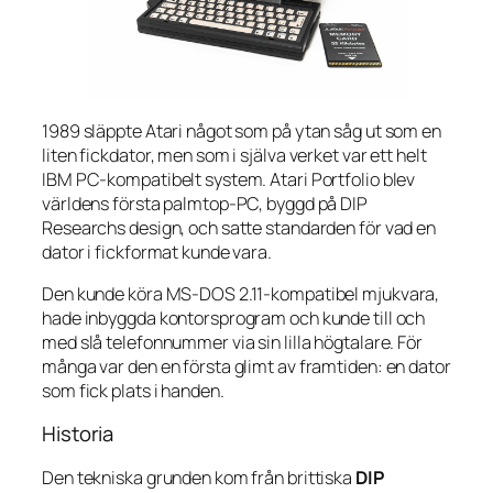
1989 släppte Atari något som på ytan såg ut som en
liten fickdator, men som i själva verket var ett helt
IBM PC-kompatibelt system. Atari Portfolio blev
världens första palmtop-PC, byggd på DIP
Researchs design, och satte standarden för vad en
dator i fickformat kunde vara.
Den kunde köra MS-DOS 2.11-kompatibel mjukvara,
hade inbyggda kontorsprogram och kunde till och
med slå telefonnummer via sin lilla högtalare. För
många var den en första glimt av framtiden: en dator
som fick plats i handen.
Historia
Den tekniska grunden kom från brittiska
DIP