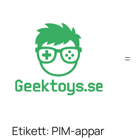
Hoppa
till
innehåll
Etikett:
PIM-appar