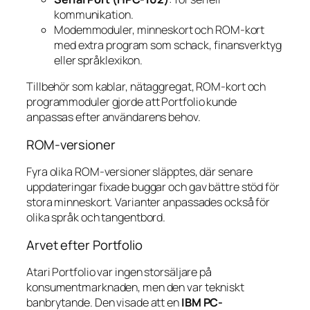
kommunikation.
Modemmoduler, minneskort och ROM-kort
med extra program som schack, finansverktyg
eller språklexikon.
Tillbehör som kablar, nätaggregat, ROM-kort och
programmoduler gjorde att Portfolio kunde
anpassas efter användarens behov.
ROM-versioner
Fyra olika ROM-versioner släpptes, där senare
uppdateringar fixade buggar och gav bättre stöd för
stora minneskort. Varianter anpassades också för
olika språk och tangentbord.
Arvet efter Portfolio
Atari Portfolio var ingen storsäljare på
konsumentmarknaden, men den var tekniskt
banbrytande. Den visade att en
IBM PC-