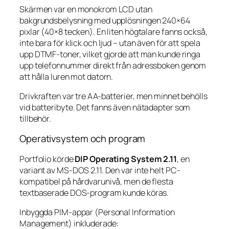
Skärmen var en monokrom LCD utan
bakgrundsbelysning med upplösningen 240×64
pixlar (40×8 tecken). En liten högtalare fanns också,
inte bara för klick och ljud – utan även för att spela
upp DTMF-toner, vilket gjorde att man kunde ringa
upp telefonnummer direkt från adressboken genom
att hålla luren mot datorn.
Drivkraften var tre AA-batterier, men minnet behölls
vid batteribyte. Det fanns även nätadapter som
tillbehör.
Operativsystem och program
Portfolio körde
DIP Operating System 2.11
, en
variant av MS-DOS 2.11. Den var inte helt PC-
kompatibel på hårdvarunivå, men de flesta
textbaserade DOS-program kunde köras.
Inbyggda PIM-appar (Personal Information
Management) inkluderade: