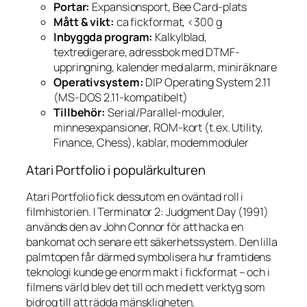
Portar:
Expansionsport, Bee Card-plats
Mått & vikt:
ca fickformat, <300 g
Inbyggda program:
Kalkylblad,
textredigerare, adressbok med DTMF-
uppringning, kalender med alarm, miniräknare
Operativsystem:
DIP Operating System 2.11
(MS-DOS 2.11-kompatibelt)
Tillbehör:
Serial/Parallel-moduler,
minnesexpansioner, ROM-kort (t.ex. Utility,
Finance, Chess), kablar, modemmoduler
Atari Portfolio i populärkulturen
Atari Portfolio fick dessutom en oväntad roll i
filmhistorien. I
Terminator 2: Judgment Day
(1991)
används den av John Connor för att hacka en
bankomat och senare ett säkerhetssystem. Den lilla
palmtopen får därmed symbolisera hur framtidens
teknologi kunde ge enorm makt i fickformat – och i
filmens värld blev det till och med ett verktyg som
bidrog till att rädda mänskligheten.