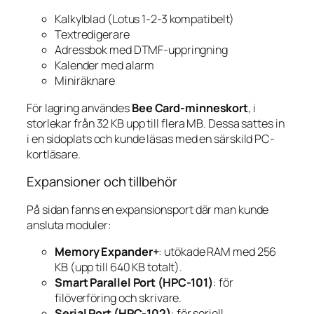
Kalkylblad (Lotus 1-2-3 kompatibelt)
Textredigerare
Adressbok med DTMF-uppringning
Kalender med alarm
Miniräknare
För lagring användes
Bee Card-minneskort
, i
storlekar från 32 KB upp till flera MB. Dessa sattes in
i en sidoplats och kunde läsas med en särskild PC-
kortläsare.
Expansioner och tillbehör
På sidan fanns en expansionsport där man kunde
ansluta moduler:
Memory Expander+
: utökade RAM med 256
KB (upp till 640 KB totalt).
Smart Parallel Port (HPC-101)
: för
filöverföring och skrivare.
Serial Port (HPC-102)
: för seriell