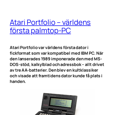
Atari Portfolio – världens
första palmtop-PC
Atari Portfolio var världens första dator i
fickformat som var kompatibel med IBM PC. När
den lanserades 1989 imponerade den med MS-
DOS-stöd, kalkylblad och adressbok – allt drivet
av tre AA-batterier. Den blev en kultklassiker
och visade att framtidens dator kunde få plats i
handen.