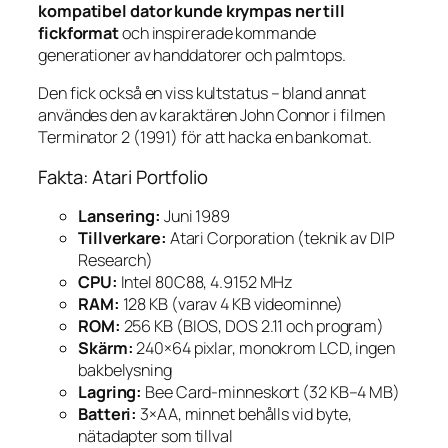
kompatibel dator kunde krympas ner till
fickformat
och inspirerade kommande
generationer av handdatorer och palmtops.
Den fick också en viss kultstatus – bland annat
användes den av karaktären John Connor i filmen
Terminator 2
(1991) för att hacka en bankomat.
Fakta: Atari Portfolio
Lansering:
Juni 1989
Tillverkare:
Atari Corporation (teknik av DIP
Research)
CPU:
Intel 80C88, 4.9152 MHz
RAM:
128 KB (varav 4 KB videominne)
ROM:
256 KB (BIOS, DOS 2.11 och program)
Skärm:
240×64 pixlar, monokrom LCD, ingen
bakbelysning
Lagring:
Bee Card-minneskort (32 KB–4 MB)
Batteri:
3×AA, minnet behålls vid byte,
nätadapter som tillval