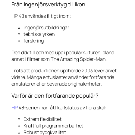
Från ingenjörsverktyg till ikon
HP 48 användes flitigt inom:
ingenjörsutbildningar
tekniska yrken
forskning
Den dök till och med upp i populärkulturen, bland
annat i filmer som
The Amazing Spider-Man
.
Trots att produktionen upphörde 2003 lever arvet
vidare. Många entusiaster använder fortfarande
emulatorer eller bevarade originalenheter.
Varför är den fortfarande populär?
HP
48-serien har fått kultstatus av flera skäl:
Extrem flexibilitet
Kraftfull programmerbarhet
Robust byggkvalitet