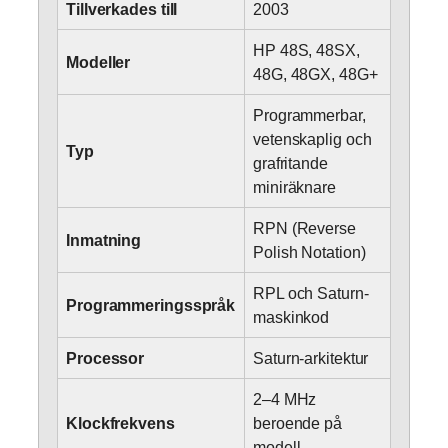
Tillverkades till
2003
HP 48S, 48SX,
Modeller
48G, 48GX, 48G+
Programmerbar,
vetenskaplig och
Typ
grafritande
miniräknare
RPN (Reverse
Inmatning
Polish Notation)
RPL och Saturn-
Programmeringsspråk
maskinkod
Processor
Saturn-arkitektur
2–4 MHz
Klockfrekvens
beroende på
modell