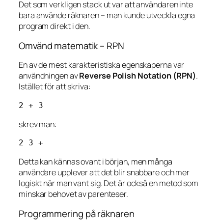
Det som verkligen stack ut var att användaren inte
bara
använde
räknaren – man kunde
utveckla egna
program
direkt i den.
Omvänd matematik – RPN
En av de mest karakteristiska egenskaperna var
användningen av
Reverse Polish Notation (RPN)
.
Istället för att skriva:
skrev man:
Detta kan kännas ovant i början, men många
användare upplever att det blir snabbare och mer
logiskt när man vant sig. Det är också en metod som
minskar behovet av parenteser.
Programmering på räknaren