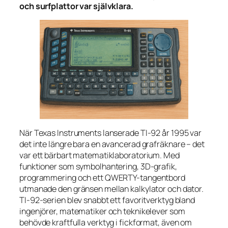
och surfplattor var självklara.
När Texas Instruments lanserade TI-92 år 1995 var
det inte längre bara en avancerad grafräknare – det
var ett bärbart matematiklaboratorium. Med
funktioner som symbolhantering, 3D-grafik,
programmering och ett QWERTY-tangentbord
utmanade den gränsen mellan kalkylator och dator.
TI-92-serien blev snabbt ett favoritverktyg bland
ingenjörer, matematiker och teknikelever som
behövde kraftfulla verktyg i fickformat, även om