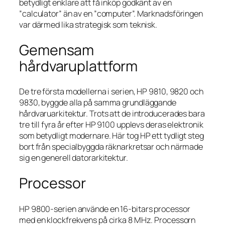
betydligt enklare att få inköp godkänt av en
”calculator” än av en ”computer”. Marknadsföringen
var därmed lika strategisk som teknisk.
Gemensam
hårdvaruplattform
De tre första modellerna i serien, HP 9810, 9820 och
9830, byggde alla på samma grundläggande
hårdvaruarkitektur. Trots att de introducerades bara
tre till fyra år efter HP 9100 upplevs deras elektronik
som betydligt modernare. Här tog HP ett tydligt steg
bort från specialbyggda räknarkretsar och närmade
sig en generell datorarkitektur.
Processor
HP 9800-serien använde en 16-bitars processor
med en klockfrekvens på cirka 8 MHz. Processorn