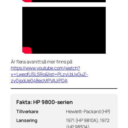
Är flera avsnitt så mer finns på
https://www.youtube.com/watch?
v=LweofUSLSRo&list=PLzvLbUxGuZ-
zv0jpoUe048ecMPVAJiPDA
Fakta: HP 9800-serien
Tillverkare
Hewlett-Packard (HP)
Lansering
1971 (HP 9810A), 1972
(HP 9830A)