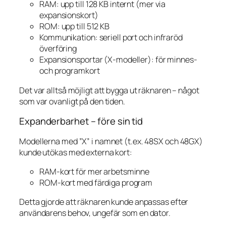
RAM: upp till 128 KB internt (mer via
expansionskort)
ROM: upp till 512 KB
Kommunikation: seriell port och infraröd
överföring
Expansionsportar (X-modeller): för minnes-
och programkort
Det var alltså möjligt att bygga ut räknaren – något
som var ovanligt på den tiden.
Expanderbarhet – före sin tid
Modellerna med ”X” i namnet (t.ex. 48SX och 48GX)
kunde utökas med externa kort:
RAM-kort för mer arbetsminne
ROM-kort med färdiga program
Detta gjorde att räknaren kunde anpassas efter
användarens behov, ungefär som en dator.