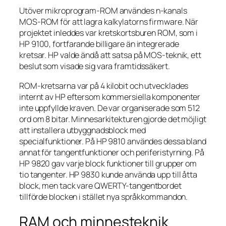
Utöver mikroprogram-ROM användes n-kanals
MOS-ROM för att lagra kalkylatorns firmware. När
projektet inleddes var kretskortsburen ROM, som i
HP 9100, fortfarande billigare än integrerade
kretsar. HP valde ändå att satsa på MOS-teknik, ett
beslut som visade sig vara framtidssäkert.
ROM-kretsarna var på 4 kilobit och utvecklades
internt av HP eftersom kommersiella komponenter
inte uppfyllde kraven. De var organiserade som 512
ord om 8 bitar. Minnesarkitekturen gjorde det möjligt
att installera utbyggnadsblock med
specialfunktioner. På HP 9810 användes dessa bland
annat för tangentfunktioner och periferistyrning. På
HP 9820 gav varje block funktioner till grupper om
tio tangenter. HP 9830 kunde använda upp till åtta
block, men tack vare QWERTY-tangentbordet
tillförde blocken i stället nya språkkommandon.
RAM och minnesteknik