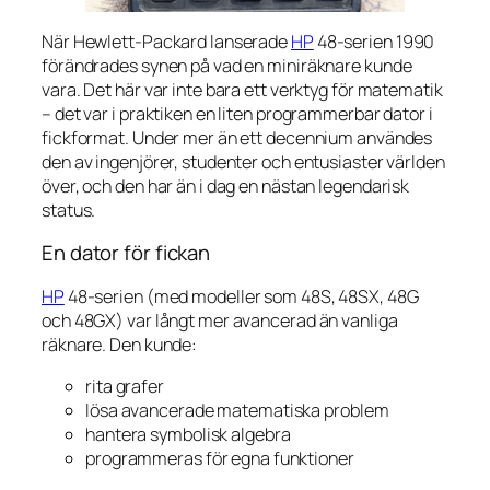
När Hewlett-Packard lanserade
HP
48-serien 1990
förändrades synen på vad en miniräknare kunde
vara. Det här var inte bara ett verktyg för matematik
– det var i praktiken en liten programmerbar dator i
fickformat. Under mer än ett decennium användes
den av ingenjörer, studenter och entusiaster världen
över, och den har än i dag en nästan legendarisk
status.
En dator för fickan
HP
48-serien (med modeller som 48S, 48SX, 48G
och 48GX) var långt mer avancerad än vanliga
räknare. Den kunde:
rita grafer
lösa avancerade matematiska problem
hantera symbolisk algebra
programmeras för egna funktioner