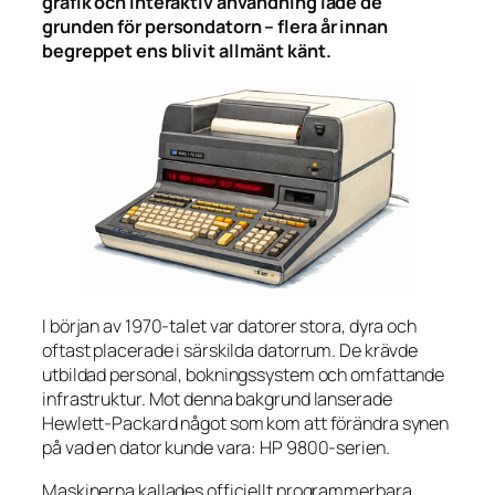
grafik och interaktiv användning lade de
grunden för persondatorn – flera år innan
begreppet ens blivit allmänt känt.
I början av 1970-talet var datorer stora, dyra och
oftast placerade i särskilda datorrum. De krävde
utbildad personal, bokningssystem och omfattande
infrastruktur. Mot denna bakgrund lanserade
Hewlett-Packard något som kom att förändra synen
på vad en dator kunde vara: HP 9800-serien.
Maskinerna kallades officiellt programmerbara