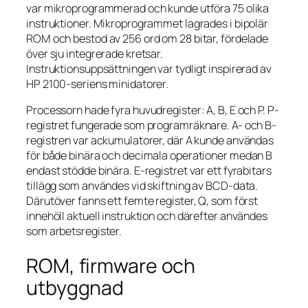
var mikroprogrammerad och kunde utföra 75 olika
instruktioner. Mikroprogrammet lagrades i bipolär
ROM och bestod av 256 ord om 28 bitar, fördelade
över sju integrerade kretsar.
Instruktionsuppsättningen var tydligt inspirerad av
HP 2100-seriens minidatorer.
Processorn hade fyra huvudregister: A, B, E och P. P-
registret fungerade som programräknare. A- och B-
registren var ackumulatorer, där A kunde användas
för både binära och decimala operationer medan B
endast stödde binära. E-registret var ett fyrabitars
tillägg som användes vid skiftning av BCD-data.
Därutöver fanns ett femte register, Q, som först
innehöll aktuell instruktion och därefter användes
som arbetsregister.
ROM, firmware och
utbyggnad