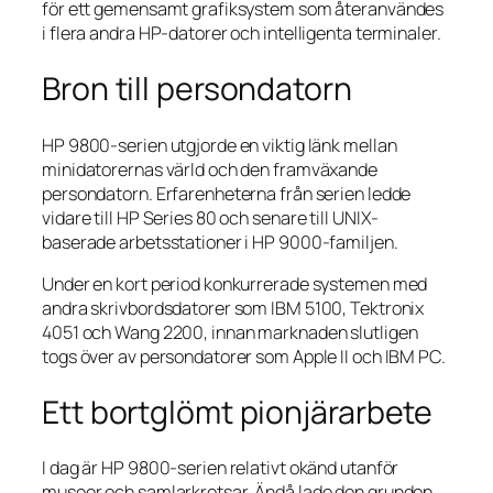
för ett gemensamt grafiksystem som återanvändes
i flera andra HP-datorer och intelligenta terminaler.
Bron till persondatorn
HP 9800-serien utgjorde en viktig länk mellan
minidatorernas värld och den framväxande
persondatorn. Erfarenheterna från serien ledde
vidare till HP Series 80 och senare till UNIX-
baserade arbetsstationer i HP 9000-familjen.
Under en kort period konkurrerade systemen med
andra skrivbordsdatorer som IBM 5100, Tektronix
4051 och Wang 2200, innan marknaden slutligen
togs över av persondatorer som Apple II och IBM PC.
Ett bortglömt pionjärarbete
I dag är HP 9800-serien relativt okänd utanför
museer och samlarkretsar. Ändå lade den grunden