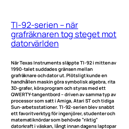
TI-92-serien – när
grafräknaren tog steget mot
datorvärlden
När Texas Instruments släppte TI-92 i mitten av
1990-talet suddades gränsen mellan
grafräknare och dator ut. Plötsligt kunde en
handhållen maskin göra symbolisk algebra, rita
3D-grafer, köra program och styras med ett
QWERTY-tangentbord – driven av samma typ av
processor som satt i Amiga, Atari ST och tidiga
Sun-arbetsstationer. TI-92-serien blev snabbt
ett favoritverktyg för ingenjörer, studenter och
matematiknördar som behövde ”riktig”
datorkraft i väskan, långt innan dagens laptopar