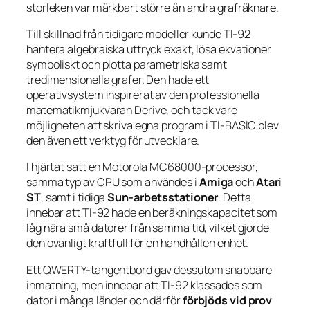
storleken var märkbart större än andra grafräknare.
Till skillnad från tidigare modeller kunde TI-92
hantera algebraiska uttryck exakt, lösa ekvationer
symboliskt och plotta parametriska samt
tredimensionella grafer. Den hade ett
operativsystem inspirerat av den professionella
matematikmjukvaran Derive, och tack vare
möjligheten att skriva egna program i TI-BASIC blev
den även ett verktyg för utvecklare.
I hjärtat satt en Motorola MC68000-processor,
samma typ av CPU som användes i
Amiga
och
Atari
ST
, samt i tidiga
Sun-arbetsstationer
. Detta
innebar att TI-92 hade en beräkningskapacitet som
låg nära små datorer från samma tid, vilket gjorde
den ovanligt kraftfull för en handhållen enhet.
Ett QWERTY-tangentbord gav dessutom snabbare
inmatning, men innebar att TI-92 klassades som
dator i många länder och därför
förbjöds vid prov