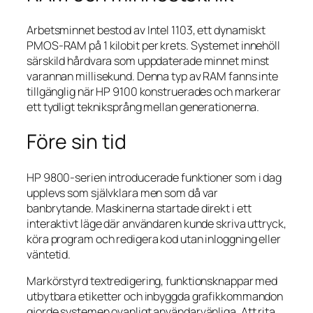
Arbetsminnet bestod av Intel 1103, ett dynamiskt
PMOS-RAM på 1 kilobit per krets. Systemet innehöll
särskild hårdvara som uppdaterade minnet minst
varannan millisekund. Denna typ av RAM fanns inte
tillgänglig när HP 9100 konstruerades och markerar
ett tydligt tekniksprång mellan generationerna.
Före sin tid
HP 9800-serien introducerade funktioner som i dag
upplevs som självklara men som då var
banbrytande. Maskinerna startade direkt i ett
interaktivt läge där användaren kunde skriva uttryck,
köra program och redigera kod utan inloggning eller
väntetid.
Markörstyrd textredigering, funktionsknappar med
utbytbara etiketter och inbyggda grafikkommandon
gjorde systemen ovanligt användarvänliga. Att rita