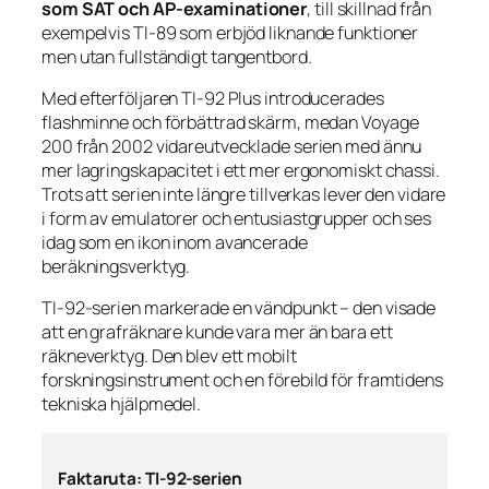
som SAT och AP-examinationer
, till skillnad från
exempelvis TI-89 som erbjöd liknande funktioner
men utan fullständigt tangentbord.
Med efterföljaren TI-92 Plus introducerades
flashminne och förbättrad skärm, medan Voyage
200 från 2002 vidareutvecklade serien med ännu
mer lagringskapacitet i ett mer ergonomiskt chassi.
Trots att serien inte längre tillverkas lever den vidare
i form av emulatorer och entusiastgrupper och ses
idag som en ikon inom avancerade
beräkningsverktyg.
TI-92-serien markerade en vändpunkt – den visade
att en grafräknare kunde vara mer än bara ett
räkneverktyg. Den blev ett mobilt
forskningsinstrument och en förebild för framtidens
tekniska hjälpmedel.
Faktaruta: TI-92-serien