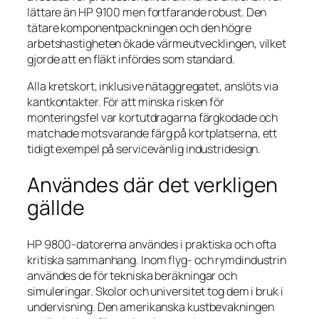
lättare än HP 9100 men fortfarande robust. Den
tätare komponentpackningen och den högre
arbetshastigheten ökade värmeutvecklingen, vilket
gjorde att en fläkt infördes som standard.
Alla kretskort, inklusive nätaggregatet, anslöts via
kantkontakter. För att minska risken för
monteringsfel var kortutdragarna färgkodade och
matchade motsvarande färg på kortplatserna, ett
tidigt exempel på servicevänlig industridesign.
Användes där det verkligen
gällde
HP 9800-datorerna användes i praktiska och ofta
kritiska sammanhang. Inom flyg- och rymdindustrin
användes de för tekniska beräkningar och
simuleringar. Skolor och universitet tog dem i bruk i
undervisning. Den amerikanska kustbevakningen