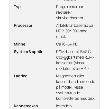
Typ
Programmerbar
räknare /
skrivbordsdator
Processor
Arkitektur baserad på
HP 2100/1000 med
stack
Minne
Ca 16–64 KB
System & språk
ROM-baserat BASIC;
utbyggbart med ROM-
kassetter (vissa
modeller även HPL)
Lagring
Magnetkort eller
kassettband beroende
på modell; vissa
system kunde
kompletteras med disk
Kännetecken
Interaktiv