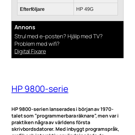
Efterföljare
HP 49G
Annons
Strul med e-posten? Hjälp med TV?
Problem med wifi?
Digital Fixare
HP 9800-serie
HP 9800-serien lanserades i början av 1970-
talet som ”programmerbara räknare”, men var i
praktiken några av världens första
skrivbordsdatorer. Med inbyggt programspråk,