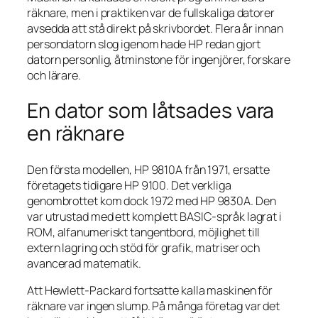
räknare, men i praktiken var de fullskaliga datorer
avsedda att stå direkt på skrivbordet. Flera år innan
persondatorn slog igenom hade HP redan gjort
datorn personlig, åtminstone för ingenjörer, forskare
och lärare.
En dator som låtsades vara
en räknare
Den första modellen, HP 9810A från 1971, ersatte
företagets tidigare HP 9100. Det verkliga
genombrottet kom dock 1972 med HP 9830A. Den
var utrustad med ett komplett BASIC-språk lagrat i
ROM, alfanumeriskt tangentbord, möjlighet till
extern lagring och stöd för grafik, matriser och
avancerad matematik.
Att Hewlett-Packard fortsatte kalla maskinen för
räknare var ingen slump. På många företag var det