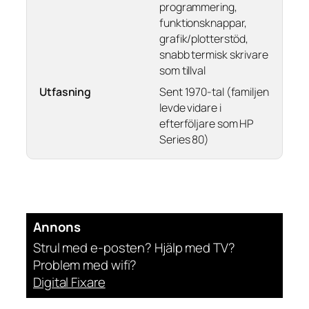
programmering,
funktionsknappar,
grafik/plotterstöd,
snabb termisk skrivare
som tillval
Utfasning
Sent 1970-tal (familjen
levde vidare i
efterföljare som HP
Series 80)
Annons
Strul med e-posten? Hjälp med TV?
Problem med wifi?
Digital Fixare