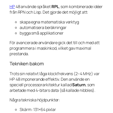
HP
48 använde språket
RPL
, som kombinerade idéer
från RPN och Lisp. Det gjorde det möjligt att:
skapa egna matematiska verktyg
automatisera beräkningar
bygga små applikationer
För avancerade användare gick det till och med att
programmera i maskinkod, vilket gav maximal
prestanda.
Tekniken bakom
Trots sin relativt låga klockfrekvens (2–4 MHz) var
HP 48 imponerande effektiv. Den använde en
speciell processorarkitektur kallad
Saturn
, som
arbetade med 4-bitars data (så kallade
nibbles
).
Några tekniska höjdpunkter:
Skärm: 131×64 pixlar