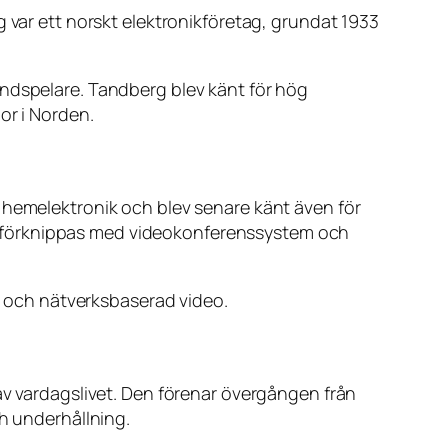
g var ett norskt elektronikföretag, grundat 1933
andspelare. Tandberg blev känt för hög
or i Norden.
 hemelektronik och blev senare känt även för
t förknippas med videokonferenssystem och
ni och nätverksbaserad video.
av vardagslivet. Den förenar övergången från
ch underhållning.