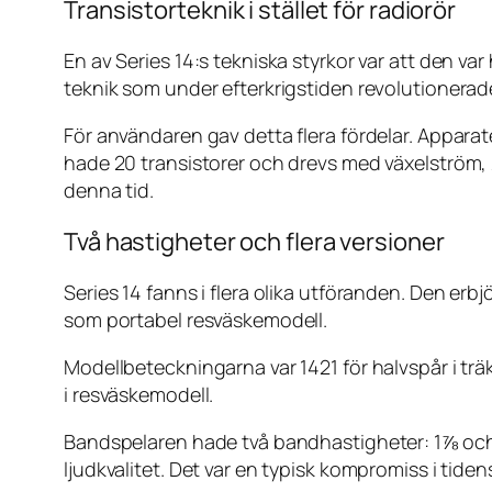
Transistorteknik i stället för radiorör
En av Series 14:s tekniska styrkor var att den va
teknik som under efterkrigstiden revolutionerade
För användaren gav detta flera fördelar. Appar
hade 20 transistorer och drevs med växelström, 
denna tid.
Två hastigheter och flera versioner
Series 14 fanns i flera olika utföranden. Den er
som portabel resväskemodell.
Modellbeteckningarna var 1421 för halvspår i träk
i resväskemodell.
Bandspelaren hade två bandhastigheter: 1⅞ och
ljudkvalitet. Det var en typisk kompromiss i tide