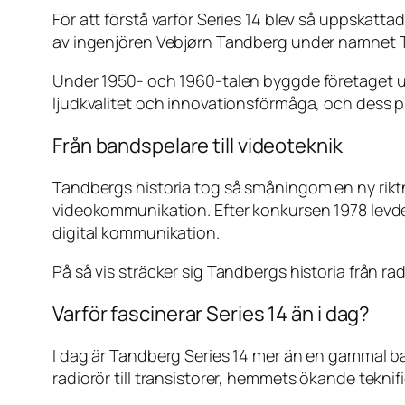
För att förstå varför Series 14 blev så uppskatt
av ingenjören Vebjørn Tandberg under namnet T
Under 1950- och 1960-talen byggde företaget upp
ljudkvalitet och innovationsförmåga, och dess pr
Från bandspelare till videoteknik
Tandbergs historia tog så småningom en ny riktn
videokommunikation. Efter konkursen 1978 levd
digital kommunikation.
På så vis sträcker sig Tandbergs historia från r
Varför fascinerar Series 14 än i dag?
I dag är Tandberg Series 14 mer än en gammal ban
radiorör till transistorer, hemmets ökande tekni