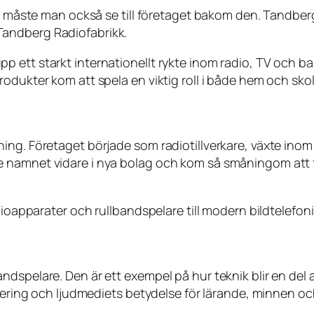
ad måste man också se till företaget bakom den. Tandber
andberg Radiofabrikk.
 ett starkt internationellt rykte inom radio, TV och b
odukter kom att spela en viktig roll i både hem och skol
ing. Företaget började som radiotillverkare, växte inom
e namnet vidare i nya bolag och kom så småningom at
adioapparater och rullbandspelare till modern bildtelefo
dspelare. Den är ett exempel på hur teknik blir en del 
fiering och ljudmediets betydelse för lärande, minnen o