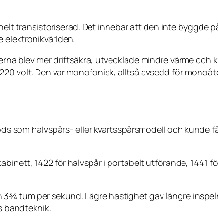
r helt transistoriserad. Det innebar att den inte byggde 
 elektronikvärlden.
aterna blev mer driftsäkra, utvecklade mindre värme oc
220 volt. Den var monofonisk, alltså avsedd för monoåte
bjöds som halvspårs- eller kvartsspårsmodell och kunde f
abinett, 1422 för halvspår i portabelt utförande, 1441 fö
 3¾ tum per sekund. Lägre hastighet gav längre inspel
ns bandteknik.