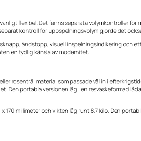
anligt flexibel. Det fanns separata volymkontroller för 
 separat kontroll för uppspelningsvolym gjorde det också
knapp, ändstopp, visuell inspelningsindikering och ett f
ten en tydlig känsla av modernitet.
ller rosenträ, material som passade väl in i efterkrigsti
et. Den portabla versionen låg i en resväskeformad låda,
.
 170 millimeter och vikten låg runt 8,7 kilo. Den portab