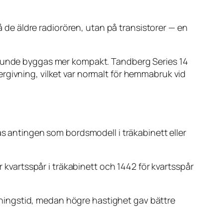
på de äldre radiorören, utan på transistorer — en
h kunde byggas mer kompakt. Tandberg Series 14
rgivning, vilket var normalt för hemmabruk vid
ås antingen som bordsmodell i träkabinett eller
r kvartsspår i träkabinett och 1442 för kvartsspår
ningstid, medan högre hastighet gav bättre