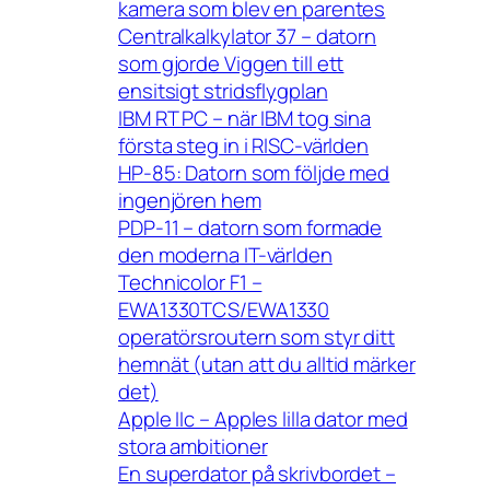
kamera som blev en parentes
Centralkalkylator 37 – datorn
som gjorde Viggen till ett
ensitsigt stridsflygplan
IBM RT PC – när IBM tog sina
första steg in i RISC-världen
HP-85: Datorn som följde med
ingenjören hem
PDP-11 – datorn som formade
den moderna IT-världen
Technicolor F1 –
EWA1330TCS/EWA1330
operatörsroutern som styr ditt
hemnät (utan att du alltid märker
det)
Apple IIc – Apples lilla dator med
stora ambitioner
En superdator på skrivbordet –