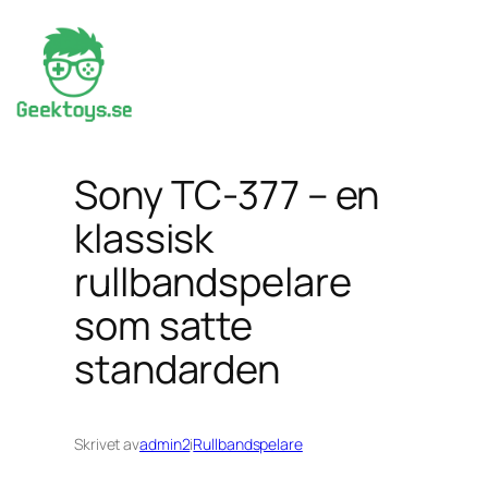
Hoppa
till
innehåll
Sony TC-377 – en
klassisk
rullbandspelare
som satte
standarden
Skrivet av
admin2
i
Rullbandspelare