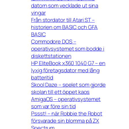
datorn som vecklade ut sina
vingar
Från stordator till Atari ST –
historien om BASIC och GFA
BASIC
Commodore DOS –
operativsystemet som bodde i
diskettstationen
HP EliteBook x360 1040 G7 – en
lyxig företagsdator med lång
batteritid
Skool Daze – spelet som gjorde
skolan till ett öppet kaos
AmigaOS – operativsystemet
som var före sin tid
Pssst! – när Robbie the Robot
försvarade sin blomma på ZX
Spectrum