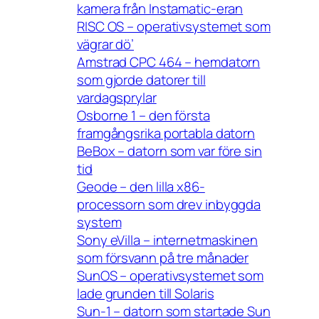
kamera från Instamatic-eran
RISC OS – operativsystemet som
vägrar dö’
Amstrad CPC 464 – hemdatorn
som gjorde datorer till
vardagsprylar
Osborne 1 – den första
framgångsrika portabla datorn
BeBox – datorn som var före sin
tid
Geode – den lilla x86-
processorn som drev inbyggda
system
Sony eVilla – internetmaskinen
som försvann på tre månader
SunOS – operativsystemet som
lade grunden till Solaris
Sun-1 – datorn som startade Sun