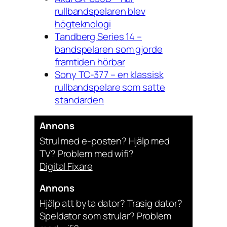
rullbandspelaren blev
högteknologi
Tandberg Series 14 –
bandspelaren som gjorde
framtiden hörbar
Sony TC-377 – en klassisk
rullbandspelare som satte
standarden
Annons
Strul med e-posten? Hjälp med
TV? Problem med wifi?
Digital Fixare
Annons
Hjälp att byta dator? Trasig dator?
Speldator som strular? Problem