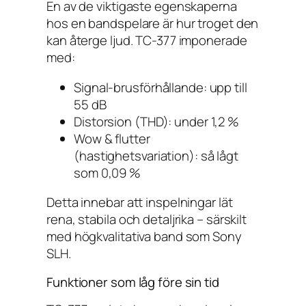
En av de viktigaste egenskaperna
hos en bandspelare är hur troget den
kan återge ljud. TC-377 imponerade
med:
Signal-brusförhållande: upp till
55 dB
Distorsion (THD): under 1,2 %
Wow & flutter
(hastighetsvariation): så lågt
som 0,09 %
Detta innebar att inspelningar lät
rena, stabila och detaljrika – särskilt
med högkvalitativa band som Sony
SLH.
Funktioner som låg före sin tid