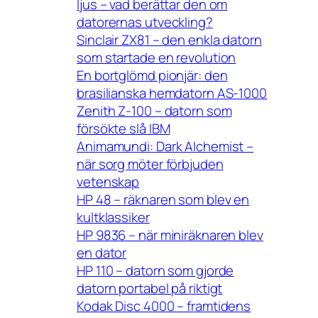
ljus – vad berättar den om
datorernas utveckling?
Sinclair ZX81 – den enkla datorn
som startade en revolution
En bortglömd pionjär: den
brasilianska hemdatorn AS-1000
Zenith Z-100 – datorn som
försökte slå IBM
Animamundi: Dark Alchemist –
när sorg möter förbjuden
vetenskap
HP 48 – räknaren som blev en
kultklassiker
HP 9836 – när miniräknaren blev
en dator
HP 110 – datorn som gjorde
datorn portabel på riktigt
Kodak Disc 4000 – framtidens