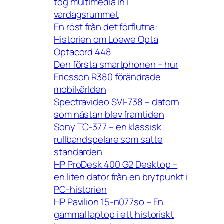
tog multimedia in i
vardagsrummet
En röst från det förflutna:
Historien om Loewe Opta
Optacord 448
Den första smartphonen – hur
Ericsson R380 förändrade
mobilvärlden
Spectravideo SVI-738 – datorn
som nästan blev framtiden
Sony TC-377 – en klassisk
rullbandspelare som satte
standarden
HP ProDesk 400 G2 Desktop –
en liten dator från en brytpunkt i
PC-historien
HP Pavilion 15-n077so – En
gammal laptop i ett historiskt