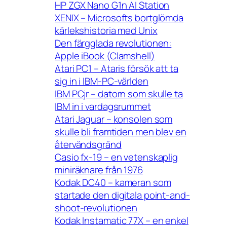
HP ZGX Nano G1n AI Station
XENIX – Microsofts bortglömda
kärlekshistoria med Unix
Den färgglada revolutionen:
Apple iBook (Clamshell)
Atari PC1 – Ataris försök att ta
sig in i IBM-PC-världen
IBM PCjr – datorn som skulle ta
IBM in i vardagsrummet
Atari Jaguar – konsolen som
skulle bli framtiden men blev en
återvändsgränd
Casio fx-19 – en vetenskaplig
miniräknare från 1976
Kodak DC40 – kameran som
startade den digitala point-and-
shoot-revolutionen
Kodak Instamatic 77X – en enkel