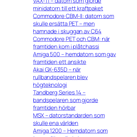
VAX-11 – datorn som gjorde
minidatorn till ett kraftpaket
Commodore CBM-II: datorn som
skulle ersätta PET – men
hamnade i skuggan av C64
Commodore PET och CBM: när
framtiden kom i plåtchassi
Amiga 500 – hemdatorn som gav
framtiden ett ansikte
Akai GX-635D – när
rullbandspelaren blev
högteknologi
Tandberg Series 14 –
bandspelaren som gjorde
framtiden hörbar
MSX – datorstandarden som
skulle ena världen
Amiga 1200 – Hemdatorn som