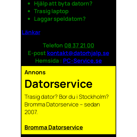
Hjälp att byta datorn?
Trasig laptop
Laggar speldatorn?
Länkar
Telefon
08 37 21 00
E-post
kontakt@datorhjalp.se
Hemsida :
PC-Service.se
Annons
Datorservice
Trasig dator? Bor du i Stockholm?
Bromma Datorservice – sedan
2007.
Bromma Datorservice