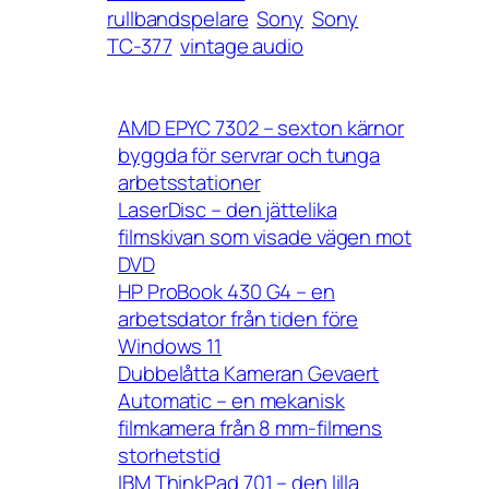
rullbandspelare
Sony
Sony
TC-377
vintage audio
AMD EPYC 7302 – sexton kärnor
byggda för servrar och tunga
arbetsstationer
LaserDisc – den jättelika
filmskivan som visade vägen mot
DVD
HP ProBook 430 G4 – en
arbetsdator från tiden före
Windows 11
Dubbelåtta Kameran Gevaert
Automatic – en mekanisk
filmkamera från 8 mm-filmens
storhetstid
IBM ThinkPad 701 – den lilla