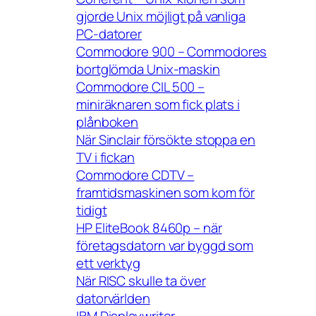
gjorde Unix möjligt på vanliga
PC-datorer
Commodore 900 – Commodores
bortglömda Unix-maskin
Commodore CIL 500 –
miniräknaren som fick plats i
plånboken
När Sinclair försökte stoppa en
TV i fickan
Commodore CDTV –
framtidsmaskinen som kom för
tidigt
HP EliteBook 8460p – när
företagsdatorn var byggd som
ett verktyg
När RISC skulle ta över
datorvärlden
IBM Displaywriter –