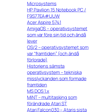
Microsystems
HP Pavilion 15 Notebook PC /
F9S77EA#UUW
Acer Aspire 5741
AmigaOS – operativsystemet
som var före sin tid och ändå
lever
OS/2 – operativsystemet som
var “framtiden” (och ändå
förlorade)
Historiens sämsta
operativsystem – tekniska
misslyckanden som formade
framtiden
MS DOS 1.x
MiNT – multitasking som
förändrade Atari ST
Atari Falcon030 – Ataris sista