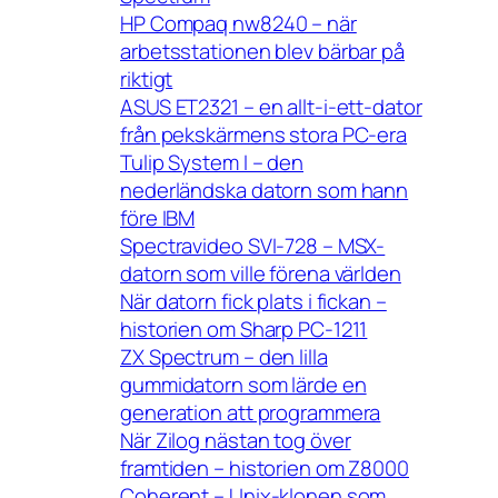
HP Compaq nw8240 – när
arbetsstationen blev bärbar på
riktigt
ASUS ET2321 – en allt-i-ett-dator
från pekskärmens stora PC-era
Tulip System I – den
nederländska datorn som hann
före IBM
Spectravideo SVI-728 – MSX-
datorn som ville förena världen
När datorn fick plats i fickan –
historien om Sharp PC-1211
ZX Spectrum – den lilla
gummidatorn som lärde en
generation att programmera
När Zilog nästan tog över
framtiden – historien om Z8000
Coherent – Unix-klonen som