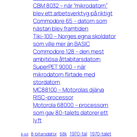
CBM 8032 – när “mikrodatorn”
blev ett arbetsverktyg på riktigt
Commodore 65 – datorn som
nästan blev framtiden
Tiki-100 – Norges egna skoldator
som ville mer än BASIC
Commodore 128 – den mest
ambitiösa åttabitarsdatorn
SuperPET 9000 – när
mikrodatorn flirtade med
stordatorn
MC88100 – Motorolas djärva
RISC-processor
Motorola 68000 – processorn
som gav 80-talets datorer ett
lyft
1970-tal
1970-talet
8-bitarsdator
68k
8-bit