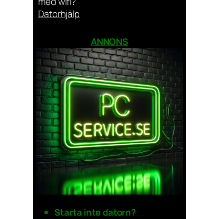
med wifi?
Datorhjälp
ANNONS
Starta inte datorn?