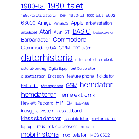
1980-talet
1980-tal
1980-talets datorer
6502
1990-tal
1990-talet
1984
68000
Amiga
Apple
arbetsstation
AmigaOS
BASIC
Atari
Atari ST
arkadspel
budgettelefon
Commodore
Bärbar dator
Commodore 64
CP/M
CRT-skärm
datorhistoria
datorteknik
datorspel
datorutveckling
Digital Equipment Corporation
feature phone
fickdator
Ericsson
diskettstation
hemdator
GSM
FM-radio
företagsdator
hemdatorer
hemelektronik
HP
Hewlett-Packard
IBM
IEEE-488
inbyggda system
kassettband
klassiska datorer
klassisk dator
kontorsdator
Linux
mikroprocessor
laptop
minidator
mobilhistoria
mobiltelefon
MOS 6502