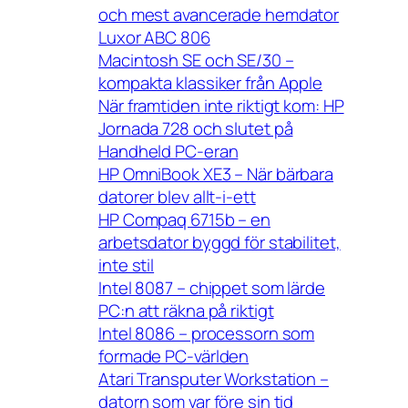
och mest avancerade hemdator
Luxor ABC 806
Macintosh SE och SE/30 –
kompakta klassiker från Apple
När framtiden inte riktigt kom: HP
Jornada 728 och slutet på
Handheld PC-eran
HP OmniBook XE3 – När bärbara
datorer blev allt-i-ett
HP Compaq 6715b – en
arbetsdator byggd för stabilitet,
inte stil
Intel 8087 – chippet som lärde
PC:n att räkna på riktigt
Intel 8086 – processorn som
formade PC-världen
Atari Transputer Workstation –
datorn som var före sin tid