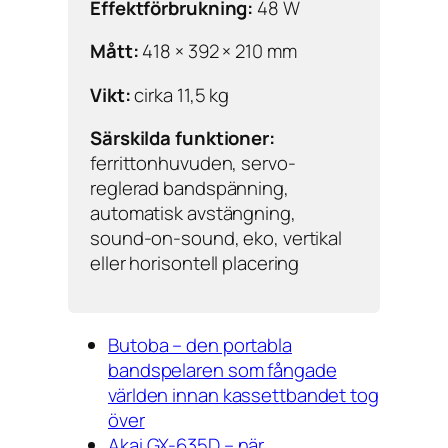
Effektförbrukning:
48 W
Mått:
418 × 392 × 210 mm
Vikt:
cirka 11,5 kg
Särskilda funktioner:
ferrittonhuvuden, servo-
reglerad bandspänning,
automatisk avstängning,
sound-on-sound, eko, vertikal
eller horisontell placering
Butoba – den portabla
bandspelaren som fångade
världen innan kassettbandet tog
över
Akai GX-635D – när