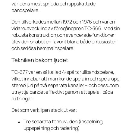
världens mest spridda och uppskattade
bandspelare.
Den tillverkades mellan 1972 och 1976 och var en
vidareutveckling av föregångaren TC-366. Med sin
robusta konstruktion och avancerade funktioner
blev den snabbt en favorit bland både entusiaster
och seriösa hemmainspelare.
Tekniken bakom ljudet
TC-377 var en så kallad 4-spårs rullbandspelare,
vilket innebar att man kunde spela in och spela upp
stereoljud på två separata kanaler – och dessutom
utnyttja bandet effektivt genom att spela i båda
riktningar.
Det som verkligen stack ut var:
Tre separata tonhuvuden (inspelning,
uppspelning och radering)