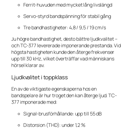
Ferrit-huvuden med mycket lång livslängd
Servo-styrd bandspänning för stabil gång
Tre bandhastigheter: 4,8 / 9,5 / 19 cm/s
Ju högre bandhastighet, desto bättre ljudkvalitet –
och TC-377 levererade imponerande prestanda. Vid
högsta hastigheten kunde den återge frekvenser
upp till 30 kHz, vilket överträffar vad människans
hörsel klarar av.
Ljudkvalitet i toppklass
En av de viktigaste egenskaperna hos en
bandspelare är hur troget den kan återge ljud. TC-
377 imponerade med:
Signal-brusförhållande: upp till 55 dB
Distorsion (THD): under 1,2 %