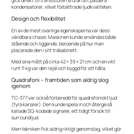
gick direkt till transistorerna utan att passera
kondensatorer, vilket förbättrade ljudkvaliteten.
Design och flexibilitet
En av de mest ovanliga egenskaperna var dess
vändbara chassi. Maskinen kunde användas både
stående och liggande, beroende på hur man
placerade den i sitt träkabinett.
Med sina mått på cirka 42 × 39 × 21 cm och en vikt
runt 11 kg var den rejäl och byggd för att hålla.
Quadrafoni – framtiden som aldrig slog
igenom
TC-377 var också förberedd för quadrafoniskt ljud
(fyra kanaler). Den kunde spela in och återge så
kallade SQ-kodade signaler, ett tidigt försök till
surroundljud.
Men tekniken fick aldrig riktigt genomslag, vilket gör