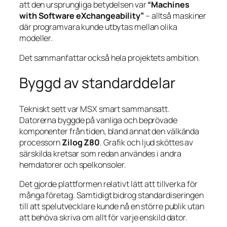
att den ursprungliga betydelsen var
“Machines
with Software eXchangeability”
– alltså maskiner
där programvara kunde utbytas mellan olika
modeller.
Det sammanfattar också hela projektets ambition.
Byggd av standarddelar
Tekniskt sett var MSX smart sammansatt.
Datorerna byggde på vanliga och beprövade
komponenter från tiden, bland annat den välkända
processorn
Zilog Z80
. Grafik och ljud sköttes av
särskilda kretsar som redan användes i andra
hemdatorer och spelkonsoler.
Det gjorde plattformen relativt lätt att tillverka för
många företag. Samtidigt bidrog standardiseringen
till att spelutvecklare kunde nå en större publik utan
att behöva skriva om allt för varje enskild dator.