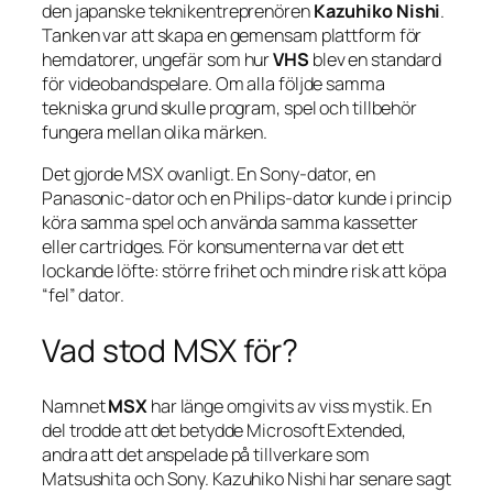
den japanske teknikentreprenören
Kazuhiko Nishi
.
Tanken var att skapa en gemensam plattform för
hemdatorer, ungefär som hur
VHS
blev en standard
för videobandspelare. Om alla följde samma
tekniska grund skulle program, spel och tillbehör
fungera mellan olika märken.
Det gjorde MSX ovanligt. En Sony-dator, en
Panasonic-dator och en Philips-dator kunde i princip
köra samma spel och använda samma kassetter
eller cartridges. För konsumenterna var det ett
lockande löfte: större frihet och mindre risk att köpa
“fel” dator.
Vad stod MSX för?
Namnet
MSX
har länge omgivits av viss mystik. En
del trodde att det betydde
Microsoft Extended
,
andra att det anspelade på tillverkare som
Matsushita och Sony. Kazuhiko Nishi har senare sagt