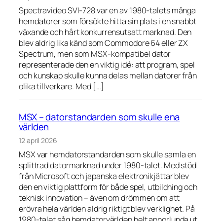
Spectravideo SVI-728 var en av 1980-talets många
hemdatorer som försökte hitta sin plats i en snabbt
växande och hårt konkurrensutsatt marknad. Den
blev aldrig lika känd som Commodore 64 eller ZX
Spectrum, men som MSX-kompatibel dator
representerade den en viktig idé: att program, spel
och kunskap skulle kunna delas mellan datorer från
olika tillverkare. Med […]
MSX – datorstandarden som skulle ena
världen
12 april 2026
MSX var hemdatorstandarden som skulle samla en
splittrad datormarknad under 1980-talet. Med stöd
från Microsoft och japanska elektronikjättar blev
den en viktig plattform för både spel, utbildning och
teknisk innovation – även om drömmen om att
erövra hela världen aldrig riktigt blev verklighet. På
1980-talet såg hemdatorvärlden helt annorlunda ut