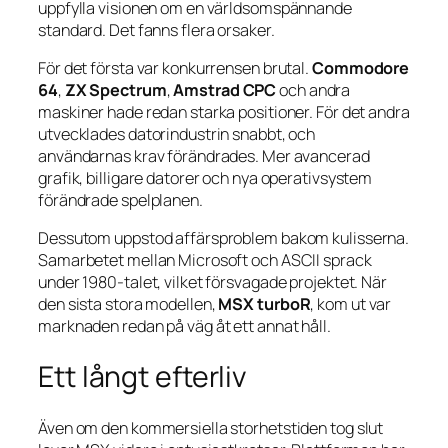
uppfylla visionen om en världsomspännande
standard. Det fanns flera orsaker.
För det första var konkurrensen brutal.
Commodore
64
,
ZX Spectrum
,
Amstrad CPC
och andra
maskiner hade redan starka positioner. För det andra
utvecklades datorindustrin snabbt, och
användarnas krav förändrades. Mer avancerad
grafik, billigare datorer och nya operativsystem
förändrade spelplanen.
Dessutom uppstod affärsproblem bakom kulisserna.
Samarbetet mellan Microsoft och ASCII sprack
under 1980-talet, vilket försvagade projektet. När
den sista stora modellen,
MSX turboR
, kom ut var
marknaden redan på väg åt ett annat håll.
Ett långt efterliv
Även om den kommersiella storhetstiden tog slut