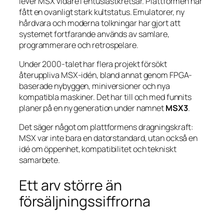
lever MSX vidare i entusiastkretsar. Plattformen har
fått en ovanligt stark kultstatus. Emulatorer, ny
hårdvara och moderna tolkningar har gjort att
systemet fortfarande används av samlare,
programmerare och retrospelare.
Under 2000-talet har flera projekt försökt
återuppliva MSX-idén, bland annat genom FPGA-
baserade nybyggen, miniversioner och nya
kompatibla maskiner. Det har till och med funnits
planer på en ny generation under namnet
MSX3
.
Det säger något om plattformens dragningskraft:
MSX var inte bara en datorstandard, utan också en
idé om öppenhet, kompatibilitet och tekniskt
samarbete.
Ett arv större än
försäljningssiffrorna