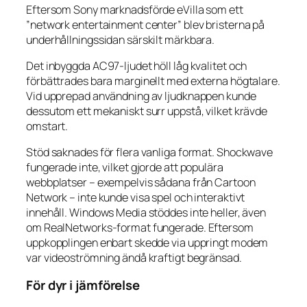
Eftersom Sony marknadsförde eVilla som ett
”network entertainment center” blev bristerna på
underhållningssidan särskilt märkbara.
Det inbyggda AC97-ljudet höll låg kvalitet och
förbättrades bara marginellt med externa högtalare.
Vid upprepad användning av ljudknappen kunde
dessutom ett mekaniskt surr uppstå, vilket krävde
omstart.
Stöd saknades för flera vanliga format. Shockwave
fungerade inte, vilket gjorde att populära
webbplatser – exempelvis sådana från Cartoon
Network – inte kunde visa spel och interaktivt
innehåll. Windows Media stöddes inte heller, även
om RealNetworks-format fungerade. Eftersom
uppkopplingen enbart skedde via uppringt modem
var videoströmning ändå kraftigt begränsad.
För dyr i jämförelse