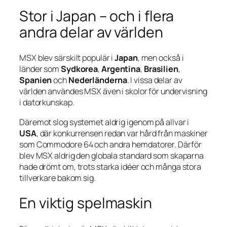
Stor i Japan – och i flera
andra delar av världen
MSX blev särskilt populär i
Japan
, men också i
länder som
Sydkorea
,
Argentina
,
Brasilien
,
Spanien
och
Nederländerna
. I vissa delar av
världen användes MSX även i skolor för undervisning
i datorkunskap.
Däremot slog systemet aldrig igenom på allvar i
USA
, där konkurrensen redan var hård från maskiner
som Commodore 64 och andra hemdatorer. Därför
blev MSX aldrig den globala standard som skaparna
hade drömt om, trots starka idéer och många stora
tillverkare bakom sig.
En viktig spelmaskin