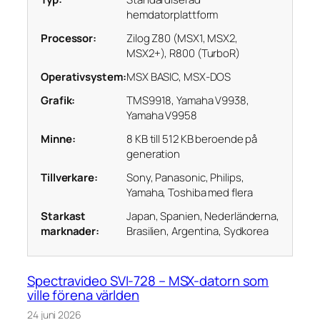
hemdatorplattform
Processor:
Zilog Z80 (MSX1, MSX2,
MSX2+), R800 (TurboR)
Operativsystem:
MSX BASIC, MSX-DOS
Grafik:
TMS9918, Yamaha V9938,
Yamaha V9958
Minne:
8 KB till 512 KB beroende på
generation
Tillverkare:
Sony, Panasonic, Philips,
Yamaha, Toshiba med flera
Starkast
Japan, Spanien, Nederländerna,
marknader:
Brasilien, Argentina, Sydkorea
Spectravideo SVI-728 – MSX-datorn som
ville förena världen
24 juni 2026