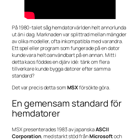
På 1980-talet såg hemdatorvärlden helt annorlunda
ut än i dag. Marknaden var splittrad mellan mängder
av olika modeller, ofta inkompatibla med varandra.
Ett spel eller program som fungerade på en dator
kunde vara helt oanvändbart på en annan. Mitt i
detta kaos föddes en djärv idé: tänk om flera
tillverkare kunde bygga datorer efter samma
standard?
Det var precis detta som
MSX
försökte göra.
En gemensam standard för
hemdatorer
MSX presenterades 1983 av japanska
ASCII
Corporation
, med starkt stöd från
Microsoft
och