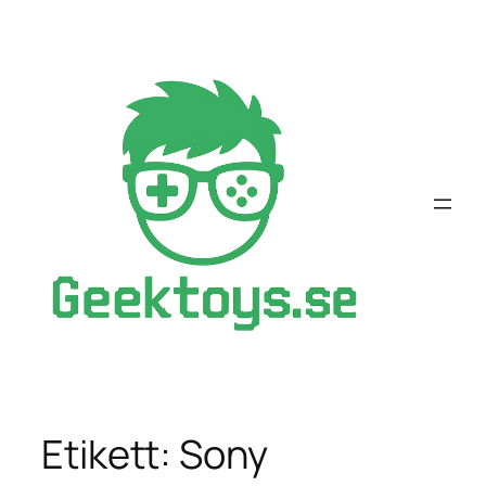
Hoppa
till
innehåll
Etikett:
Sony