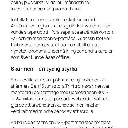
dollar, plus cirka 22 dollar i månaden för
internetabonnemang via EarthLink.
Installationen var ovanligt enkel för sin tid.
Användaren registrerade sig direkt i systemet och
kunde skapa upp till fyra separata användarkonton,
var och en med egen e-postlåda. Gränssnittet var
flikbaserat och gav snabb åtkomst till e-post,
nyheter, ekonomi, underhållning och andra kanaler
som även kunde läsas offline.
Skärmen – en tydlig styrka
En av eVillas mest uppskattade egenskaper var
skärmen. Den 15 tum stora Trinitron-skärmen var
monterad i porträttläge med upplösningen 800 ×
1024 pixlar. Formatet passade webbsidor väl och
gjorde att användaren kunde se mer innehåll
vertikalt med mindre behov av att scrolla.
På baksidan fanns en USB-port med stöd för flera