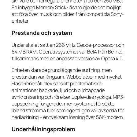
skrivare och Iomega Zip-enheter (100 och 250 MB).
En inbyggd Memory Stick-läsare gjorde det möjligt
att föra över musik och bilder från kompatibla Sony-
enheter.
Prestanda och system
Under skalet satt en 266 MHz Geode-processor och
64 MB RAM. Operativsystemet var BeIA från Be Inc.,
tillsammans med en anpassad version av Opera 4.0.
Enheten klarade grundläggande surfning, men
prestandan var långsam. Webbplatser med mycket
Flash-innehåll blev särskilt problematiska:
animationer hackade, ljud och bild tappade
synkronisering och rörelser upplevdes ryckiga. MP3-
uppspelning fungerade, men systemet försökte
ibland strömma filer som egentligen var avsedda för
nedladdning – en tveksam lösning över 56K-modem.
Underhållningsproblem