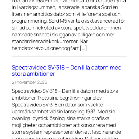
I början av 1980-talet, när hemdatorer började flytta
in i vardagsrummen, lanserade japanska Sord en
liten men ambitiös dator som ville förena spel och
programmering. Sord M5 var tekniskt avancerad för
sin tid och fick stöd av stora spelutvecklare – men
hamnade snabbt i skuggan av billigare och mer
standardiserade konkurrenter. När
hemdatorrevolutionen tog fart […]
Spectravideo SV-318 – Den lilla datorn med
stora ambitioner
21 november 2025
Spectravideo SV-318 – Den lilla datorn med stora
ambitioner Trots sina begränsningar blev
Spectravideo SV-318 en dator som väckte
uppmärksamhet vid sin lansering 1983. Med sin
ovanliga joysticklösning, sina starka grafiska
möjligheter och ambitionen att konkurrera med
större system representerar den ett fascinerande
steg i hemdatorernas utveckling. Det var en liten