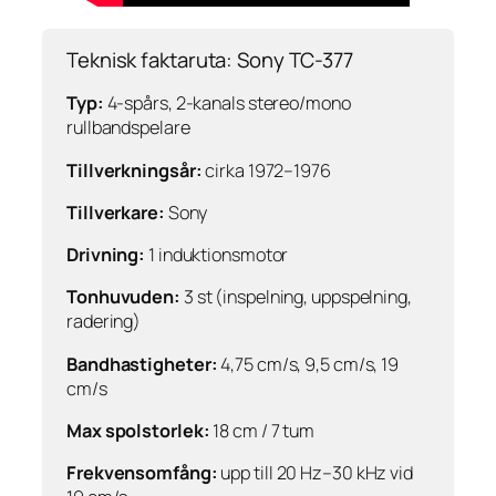
Teknisk faktaruta: Sony TC-377
Typ:
4-spårs, 2-kanals stereo/mono
rullbandspelare
Tillverkningsår:
cirka 1972–1976
Tillverkare:
Sony
Drivning:
1 induktionsmotor
Tonhuvuden:
3 st (inspelning, uppspelning,
radering)
Bandhastigheter:
4,75 cm/s, 9,5 cm/s, 19
cm/s
Max spolstorlek:
18 cm / 7 tum
Frekvensomfång:
upp till 20 Hz–30 kHz vid