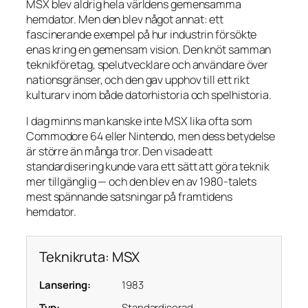
MSX blev aldrig hela världens gemensamma
hemdator. Men den blev något annat: ett
fascinerande exempel på hur industrin försökte
enas kring en gemensam vision. Den knöt samman
teknikföretag, spelutvecklare och användare över
nationsgränser, och den gav upphov till ett rikt
kulturarv inom både datorhistoria och spelhistoria.
I dag minns man kanske inte MSX lika ofta som
Commodore 64 eller Nintendo, men dess betydelse
är större än många tror. Den visade att
standardisering kunde vara ett sätt att göra teknik
mer tillgänglig — och den blev en av 1980-talets
mest spännande satsningar på framtidens
hemdator.
Teknikruta: MSX
Lansering:
1983
Typ:
Standardiserad