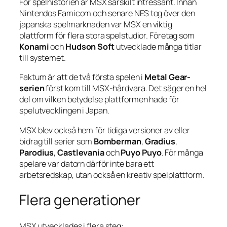
För spelhistorien är MSX särskilt intressant. Innan
Nintendos Famicom och senare NES tog över den
japanska spelmarknaden var MSX en viktig
plattform för flera stora spelstudior. Företag som
Konami
och
Hudson Soft
utvecklade många titlar
till systemet.
Faktum är att de två första spelen i
Metal Gear-
serien
först kom till MSX-hårdvara. Det säger en hel
del om vilken betydelse plattformen hade för
spelutvecklingen i Japan.
MSX blev också hem för tidiga versioner av eller
bidrag till serier som
Bomberman
,
Gradius
,
Parodius
,
Castlevania
och
Puyo Puyo
. För många
spelare var datorn därför inte bara ett
arbetsredskap, utan också en kreativ spelplattform.
Flera generationer
MSX utvecklades i flera steg: