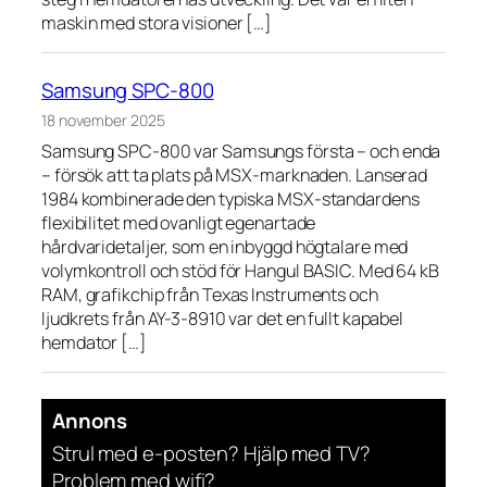
maskin med stora visioner […]
Samsung SPC-800
18 november 2025
Samsung SPC-800 var Samsungs första – och enda
– försök att ta plats på MSX-marknaden. Lanserad
1984 kombinerade den typiska MSX-standardens
flexibilitet med ovanligt egenartade
hårdvaridetaljer, som en inbyggd högtalare med
volymkontroll och stöd för Hangul BASIC. Med 64 kB
RAM, grafikchip från Texas Instruments och
ljudkrets från AY-3-8910 var det en fullt kapabel
hemdator […]
Annons
Strul med e-posten? Hjälp med TV?
Problem med wifi?