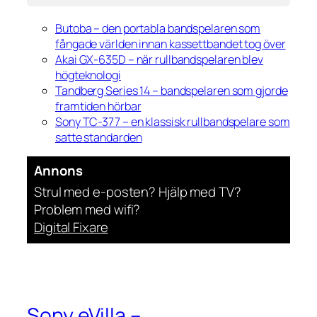
Butoba – den portabla bandspelaren som
fångade världen innan kassettbandet tog över
Akai GX-635D – när rullbandspelaren blev
högteknologi
Tandberg Series 14 – bandspelaren som gjorde
framtiden hörbar
Sony TC-377 – en klassisk rullbandspelare som
satte standarden
Annons
Strul med e-posten? Hjälp med TV?
Problem med wifi?
Digital Fixare
Sony eVilla –