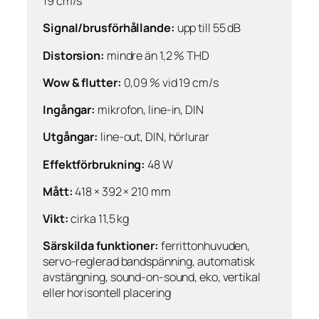
19 cm/s
Signal/brusförhållande:
upp till 55 dB
Distorsion:
mindre än 1,2 % THD
Wow & flutter:
0,09 % vid 19 cm/s
Ingångar:
mikrofon, line-in, DIN
Utgångar:
line-out, DIN, hörlurar
Effektförbrukning:
48 W
Mått:
418 × 392 × 210 mm
Vikt:
cirka 11,5 kg
Särskilda funktioner:
ferrittonhuvuden,
servo-reglerad bandspänning, automatisk
avstängning, sound-on-sound, eko, vertikal
eller horisontell placering