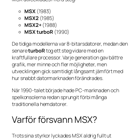
MSX
(1983)
MSX2
(1985)
MSX2+
(1988)
MSX turboR
(1990)
De tidiga modellerna var 8-bitarsdatorer, medan den
senare
turboR
tog ett steg vidare med en
kraftfullare processor. Varje generation gav bättre
grafik, mer minne och fler möjligheter, men
utvecklingen gick samtidigt långsamt jämfört med
hur snabbt datormarknaden förändrades.
När 1990-talet började hade PC-marknaden och
spelkonsolerna redan sprungit förbi många
traditionella hemdatorer.
Varför försvann MSX?
Trots sina styrkor lyckades MSX aldrig fullt ut