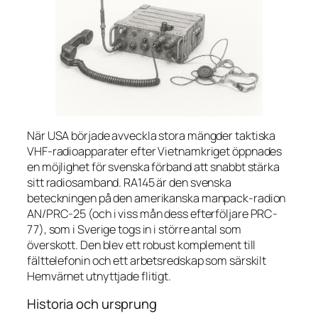
När USA började avveckla stora mängder taktiska
VHF-radioapparater efter Vietnamkriget öppnades
en möjlighet för svenska förband att snabbt stärka
sitt radiosamband. RA145 är den svenska
beteckningen på den amerikanska manpack-radion
AN/PRC-25 (och i viss mån dess efterföljare PRC-
77), som i Sverige togs in i större antal som
överskott. Den blev ett robust komplement till
fälttelefonin och ett arbetsredskap som särskilt
Hemvärnet utnyttjade flitigt.
Historia och ursprung