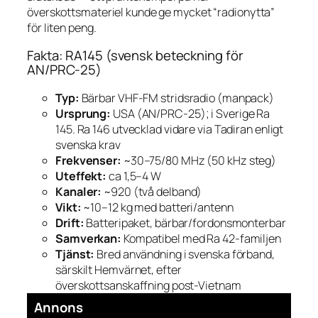
överskottsmateriel kunde ge mycket “radionytta”
för liten peng.
Fakta: RA145 (svensk beteckning för
AN/PRC-25)
Typ:
Bärbar VHF-FM stridsradio (manpack)
Ursprung:
USA (AN/PRC-25); i Sverige Ra
145. Ra 146 utvecklad vidare via Tadiran enligt
svenska krav
Frekvenser:
~30–75/80 MHz (50 kHz steg)
Uteffekt:
ca 1,5–4 W
Kanaler:
~920 (två delband)
Vikt:
~10–12 kg med batteri/antenn
Drift:
Batteripaket, bärbar/fordonsmonterbar
Samverkan:
Kompatibel med Ra 42-familjen
Tjänst:
Bred användning i svenska förband,
särskilt Hemvärnet, efter
överskottsanskaffning post-Vietnam
Annons