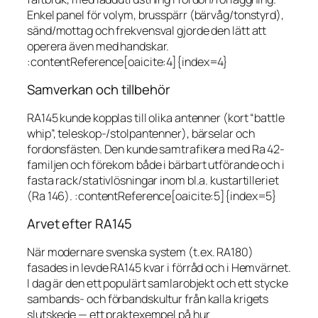
Enkel panel för volym, brusspärr (bärvåg/tonstyrd),
sänd/mottag och frekvensval gjorde den lätt att
operera även med handskar.
:contentReference[oaicite:4]{index=4}
Samverkan och tillbehör
RA145 kunde kopplas till olika antenner (kort “battle
whip”, teleskop-/stolpantenner), bärselar och
fordonsfästen. Den kunde samtrafikera med Ra 42-
familjen och förekom både i bärbart utförande och i
fasta rack/stativlösningar inom bl.a. kustartilleriet
(Ra 146). :contentReference[oaicite:5]{index=5}
Arvet efter RA145
När modernare svenska system (t.ex. RA180)
fasades in levde RA145 kvar i förråd och i Hemvärnet.
I dag är den ett populärt samlarobjekt och ett stycke
sambands- och förbandskultur från kalla krigets
slutskede — ett praktexempel på hur