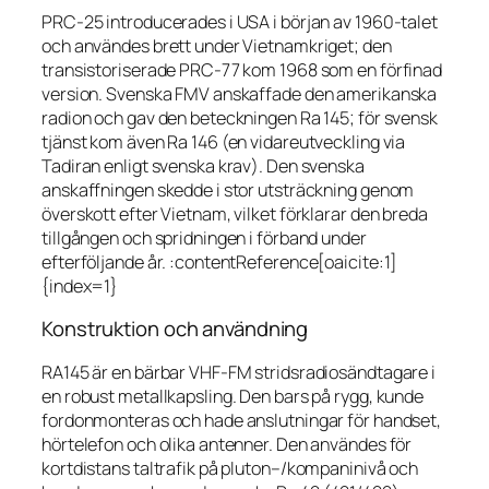
PRC-25 introducerades i USA i början av 1960-talet
och användes brett under Vietnamkriget; den
transistoriserade PRC-77 kom 1968 som en förfinad
version. Svenska FMV anskaffade den amerikanska
radion och gav den beteckningen Ra 145; för svensk
tjänst kom även Ra 146 (en vidareutveckling via
Tadiran enligt svenska krav). Den svenska
anskaffningen skedde i stor utsträckning genom
överskott efter Vietnam, vilket förklarar den breda
tillgången och spridningen i förband under
efterföljande år. :contentReference[oaicite:1]
{index=1}
Konstruktion och användning
RA145 är en bärbar VHF-FM stridsradiosändtagare i
en robust metallkapsling. Den bars på rygg, kunde
fordonmonteras och hade anslutningar för handset,
hörtelefon och olika antenner. Den användes för
kortdistans taltrafik på pluton–/kompaninivå och