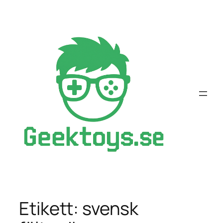
Hoppa
till
innehåll
Etikett:
svensk