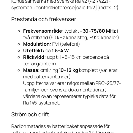
kunde samverka med svenska Ra 42 (421/422)-
systemen. :contentReference[oaicite:2]{index=2}
Prestanda och frekvenser
Frekvensområde:
typiskt ~
30–75/80 MHz
i
två delband (50 kHz kanalsteg, ~920 kanaler)
Modulation:
FM (telefoni)
Uteffekt:
ca
1,5–4 W
Räckvidd:
upp till ~5–15 km beroende på
terräng/antenn
Massa:
omkring
10–12 kg
komplett (varierar
med batteri/antenner)
Uppgifterna varierar något mellan PRC-25/77-
familjen och svenska dokumentationer;
värdena ovan representerar typiska data för
Ra 145-systemet.
Ström och drift
Radion matades av batteripaket anpassade för
fältbruk, med laddutrustning i fordon/förläggning.