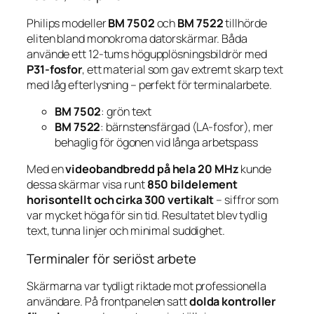
Philips modeller
BM 7502
och
BM 7522
tillhörde
eliten bland monokroma datorskärmar. Båda
använde ett 12-tums högupplösningsbildrör med
P31-fosfor
, ett material som gav extremt skarp text
med låg efterlysning – perfekt för terminalarbete.
BM 7502
: grön text
BM 7522
: bärnstensfärgad (LA-fosfor), mer
behaglig för ögonen vid långa arbetspass
Med en
videobandbredd på hela 20 MHz
kunde
dessa skärmar visa runt
850 bildelement
horisontellt och cirka 300 vertikalt
– siffror som
var mycket höga för sin tid. Resultatet blev tydlig
text, tunna linjer och minimal suddighet.
Terminaler för seriöst arbete
Skärmarna var tydligt riktade mot professionella
användare. På frontpanelen satt
dolda kontroller