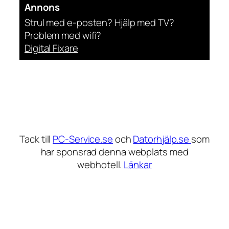
Annons
Strul med e-posten? Hjälp med TV?
Problem med wifi?
Digital Fixare
Tack till
PC-Service.se
och
Datorhjälp.se
som
har sponsrad denna webplats med
webhotell.
Länkar