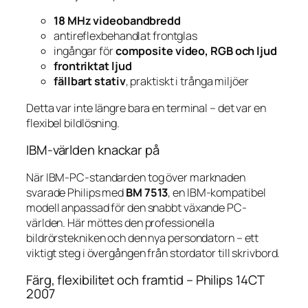
18 MHz videobandbredd
antireflexbehandlat frontglas
ingångar för
composite video, RGB och ljud
frontriktat ljud
fällbart stativ
, praktiskt i trånga miljöer
Detta var inte längre bara en terminal – det var en
flexibel bildlösning.
IBM-världen knackar på
När IBM-PC-standarden tog över marknaden
svarade Philips med
BM 7513
, en IBM-kompatibel
modell anpassad för den snabbt växande PC-
världen. Här möttes den professionella
bildrörstekniken och den nya persondatorn – ett
viktigt steg i övergången från stordator till skrivbord.
Färg, flexibilitet och framtid – Philips 14CT
2007