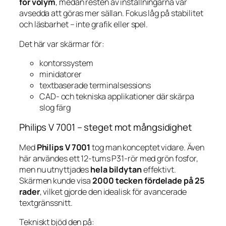
för volym
, medan resten av inställningarna var
avsedda att göras mer sällan. Fokus låg på stabilitet
och läsbarhet – inte grafik eller spel.
Det här var skärmar för:
kontorssystem
minidatorer
textbaserade terminalsessions
CAD- och tekniska applikationer där skärpa
slog färg
Philips V 7001 – steget mot mångsidighet
Med
Philips V 7001
tog man konceptet vidare. Även
här användes ett 12-tums P31-rör med grön fosfor,
men nu utnyttjades
hela bildytan
effektivt.
Skärmen kunde visa
2000 tecken fördelade på 25
rader
, vilket gjorde den idealisk för avancerade
textgränssnitt.
Tekniskt bjöd den på: