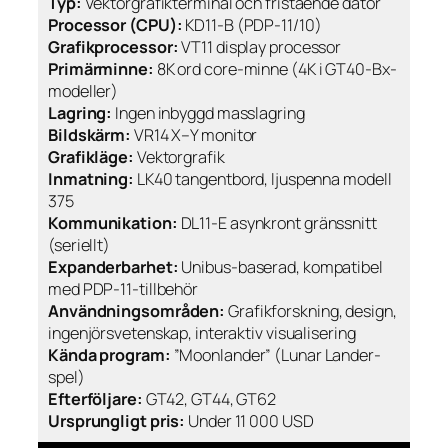
Typ:
Vektorgrafikterminal och fristående dator
Processor (CPU):
KD11-B (PDP-11/10)
Grafikprocessor:
VT11 display processor
Primärminne:
8K ord core-minne (4K i GT40-Bx-
modeller)
Lagring:
Ingen inbyggd masslagring
Bildskärm:
VR14 X–Y monitor
Grafikläge:
Vektorgrafik
Inmatning:
LK40 tangentbord, ljuspenna modell
375
Kommunikation:
DL11-E asynkront gränssnitt
(seriellt)
Expanderbarhet:
Unibus-baserad, kompatibel
med PDP-11-tillbehör
Användningsområden:
Grafikforskning, design,
ingenjörsvetenskap, interaktiv visualisering
Kända program:
”Moonlander” (Lunar Lander-
spel)
Efterföljare:
GT42, GT44, GT62
Ursprungligt pris:
Under 11 000 USD