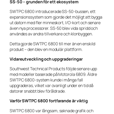
SS-50 – grunden för ett ekosystem
SWTPC 6800 introducerade SS-50-bussen, ett
expansionssystem som gjorde det möjligt att bygga
ut datorn med fler minneskort, I/O-kort och senare
även nya processorer. SS-50 blev vida spridd och
användes av andra tillverkare och klonbyggen.
Detta gjorde SWTPC 6800 till mer än en enskild
produkt – den blev en modulär plattform.
Vidareutveckling och uppgraderingar
Southwest Technical Products följde senare upp
med modeller baserade på Motorola 6809. Äldre
SWTPC 6800-system kunde i många fall
uppgraderas, vilket var ovanligt under en tid då
datorer snabbt blev föråldrade.
Varför SWTPC 6800 fortfarande är viktig
SWTPC 6800 var långsam, saknade grafik och