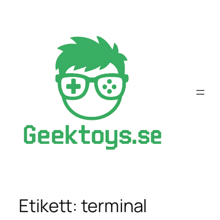
Hoppa
till
innehåll
Etikett:
terminal