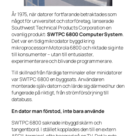
År 1975, när datorer fortfarande betraktades som
något för universitet och storföretag, lanserade
Southwest Technical Products Corporation en
ovanlig produkt:
SWTPC 6800 Computer System
.
Det var en tidig mikrodator byggd kring
mikroprocessorn Motorola 6800 och riktade sig inte
till konsumenter – utan till entusiaster,
experimenterare och blivande programmerare.
Till skillnad från färdiga terminaler eller minidatorer
var SWTPC 6800 en byggsats. Användaren
monterade själv datorn och lärde sig därmed hur den
fungerade på riktigt, från strömförsörjning till
databuss.
En dator man förstod, inte bara använde
SWTPC 6800 saknade inbyggd skärm och
tangentbord. I stället kopplades den till en extern
ASCII-terminal, ofta baserad på en TV. Det kunde