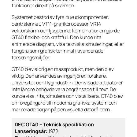
funktioner direkt på skärmen.
Systemet bestod av fyra huvudkomponenter:
centralenhet, VT11-grafikprocessor, VR14
vektorskärm och ljuspenna. Kombinationen gjorde
GT40 flexibel och kraftfull. Den kunde rita
animerade diagram, visa tekniska simuleringar, eller
fungera som grafisk terminal i avancerade
forskningsmiljöer.
GT40 blev aldrig en massprodukt, men den blev
viktig. Den användes av ingenjörer, forskare,
universitet och flygindustrin. Den visade att datorer
inte längre behövde vara begränsade till text. De
kunde visa, rita, simulera och visualisera. GT40 blev
en föregångare till moderna grafiska system och
markerade början på den visuella datoråldern.
DEC GT40 – Teknisk specifikation
Lanseringsår:
1972