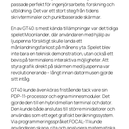
passade perfekt för ingenjörsarbete, forskning och
utbildning. Det var ett stort steg från tidens
skrivterminaler och punktbaserade skärmar.
En av GT40:s mest kända tillämpningar var det tidiga
spelet
Moonlander
, där användaren med hjälp av
ljuspenna försiktigt skulle landa ett
månlandningsfarkost på månens yta. Spelet blev
inte bara en teknisk demonstration, utan också ett
bevis på terminalens interaktiva möjligheter. Att
styra grafik direkt på skärmen med ljuspenna var
revolutionerande – långt innan datormusen gjorde
sitt intåg.
GT40 kunde även köras fristående tack vare sin
PDP-11-processor och egna minnesmoduler. Det
gjorde den till en hybrid mellan terminal och dator.
Den kunde både anslutas till större minidatorer och
användas som ett eget grafiskt beräkningssystem.
Via programmeringsspråket FOCAL-11 kunde
användaren skapa, rita och analysera matematiska