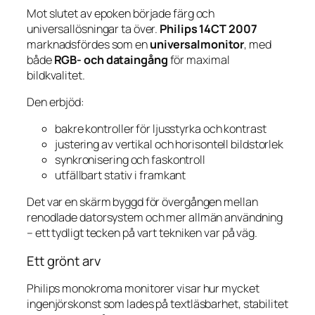
Mot slutet av epoken började färg och
universallösningar ta över.
Philips 14CT 2007
marknadsfördes som en
universalmonitor
, med
både
RGB- och dataingång
för maximal
bildkvalitet.
Den erbjöd:
bakre kontroller för ljusstyrka och kontrast
justering av vertikal och horisontell bildstorlek
synkronisering och faskontroll
utfällbart stativ i framkant
Det var en skärm byggd för övergången mellan
renodlade datorsystem och mer allmän användning
– ett tydligt tecken på vart tekniken var på väg.
Ett grönt arv
Philips monokroma monitorer visar hur mycket
ingenjörskonst som lades på textläsbarhet, stabilitet