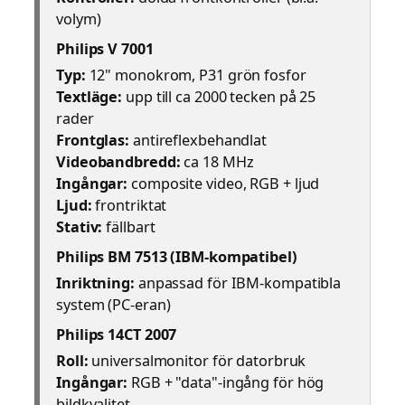
volym)
Philips V 7001
Typ:
12" monokrom, P31 grön fosfor
Textläge:
upp till ca 2000 tecken på 25
rader
Frontglas:
antireflexbehandlat
Videobandbredd:
ca 18 MHz
Ingångar:
composite video, RGB + ljud
Ljud:
frontriktat
Stativ:
fällbart
Philips BM 7513 (IBM-kompatibel)
Inriktning:
anpassad för IBM-kompatibla
system (PC-eran)
Philips 14CT 2007
Roll:
universalmonitor för datorbruk
Ingångar:
RGB + "data"-ingång för hög
bildkvalitet