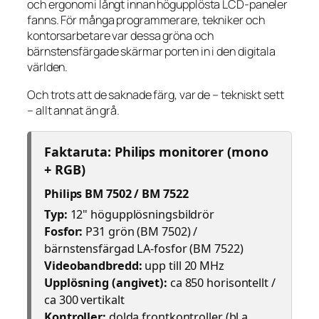
och ergonomi långt innan högupplösta LCD-paneler
fanns. För många programmerare, tekniker och
kontorsarbetare var dessa gröna och
bärnstensfärgade skärmar porten in i den digitala
världen.
Och trots att de saknade färg, var de – tekniskt sett
– allt annat än grå.
Faktaruta: Philips monitorer (mono
+ RGB)
Philips BM 7502 / BM 7522
Typ:
12" högupplösningsbildrör
Fosfor:
P31 grön (BM 7502) /
bärnstensfärgad LA-fosfor (BM 7522)
Videobandbredd:
upp till 20 MHz
Upplösning (angivet):
ca 850 horisontellt /
ca 300 vertikalt
Kontroller:
dolda frontkontroller (bl.a.