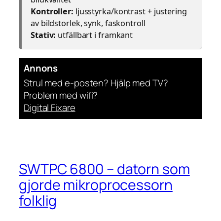
Kontroller:
ljusstyrka/kontrast + justering
av bildstorlek, synk, faskontroll
Stativ:
utfällbart i framkant
Annons
Strul med e-posten? Hjälp med TV?
Problem med wifi?
Digital Fixare
SWTPC 6800 – datorn som
gjorde mikroprocessorn
folklig