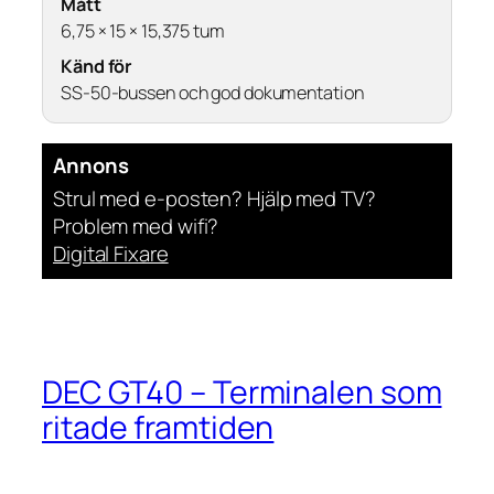
Mått
6,75 × 15 × 15,375 tum
Känd för
SS-50-bussen och god dokumentation
Annons
Strul med e-posten? Hjälp med TV?
Problem med wifi?
Digital Fixare
DEC GT40 – Terminalen som
ritade framtiden