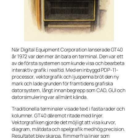
När Digital Equipment Corporation lanserade GT40
år 1972 var den mer än bara en terminal. Den var ett
av de första systemen som kunde visa och bearbeta
interaktiv grafik i realtid. Med en inbyggd PDP-11-
processor, vektorgrafik och ljuspenna bröt den ny
mark och lade grunden för framtidens grafiska
datorsystem, långt innan begrepp som CAD, GUI och
datorsimulering var allmänt kända.
Traditionella terminaler visade text i fasta rader och
kolumner. GT40 däremot ritade med linjer.
Vektorgrafiken gjorde det möjligt att visa kurvor,
diagram, mätdata och spelgrafik med hög precision.
Resultatet blev skarpa, flimmerfria linjer som