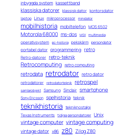
inbyggda system
kassettband
klassiska datorer
klassisk dator
kontorsdator
Linux
mikroprocessor
laptop
minidator
mobilhistoria
mobiltelefon
MOS 6502
Motorola 68000
ms-dos
multimedia
MSX
operativsystem
pekskärm
persondator
pc-historia
retro
programmering
portabel dator
retro-teknik
Retro-datorer
Retrocomputing
retro computing
retrodator
retrodata
retro dator
retrospel
retrodatorer
retrodatorteknik
smartphone
Sinclair
Samsung
samlarobjekt
spelhistoria
teknik
Sony Ericsson
teknikhistoria
tekniknostalgi
Unix
Texas Instruments
tidiga persondatorer
vintage computing
vintage computer
z80
vintage dator
Zilog Z80
x86