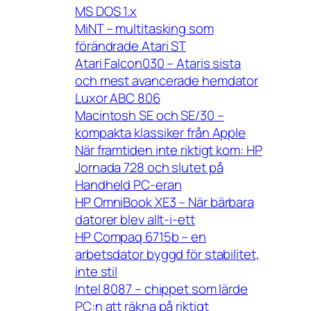
MS DOS 1.x
MiNT – multitasking som
förändrade Atari ST
Atari Falcon030 – Ataris sista
och mest avancerade hemdator
Luxor ABC 806
Macintosh SE och SE/30 –
kompakta klassiker från Apple
När framtiden inte riktigt kom: HP
Jornada 728 och slutet på
Handheld PC-eran
HP OmniBook XE3 – När bärbara
datorer blev allt-i-ett
HP Compaq 6715b – en
arbetsdator byggd för stabilitet,
inte stil
Intel 8087 – chippet som lärde
PC:n att räkna på riktigt