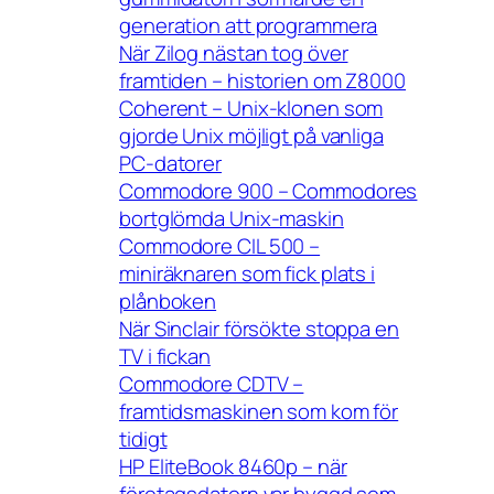
generation att programmera
När Zilog nästan tog över
framtiden – historien om Z8000
Coherent – Unix-klonen som
gjorde Unix möjligt på vanliga
PC-datorer
Commodore 900 – Commodores
bortglömda Unix-maskin
Commodore CIL 500 –
miniräknaren som fick plats i
plånboken
När Sinclair försökte stoppa en
TV i fickan
Commodore CDTV –
framtidsmaskinen som kom för
tidigt
HP EliteBook 8460p – när