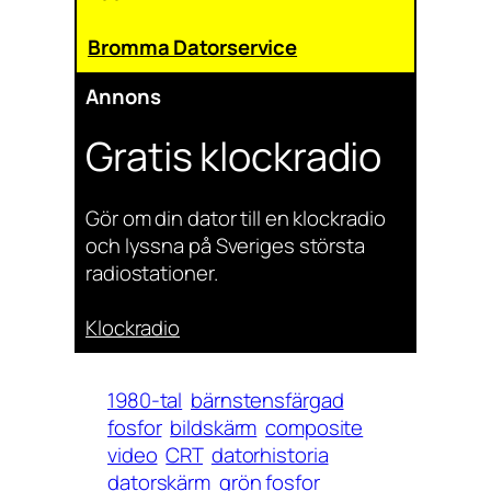
Bromma Datorservice
Annons
Gratis klockradio
Gör om din dator till en klockradio
och lyssna på Sveriges största
radiostationer.
Klockradio
1980-tal
bärnstensfärgad
fosfor
bildskärm
composite
video
CRT
datorhistoria
datorskärm
grön fosfor