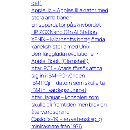
det)
Apple IIc – Apples lilla dator med
stora ambitioner
En superdator på skrivbordet –
HP ZGX Nano G1n AI Station
XENIX – Microsofts bortglömda
kärlekshistoria med Unix
Den färgglada revolutionen:
Apple iBook (Clamshell)
Atari PC1 – Ataris försök att ta
sig in i IBM-PC-världen
IBM PCjr – datorn som skulle ta
IBM in i vardagsrummet
Atari Jaguar – konsolen som
skulle bli framtiden men blev en
återvändsgränd
Casio fx-19 – en vetenskaplig
miniräknare från 1976