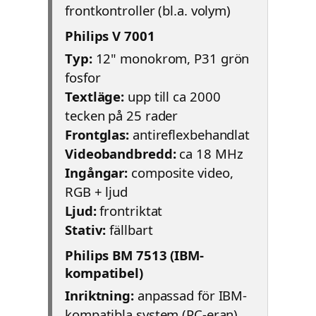
frontkontroller (bl.a. volym)
Philips V 7001
Typ:
12" monokrom, P31 grön
fosfor
Textläge:
upp till ca 2000
tecken på 25 rader
Frontglas:
antireflexbehandlat
Videobandbredd:
ca 18 MHz
Ingångar:
composite video,
RGB + ljud
Ljud:
frontriktat
Stativ:
fällbart
Philips BM 7513 (IBM-
kompatibel)
Inriktning:
anpassad för IBM-
kompatibla system (PC-eran)