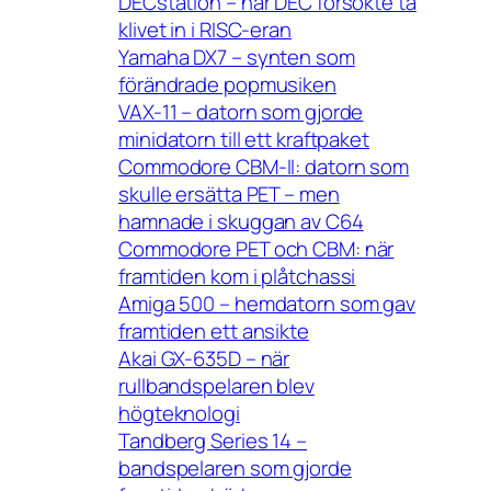
DECstation – när DEC försökte ta
klivet in i RISC-eran
Yamaha DX7 – synten som
förändrade popmusiken
VAX-11 – datorn som gjorde
minidatorn till ett kraftpaket
Commodore CBM-II: datorn som
skulle ersätta PET – men
hamnade i skuggan av C64
Commodore PET och CBM: när
framtiden kom i plåtchassi
Amiga 500 – hemdatorn som gav
framtiden ett ansikte
Akai GX-635D – när
rullbandspelaren blev
högteknologi
Tandberg Series 14 –
bandspelaren som gjorde