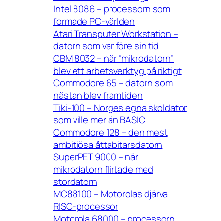
Intel 8086 – processorn som
formade PC-världen
Atari Transputer Workstation –
datorn som var före sin tid
CBM 8032 – när “mikrodatorn”
blev ett arbetsverktyg på riktigt
Commodore 65 – datorn som
nästan blev framtiden
Tiki-100 – Norges egna skoldator
som ville mer än BASIC
Commodore 128 – den mest
ambitiösa åttabitarsdatorn
SuperPET 9000 – när
mikrodatorn flirtade med
stordatorn
MC88100 – Motorolas djärva
RISC-processor
Motorola 68000 – processorn