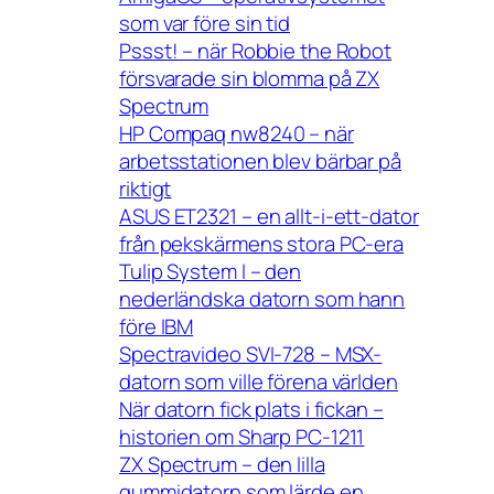
som var före sin tid
Pssst! – när Robbie the Robot
försvarade sin blomma på ZX
Spectrum
HP Compaq nw8240 – när
arbetsstationen blev bärbar på
riktigt
ASUS ET2321 – en allt-i-ett-dator
från pekskärmens stora PC-era
Tulip System I – den
nederländska datorn som hann
före IBM
Spectravideo SVI-728 – MSX-
datorn som ville förena världen
När datorn fick plats i fickan –
historien om Sharp PC-1211
ZX Spectrum – den lilla
gummidatorn som lärde en