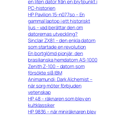
en liten dator från en brytpunkt i
PC-historien
HP Pavilion 15-n077so – En
gammal laptop i ett historiskt
ljus – vad berättar den om
datorernas utveckling?
Sinclair ZX81 – den enkla datorn
som startade en revolution
En bortglömd pionjär: den
brasilianska hemdatorn AS-1000
Zenith Z-100 – datorn som
försökte slå IBM
Animamundi: Dark Alchemist –
när sorg möter förbjuden
vetenskap
HP 48 – räknaren som blev en
kultklassiker
HP 9836 – när miniräknaren blev