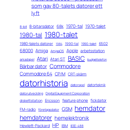
som gav 80-talets datorer ett
lyft
1970-tal
1970-talet
8-bitarsdator
68k
8-bit
1980-talet
1980-tal
1980-talets datorer
6502
1990-tal
1990-talet
1984
68000
Amiga
Apple
arbetsstation
AmigaOS
BASIC
Atari
Atari ST
arkadspel
budgettelefon
Commodore
Bärbar dator
Commodore 64
CP/M
CRT-skärm
datorhistoria
datorteknik
datorspel
datorutveckling
Digital Equipment Corporation
feature phone
fickdator
Ericsson
diskettstation
hemdator
GSM
FM-radio
företagsdator
hemdatorer
hemelektronik
HP
Hewlett-Packard
IBM
IEEE-488