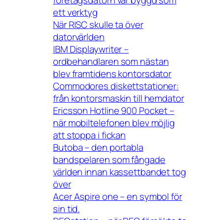
företagsdatorn var byggd som
ett verktyg
När RISC skulle ta över
datorvärlden
IBM Displaywriter –
ordbehandlaren som nästan
blev framtidens kontorsdator
Commodores diskettstationer:
från kontorsmaskin till hemdator
Ericsson Hotline 900 Pocket –
när mobiltelefonen blev möjlig
att stoppa i fickan
Butoba – den portabla
bandspelaren som fångade
världen innan kassettbandet tog
över
Acer Aspire one – en symbol för
sin tid.