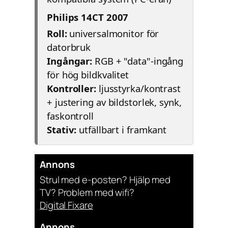
Philips 14CT 2007
Roll:
universalmonitor för
datorbruk
Ingångar:
RGB + "data"-ingång
för hög bildkvalitet
Kontroller:
ljusstyrka/kontrast
+ justering av bildstorlek, synk,
faskontroll
Stativ:
utfällbart i framkant
Annons
Strul med e-posten? Hjälp med
TV? Problem med wifi?
Digital Fixare
Annons