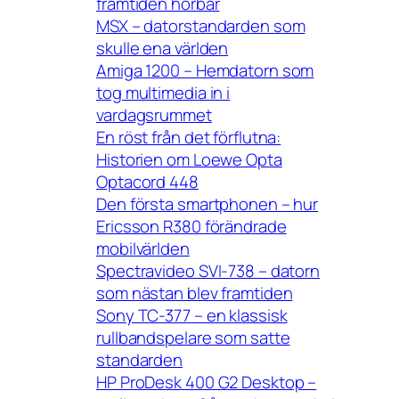
framtiden hörbar
MSX – datorstandarden som
skulle ena världen
Amiga 1200 – Hemdatorn som
tog multimedia in i
vardagsrummet
En röst från det förflutna:
Historien om Loewe Opta
Optacord 448
Den första smartphonen – hur
Ericsson R380 förändrade
mobilvärlden
Spectravideo SVI-738 – datorn
som nästan blev framtiden
Sony TC-377 – en klassisk
rullbandspelare som satte
standarden
HP ProDesk 400 G2 Desktop –