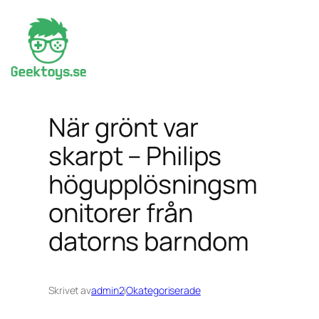
Hoppa
till
innehåll
När grönt var
skarpt – Philips
högupplösningsm
onitorer från
datorns barndom
Skrivet av
admin2
i
Okategoriserade