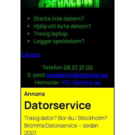
Starta inte datorn?
Hjälp att byta datorn?
Trasig laptop
Laggar speldatorn?
Länkar
Telefon
08 37 21 00
E-post
kontakt@datorhjalp.se
Hemsida :
PC-Service.se
Annons
Datorservice
Trasig dator? Bor du i Stockholm?
Bromma Datorservice – sedan
2007.