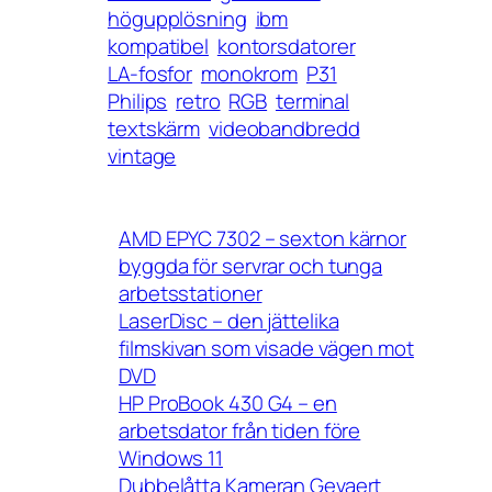
högupplösning
ibm
kompatibel
kontorsdatorer
LA-fosfor
monokrom
P31
Philips
retro
RGB
terminal
textskärm
videobandbredd
vintage
AMD EPYC 7302 – sexton kärnor
byggda för servrar och tunga
arbetsstationer
LaserDisc – den jättelika
filmskivan som visade vägen mot
DVD
HP ProBook 430 G4 – en
arbetsdator från tiden före
Windows 11
Dubbelåtta Kameran Gevaert