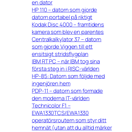
en dator
HP 110 – datorn som gjorde
datorn portabel på riktigt
Kodak Disc 4000 – framtidens
kamera som blev en parentes
Centralkalkylator 37 – datorn
som gjorde Viggen till ett
ensitsigt stridsflygplan
IBM RT PC – när IBM tog sina
första steg in i RISC-världen
HP-85: Datorn som följde med
ingenjören hem
PDP-11 – datorn som formade
den moderna IT-världen
Technicolor F1 –
EWA1330TCS/EWA1330
operatörsroutern som styr ditt
hemnät (utan att du alltid märker