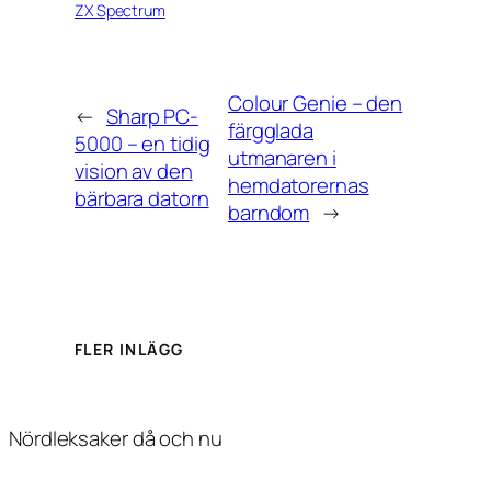
ZX Spectrum
Colour Genie – den
←
Sharp PC-
färgglada
5000 – en tidig
utmanaren i
vision av den
hemdatorernas
bärbara datorn
barndom
→
FLER INLÄGG
Nördleksaker då och nu