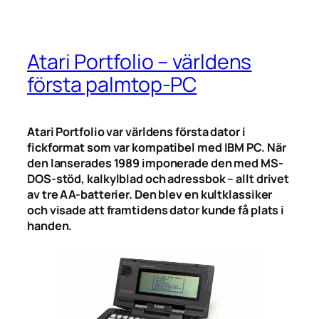
Atari Portfolio – världens
första palmtop-PC
Atari Portfolio var världens första dator i
fickformat som var kompatibel med IBM PC. När
den lanserades 1989 imponerade den med MS-
DOS-stöd, kalkylblad och adressbok – allt drivet
av tre AA-batterier. Den blev en kultklassiker
och visade att framtidens dator kunde få plats i
handen.