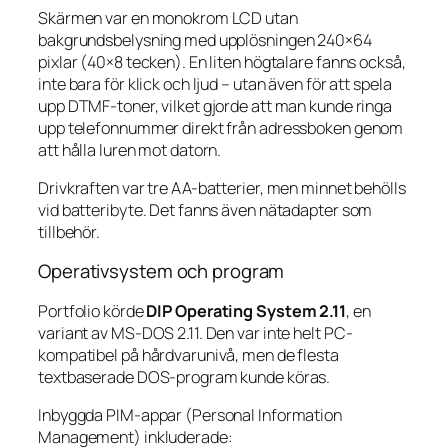
Skärmen var en monokrom LCD utan
bakgrundsbelysning med upplösningen 240×64
pixlar (40×8 tecken). En liten högtalare fanns också,
inte bara för klick och ljud – utan även för att spela
upp DTMF-toner, vilket gjorde att man kunde ringa
upp telefonnummer direkt från adressboken genom
att hålla luren mot datorn.
Drivkraften var tre AA-batterier, men minnet behölls
vid batteribyte. Det fanns även nätadapter som
tillbehör.
Operativsystem och program
Portfolio körde
DIP Operating System 2.11
, en
variant av MS-DOS 2.11. Den var inte helt PC-
kompatibel på hårdvarunivå, men de flesta
textbaserade DOS-program kunde köras.
Inbyggda PIM-appar (Personal Information
Management) inkluderade: