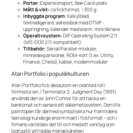
Portar:
Expansionsport, Bee Card-plats
Mått & vikt:
ca fickformat, <300 g
Inbyggda program:
Kalkylblad,
textredigerare, adressbok med DTMF-
uppringning, kalender med alarm, miniräknare
Operativsystem:
DIP Operating System 2.11
(MS-DOS 2.11-kompatibelt)
Tillbehör:
Serial/Parallel-moduler,
minnesexpansioner, ROM-kort (t.ex. Utility,
Finance, Chess), kablar, modemmoduler
Atari Portfolio i populärkulturen
Atari Portfolio fick dessutom en oväntad roll i
filmhistorien. I
Terminator 2: Judgment Day
(1991)
används den av John Connor för att hacka en
bankomat och senare ett säkerhetssystem. Den lilla
palmtopen får därmed symbolisera hur framtidens
teknologi kunde ge enorm makt i fickformat – och i
filmens värld blev det till och med ett verktyg som
bidrog till att rädda mänskligheten.