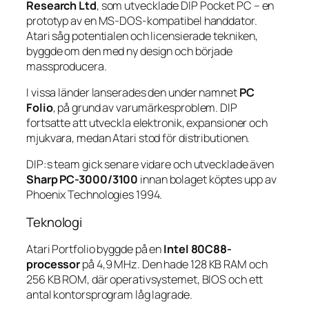
Research Ltd
, som utvecklade DIP Pocket PC – en
prototyp av en MS-DOS-kompatibel handdator.
Atari såg potentialen och licensierade tekniken,
byggde om den med ny design och började
massproducera.
I vissa länder lanserades den under namnet
PC
Folio
, på grund av varumärkesproblem. DIP
fortsatte att utveckla elektronik, expansioner och
mjukvara, medan Atari stod för distributionen.
DIP:s team gick senare vidare och utvecklade även
Sharp PC-3000/3100
innan bolaget köptes upp av
Phoenix Technologies 1994.
Teknologi
Atari Portfolio byggde på en
Intel 80C88-
processor
på 4,9 MHz. Den hade 128 KB RAM och
256 KB ROM, där operativsystemet, BIOS och ett
antal kontorsprogram låg lagrade.