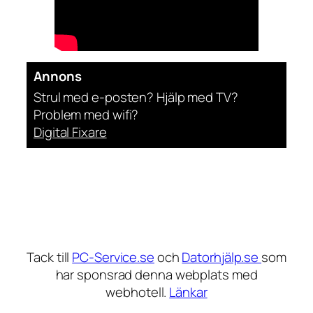
Annons
Strul med e-posten? Hjälp med TV?
Problem med wifi?
Digital Fixare
Tack till
PC-Service.se
och
Datorhjälp.se
som
har sponsrad denna webplats med
webhotell.
Länkar