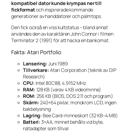
kompatibel dator kunde krympas ner till
fickformat
och inspirerade kommande
generationer av handdatorer och palmtops.
Den fick också en viss kultstatus – bland annat
användes den av karaktären John Connor i filmen
Terminator 2
(1991) för att hacka en bankomat.
Fakta: Atari Portfolio
Lansering:
Juni 1989
Tillverkare:
Atari Corporation (teknik av DIP
Research)
CPU:
Intel 80C88, 4.9152 MHz
RAM:
128 KB (varav 4 KB videominne)
ROM:
256 KB (BIOS, DOS 2.11 och program)
Skärm:
240×64 pixlar, monokrom LCD, ingen
bakbelysning
Lagring:
Bee Card-minneskort (32 KB–4 MB)
Batteri:
3×AA, minnet behålls vid byte,
nätadapter som tillval