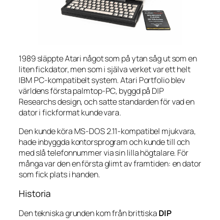
1989 släppte Atari något som på ytan såg ut som en
liten fickdator, men som i själva verket var ett helt
IBM PC-kompatibelt system. Atari Portfolio blev
världens första palmtop-PC, byggd på DIP
Researchs design, och satte standarden för vad en
dator i fickformat kunde vara.
Den kunde köra MS-DOS 2.11-kompatibel mjukvara,
hade inbyggda kontorsprogram och kunde till och
med slå telefonnummer via sin lilla högtalare. För
många var den en första glimt av framtiden: en dator
som fick plats i handen.
Historia
Den tekniska grunden kom från brittiska
DIP