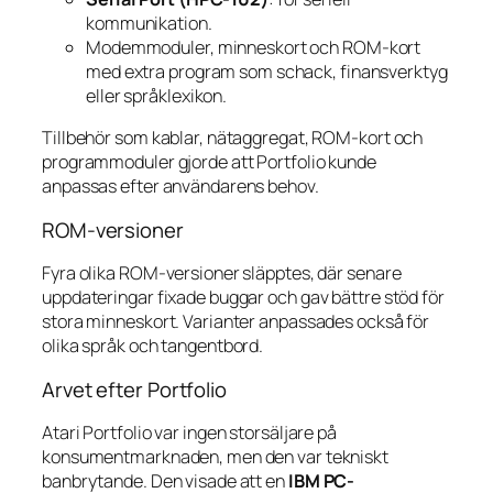
kommunikation.
Modemmoduler, minneskort och ROM-kort
med extra program som schack, finansverktyg
eller språklexikon.
Tillbehör som kablar, nätaggregat, ROM-kort och
programmoduler gjorde att Portfolio kunde
anpassas efter användarens behov.
ROM-versioner
Fyra olika ROM-versioner släpptes, där senare
uppdateringar fixade buggar och gav bättre stöd för
stora minneskort. Varianter anpassades också för
olika språk och tangentbord.
Arvet efter Portfolio
Atari Portfolio var ingen storsäljare på
konsumentmarknaden, men den var tekniskt
banbrytande. Den visade att en
IBM PC-