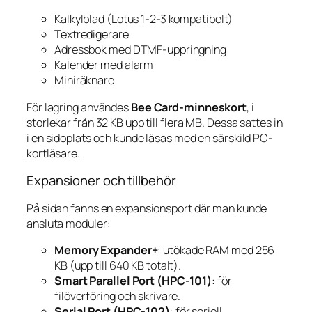
Kalkylblad (Lotus 1-2-3 kompatibelt)
Textredigerare
Adressbok med DTMF-uppringning
Kalender med alarm
Miniräknare
För lagring användes
Bee Card-minneskort
, i
storlekar från 32 KB upp till flera MB. Dessa sattes in
i en sidoplats och kunde läsas med en särskild PC-
kortläsare.
Expansioner och tillbehör
På sidan fanns en expansionsport där man kunde
ansluta moduler:
Memory Expander+
: utökade RAM med 256
KB (upp till 640 KB totalt).
Smart Parallel Port (HPC-101)
: för
filöverföring och skrivare.
Serial Port (HPC-102)
: för seriell