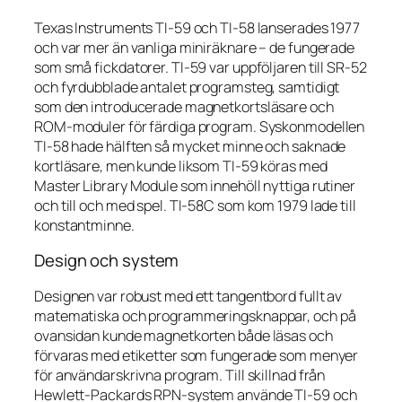
Texas Instruments TI-59 och TI-58 lanserades 1977
och var mer än vanliga miniräknare – de fungerade
som små fickdatorer. TI-59 var uppföljaren till SR-52
och fyrdubblade antalet programsteg, samtidigt
som den introducerade magnetkortsläsare och
ROM-moduler för färdiga program. Syskonmodellen
TI-58 hade hälften så mycket minne och saknade
kortläsare, men kunde liksom TI-59 köras med
Master Library Module som innehöll nyttiga rutiner
och till och med spel. TI-58C som kom 1979 lade till
konstantminne.
Design och system
Designen var robust med ett tangentbord fullt av
matematiska och programmeringsknappar, och på
ovansidan kunde magnetkorten både läsas och
förvaras med etiketter som fungerade som menyer
för användarskrivna program. Till skillnad från
Hewlett-Packards RPN-system använde TI-59 och