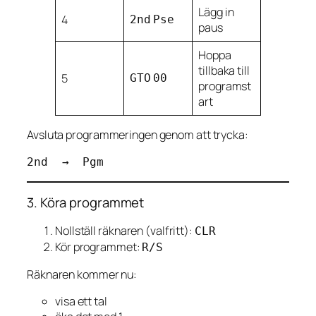
Lägg in
4
2nd
Pse
paus
Hoppa
tillbaka till
5
GTO
00
programst
art
Avsluta programmeringen genom att trycka:
3. Köra programmet
Nollställ räknaren (valfritt):
CLR
Kör programmet:
R/S
Räknaren kommer nu:
visa ett tal