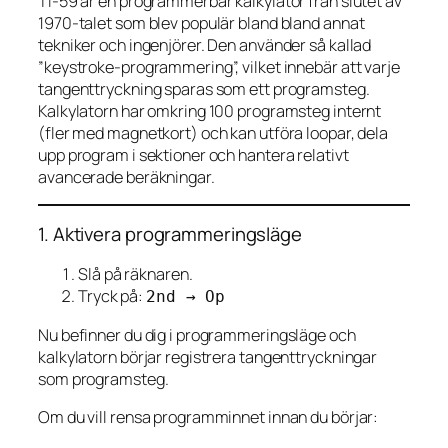
TI-59 är en programmerbar kalkylator från slutet av
1970-talet som blev populär bland bland annat
tekniker och ingenjörer. Den använder så kallad
”keystroke-programmering”, vilket innebär att varje
tangenttryckning sparas som ett programsteg.
Kalkylatorn har omkring 100 programsteg internt
(fler med magnetkort) och kan utföra loopar, dela
upp program i sektioner och hantera relativt
avancerade beräkningar.
1. Aktivera programmeringsläge
Slå på räknaren.
Tryck på:
2nd → Op
Nu befinner du dig i programmeringsläge och
kalkylatorn börjar registrera tangenttryckningar
som programsteg.
Om du vill rensa programminnet innan du börjar: