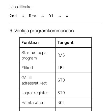
Läsa tillbaka:
6. Vanliga programkommandon
Funktion
Tangent
Starta/stoppa
R/S
program
Etikett
LBL
Gå till
GTO
adress/etikett
Lagra i register
STO
Hämta värde
RCL