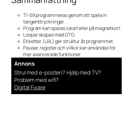
TI-59 programmeras genom att spela in
tangenttryckningar.
Program kan sparas lokalt eller på magnetkort.
Loopar skapas med GTO.
Etiketter (LBL) ger struktur åt programmet.
Pauser, register och villkor kan användas för
mer avancerade funktioner.
Annons
Strul med e-posten? Hjälp med TV?
Problem med wifi?
Digital Fixare