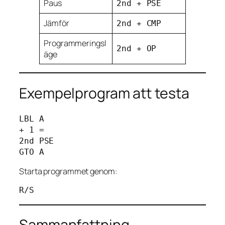
Paus
2nd + PSE
Jämför
2nd + CMP
Programmeringsl
2nd + OP
äge
Exempelprogram att testa
LBL A

+ 1 =

2nd PSE

Starta programmet genom:
Sammanfattning