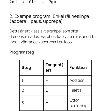
2. Exempelprogram: Enkel räkneslinga
(addera 1, paus, upprepa)
Detta är ett klassiskt exempel som ofta
demonstrerades i varuhus: kalkylatorn ökar ett tal
med 1, väntar och upprepar i en loop.
Programsteg
Tangent(
Steg
Funktion
er)
1
Addition
+
2
Talet 1
1
Utför
3
=
beräkning