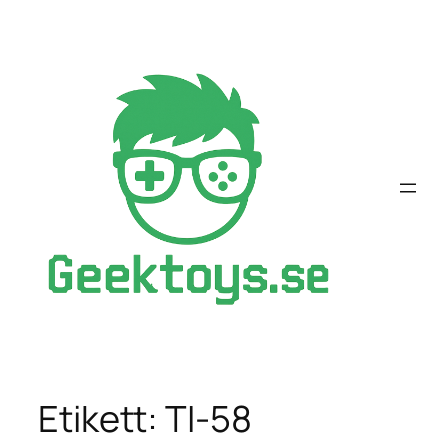
Hoppa
till
innehåll
Etikett:
TI-58