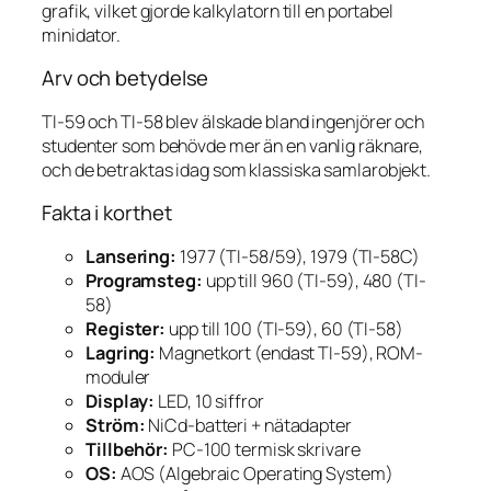
grafik, vilket gjorde kalkylatorn till en portabel
minidator.
Arv och betydelse
TI-59 och TI-58 blev älskade bland ingenjörer och
studenter som behövde mer än en vanlig räknare,
och de betraktas idag som klassiska samlarobjekt.
Fakta i korthet
Lansering:
1977 (TI-58/59), 1979 (TI-58C)
Programsteg:
upp till 960 (TI-59), 480 (TI-
58)
Register:
upp till 100 (TI-59), 60 (TI-58)
Lagring:
Magnetkort (endast TI-59), ROM-
moduler
Display:
LED, 10 siffror
Ström:
NiCd-batteri + nätadapter
Tillbehör:
PC-100 termisk skrivare
OS:
AOS (Algebraic Operating System)