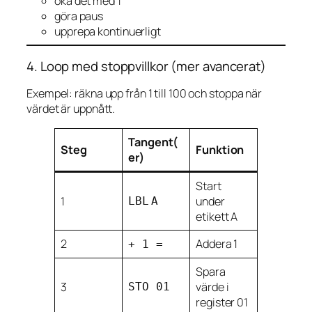
öka det med 1
göra paus
upprepa kontinuerligt
4. Loop med stoppvillkor (mer avancerat)
Exempel: räkna upp från 1 till 100 och stoppa när
värdet är uppnått.
Tangent(
Steg
Funktion
er)
Start
1
under
LBL
A
etikett A
2
Addera 1
+ 1 =
Spara
3
värde i
STO 01
register 01