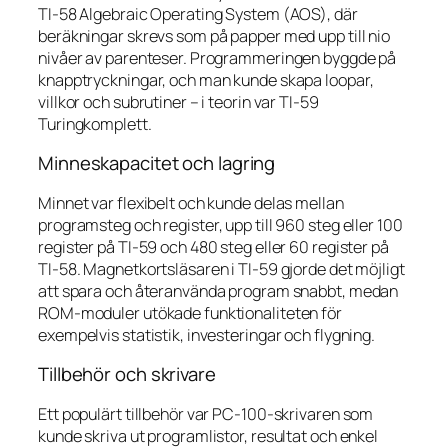
TI-58 Algebraic Operating System (AOS), där
beräkningar skrevs som på papper med upp till nio
nivåer av parenteser. Programmeringen byggde på
knapptryckningar, och man kunde skapa loopar,
villkor och subrutiner – i teorin var TI-59
Turingkomplett.
Minneskapacitet och lagring
Minnet var flexibelt och kunde delas mellan
programsteg och register, upp till 960 steg eller 100
register på TI-59 och 480 steg eller 60 register på
TI-58. Magnetkortsläsaren i TI-59 gjorde det möjligt
att spara och återanvända program snabbt, medan
ROM-moduler utökade funktionaliteten för
exempelvis statistik, investeringar och flygning.
Tillbehör och skrivare
Ett populärt tillbehör var PC-100-skrivaren som
kunde skriva ut programlistor, resultat och enkel