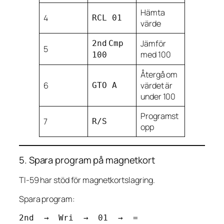
Hämta
4
RCL 01
värde
Jämför
2nd
Cmp
5
med 100
100
Återgå om
6
värdet är
GTO A
under 100
Programst
7
R/S
opp
5. Spara program på magnetkort
TI-59 har stöd för magnetkortslagring.
Spara program: