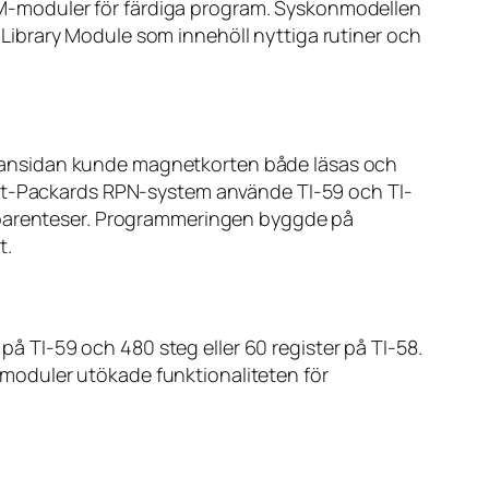
M-moduler för färdiga program. Syskonmodellen
ibrary Module som innehöll nyttiga rutiner och
vansidan kunde magnetkorten både läsas och
lett-Packards RPN-system använde TI-59 och TI-
v parenteser. Programmeringen byggde på
t.
 på TI-59 och 480 steg eller 60 register på TI-58.
moduler utökade funktionaliteten för