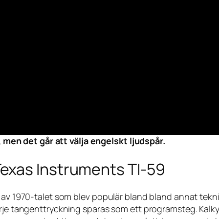
 men det går att välja engelskt ljudspår.
exas Instruments TI-59
t av 1970-talet som blev populär bland bland annat tekni
arje tangenttryckning sparas som ett programsteg. Kalky