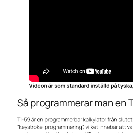
Videon är som standard inställd på tyska,
Så programmerar man en T
TI-59 är en programmerbar kalkylator från slute
”keystroke-programmering”, vilket innebär att v