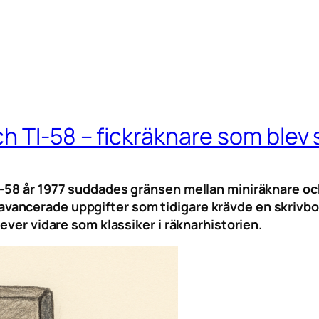
h TI-58 – fickräknare som blev
I-58 år 1977 suddades gränsen mellan miniräknare oc
ancerade uppgifter som tidigare krävde en skrivbord
ever vidare som klassiker i räknarhistorien.