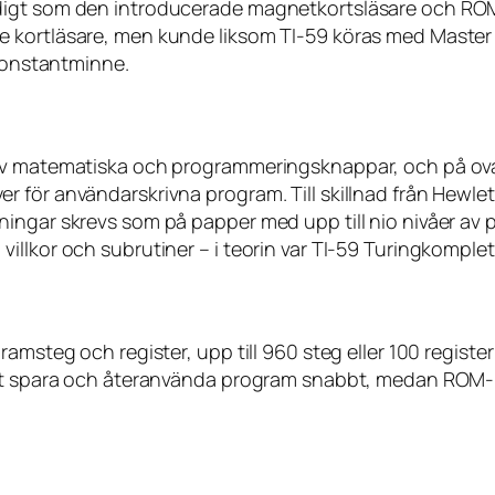
idigt som den introducerade magnetkortsläsare och RO
 kortläsare, men kunde liksom TI-59 köras med Master L
 konstantminne.
t av matematiska och programmeringsknappar, och på o
r för användarskrivna program. Till skillnad från Hew
ningar skrevs som på papper med upp till nio nivåer a
llkor och subrutiner – i teorin var TI-59 Turingkomplet
amsteg och register, upp till 960 steg eller 100 register
 att spara och återanvända program snabbt, medan ROM-