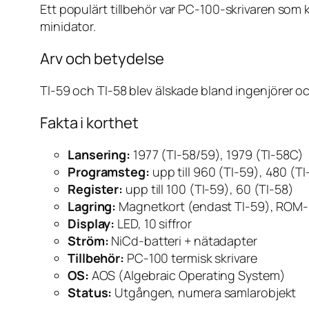
Ett populärt tillbehör var PC-100-skrivaren som ku
minidator.
Arv och betydelse
TI-59 och TI-58 blev älskade bland ingenjörer o
Fakta i korthet
Lansering:
1977 (TI-58/59), 1979 (TI-58C)
Programsteg:
upp till 960 (TI-59), 480 (TI
Register:
upp till 100 (TI-59), 60 (TI-58)
Lagring:
Magnetkort (endast TI-59), ROM
Display:
LED, 10 siffror
Ström:
NiCd-batteri + nätadapter
Tillbehör:
PC-100 termisk skrivare
OS:
AOS (Algebraic Operating System)
Status:
Utgången, numera samlarobjekt