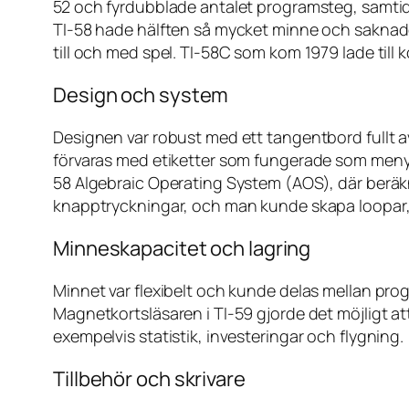
52 och fyrdubblade antalet programsteg, samt
TI-58 hade hälften så mycket minne och saknade
till och med spel. TI-58C som kom 1979 lade till
Design och system
Designen var robust med ett tangentbord full
förvaras med etiketter som fungerade som menye
58 Algebraic Operating System (AOS), där beräk
knapptryckningar, och man kunde skapa loopar, vi
Minneskapacitet och lagring
Minnet var flexibelt och kunde delas mellan progr
Magnetkortsläsaren i TI-59 gjorde det möjligt
exempelvis statistik, investeringar och flygning.
Tillbehör och skrivare