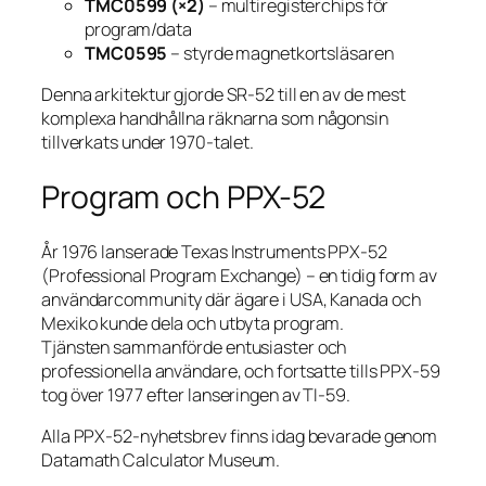
TMC0599 (×2)
– multiregisterchips för
program/data
TMC0595
– styrde magnetkortsläsaren
Denna arkitektur gjorde SR-52 till en av de mest
komplexa handhållna räknarna som någonsin
tillverkats under 1970-talet.
Program och PPX-52
År 1976 lanserade Texas Instruments PPX-52
(Professional Program Exchange) – en tidig form av
användarcommunity där ägare i USA, Kanada och
Mexiko kunde dela och utbyta program.
Tjänsten sammanförde entusiaster och
professionella användare, och fortsatte tills PPX-59
tog över 1977 efter lanseringen av TI-59.
Alla PPX-52-nyhetsbrev finns idag bevarade genom
Datamath Calculator Museum.