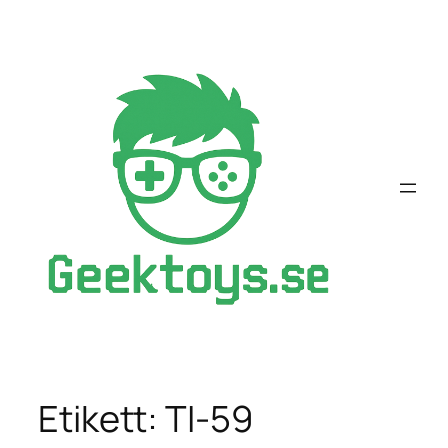
Hoppa
till
innehåll
Etikett:
TI-59