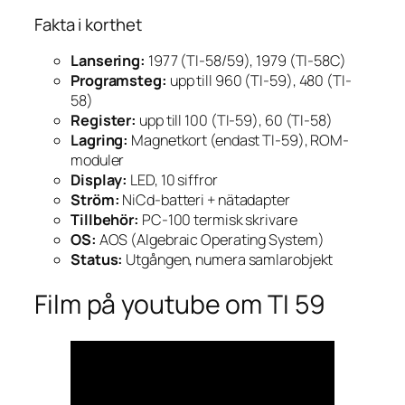
Fakta i korthet
Lansering:
1977 (TI-58/59), 1979 (TI-58C)
Programsteg:
upp till 960 (TI-59), 480 (TI-
58)
Register:
upp till 100 (TI-59), 60 (TI-58)
Lagring:
Magnetkort (endast TI-59), ROM-
moduler
Display:
LED, 10 siffror
Ström:
NiCd-batteri + nätadapter
Tillbehör:
PC-100 termisk skrivare
OS:
AOS (Algebraic Operating System)
Status:
Utgången, numera samlarobjekt
Film på youtube om TI 59