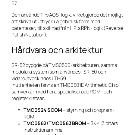
67.
Den använde TI:s AOS-logik, vilket gjorde det möjligt
att skriva ut uttryck i algebraisk form med
parenteser, till skillnad från HP:s RPN-logik (Reverse
Polish Notation).
Hårdvara och arkitektur
SR-52 byggde på TMS0500-arkitekturen, samma
modulära system som användes i SR-50 och
vidareutvecklades i TI-59.
Inuti enheten fanns en TMC0501E Arithmetic Chip i
samverkan med flera specialiserade ROM- och
registerkretsar:
TMC0524 SCOM
– styrning och program-
ROM
TMC0562/TMC0563 BROM
– 3K × 13 bitars
instruktionsminne