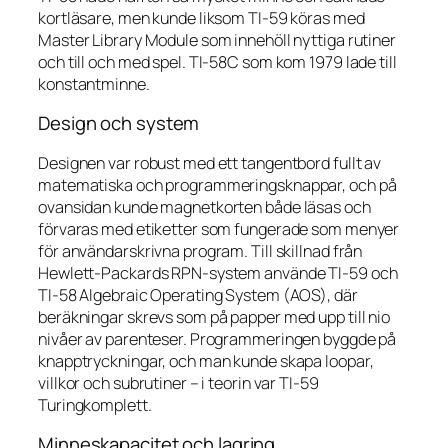
kortläsare, men kunde liksom TI-59 köras med
Master Library Module som innehöll nyttiga rutiner
och till och med spel. TI-58C som kom 1979 lade till
konstantminne.
Design och system
Designen var robust med ett tangentbord fullt av
matematiska och programmeringsknappar, och på
ovansidan kunde magnetkorten både läsas och
förvaras med etiketter som fungerade som menyer
för användarskrivna program. Till skillnad från
Hewlett-Packards RPN-system använde TI-59 och
TI-58 Algebraic Operating System (AOS), där
beräkningar skrevs som på papper med upp till nio
nivåer av parenteser. Programmeringen byggde på
knapptryckningar, och man kunde skapa loopar,
villkor och subrutiner – i teorin var TI-59
Turingkomplett.
Minneskapacitet och lagring