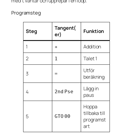
med 1, väntar och upprepar i en loop.
Programsteg
Tangent(
Steg
Funktion
er)
1
Addition
+
2
Talet 1
1
Utför
3
=
beräkning
Lägg in
4
2nd
Pse
paus
Hoppa
tillbaka till
5
GTO
00
programst
art