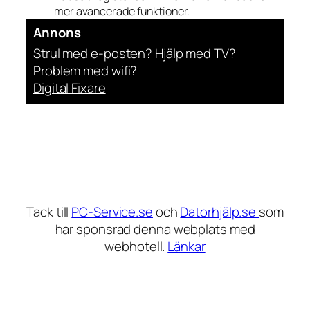
mer avancerade funktioner.
Annons
Strul med e-posten? Hjälp med TV?
Problem med wifi?
Digital Fixare
Tack till
PC-Service.se
och
Datorhjälp.se
som
har sponsrad denna webplats med
webhotell.
Länkar