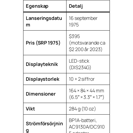
Egenskap
Detalj
Lanseringsdatu
16 september
m
1975
$395
Pris (SRP 1975)
(motsvarande ca
$2 200 år 2023)
LED-stick
Displayteknik
(DIS234G)
Displaystorlek
10 + 2 siffror
164 × 84 × 44 mm
Dimensioner
(6.5″ × 3.3″ × 1.7″)
Vikt
284 g (10 oz)
BP1A-batteri,
Strömförsörjnin
AC9130A/DC910
g