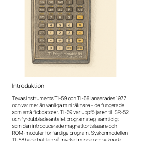
Introduktion
Texas Instruments TI-59 och TI-58 lanserades 1977
och var mer än vanliga miniräknare – de fungerade
som små fickdatorer. TI-59 var uppföljaren till SR-52
och fyrdubblade antalet programsteg, samtidigt
som den introducerade magnetkortsläsare och
ROM-moduler för färdiga program. Syskonmodellen
TI-58 hade hälften så mycket minne och saknade