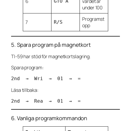
6
värdet är
GTO A
under 100
Programst
7
R/S
opp
5. Spara program på magnetkort
TI-59 har stöd för magnetkortslagring.
Spara program:
Läsa tillbaka:
6. Vanliga programkommandon