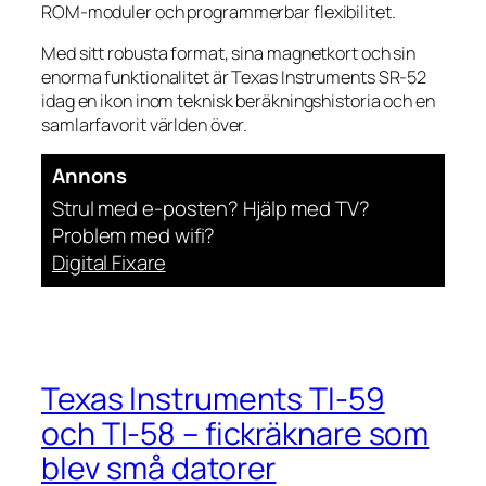
ROM-moduler och programmerbar flexibilitet.
Med sitt robusta format, sina magnetkort och sin
enorma funktionalitet är Texas Instruments SR-52
idag en ikon inom teknisk beräkningshistoria och en
samlarfavorit världen över.
Annons
Strul med e-posten? Hjälp med TV?
Problem med wifi?
Digital Fixare
Texas Instruments TI-59
och TI-58 – fickräknare som
blev små datorer