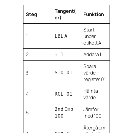
Tangent(
Steg
Funktion
er)
Start
1
under
LBL
A
etikett A
2
Addera 1
+ 1 =
Spara
3
värde i
STO 01
register 01
Hämta
4
RCL 01
värde
Jämför
2nd
Cmp
5
med 100
100
Återgå om