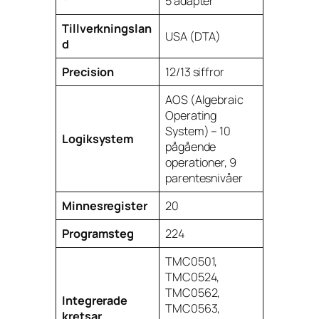
5 adapter
Tillverkningslan
USA (DTA)
d
Precision
12/13 siffror
AOS (Algebraic
Operating
System) – 10
Logiksystem
pågående
operationer, 9
parentesnivåer
Minnesregister
20
Programsteg
224
TMC0501,
TMC0524,
TMC0562,
Integrerade
TMC0563,
kretsar