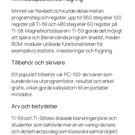
Minnet var flexibelt och kunde delas mellan
programsteg och register, upp till 960 steg eller 100
register på TI-59 och 480 steg eller 60 register på
TI-58. Magnetkortsläsaren i TI-59 gjorde det möjligt
att spara och återanvända program snabbt, medan
ROM-moduler utökade funktionaliteten för
exempelvis statistik, investeringar och flygning.
Tillbehör och skrivare
Ett populärt tillbehör var PC-100-skrivaren som
kunde skriva ut programlistor, resultat och enkel
grafik, vilket gjorde kalkylatorn till en portabel
minidator.
Arv och betydelse
TI-59 och TI-58 blev älskade bland ingenjörer och
studenter som behövde mer än en vanlig räknare,
och de betraktas idag som klassiska samlarobjekt.