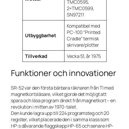
TMC0595,
2×TMC0599,
SN97211
Kompatibel med
PC-100 “Printed
Utbyggbarhet
Cradle” termisk
skrivare/plotter
Tillverkad
Vecka 51, år 1975
Funktioner och innovationer
SR-52 var den första bärbara räknaren från TI med
magnetkortsläsare, vilket gjorde det möjligt att
spara och läsa program direkt från magnetkort – en
revolution i mitten av 1970-talet.
Den kunde lagra upp till 224 programsteg och 20
register, vilket placerade den i samma klass som
HP:s dåvarande flaggskepp HP-65 och senare HP-