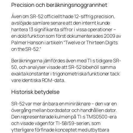
Precision och beräkningsnoggrannhet
Även om SR-52 officiellt hade 12-siffrig precision,
avslöjade samlare senare att den internt kunde
hantera 13 signifikanta siffror i vissa operationer –
en dold funktion som först dokumenterades 2009 av
Palmer Hanson i artikeln
“Twelve or Thirteen Digits
on the SR-52.”
Beräkningarna jämfördes även med TI:s tidigare SR-
50, och analyser visade att SR-52 bibehöll samma
exakta konstanter i trigonometriska funktioner tack
vare identiska ROM-data.
Historisk betydelse
SR-52 var mer än bara en miniräknare – den var en
övergång mellan bordsdator och handhållen dator.
Den representerade kulmen på TI:s TMS0500-era
och visade vägen för TI-58/59-serien, som
ytterligare förfinade konceptet med utbytbara