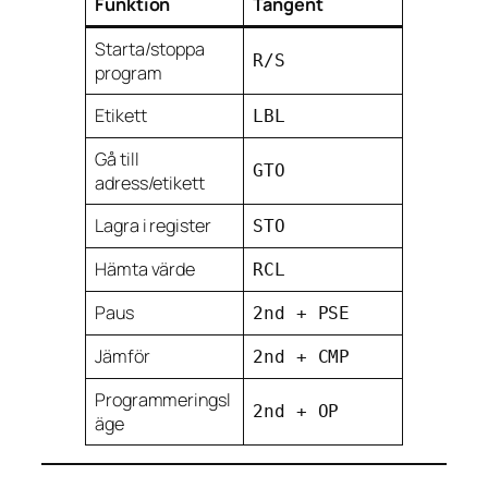
Funktion
Tangent
Starta/stoppa
R/S
program
Etikett
LBL
Gå till
GTO
adress/etikett
Lagra i register
STO
Hämta värde
RCL
Paus
2nd + PSE
Jämför
2nd + CMP
Programmeringsl
2nd + OP
äge