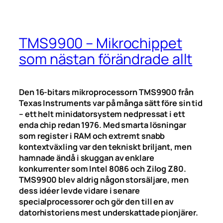
TMS9900 – Mikrochippet
som nästan förändrade allt
Den 16-bitars mikroprocessorn TMS9900 från
Texas Instruments var på många sätt före sin tid
– ett helt minidatorsystem nedpressat i ett
enda chip redan 1976. Med smarta lösningar
som register i RAM och extremt snabb
kontextväxling var den tekniskt briljant, men
hamnade ändå i skuggan av enklare
konkurrenter som Intel 8086 och Zilog Z80.
TMS9900 blev aldrig någon storsäljare, men
dess idéer levde vidare i senare
specialprocessorer och gör den till en av
datorhistoriens mest underskattade pionjärer.