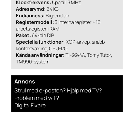
Klockfrekvens:
Upp till 3 MHz
Adressrymd:
64 KB
Endianness:
Big-endian
Registermodell:
3 interna register + 16
arbetsregister i RAM
Paket:
64-pin DIP
Speciella funktioner:
XOP-anrop, snabb
kontextväxling, CRU-I/O
Kända användningar:
TI-99/4A, Tomy Tutor,
TM990-system
Annons
Strul med e-posten? Hjälp med TV?
Problem med wifi?
Digital Fixare