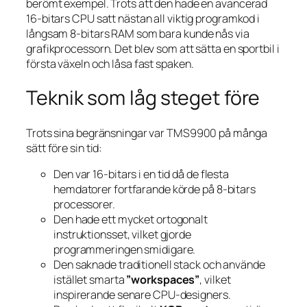
berömt exempel. Trots att den hade en avancerad
16-bitars CPU satt nästan all viktig programkod i
långsam 8-bitars RAM som bara kunde nås via
grafikprocessorn. Det blev som att sätta en sportbil i
första växeln och låsa fast spaken.
Teknik som låg steget före
Trots sina begränsningar var TMS9900 på många
sätt före sin tid:
Den var 16-bitars i en tid då de flesta
hemdatorer fortfarande körde på 8-bitars
processorer.
Den hade ett mycket ortogonalt
instruktionsset, vilket gjorde
programmeringen smidigare.
Den saknade traditionell stack och använde
istället smarta
”workspaces”
, vilket
inspirerande senare CPU-designers.