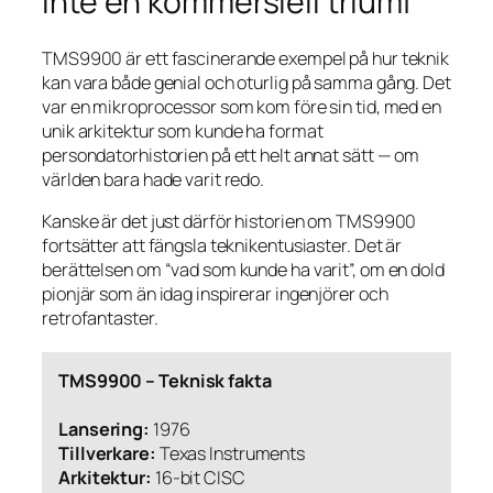
inte en kommersiell triumf
TMS9900 är ett fascinerande exempel på hur teknik
kan vara både genial och oturlig på samma gång. Det
var en mikroprocessor som kom före sin tid, med en
unik arkitektur som kunde ha format
persondatorhistorien på ett helt annat sätt — om
världen bara hade varit redo.
Kanske är det just därför historien om TMS9900
fortsätter att fängsla teknikentusiaster. Det är
berättelsen om “vad som kunde ha varit”, om en dold
pionjär som än idag inspirerar ingenjörer och
retrofantaster.
TMS9900 – Teknisk fakta
Lansering:
1976
Tillverkare:
Texas Instruments
Arkitektur:
16-bit CISC