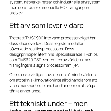
system, nätverkskretsar och industriella styrsystem,
men den stora kommersiella PC-framgången
uteblev.
Ett arv som lever vidare
Trots att TMS9900 inte vann processorkriget har
dess idéer överlevt. Dess registermodeller
påverkade realtidsprocessorer. Dess
designprinciper återfinns i specialiserade TI-chips
som TMS320 DSP-serien – en av världens mest
framgångsrika signalprocessorfamiljer.
Och kanske viktigast av allt: den påminde världen
om att teknisk innovation inte alltid handlar om att
vinna marknaden. Ibland handlar den om att våga
tänka annorlunda.
Ett tekniskt under – men