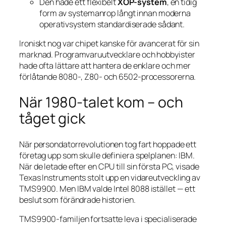
Den hade ett flexibelt
XOP-system
, en tidig
form av systemanrop långt innan moderna
operativsystem standardiserade sådant.
Ironiskt nog var chipet kanske
för avancerat
för sin
marknad. Programvaruutvecklare och hobbyister
hade ofta lättare att hantera de enklare och mer
förlåtande 8080-, Z80- och 6502-processorerna.
När 1980-talet kom – och
tåget gick
När persondatorrevolutionen tog fart hoppade ett
företag upp som skulle definiera spelplanen: IBM.
När de letade efter en CPU till sin första PC, visade
Texas Instruments stolt upp en vidareutveckling av
TMS9900. Men IBM valde Intel 8088 istället — ett
beslut som förändrade historien.
TMS9900-familjen fortsatte leva i specialiserade