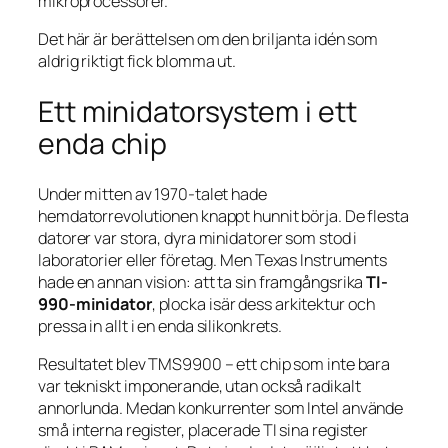
mikroprocessorer.
Det här är berättelsen om den briljanta idén som
aldrig riktigt fick blomma ut.
Ett minidatorsystem i ett
enda chip
Under mitten av 1970-talet hade
hemdatorrevolutionen knappt hunnit börja. De flesta
datorer var stora, dyra minidatorer som stod i
laboratorier eller företag. Men Texas Instruments
hade en annan vision: att ta sin framgångsrika
TI-
990-minidator
, plocka isär dess arkitektur och
pressa in allt i en enda silikonkrets.
Resultatet blev TMS9900 – ett chip som inte bara
var tekniskt imponerande, utan också radikalt
annorlunda. Medan konkurrenter som Intel använde
små interna register, placerade TI sina register