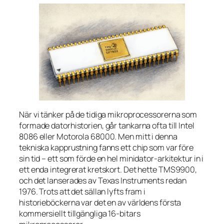
När vi tänker på de tidiga mikroprocessorerna som
formade datorhistorien, går tankarna ofta till Intel
8086 eller Motorola 68000. Men mitt i denna
tekniska kapprustning fanns ett chip som var före
sin tid – ett som förde en hel minidator-arkitektur in i
ett enda integrerat kretskort. Det hette TMS9900,
och det lanserades av Texas Instruments redan
1976. Trots att det sällan lyfts fram i
historieböckerna var det en av världens första
kommersiellt tillgängliga 16-bitars