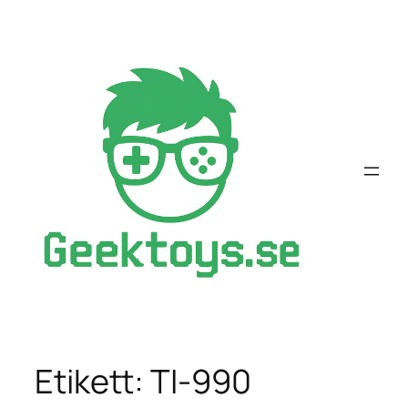
Hoppa
till
innehåll
Etikett:
TI-990