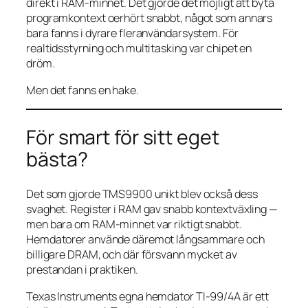
direkt i RAM-minnet. Det gjorde det möjligt att byta
programkontext oerhört snabbt, något som annars
bara fanns i dyrare fleranvändarsystem. För
realtidsstyrning och multitasking var chipet en
dröm.
Men det fanns en hake.
För smart för sitt eget
bästa?
Det som gjorde TMS9900 unikt blev också dess
svaghet. Register i RAM gav snabb kontextväxling —
men bara om RAM-minnet var riktigt snabbt.
Hemdatorer använde däremot långsammare och
billigare DRAM, och där försvann mycket av
prestandan i praktiken.
Texas Instruments egna hemdator TI-99/4A är ett