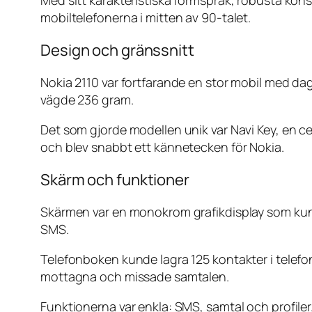
Med sitt karakteristiska formspråk, robusta kons
mobiltelefonerna i mitten av 90-talet.
Design och gränssnitt
Nokia 2110 var fortfarande en stor mobil med d
vägde 236 gram.
Det som gjorde modellen unik var Navi Key, en c
och blev snabbt ett kännetecken för Nokia.
Skärm och funktioner
Skärmen var en monokrom grafikdisplay som kunde
SMS.
Telefonboken kunde lagra 125 kontakter i telef
mottagna och missade samtalen.
Funktionerna var enkla: SMS, samtal och profile