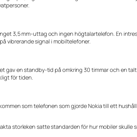
vatpersoner.
get 3,5 mm-uttag och ingen högtalartelefon. En intressa
 på vibrerande signal i mobiltelefoner.
t gav en standby-tid på omkring 30 timmar och en taltid
igt för tiden.
hågkommen som telefonen som gjorde Nokia till ett hu
ta storleken satte standarden för hur mobiler skulle se