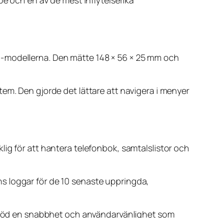
pe och en av de mest inflytelserika
M-modellerna. Den mätte 148 × 56 × 25 mm och
em. Den gjorde det lättare att navigera i menyer
ig för att hantera telefonbok, samtalslistor och
s loggar för de 10 senaste uppringda,
erbjöd en snabbhet och användarvänlighet som