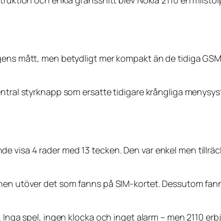
truktion och enkla gränssnitt blev Nokia 2110 en milstol
agens mått, men betydligt mer kompakt än de tidiga GS
entral styrknapp som ersatte tidigare krångliga menysyst
 visa 4 rader med 13 tecken. Den var enkel men tillräckl
onen utöver det som fanns på SIM-kortet. Dessutom fann
r. Inga spel, ingen klocka och inget alarm – men 2110 