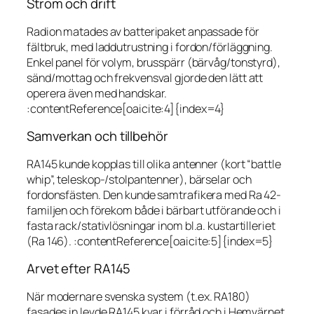
Ström och drift
Radion matades av batteripaket anpassade för
fältbruk, med laddutrustning i fordon/förläggning.
Enkel panel för volym, brusspärr (bärvåg/tonstyrd),
sänd/mottag och frekvensval gjorde den lätt att
operera även med handskar.
:contentReference[oaicite:4]{index=4}
Samverkan och tillbehör
RA145 kunde kopplas till olika antenner (kort “battle
whip”, teleskop-/stolpantenner), bärselar och
fordonsfästen. Den kunde samtrafikera med Ra 42-
familjen och förekom både i bärbart utförande och i
fasta rack/stativlösningar inom bl.a. kustartilleriet
(Ra 146). :contentReference[oaicite:5]{index=5}
Arvet efter RA145
När modernare svenska system (t.ex. RA180)
fasades in levde RA145 kvar i förråd och i Hemvärnet.