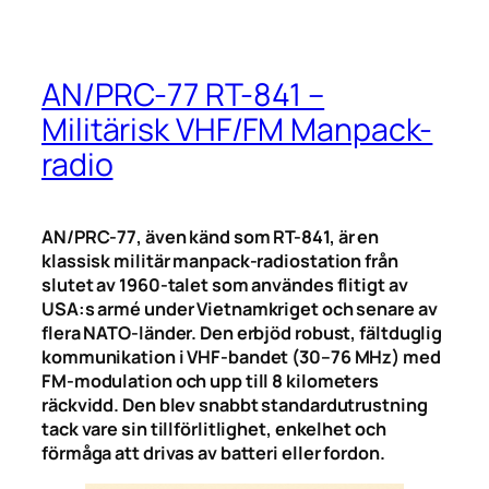
AN/PRC-77 RT-841 –
Militärisk VHF/FM Manpack-
radio
AN/PRC-77, även känd som RT-841, är en
klassisk militär manpack-radiostation från
slutet av 1960-talet som användes flitigt av
USA:s armé under Vietnamkriget och senare av
flera NATO-länder. Den erbjöd robust, fältduglig
kommunikation i VHF-bandet (30–76 MHz) med
FM-modulation och upp till 8 kilometers
räckvidd. Den blev snabbt standardutrustning
tack vare sin tillförlitlighet, enkelhet och
förmåga att drivas av batteri eller fordon.