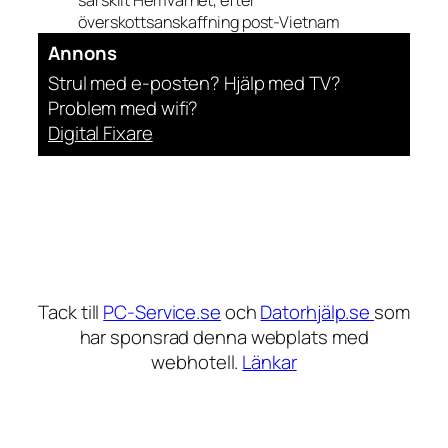
överskottsanskaffning post-Vietnam
Annons
Strul med e-posten? Hjälp med TV?
Problem med wifi?
Digital Fixare
Tack till
PC-Service.se
och
Datorhjälp.se
som
har sponsrad denna webplats med
webhotell.
Länkar