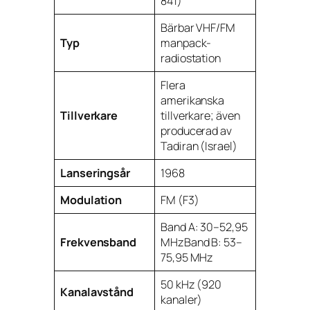
841)
Bärbar VHF/FM
Typ
manpack-
radiostation
Flera
amerikanska
Tillverkare
tillverkare; även
producerad av
Tadiran (Israel)
Lanseringsår
1968
Modulation
FM (F3)
Band A: 30–52,95
Frekvensband
MHzBand B: 53–
75,95 MHz
50 kHz (920
Kanalavstånd
kanaler)