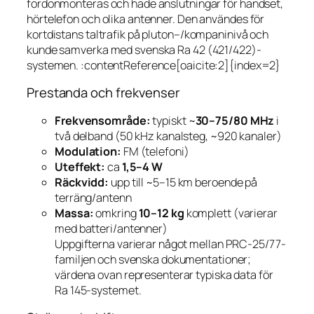
fordonmonteras och hade anslutningar för handset,
hörtelefon och olika antenner. Den användes för
kortdistans taltrafik på pluton–/kompaninivå och
kunde samverka med svenska Ra 42 (421/422)-
systemen. :contentReference[oaicite:2]{index=2}
Prestanda och frekvenser
Frekvensområde:
typiskt ~
30–75/80 MHz
i
två delband (50 kHz kanalsteg, ~920 kanaler)
Modulation:
FM (telefoni)
Uteffekt:
ca
1,5–4 W
Räckvidd:
upp till ~5–15 km beroende på
terräng/antenn
Massa:
omkring
10–12 kg
komplett (varierar
med batteri/antenner)
Uppgifterna varierar något mellan PRC-25/77-
familjen och svenska dokumentationer;
värdena ovan representerar typiska data för
Ra 145-systemet.