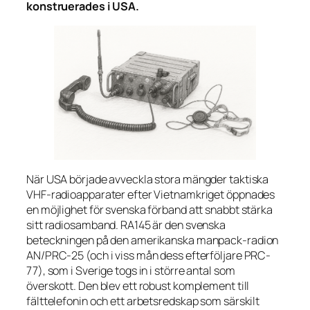
konstruerades i USA.
När USA började avveckla stora mängder taktiska
VHF-radioapparater efter Vietnamkriget öppnades
en möjlighet för svenska förband att snabbt stärka
sitt radiosamband. RA145 är den svenska
beteckningen på den amerikanska manpack-radion
AN/PRC-25 (och i viss mån dess efterföljare PRC-
77), som i Sverige togs in i större antal som
överskott. Den blev ett robust komplement till
fälttelefonin och ett arbetsredskap som särskilt