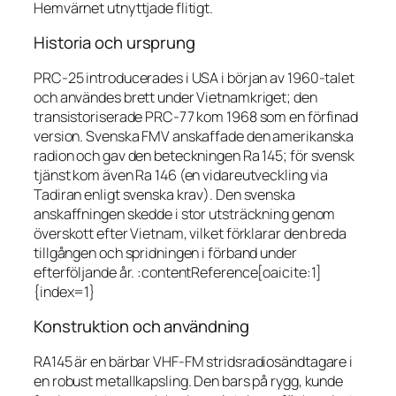
Hemvärnet utnyttjade flitigt.
Historia och ursprung
PRC-25 introducerades i USA i början av 1960-talet
och användes brett under Vietnamkriget; den
transistoriserade PRC-77 kom 1968 som en förfinad
version. Svenska FMV anskaffade den amerikanska
radion och gav den beteckningen Ra 145; för svensk
tjänst kom även Ra 146 (en vidareutveckling via
Tadiran enligt svenska krav). Den svenska
anskaffningen skedde i stor utsträckning genom
överskott efter Vietnam, vilket förklarar den breda
tillgången och spridningen i förband under
efterföljande år. :contentReference[oaicite:1]
{index=1}
Konstruktion och användning
RA145 är en bärbar VHF-FM stridsradiosändtagare i
en robust metallkapsling. Den bars på rygg, kunde