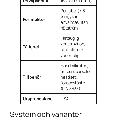
Drivspänning
15 V (torrbatteri)
Portabel (> 8
tum), kan
Formfaktor
användas utan
nätström
Fältduglig
konstruktion,
Tålighet
stöttålig och
vädertålig
Handmikrofon,
antenn, bärsele,
Tillbehör
headset,
fordonsfäste
(OA-3633)
Ursprungsland
USA
System och varianter