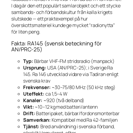
I dag är den ett populärt samlarobjekt och ett stycke
sambands- och förbandskultur från kalla krigets
slutskede — ett praktexempel på hur
överskottsmateriel kunde ge mycket “radionytta”
för liten peng.
Fakta: RA145 (svensk beteckning för
AN/PRC-25)
Typ:
Bärbar VHF-FM stridsradio (manpack)
Ursprung:
USA (AN/PRC-25); i Sverige Ra
145. Ra 146 utvecklad vidare via Tadiran enligt
svenska krav
Frekvenser:
~30–75/80 MHz (50 kHz steg)
Uteffekt:
ca 1,5–4 W
Kanaler:
~920 (två delband)
Vikt:
~10–12 kg med batteri/antenn
Drift:
Batteripaket, bärbar/fordonsmonterbar
Samverkan:
Kompatibel med Ra 42-familjen
Tjänst:
Bred användning i svenska förband,
särskilt Hemvärnet, efter