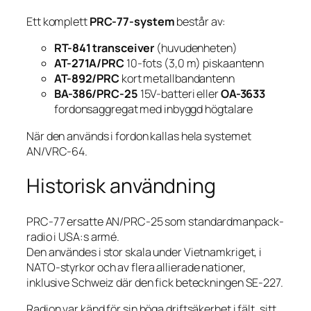
Ett komplett
PRC-77-system
består av:
RT-841 transceiver
(huvudenheten)
AT-271A/PRC
10-fots (3,0 m) piskaantenn
AT-892/PRC
kort metallbandantenn
BA-386/PRC-25
15V-batteri eller
OA-3633
fordonsaggregat med inbyggd högtalare
När den används i fordon kallas hela systemet
AN/VRC-64.
Historisk användning
PRC-77 ersatte AN/PRC-25 som standardmanpack-
radio i USA:s armé.
Den användes i stor skala under Vietnamkriget, i
NATO-styrkor och av flera allierade nationer,
inklusive Schweiz där den fick beteckningen SE-227.
Radion var känd för sin höga driftsäkerhet i fält, sitt