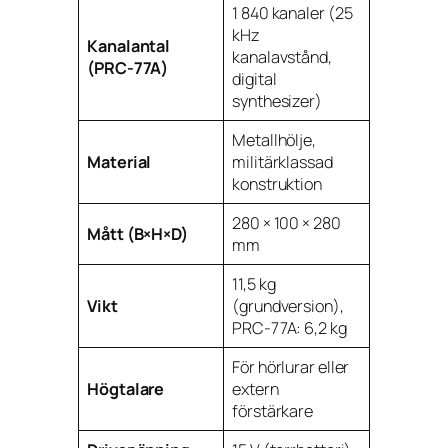
1 840 kanaler (25
kHz
Kanalantal
kanalavstånd,
(PRC-77A)
digital
synthesizer)
Metallhölje,
Material
militärklassad
konstruktion
280 × 100 × 280
Mått (B×H×D)
mm
11,5 kg
Vikt
(grundversion),
PRC-77A: 6,2 kg
För hörlurar eller
Högtalare
extern
förstärkare