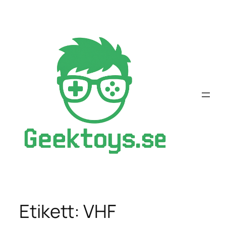
Hoppa
till
innehåll
Etikett:
VHF