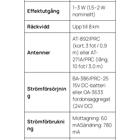
1–3 W (1,5–2 W
Effektutgång
nominellt)
Räckvidd
Upp till 8 km
AT-892/PRC
(kort, 3 fot / 0,9
Antenner
m) eller AT-
271A/PRC (lång,
10 fot / 3,0 m)
BA-386/PRC-25
15V DC-batteri
Strömförsörjnin
eller OA-3633
g
fordonsaggregat
(24V DC)
Mottagning: 60
Strömförbrukni
mASändning: 780
ng
mA