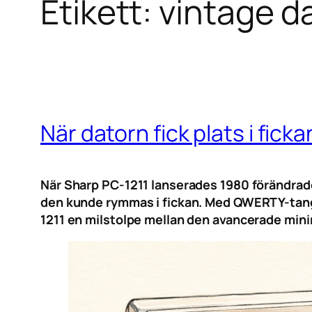
Etikett:
vintage d
När datorn fick plats i fick
När Sharp PC-1211 lanserades 1980 förändrades
den kunde rymmas i fickan. Med QWERTY-tang
1211 en milstolpe mellan den avancerade min