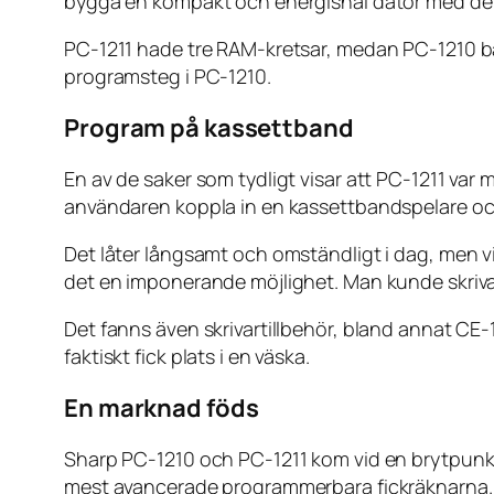
bygga en kompakt och energisnål dator med de 
PC-1211 hade tre RAM-kretsar, medan PC-1210 ba
programsteg i PC-1210.
Program på kassettband
En av de saker som tydligt visar att PC-1211 var
användaren koppla in en kassettbandspelare och
Det låter långsamt och omständligt i dag, men vi
det en imponerande möjlighet. Man kunde skriva 
Det fanns även skrivartillbehör, bland annat CE
faktiskt fick plats i en väska.
En marknad föds
Sharp PC-1210 och PC-1211 kom vid en brytpunk
mest avancerade programmerbara fickräknarna. 