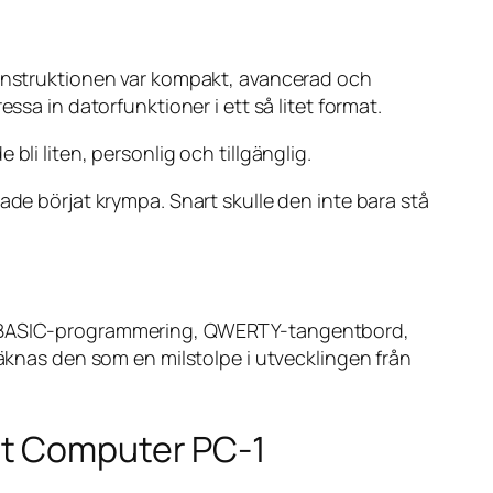
 Konstruktionen var kompakt, avancerad och
ssa in datorfunktioner i ett så litet format.
li liten, personlig och tillgänglig.
ade börjat krympa. Snart skulle den inte bara stå
ade BASIC-programmering, QWERTY-tangentbord,
räknas den som en milstolpe i utvecklingen från
et Computer PC-1