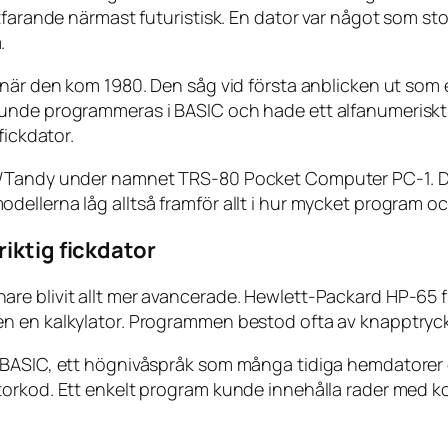
farande närmast futuristisk. En dator var något som stod
.
 när den kom 1980. Den såg vid första anblicken ut som
unde programmeras i BASIC och hade ett alfanumeriskt 
fickdator.
ck/Tandy under namnet TRS-80 Pocket Computer PC-1. D
ellerna låg alltså framför allt i hur mycket program o
iktig fickdator
e blivit allt mer avancerade. Hewlett-Packard HP-65 fr
 en kalkylator. Programmen bestod ofta av knapptryckni
e BASIC, ett högnivåspråk som många tidiga hemdatorer
torkod. Ett enkelt program kunde innehålla rader med k