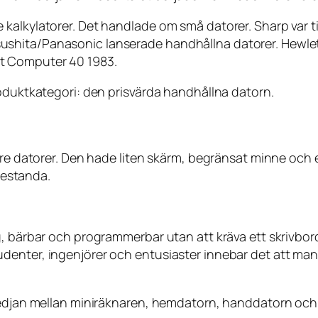
lkylatorer. Det handlade om små datorer. Sharp var tidig
ushita/Panasonic lanserade handhållna datorer. Hewl
t Computer 40 1983.
roduktkategori: den prisvärda handhållna datorn.
nare datorer. Den hade liten skärm, begränsat minne oc
prestanda.
ig, bärbar och programmerbar utan att kräva ett skrivb
denter, ingenjörer och entusiaster innebar det att ma
 kedjan mellan miniräknaren, hemdatorn, handdatorn och