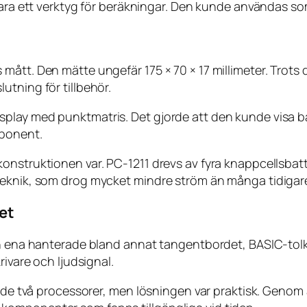
bara ett verktyg för beräkningar. Den kunde användas som
mått. Den mätte ungefär 175 × 70 × 17 millimeter. Trots
tning för tillbehör.
lay med punktmatris. Det gjorde att den kunde visa båd
xponent.
nstruktionen var. PC-1211 drevs av fyra knappcellsbatte
teknik, som drog mycket mindre ström än många tidigare
et
Den ena hanterade bland annat tangentbordet, BASIC-t
rivare och ljudsignal.
hövde två processorer, men lösningen var praktisk. Geno