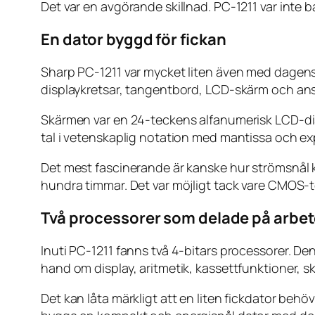
Det var en avgörande skillnad. PC-1211 var inte 
En dator byggd för fickan
Sharp PC-1211 var mycket liten även med dagens 
displaykretsar, tangentbord, LCD-skärm och anslu
Skärmen var en 24-teckens alfanumerisk LCD-disp
tal i vetenskaplig notation med mantissa och e
Det mest fascinerande är kanske hur strömsnål ko
hundra timmar. Det var möjligt tack vare CMOS-
Två processorer som delade på arbet
Inuti PC-1211 fanns två 4-bitars processorer. 
hand om display, aritmetik, kassettfunktioner, sk
Det kan låta märkligt att en liten fickdator be