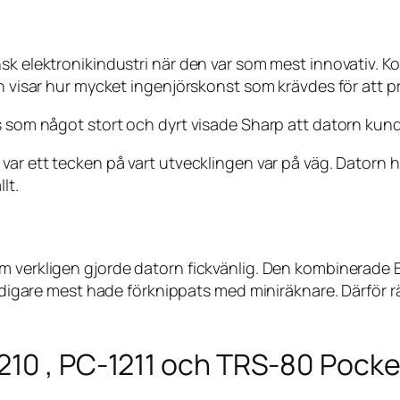
nsk elektronikindustri när den var som mest innovativ.
n visar hur mycket ingenjörskonst som krävdes för att pre
 som något stort och dyrt visade Sharp att datorn kunde b
var ett tecken på vart utvecklingen var på väg. Datorn h
lt.
som verkligen gjorde datorn fickvänlig. Den kombiner
 tidigare mest hade förknippats med miniräknare. Därför 
.
210 , PC-1211 och TRS-80 Pock