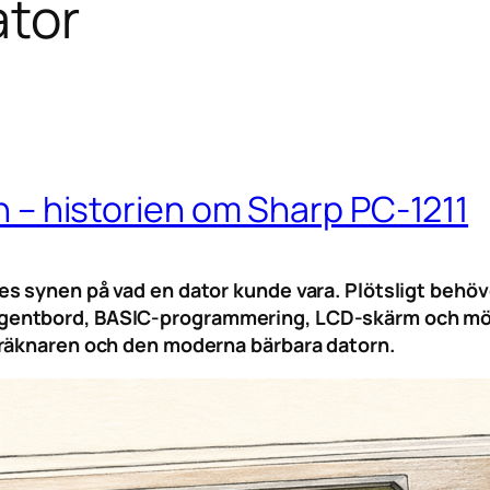
ator
an – historien om Sharp PC-1211
 synen på vad en dator kunde vara. Plötsligt behövde
entbord, BASIC-programmering, LCD-skärm och möjli
iräknaren och den moderna bärbara datorn.