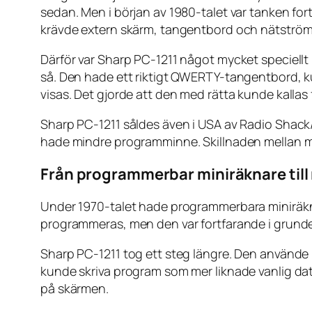
sedan. Men i början av 1980-talet var tanken fort
krävde extern skärm, tangentbord och nätström
Därför var Sharp PC-1211 något mycket speciellt
så. Den hade ett riktigt QWERTY-tangentbord, k
visas. Det gjorde att den med rätta kunde kallas 
Sharp PC-1211 såldes även i USA av Radio Sha
hade mindre programminne. Skillnaden mellan mod
Från programmerbar miniräknare till r
Under 1970-talet hade programmerbara miniräknar
programmeras, men den var fortfarande i grunden
Sharp PC-1211 tog ett steg längre. Den använd
kunde skriva program som mer liknade vanlig da
på skärmen.