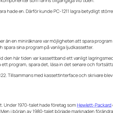
komponenter som fanns tillgängliga vid tiden.
ra hade en. Därför kunde PC-1211 lagra betydligt stör
 mer än en miniräknare var möjligheten att spara program
 spara sina program på vanliga ljudkassetter.
d den här tiden var kassettband ett vanligt lagringsmed
ett program, spara det, läsa in det senare och fortsätt
-122. Tillsammans med kassettinterface och skrivare ble
t. Under 1970-talet hade företag som
Hewlett-Packard
Men i början av 1980-talet började marknaden förändra