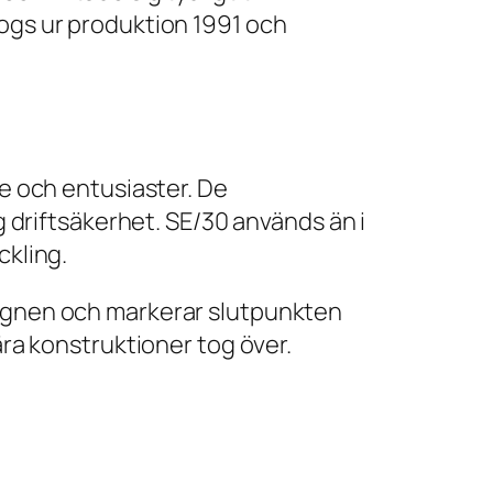
togs ur produktion 1991 och
re och entusiaster. De
driftsäkerhet. SE/30 används än i
ckling.
signen och markerar slutpunkten
ära konstruktioner tog över.