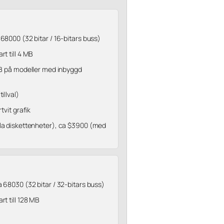
68000 (32 bitar / 16-bitars buss)
t till 4 MB
iB på modeller med inbyggd
illval)
tvit grafik
a diskettenheter), ca $3900 (med
 68030 (32 bitar / 32-bitars buss)
t till 128 MB