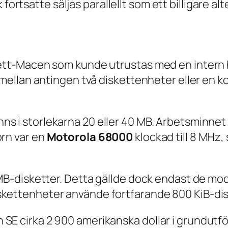
fortsatte säljas parallellt som ett billigare alt
-ett-Macen som kunde utrustas med en intern h
ja mellan antingen två diskettenheter eller en
nns i storlekarna 20 eller 40 MB. Arbetsminne
orn var en
Motorola 68000
klockad till 8 MHz
4 MB-disketter. Detta gällde dock endast de m
skettenheter använde fortfarande 800 KiB-dis
 SE cirka 2 900 amerikanska dollar i grundut