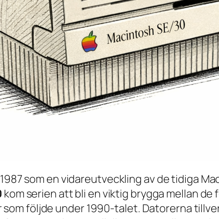
 1987 som en vidareutveckling av de tidiga M
0
kom serien att bli en viktig brygga mellan d
r som följde under 1990-talet. Datorerna tillv