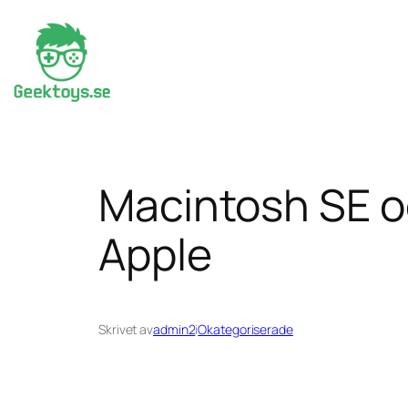
Hoppa
till
innehåll
Macintosh SE o
Apple
Skrivet av
admin2
i
Okategoriserade