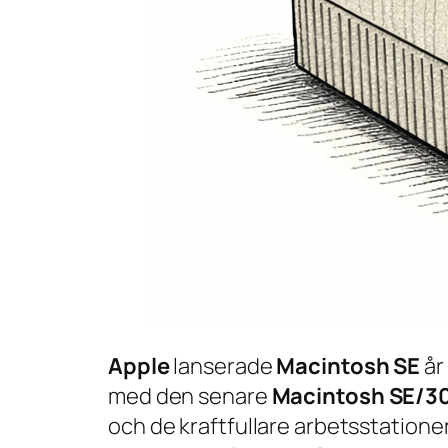
Apple
lanserade
Macintosh SE
år
med den senare
Macintosh SE/3
och de kraftfullare arbetsstatione