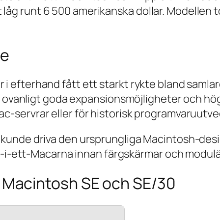
 låg runt 6 500 amerikanska dollar. Modellen 
le
 i efterhand fått ett starkt rykte bland samla
vanligt goda expansionsmöjligheter och hög 
ac-servrar eller för historisk programvaruutve
ple kunde driva den ursprungliga Macintosh-de
 allt-i-ett-Macarna innan färgskärmar och modul
m Macintosh SE och SE/30