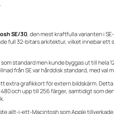
.
osh SE/30
, den mest kraftfulla varianten i S
e full 32-bitars arkitektur, vilket innebar ett
som standard men kunde byggas ut till hela 12
killnad från SE var hårddisk standard, med val 
 extra grafikkort för extern bildskärm. Detta
80 och upp till 256 färger, samtidigt som d
k.
te allt-i-ett-Macintosh som Apple tillverkade oc