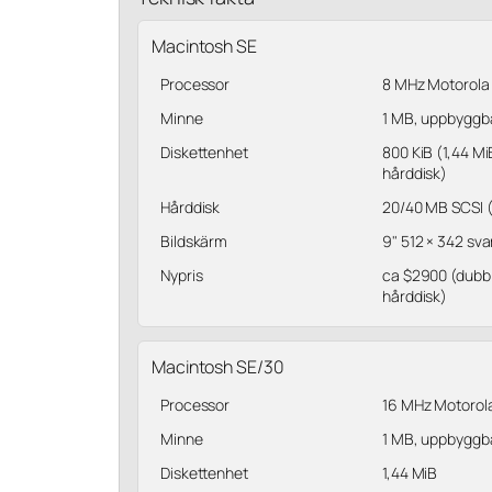
Macintosh SE
Processor
8 MHz Motorola 
Minne
1 MB, uppbyggbar
Diskettenhet
800 KiB (1,44 M
hårddisk)
Hårddisk
20/40 MB SCSI (t
Bildskärm
9" 512 × 342 svar
Nypris
ca $2900 (dubbl
hårddisk)
Macintosh SE/30
Processor
16 MHz Motorola
Minne
1 MB, uppbyggbar
Diskettenhet
1,44 MiB