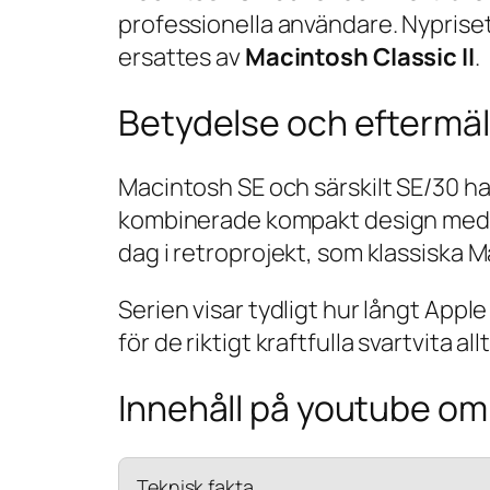
professionella användare. Nypriset
ersattes av
Macintosh Classic II
.
Betydelse och eftermä
Macintosh SE och särskilt SE/30 har
kombinerade kompakt design med o
dag i retroprojekt, som klassiska M
Serien visar tydligt hur långt Ap
för de riktigt kraftfulla svartvita
Innehåll på youtube o
Teknisk fakta