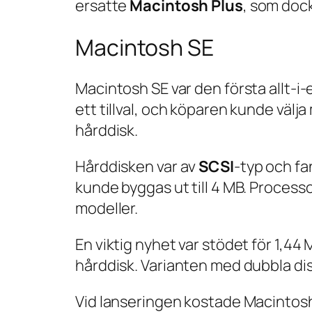
ersatte
Macintosh Plus
, som dock 
Macintosh SE
Macintosh SE var den första allt-i
ett tillval, och köparen kunde väl
hårddisk.
Hårddisken var av
SCSI
-typ och fa
kunde byggas ut till 4 MB. Process
modeller.
En viktig nyhet var stödet för 1,4
hårddisk. Varianten med dubbla di
Vid lanseringen kostade Macintosh