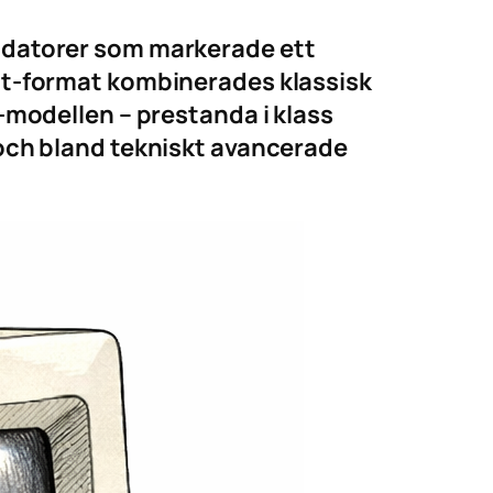
ndatorer som markerade ett
i-ett-format kombinerades klassisk
-modellen – prestanda i klass
och bland tekniskt avancerade