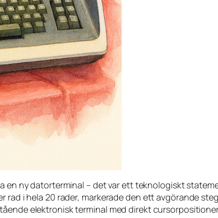
a en ny datorterminal – det var ett teknologiskt stateme
r rad i hela 20 rader, markerade den ett avgörande steg
ående elektronisk terminal med direkt cursorpositioneri