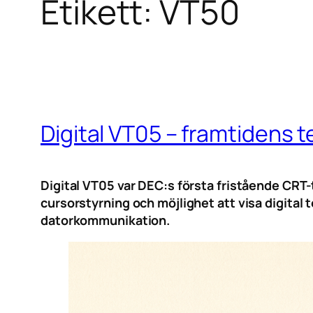
Etikett:
VT50
Digital VT05 – framtidens 
Digital VT05 var DEC:s första fristående CRT-t
cursorstyrning och möjlighet att visa digital
datorkommunikation.