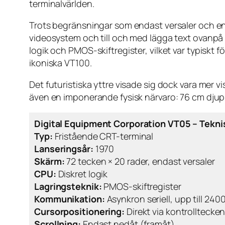
terminalvärlden.
Trots begränsningar som endast versaler och e
videosystem och till och med lägga text ovanpå v
logik och PMOS-skiftregister, vilket var typisk
ikoniska VT100.
Det futuristiska yttre visade sig dock vara mer 
även en imponerande fysisk närvaro: 76 cm djup,
Digital Equipment Corporation VT05 – Tekni
Typ:
Fristående CRT-terminal
Lanseringsår:
1970
Skärm:
72 tecken × 20 rader, endast versaler
CPU:
Diskret logik
Lagringsteknik:
PMOS-skiftregister
Kommunikation:
Asynkron seriell, upp till 24
Cursorpositionering:
Direkt via kontrolltecke
Scrollning:
Endast nedåt (framåt)