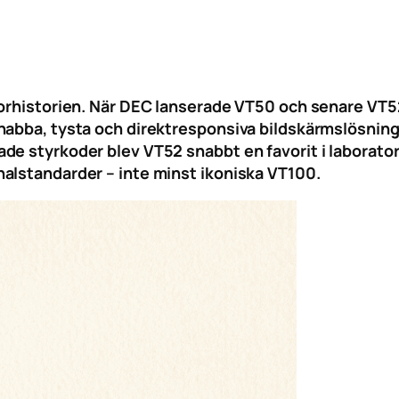
torhistorien. När DEC lanserade VT50 och senare VT52
nabba, tysta och direktresponsiva bildskärmslösninga
e styrkoder blev VT52 snabbt en favorit i laboratori
alstandarder – inte minst ikoniska VT100.