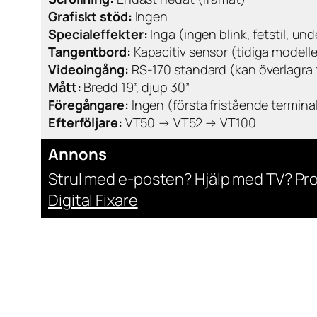
Grafiskt stöd:
Ingen
Specialeffekter:
Inga (ingen blink, fetstil, un
Tangentbord:
Kapacitiv sensor (tidiga modell
Videoingång:
RS-170 standard (kan överlagra 
Mått:
Bredd 19”, djup 30”
Föregångare:
Ingen (första fristående termina
Efterföljare:
VT50 → VT52 → VT100
Annons
Strul med e-posten? Hjälp med TV? Pr
Digital Fixare