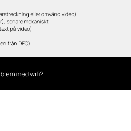
derstreckning eller omvänd video)
er), senare mekaniskt
text på video)
len från DEC)
oblem med wifi?