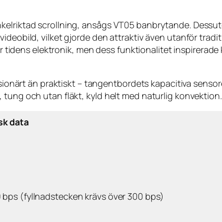
nkelriktad scrollning, ansågs VT05 banbrytande. Dessu
ideobild, vilket gjorde den attraktiv även utanför tradi
t för tidens elektronik, men dess funktionalitet inspir
visionärt än praktiskt – tangentbordets kapacitiva sensor
 tung och utan fläkt, kyld helt med naturlig konvektion.
sk data
00 bps (fyllnadstecken krävs över 300 bps)
n