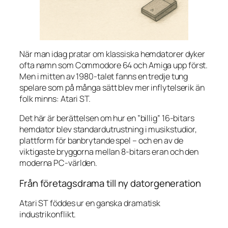
När man idag pratar om klassiska hemdatorer dyker
ofta namn som Commodore 64 och Amiga upp först.
Men i mitten av 1980-talet fanns en tredje tung
spelare som på många sätt blev mer inflytelserik än
folk minns: Atari ST.
Det här är berättelsen om hur en ”billig” 16-bitars
hemdator blev standardutrustning i musikstudior,
plattform för banbrytande spel – och en av de
viktigaste bryggorna mellan 8-bitars eran och den
moderna PC-världen.
Från företagsdrama till ny datorgeneration
Atari ST föddes ur en ganska dramatisk
industrikonflikt.