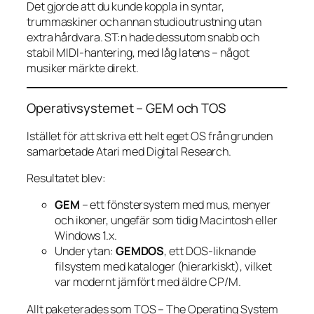
Det gjorde att du kunde koppla in syntar,
trummaskiner och annan studioutrustning utan
extra hårdvara. ST:n hade dessutom snabb och
stabil MIDI-hantering, med låg latens – något
musiker märkte direkt.
Operativsystemet – GEM och TOS
Istället för att skriva ett helt eget OS från grunden
samarbetade Atari med Digital Research.
Resultatet blev:
GEM
– ett fönstersystem med mus, menyer
och ikoner, ungefär som tidig Macintosh eller
Windows 1.x.
Under ytan:
GEMDOS
, ett DOS-liknande
filsystem med kataloger (hierarkiskt), vilket
var modernt jämfört med äldre CP/M.
Allt paketerades som TOS – The Operating System