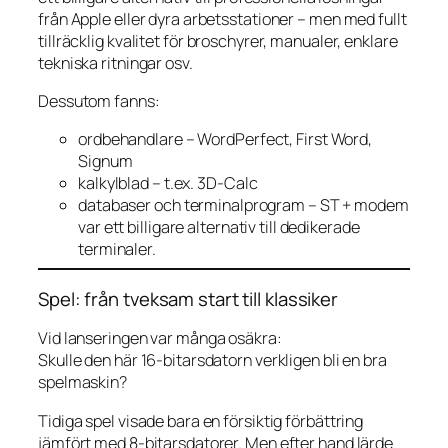
från Apple eller dyra arbetsstationer – men med fullt
tillräcklig kvalitet för broschyrer, manualer, enklare
tekniska ritningar osv.
Dessutom fanns:
ordbehandlare –
WordPerfect
,
First Word
,
Signum
kalkylblad – t.ex.
3D-Calc
databaser och terminalprogram – ST + modem
var ett billigare alternativ till dedikerade
terminaler.
Spel: från tveksam start till klassiker
Vid lanseringen var många osäkra:
Skulle den här 16-bitarsdatorn verkligen bli en bra
spelmaskin?
Tidiga spel visade bara en försiktig förbättring
jämfört med 8-bitarsdatorer. Men efter hand lärde