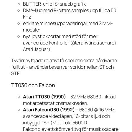
BLiTTER-chip för snabb grafik
DMA-ljud med 8-bitars samples upp till ca 50
kHz
enklare minnesuppgraderingar med SIMM-
moduler
nya joystickportar med stöd för mer
avancerade kontroller (återanvända senare i
Atari Jaguar).
Tyvärr nyttjade relativt få spel den extra hårdvaran
fullt ut – användarbasen var spridd mellan ST och
STE.
TT030 och Falcon
Atari TT030 (1990)
– 32 MHz 68030, riktad
mot arbetsstationsmarknaden.
Atari Falcon030 (1992)
– 68030 @ 16 MHz,
avancerade videolägen, 16-bitars ljud och
inbyggd DSP (Motorola 56001).
Falcon blev ett drömverktyg för musikskapare