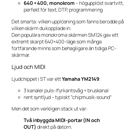
640 × 400, monokrom
– högupplöst svartvitt,
perfekt för text, DTP, programmering
Det smarta: vilken upplösning som fanns berodde på
vilken skärm
du kopplade in.
Den populära monokroma skärmen SM124 gav ett
extremt skarpt 640×400-läge som många
fortfarande minns som behagligare än tidiga PC-
skärmar.
Ljud och MIDI
Ljudchippet i ST var ett
Yamaha YM2149
:
3 kanaler puls-/fyrkantsvåg + bruskanal
rent syntljud – typiskt ”chipmusik-sound”
Men det som verkligen stack ut var:
Två inbyggda MIDI-portar (IN och
OUT)
direkt på datorn.