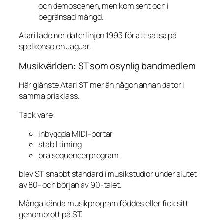
och demoscenen, men kom sent och i
begränsad mängd.
Atari lade ner datorlinjen 1993 för att satsa på
spelkonsolen Jaguar.
Musikvärlden: ST som osynlig bandmedlem
Här glänste Atari ST mer än någon annan dator i
samma prisklass.
Tack vare:
inbyggda MIDI-portar
stabil timing
bra sequencerprogram
blev ST snabbt standard i musikstudior under slutet
av 80- och början av 90-talet.
Många kända musikprogram föddes eller fick sitt
genombrott på ST: