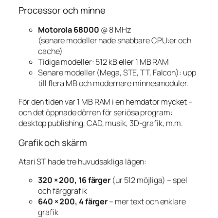
Processor och minne
Motorola 68000
@ 8 MHz
(senare modeller hade snabbare CPU:er och
cache)
Tidiga modeller: 512 kB eller 1 MB RAM
Senare modeller (Mega, STE, TT, Falcon): upp
till flera MB och modernare minnesmoduler.
För den tiden var 1 MB RAM i en hemdator mycket –
och det öppnade dörren för seriösa program:
desktop publishing, CAD, musik, 3D-grafik, m.m.
Grafik och skärm
Atari ST hade tre huvudsakliga lägen:
320 × 200, 16 färger
(ur 512 möjliga) – spel
och färggrafik
640 × 200, 4 färger
– mer text och enklare
grafik