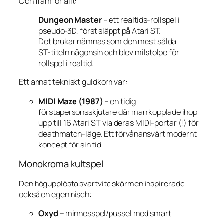
Och framför allt:
Dungeon Master
– ett realtids-rollspel i
pseudo-3D, först släppt på Atari ST.
Det brukar nämnas som den mest sålda
ST-titeln någonsin och blev milstolpe för
rollspel i realtid.
Ett annat tekniskt guldkorn var:
MIDI Maze (1987)
– en tidig
förstapersonsskjutare där man kopplade ihop
upp till 16 Atari ST via deras MIDI-portar (!) för
deathmatch-läge. Ett förvånansvärt modernt
koncept för sin tid.
Monokroma kultspel
Den högupplösta svartvita skärmen inspirerade
också en egen nisch:
Oxyd
– minnesspel/pussel med smart