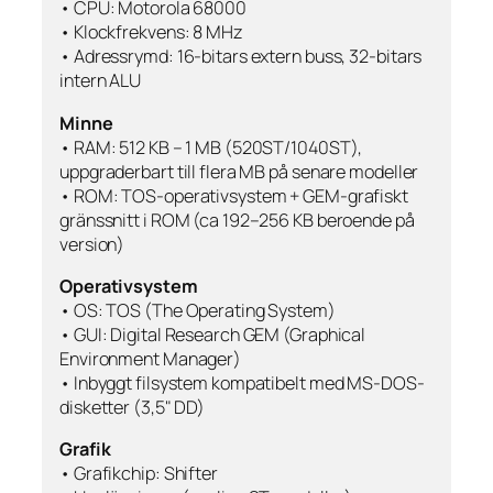
• CPU: Motorola 68000
• Klockfrekvens: 8 MHz
• Adressrymd: 16-bitars extern buss, 32-bitars
intern ALU
Minne
• RAM: 512 KB – 1 MB (520ST/1040ST),
uppgraderbart till flera MB på senare modeller
• ROM: TOS-operativsystem + GEM-grafiskt
gränssnitt i ROM (ca 192–256 KB beroende på
version)
Operativsystem
• OS: TOS (The Operating System)
• GUI: Digital Research GEM (Graphical
Environment Manager)
• Inbyggt filsystem kompatibelt med MS-DOS-
disketter (3,5" DD)
Grafik
• Grafikchip: Shifter