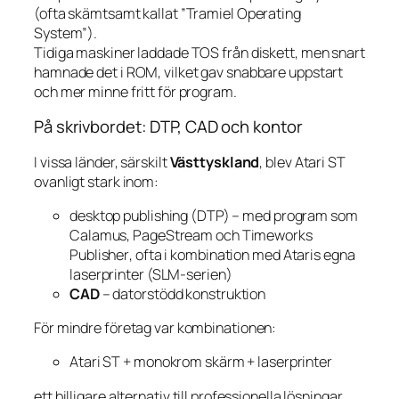
(ofta skämtsamt kallat ”Tramiel Operating
System”).
Tidiga maskiner laddade TOS från diskett, men snart
hamnade det i ROM, vilket gav snabbare uppstart
och mer minne fritt för program.
På skrivbordet: DTP, CAD och kontor
I vissa länder, särskilt
Västtyskland
, blev Atari ST
ovanligt stark inom:
desktop publishing (DTP) – med program som
Calamus
,
PageStream
och
Timeworks
Publisher
, ofta i kombination med Ataris egna
laserprinter (SLM-serien)
CAD
– datorstödd konstruktion
För mindre företag var kombinationen:
Atari ST + monokrom skärm + laserprinter
ett billigare alternativ till professionella lösningar