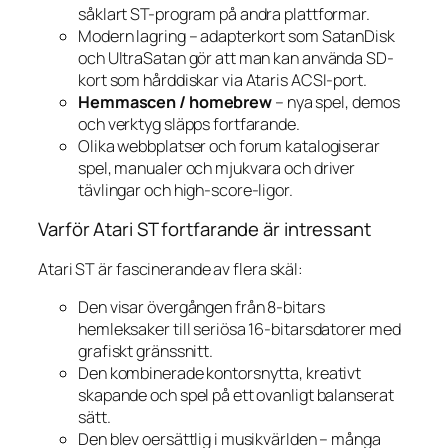
såklart ST-program på andra plattformar.
Modern lagring – adapterkort som SatanDisk
och UltraSatan gör att man kan använda SD-
kort som hårddiskar via Ataris ACSI-port.
Hemmascen / homebrew
– nya spel, demos
och verktyg släpps fortfarande.
Olika webbplatser och forum katalogiserar
spel, manualer och mjukvara och driver
tävlingar och high-score-ligor.
Varför Atari ST fortfarande är intressant
Atari ST är fascinerande av flera skäl:
Den visar övergången från 8-bitars
hemleksaker till seriösa 16-bitarsdatorer med
grafiskt gränssnitt.
Den kombinerade kontorsnytta, kreativt
skapande och spel på ett ovanligt balanserat
sätt.
Den blev oersättlig i musikvärlden – många