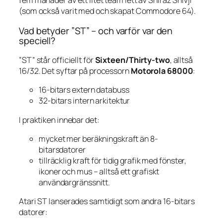
fem månader av ett litet team lett av Shiraz Shivji
(som också varit med och skapat Commodore 64).
Vad betyder ”ST” – och varför var den
speciell?
”ST” står officiellt för
Sixteen/Thirty-two
, alltså
16/32. Det syftar på processorn
Motorola 68000
:
16-bitars extern databuss
32-bitars intern arkitektur
I praktiken innebar det:
mycket mer beräkningskraft än 8-
bitarsdatorer
tillräcklig kraft för tidig grafik med fönster,
ikoner och mus – alltså ett grafiskt
användargränssnitt.
Atari ST lanserades samtidigt som andra 16-bitars
datorer: