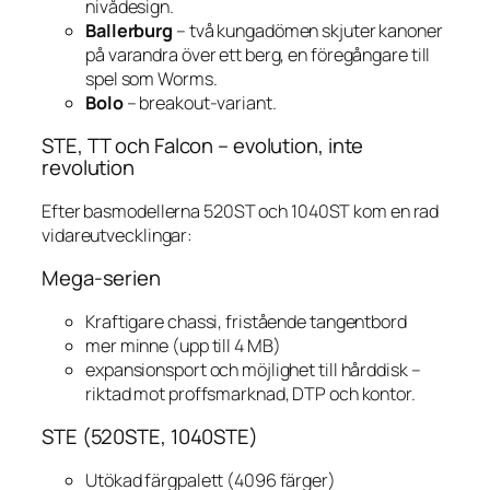
nivådesign.
Ballerburg
– två kungadömen skjuter kanoner
på varandra över ett berg, en föregångare till
spel som
Worms
.
Bolo
– breakout-variant.
STE, TT och Falcon – evolution, inte
revolution
Efter basmodellerna 520ST och 1040ST kom en rad
vidareutvecklingar:
Mega-serien
Kraftigare chassi, fristående tangentbord
mer minne (upp till 4 MB)
expansionsport och möjlighet till hårddisk –
riktad mot proffsmarknad, DTP och kontor.
STE (520STE, 1040STE)
Utökad färgpalett (4096 färger)