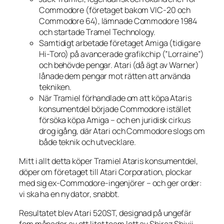
Commodore (företaget bakom VIC-20 och
Commodore 64), lämnade Commodore 1984
och startade Tramel Technology.
Samtidigt arbetade företaget Amiga (tidigare
Hi-Toro) på avancerade grafikchip (”Lorraine”)
och behövde pengar. Atari (då ägt av Warner)
lånade dem pengar mot rätten att använda
tekniken.
När Tramiel förhandlade om att köpa Ataris
konsumentdel började Commodore istället
försöka köpa Amiga – och en juridisk cirkus
drog igång, där Atari och Commodore slogs om
både teknik och utvecklare.
Mitt i allt detta köper Tramiel Ataris konsumentdel,
döper om företaget till Atari Corporation, plockar
med sig ex-Commodore-ingenjörer – och ger order:
vi ska ha en ny dator, snabbt
.
Resultatet blev Atari 520ST, designad på ungefär