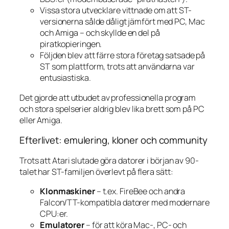
Vissa stora utvecklare vittnade om att ST-
versionerna sålde dåligt jämfört med PC, Mac
och Amiga – och skyllde en del på
piratkopieringen.
Följden blev att färre stora företag satsade på
ST som plattform, trots att användarna var
entusiastiska.
Det gjorde att utbudet av professionella program
och stora spelserier aldrig blev lika brett som på PC
eller Amiga.
Efterlivet: emulering, kloner och community
Trots att Atari slutade göra datorer i början av 90-
talet har ST-familjen överlevt på flera sätt:
Klonmaskiner
– t.ex. FireBee och andra
Falcon/TT-kompatibla datorer med modernare
CPU:er.
Emulatorer
– för att köra Mac-, PC- och