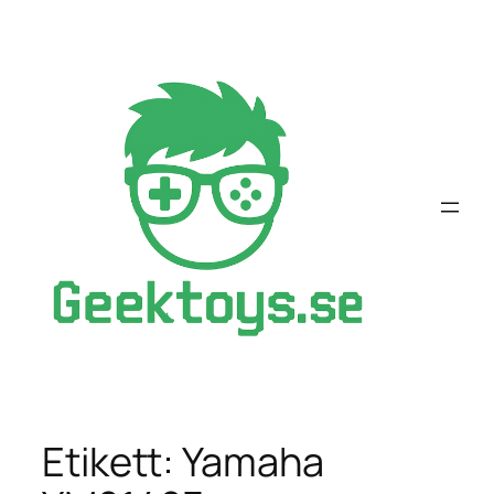
Hoppa
till
innehåll
Etikett:
Yamaha