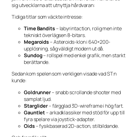
sig utvecklarna att utnyttja hårdvaran:
Tidiga titlar som väckte intresse:
Time Bandits
– labyrintaction, rolig men inte
tekniskt överlägsen 8-bitars.
Megaroids
– Asteroids-klon i 640×200-
upplösning, såg väldigt modern ut då.
Sundog
– rollspel med enkel grafik, men starkt
berättande.
Sedan kom spelen som verkligen visade vad ST:n
kunde:
Goldrunner
– snabb scrollande shooter med
samplat ljud.
Starglider
– färgglad 3D-wireframe i hög fart.
Gauntlet
– arkadklassiker med stöd för upp till
fyra spelare via joystick-adapter.
Oids
– fysikbaserad 2D-action, stilbildande.