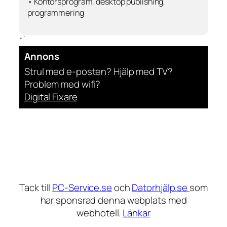
• Kontorsprogram, desktop publishing,
programmering
”`
Annons
Strul med e-posten? Hjälp med TV?
Problem med wifi?
Digital Fixare
Tack till
PC-Service.se
och
Datorhjälp.se
som
har sponsrad denna webplats med
webhotell.
Länkar