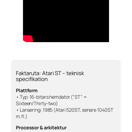
Faktaruta: Atari ST – teknisk
specifikation
Plattform
• Typ: 16-bitars hemdator (”ST” =
Sixteen/Thirty-two
)
• Lansering: 1985 (Atari 520ST, senare 1040ST
m.fl.)
Processor & arkitektur