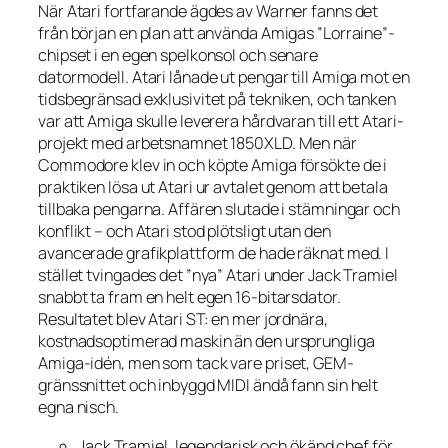
När Atari fortfarande ägdes av Warner fanns det
från början en plan att använda Amigas ”Lorraine”-
chipset i en egen spelkonsol och senare
datormodell. Atari lånade ut pengar till Amiga mot en
tidsbegränsad exklusivitet på tekniken, och tanken
var att Amiga skulle leverera hårdvaran till ett Atari-
projekt med arbetsnamnet 1850XLD. Men när
Commodore klev in och köpte Amiga försökte de i
praktiken lösa ut Atari ur avtalet genom att betala
tillbaka pengarna. Affären slutade i stämningar och
konflikt – och Atari stod plötsligt utan den
avancerade grafikplattform de hade räknat med. I
stället tvingades det ”nya” Atari under Jack Tramiel
snabbt ta fram en helt egen 16-bitarsdator.
Resultatet blev Atari ST: en mer jordnära,
kostnadsoptimerad maskin än den ursprungliga
Amiga-idén, men som tack vare priset, GEM-
gränssnittet och inbyggd MIDI ändå fann sin helt
egna nisch.
Jack Tramiel, legendarisk och ökänd chef för