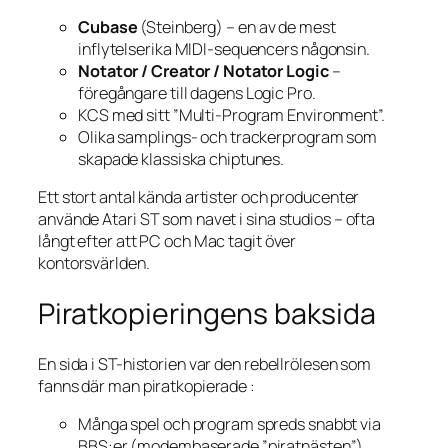
Cubase
(Steinberg) – en av de mest
inflytelserika MIDI-sequencers någonsin.
Notator / Creator / Notator Logic
–
föregångare till dagens
Logic Pro
.
KCS med sitt ”Multi-Program Environment”.
Olika samplings- och trackerprogram som
skapade klassiska chiptunes.
Ett stort antal kända artister och producenter
använde Atari ST som navet i sina studios – ofta
långt efter att PC och Mac tagit över
kontorsvärlden.
Piratkopieringens baksida
En sida i ST-historien var den rebellrölesen som
fanns där man piratkopierade :
Många spel och program spreds snabbt via
BBS:er (modembaserade ”piratnästen”).