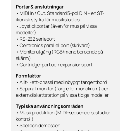
Portar & anslutningar
• MIDI In / Out: Standard 5-pol DIN – en ST-
ikonisk styrka för musikstudios
• Joystickportar (även för mus på vissa
modeller)
• RS-232 serieport
• Centronics parallellport (skrivare)
• Monitorutgång (RGB/mono beroende på
skärm)
• Cartridge-port och expansionsport
Formfaktor
• Allt-i-ett-chassi med inbyggt tangentbord
• Separat monitor (färg eller monokrom) och
extern diskettstation på vissa tidiga modeller
Typiska användningsområden
• Musikproduktion (MIDI-sequencers, studio-
kontroll)
• Spel och demoscen