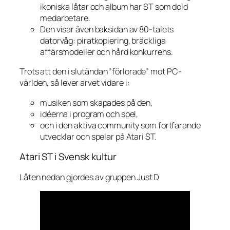
ikoniska låtar och album har ST som dold
medarbetare.
Den visar även baksidan av 80-talets
datorvåg: piratkopiering, bräckliga
affärsmodeller och hård konkurrens.
Trots att den i slutändan ”förlorade” mot PC-
världen, så lever arvet vidare i:
musiken som skapades på den,
idéerna i program och spel,
och i den aktiva community som fortfarande
utvecklar och spelar på Atari ST.
Atari ST i Svensk kultur
Låten nedan gjordes av gruppen Just D