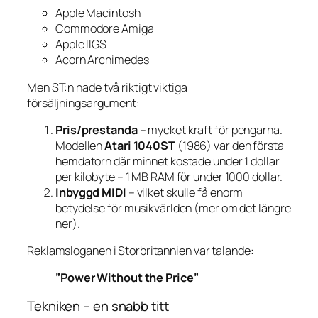
Apple Macintosh
Commodore Amiga
Apple IIGS
Acorn Archimedes
Men ST:n hade två riktigt viktiga
försäljningsargument:
Pris/prestanda
– mycket kraft för pengarna.
Modellen
Atari 1040ST
(1986) var den första
hemdatorn där minnet kostade under 1 dollar
per kilobyte – 1 MB RAM för under 1000 dollar.
Inbyggd MIDI
– vilket skulle få enorm
betydelse för musikvärlden (mer om det längre
ner).
Reklamsloganen i Storbritannien var talande:
”Power Without the Price”
Tekniken – en snabb titt