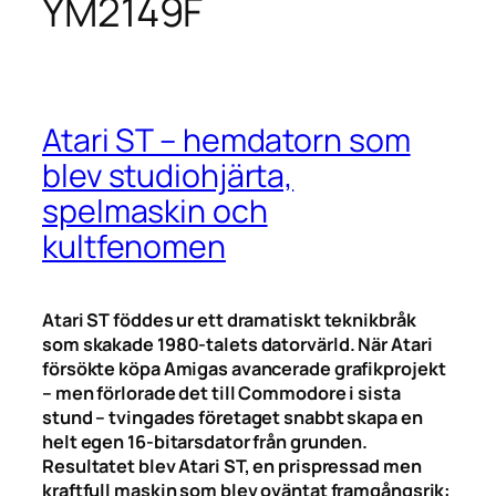
YM2149F
Atari ST – hemdatorn som
blev studiohjärta,
spelmaskin och
kultfenomen
Atari ST föddes ur ett dramatiskt teknikbråk
som skakade 1980-talets datorvärld. När Atari
försökte köpa Amigas avancerade grafikprojekt
– men förlorade det till Commodore i sista
stund – tvingades företaget snabbt skapa en
helt egen 16-bitarsdator från grunden.
Resultatet blev Atari ST, en prispressad men
kraftfull maskin som blev oväntat framgångsrik: