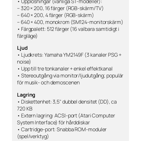
• Upplösningar (vanliga ST-modeller):
– 320 × 200, 16 färger (RGB-skärm/TV)
– 640 × 200, 4 färger (RGB-skärm)
– 640 × 400, monokrom (SM124-monitorskärm)
• Färgpalett: 512 färger (16 valbara samtidigt i
färgläge)
Ljud
• Ljudkrets: Yamaha YM2149F (3 kanaler PSG +
noise)
• Upp till tre tonkanaler + enkel effektkanal
• Stereoutgång via monitor/ljudutgång; populär
för musik- och demoscenen
Lagring
• Diskettenhet: 3,5" dubbel densitet (DD), ca
720 KB
• Extern lagring: ACSI-port (Atari Computer
System Interface) för hårddiskar
• Cartridge-port: Snabba ROM-moduler
(spel/verktyg)