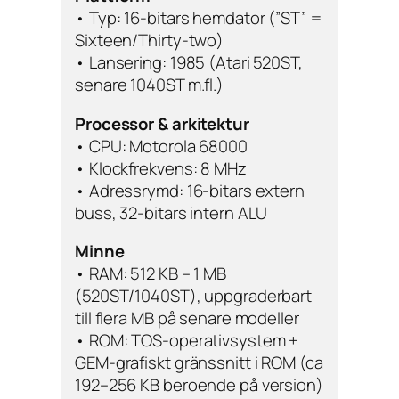
• Typ: 16-bitars hemdator (”ST” =
Sixteen/Thirty-two
)
• Lansering: 1985 (Atari 520ST,
senare 1040ST m.fl.)
Processor & arkitektur
• CPU: Motorola 68000
• Klockfrekvens: 8 MHz
• Adressrymd: 16-bitars extern
buss, 32-bitars intern ALU
Minne
• RAM: 512 KB – 1 MB
(520ST/1040ST), uppgraderbart
till flera MB på senare modeller
• ROM: TOS-operativsystem +
GEM-grafiskt gränssnitt i ROM (ca
192–256 KB beroende på version)