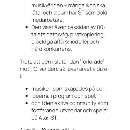
musikvärlden – många ikoniska
låtar och album har ST som dold
medarbetare.
Den visar även baksidan av 80-
talets datorvåg: piratkopiering,
bräckliga affärsmodeller och
hård konkurrens.
Trots att den i slutändan ”förlorade”
mot PC-världen, så lever arvet vidare
i:
musiken som skapades på den,
idéerna i program och spel,
och i den aktiva community som
fortfarande utvecklar och spelar
på Atari ST.
Atari ST i Svensk kultur