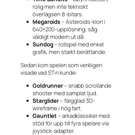
rolig men inte tekniskt
överlägsen 8-bitars.
Megaroids
– Asteroids-klon i
640×200-upplösning, såg
väldigt modern ut då.
Sundog
– rollspel med enkel
grafik, men starkt berättande.
Sedan kom spelen som verkligen
visade vad ST:n kunde:
Goldrunner
– snabb scrollande
shooter med samplat ljud.
Starglider
– färgglad 3D-
wireframe i hög fart.
Gauntlet
– arkadklassiker med
stöd för upp till fyra spelare via
joystick-adapter.