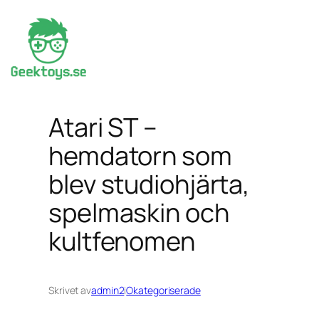
Hoppa
till
innehåll
Atari ST –
hemdatorn som
blev studiohjärta,
spelmaskin och
kultfenomen
Skrivet av
admin2
i
Okategoriserade