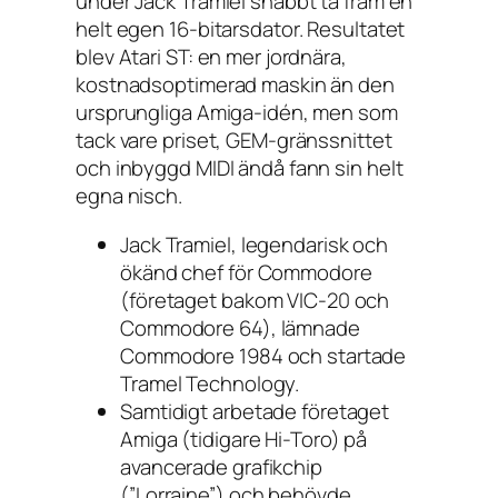
under Jack Tramiel snabbt ta fram en
helt egen 16-bitarsdator. Resultatet
blev Atari ST: en mer jordnära,
kostnadsoptimerad maskin än den
ursprungliga Amiga-idén, men som
tack vare priset, GEM-gränssnittet
och inbyggd MIDI ändå fann sin helt
egna nisch.
Jack Tramiel, legendarisk och
ökänd chef för Commodore
(företaget bakom VIC-20 och
Commodore 64), lämnade
Commodore 1984 och startade
Tramel Technology.
Samtidigt arbetade företaget
Amiga (tidigare Hi-Toro) på
avancerade grafikchip
(”Lorraine”) och behövde