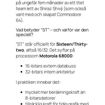
på ungefär fem månader av ett litet
team lett av Shiraz Shivji (som också
varit med och skapat Commodore
64).
Vad betyder ”ST” – och varför var den
speciell?
”ST” står officiellt för
Sixteen/Thirty-
two
, alltså 16/32. Det syftar på
processorn
Motorola 68000
:
16-bitars extern databuss
32-bitars intern arkitektur
I praktiken innebar det:
mycket mer beräkningskraft än
8-bitarsdatorer
tillräcklig kraft för tidig grafik med