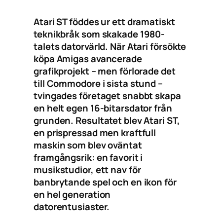
Atari ST föddes ur ett dramatiskt
teknikbråk som skakade 1980-
talets datorvärld. När Atari försökte
köpa Amigas avancerade
grafikprojekt – men förlorade det
till Commodore i sista stund –
tvingades företaget snabbt skapa
en helt egen 16-bitarsdator från
grunden. Resultatet blev Atari ST,
en prispressad men kraftfull
maskin som blev oväntat
framgångsrik: en favorit i
musikstudior, ett nav för
banbrytande spel och en ikon för
en hel generation
datorentusiaster.