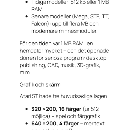
Tidiga modeller: 512 kB eller 1 MB
RAM
Senare modeller (Mega, STE, TT,
Falcon): upp till flera MB och
modernare minnesmoduler.
För den tiden var 1 MB RAM i en
hemdator mycket – och det öppnade
dörren för seriösa program: desktop
publishing, CAD, musik, 3D-grafik,
m.m.
Grafik och skärm
Atari ST hade tre huvudsakliga lägen:
320 × 200, 16 färger
(ur 512
möjliga) – spel och färggrafik
640 × 200, 4 färger
– mer text