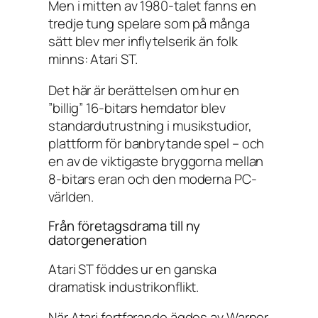
Men i mitten av 1980-talet fanns en
tredje tung spelare som på många
sätt blev mer inflytelserik än folk
minns: Atari ST.
Det här är berättelsen om hur en
”billig” 16-bitars hemdator blev
standardutrustning i musikstudior,
plattform för banbrytande spel – och
en av de viktigaste bryggorna mellan
8-bitars eran och den moderna PC-
världen.
Från företagsdrama till ny
datorgeneration
Atari ST föddes ur en ganska
dramatisk industrikonflikt.
När Atari fortfarande ägdes av Warner