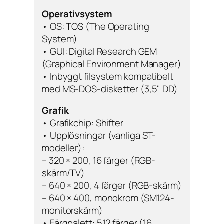
Operativsystem
• OS: TOS (The Operating
System)
• GUI: Digital Research GEM
(Graphical Environment Manager)
• Inbyggt filsystem kompatibelt
med MS-DOS-disketter (3,5" DD)
Grafik
• Grafikchip: Shifter
• Upplösningar (vanliga ST-
modeller):
– 320 × 200, 16 färger (RGB-
skärm/TV)
– 640 × 200, 4 färger (RGB-skärm)
– 640 × 400, monokrom (SM124-
monitorskärm)
• Färgpalett: 512 färger (16