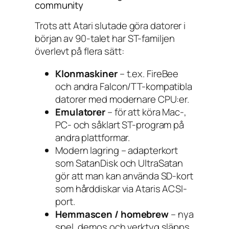
community
Trots att Atari slutade göra datorer i
början av 90-talet har ST-familjen
överlevt på flera sätt:
Klonmaskiner
– t.ex. FireBee
och andra Falcon/TT-kompatibla
datorer med modernare CPU:er.
Emulatorer
– för att köra Mac-,
PC- och såklart ST-program på
andra plattformar.
Modern lagring – adapterkort
som SatanDisk och UltraSatan
gör att man kan använda SD-kort
som hårddiskar via Ataris ACSI-
port.
Hemmascen / homebrew
– nya
spel, demos och verktyg släpps