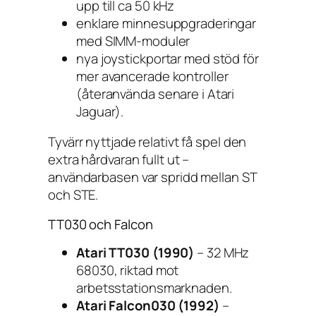
upp till ca 50 kHz
enklare minnesuppgraderingar
med SIMM-moduler
nya joystickportar med stöd för
mer avancerade kontroller
(återanvända senare i Atari
Jaguar).
Tyvärr nyttjade relativt få spel den
extra hårdvaran fullt ut –
användarbasen var spridd mellan ST
och STE.
TT030 och Falcon
Atari TT030 (1990)
– 32 MHz
68030, riktad mot
arbetsstationsmarknaden.
Atari Falcon030 (1992)
–