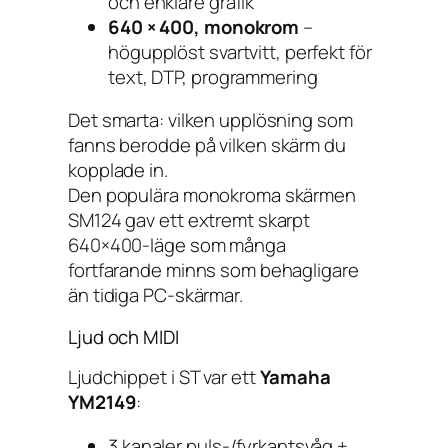
och enklare grafik
640 × 400, monokrom
–
högupplöst svartvitt, perfekt för
text, DTP, programmering
Det smarta: vilken upplösning som
fanns berodde på
vilken skärm
du
kopplade in.
Den populära monokroma skärmen
SM124 gav ett extremt skarpt
640×400-läge som många
fortfarande minns som behagligare
än tidiga PC-skärmar.
Ljud och MIDI
Ljudchippet i ST var ett
Yamaha
YM2149
:
3 kanaler puls-/fyrkantsvåg +