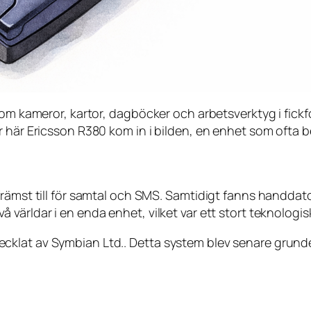
 som kameror, kartor, dagböcker och arbetsverktyg i fick
r här Ericsson R380 kom in i bilden, en enhet som ofta 
främst till för samtal och SMS. Samtidigt fanns handda
världar i en enda enhet, vilket var ett stort teknologis
cklat av Symbian Ltd.. Detta system blev senare grun