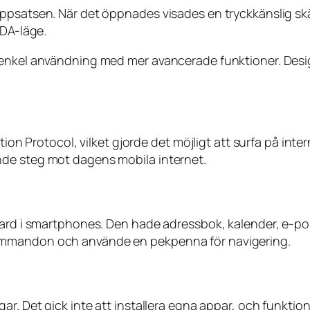
appsatsen. När det öppnades visades en tryckkänslig sk
PDA-läge.
a enkel användning med mer avancerade funktioner. Des
tion Protocol, vilket gjorde det möjligt att surfa på int
nde steg mot dagens mobila internet.
ndard i smartphones. Den hade adressbok, kalender, e-p
ommandon och använde en pekpenna för navigering.
gar. Det gick inte att installera egna appar, och funkt