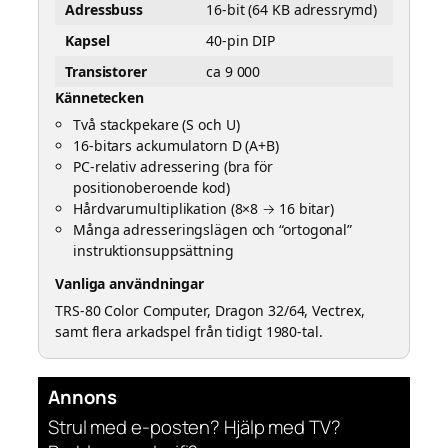
Adressbuss
16-bit (64 KB adressrymd)
Kapsel
40-pin DIP
Transistorer
ca 9 000
Kännetecken
Två stackpekare (S och U)
16-bitars ackumulatorn D (A+B)
PC-relativ adressering (bra för
positionoberoende kod)
Hårdvarumultiplikation (8×8 → 16 bitar)
Många adresseringslägen och “ortogonal”
instruktionsuppsättning
Vanliga användningar
TRS-80 Color Computer, Dragon 32/64, Vectrex,
samt flera arkadspel från tidigt 1980-tal.
Annons
Strul med e-posten? Hjälp med TV?