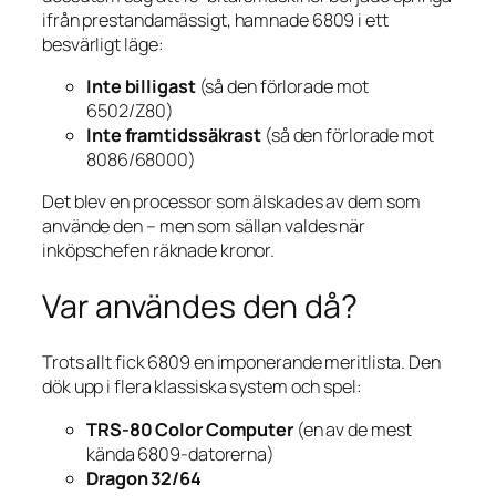
ifrån prestandamässigt, hamnade 6809 i ett
besvärligt läge:
Inte billigast
(så den förlorade mot
6502/Z80)
Inte framtidssäkrast
(så den förlorade mot
8086/68000)
Det blev en processor som älskades av dem som
använde den – men som sällan valdes när
inköpschefen räknade kronor.
Var användes den då?
Trots allt fick 6809 en imponerande meritlista. Den
dök upp i flera klassiska system och spel:
TRS-80 Color Computer
(en av de mest
kända 6809-datorerna)
Dragon 32/64