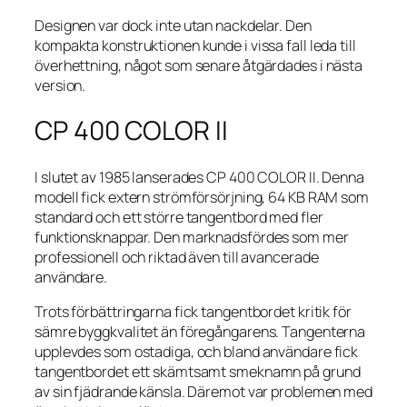
Designen var dock inte utan nackdelar. Den
kompakta konstruktionen kunde i vissa fall leda till
överhettning, något som senare åtgärdades i nästa
version.
CP 400 COLOR II
I slutet av 1985 lanserades CP 400 COLOR II. Denna
modell fick extern strömförsörjning, 64 KB RAM som
standard och ett större tangentbord med fler
funktionsknappar. Den marknadsfördes som mer
professionell och riktad även till avancerade
användare.
Trots förbättringarna fick tangentbordet kritik för
sämre byggkvalitet än föregångarens. Tangenterna
upplevdes som ostadiga, och bland användare fick
tangentbordet ett skämtsamt smeknamn på grund
av sin fjädrande känsla. Däremot var problemen med