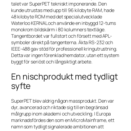
talet var SuperPET tekniskt imponerande. Den
kunde utrustas med upp till 96 kilobyte RAM, hade
48 kilobyte ROM med det specialutvecklade
Waterloo KERNAL och använde en inbyggd 12-tums
monokrom bildskärm i 80 kolumners textläge.
Tangentbordet var fullstort och försett med APL-
symboler direkt på tangenterna. Äkta RS-232 och
IEEE-488 gav stöd för professionell kringutrustning.
Detta var ingen förenklad hemdator, utan ett system
byggt för seriöst och långsiktigt arbete.
En nischprodukt med tydligt
syfte
SuperPET blev aldrig någon massprodukt. Den var
dyr, avancerad och riktade sig till en begränsad
målgrupp inom akademi och utveckling. I Europa
marknadsfördes den som en MicroMainframe, ett
namn som tydligt signalerade ambitionen att