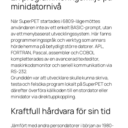
minidatornivå
När SuperPET startades i 6809-läge möttes
användaren inte av ett enkelt BASIC-prompt, utan
av ett menybaserat utvecklingssystem. Här fanns
programmeringsspråk och verktyg som annars
hörde hemma på betydligt större datorer. APL,
FORTRAN, Pascal, assembler och COBOL
kompletterades av en avancerad texteditor,
maskinkodsmonitor och seriell kommunikation via
RS-232.
Grundidén var att utvecklare skulle kunna skriva,
testa och felsöka program lokalt på SuperPET och
därefter överföra källkoden till en stordator eller
minidator via direktuppkoppling.
Kraftfull hårdvara för sin tid
Jämfört med andra persondatorer i början av 1980-