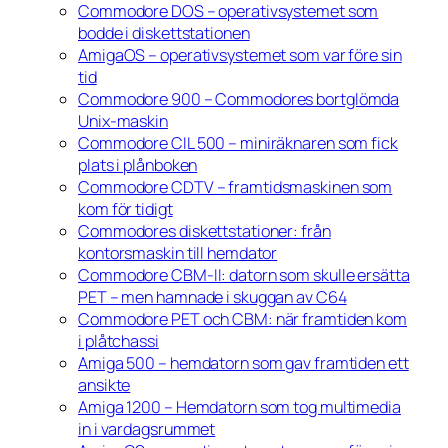
Commodore DOS – operativsystemet som
bodde i diskettstationen
AmigaOS – operativsystemet som var före sin
tid
Commodore 900 – Commodores bortglömda
Unix-maskin
Commodore CIL 500 – miniräknaren som fick
plats i plånboken
Commodore CDTV – framtidsmaskinen som
kom för tidigt
Commodores diskettstationer: från
kontorsmaskin till hemdator
Commodore CBM-II: datorn som skulle ersätta
PET – men hamnade i skuggan av C64
Commodore PET och CBM: när framtiden kom
i plåtchassi
Amiga 500 – hemdatorn som gav framtiden ett
ansikte
Amiga 1200 – Hemdatorn som tog multimedia
in i vardagsrummet