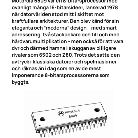
Motorola 6809 var en 8-bitarsprocessor med
ovanligt många 16-bitarsidéer, lanserad 1978
när datorvärlden stod mitt i skiftet mot
kraftfullare arkitekturer. Den blev känd för sin
eleganta och “moderna” design – med smart
adressering, två stackpekare och till och med
hårdvarumultiplikation – men också för att vara
dyr och därmed hamna i skuggan av billigare
rivaler som 6502 och Z80. Trots det satte den
avtryck i klassiska datorer och spelmaskiner,
och räknas än i dag som en av de mest
imponerande 8-bitarsprocessorerna som
byggts.