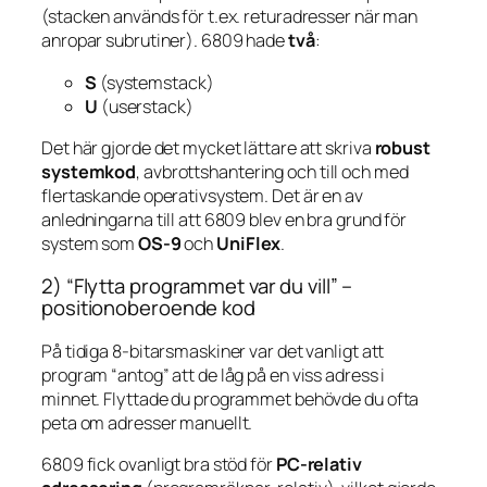
(stacken används för t.ex. returadresser när man
anropar subrutiner). 6809 hade
två
:
S
(systemstack)
U
(userstack)
Det här gjorde det mycket lättare att skriva
robust
systemkod
, avbrottshantering och till och med
flertaskande operativsystem. Det är en av
anledningarna till att 6809 blev en bra grund för
system som
OS-9
och
UniFlex
.
2) “Flytta programmet var du vill” –
positionoberoende kod
På tidiga 8-bitarsmaskiner var det vanligt att
program “antog” att de låg på en viss adress i
minnet. Flyttade du programmet behövde du ofta
peta om adresser manuellt.
6809 fick ovanligt bra stöd för
PC-relativ