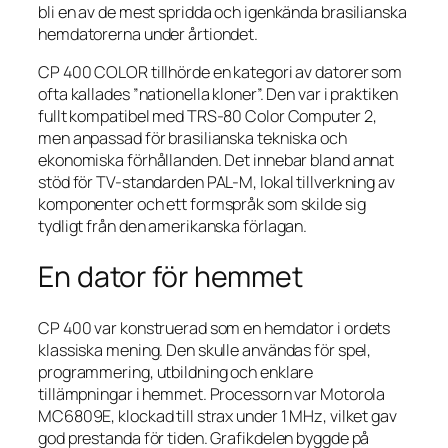
bli en av de mest spridda och igenkända brasilianska
hemdatorerna under årtiondet.
CP 400 COLOR tillhörde en kategori av datorer som
ofta kallades ”nationella kloner”. Den var i praktiken
fullt kompatibel med TRS-80 Color Computer 2,
men anpassad för brasilianska tekniska och
ekonomiska förhållanden. Det innebar bland annat
stöd för TV-standarden PAL-M, lokal tillverkning av
komponenter och ett formspråk som skilde sig
tydligt från den amerikanska förlagan.
En dator för hemmet
CP 400 var konstruerad som en hemdator i ordets
klassiska mening. Den skulle användas för spel,
programmering, utbildning och enklare
tillämpningar i hemmet. Processorn var Motorola
MC6809E, klockad till strax under 1 MHz, vilket gav
god prestanda för tiden. Grafikdelen byggde på