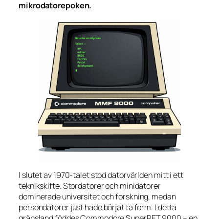
mikrodatorepoken.
I slutet av 1970-talet stod datorvärlden mitt i ett
teknikskifte. Stordatorer och minidatorer
dominerade universitet och forskning, medan
persondatorer just hade börjat ta form. I detta
gränsland föddes Commodore SuperPET 9000 – en