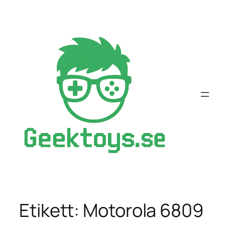
Hoppa
till
innehåll
Etikett:
Motorola 6809