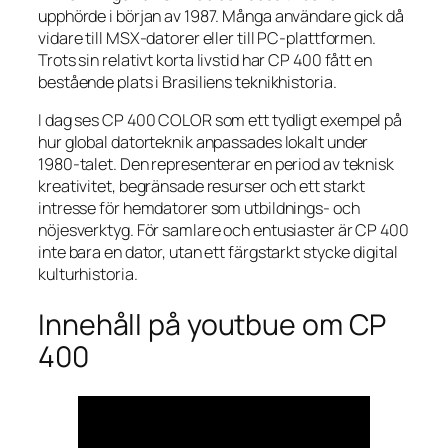
upphörde i början av 1987. Många användare gick då
vidare till MSX-datorer eller till PC-plattformen.
Trots sin relativt korta livstid har CP 400 fått en
bestående plats i Brasiliens teknikhistoria.
I dag ses CP 400 COLOR som ett tydligt exempel på
hur global datorteknik anpassades lokalt under
1980-talet. Den representerar en period av teknisk
kreativitet, begränsade resurser och ett starkt
intresse för hemdatorer som utbildnings- och
nöjesverktyg. För samlare och entusiaster är CP 400
inte bara en dator, utan ett färgstarkt stycke digital
kulturhistoria.
Innehåll på youtbue om CP
400