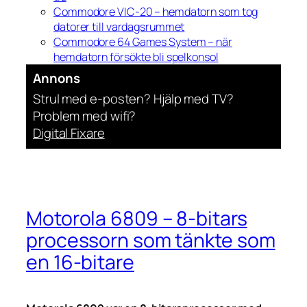
Commodore VIC-20 – hemdatorn som tog
datorer till vardagsrummet
Commodore 64 Games System – när
hemdatorn försökte bli spelkonsol
Annons
Strul med e-posten? Hjälp med TV?
Problem med wifi?
Digital Fixare
Motorola 6809 – 8-bitars
processorn som tänkte som
en 16-bitare