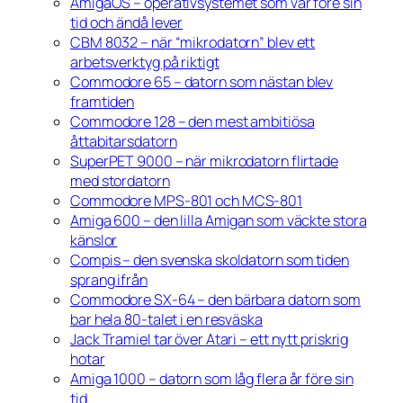
AmigaOS – operativsystemet som var före sin
tid och ändå lever
CBM 8032 – när “mikrodatorn” blev ett
arbetsverktyg på riktigt
Commodore 65 – datorn som nästan blev
framtiden
Commodore 128 – den mest ambitiösa
åttabitarsdatorn
SuperPET 9000 – när mikrodatorn flirtade
med stordatorn
Commodore MPS-801 och MCS-801
Amiga 600 – den lilla Amigan som väckte stora
känslor
Compis – den svenska skoldatorn som tiden
sprang ifrån
Commodore SX-64 – den bärbara datorn som
bar hela 80-talet i en resväska
Jack Tramiel tar över Atari – ett nytt priskrig
hotar
Amiga 1000 – datorn som låg flera år före sin
tid