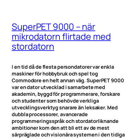
SuperPET 9000 – när
mikrodatorn flirtade med
stordatorn
I en tid då de flesta persondatorer var enkla
maskiner för hobbybruk och spel tog
Commodore en helt annan väg. SuperPET 9000
var en dator utvecklad i samarbete med
akademin, byggd för programmerare, forskare
och studenter som behövde verkliga
utvecklingsverktyg snarare än leksaker. Med
dubbla processorer, avancerade
programmeringsspråk och stordatorliknande
ambitioner kom den att bli ett av de mest
särpräglade och visionära systemen i den tidiga