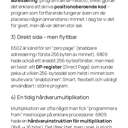
adressering
(programräknar-relativ), vilket gjorde
det enklare att skriva
positionoberoende kod
–
program som fortfarande fungerar även om de
placeras någon annanstans i minnet. I dag tar vi det
för givet, men då var det en stor sak.
3) Direkt sida – men flyttbar
6502 är känd för sin “zero page” (snabbare
adressering i första 256 byten av minnet). 6809
hade också ett snabbt 256-bytesfönster, men med
en twist: ett
DP-register
(Direct Page) som kunde
peka ut
vilken
256-bytesdel som helst i minnet som
skulle vara “snabbzonen”. Smart, flexibelt och väldigt
användbart i större program.
4) En tidig hårdvarumultiplikation
Multiplikation var ofta något man fick “programmera
fram” med loopar på enklare processorer. 6809
hade en
hårdvaruinstruktion för multiplikation
(8×8 → 16 bitar). Det låter litet, men i spel, ljud och