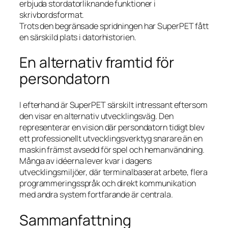
erbjuda stordatorliknande funktioner i
skrivbordsformat.
Trots den begränsade spridningen har SuperPET fått
en särskild plats i datorhistorien.
En alternativ framtid för
persondatorn
I efterhand är SuperPET särskilt intressant eftersom
den visar en alternativ utvecklingsväg. Den
representerar en vision där persondatorn tidigt blev
ett professionellt utvecklingsverktyg snarare än en
maskin främst avsedd för spel och hemanvändning.
Många av idéerna lever kvar i dagens
utvecklingsmiljöer, där terminalbaserat arbete, flera
programmeringsspråk och direkt kommunikation
med andra system fortfarande är centrala.
Sammanfattning