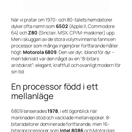
När vi pratar om 1970- och 80-talets hemdatorer
dyker ofta namn som
6502
(Apple II, Commodore
64) och
Z80
(Sinclair, MSX, CP/M-maskiner) upp.
Men i skuggan av de stora volymvinnarna fanns en
processor som många ingenjörer fortfarande håller
högt:
Motorola 6809
. Den var dyr, ibland för dyr –
men tekniskt var den något av en “8-bitars
aristokrat”: elegant, kraftfull och ovanligt modern för
sin tid.
En processor född i ett
mellanläge
6809 lanserades
1978
, i ett ögonblick när
marknaden stod och vacklade mellan epoker. 8-
bitarsdatorer dominerade fortfarande, men 16-
bitarsprocessorer som
Intel 8086
och Motorolas