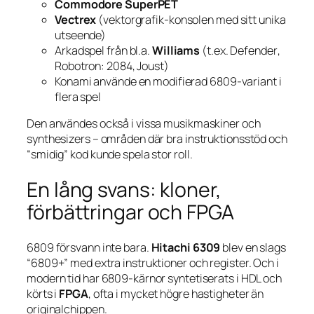
Commodore SuperPET
Vectrex
(vektorgrafik-konsolen med sitt unika
utseende)
Arkadspel från bl.a.
Williams
(t.ex.
Defender
,
Robotron: 2084
,
Joust
)
Konami använde en modifierad 6809-variant i
flera spel
Den användes också i vissa musikmaskiner och
synthesizers – områden där bra instruktionsstöd och
“smidig” kod kunde spela stor roll.
En lång svans: kloner,
förbättringar och FPGA
6809 försvann inte bara.
Hitachi 6309
blev en slags
“6809+” med extra instruktioner och register. Och i
modern tid har 6809-kärnor syntetiserats i HDL och
körts i
FPGA
, ofta i mycket högre hastigheter än
originalchippen.