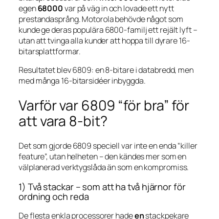
egen
68000
var på väg in och lovade ett nytt
prestandasprång. Motorola behövde något som
kunde ge deras populära 6800-familj ett rejält lyft –
utan att tvinga alla kunder att hoppa till dyrare 16-
bitarsplattformar.
Resultatet blev 6809: en 8-bitare i databredd, men
med många 16-bitarsidéer inbyggda.
Varför var 6809 “för bra” för
att vara 8-bit?
Det som gjorde 6809 speciell var inte en enda “killer
feature”, utan helheten – den kändes mer som en
välplanerad verktygslåda än som en kompromiss.
1) Två stackar – som att ha två hjärnor för
ordning och reda
De flesta enkla processorer hade
en
stackpekare