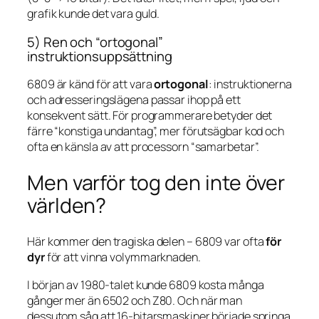
grafik kunde det vara guld.
5) Ren och “ortogonal”
instruktionsuppsättning
6809 är känd för att vara
ortogonal
: instruktionerna
och adresseringslägena passar ihop på ett
konsekvent sätt. För programmerare betyder det
färre “konstiga undantag”, mer förutsägbar kod och
ofta en känsla av att processorn “samarbetar”.
Men varför tog den inte över
världen?
Här kommer den tragiska delen – 6809 var ofta
för
dyr
för att vinna volymmarknaden.
I början av 1980-talet kunde 6809 kosta många
gånger mer än 6502 och Z80. Och när man
dessutom såg att 16-bitarsmaskiner började springa