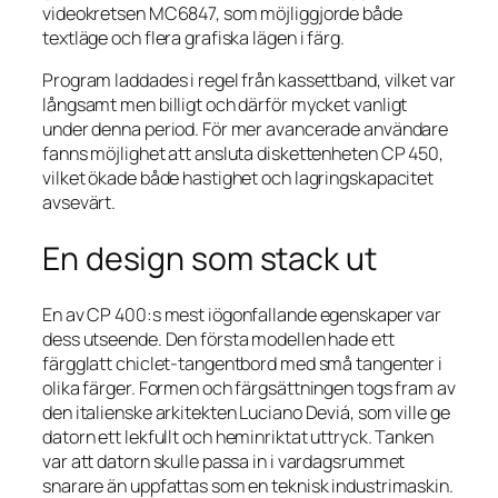
videokretsen MC6847, som möjliggjorde både
textläge och flera grafiska lägen i färg.
Program laddades i regel från kassettband, vilket var
långsamt men billigt och därför mycket vanligt
under denna period. För mer avancerade användare
fanns möjlighet att ansluta diskettenheten CP 450,
vilket ökade både hastighet och lagringskapacitet
avsevärt.
En design som stack ut
En av CP 400:s mest iögonfallande egenskaper var
dess utseende. Den första modellen hade ett
färgglatt chiclet-tangentbord med små tangenter i
olika färger. Formen och färgsättningen togs fram av
den italienske arkitekten Luciano Deviá, som ville ge
datorn ett lekfullt och heminriktat uttryck. Tanken
var att datorn skulle passa in i vardagsrummet
snarare än uppfattas som en teknisk industrimaskin.