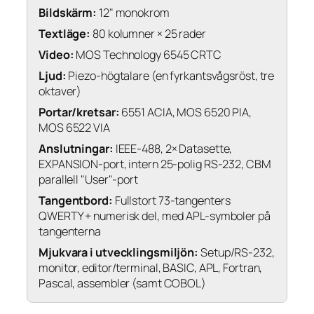
Bildskärm:
12" monokrom
Textläge:
80 kolumner × 25 rader
Video:
MOS Technology 6545 CRTC
Ljud:
Piezo-högtalare (en fyrkantsvågsröst, tre
oktaver)
Portar/kretsar:
6551 ACIA, MOS 6520 PIA,
MOS 6522 VIA
Anslutningar:
IEEE-488, 2× Datasette,
EXPANSION-port, intern 25-polig RS-232, CBM
parallell "User"-port
Tangentbord:
Fullstort 73-tangenters
QWERTY + numerisk del, med APL-symboler på
tangenterna
Mjukvara i utvecklingsmiljön:
Setup/RS-232,
monitor, editor/terminal, BASIC, APL, Fortran,
Pascal, assembler (samt COBOL)