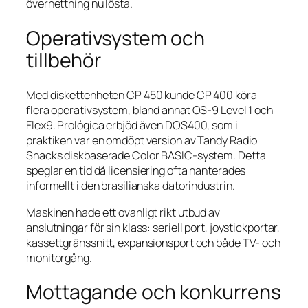
överhettning nu lösta.
Operativsystem och
tillbehör
Med diskettenheten CP 450 kunde CP 400 köra
flera operativsystem, bland annat OS-9 Level 1 och
Flex9. Prológica erbjöd även DOS400, som i
praktiken var en omdöpt version av Tandy Radio
Shacks diskbaserade Color BASIC-system. Detta
speglar en tid då licensiering ofta hanterades
informellt i den brasilianska datorindustrin.
Maskinen hade ett ovanligt rikt utbud av
anslutningar för sin klass: seriell port, joystickportar,
kassettgränssnitt, expansionsport och både TV- och
monitorgång.
Mottagande och konkurrens