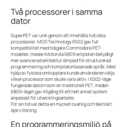
Två processorer i samma
dator
SuperPET var unik genom att innehålla två olika
processorer. MOS Technology 6502 gav full
kompatibilitet med tidigare Commodore PET-
modeller, medan Motorola 6809 erbjöd en betydligt
mer avancerad arkitektur lämpad för strukturerad
programmering och kompilatorbaserade språk. Med
hjälp av fysiska omkopplare kunde användaren välja
vilken processor som skulle vara aktiv. I 6502-läge
fungerade datorn som en traditionell PET, medan
6809-läget gav tillgång till ett helt annat system
anpassat för utvecklingsarbete.
För sin tid var detta en mycket ovanlig och tekniskt
djärv lösning.
En programmeringsmiljö på