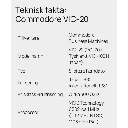
Teknisk fakta:
Commodore VIC-20
Commodore
Tillverkare
Business Machines
VIC-20 (VC-20 i
Modellnamn
Tyskland, VIC-1001 i
Japan)
Typ
8-bitars hemdator
Japan 1980,
Lansering
internationellt 1981
Prisklass vid lansering
Cirka 300 USD
MOS Technology
6502, ca 1 MHz
Processor
(1,02 MHz NTSC,
1,108 MHz PAL)