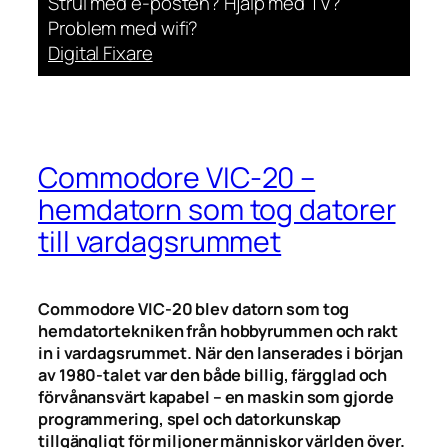
Strul med e-posten? Hjälp med TV?
Problem med wifi?
Digital Fixare
Commodore VIC-20 –
hemdatorn som tog datorer
till vardagsrummet
Commodore VIC-20 blev datorn som tog
hemdatortekniken från hobbyrummen och rakt
in i vardagsrummet. När den lanserades i början
av 1980-talet var den både billig, färgglad och
förvånansvärt kapabel – en maskin som gjorde
programmering, spel och datorkunskap
tillgängligt för miljoner människor världen över.