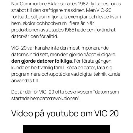
När Commodore 64 lanserades 1982 flyttades fokus
snabbt till den kraftigare maskinen. Men VIC-20
fortsatte säljas i miljontals exemplar och levde kvar i
hem, skolor och hobbyrum i flera år. När
produktionen avslutades 1985 hade den förändrat
datorvärlden för alltid.
VIC-20 var kanske inte den mest imponerande
datorn sin tid sett, men den gjorde något viktigare:
den gjorde datorer folkliga
. För första gången
kunde en helt vanlig familj köpa en dator, lära sig
programmera och upptäcka vad digital teknik kunde
användas till.
Det är därför VIC-20 ofta beskrivs som ”datorn som
startade hemdatorrevolutionen”.
Video på youtube om VIC 20