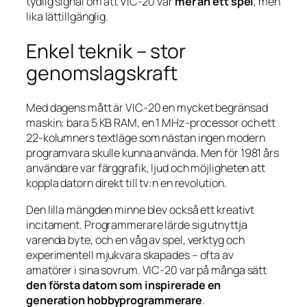
tydlig signal om att VIC-20 var
mer än ett spel
, men
lika lättillgänglig.
Enkel teknik – stor
genomslagskraft
Med dagens mått är VIC-20 en mycket begränsad
maskin: bara 5 KB RAM, en 1 MHz-processor och ett
22-kolumners textläge som nästan ingen modern
programvara skulle kunna använda. Men för 1981 års
användare var färggrafik, ljud och möjligheten att
koppla datorn direkt till tv:n en revolution.
Den lilla mängden minne blev också ett kreativt
incitament. Programmerare lärde sig utnyttja
varenda byte, och en våg av spel, verktyg och
experimentell mjukvara skapades – ofta av
amatörer i sina sovrum. VIC-20 var på många sätt
den första datorn som inspirerade en
generation hobbyprogrammerare
.