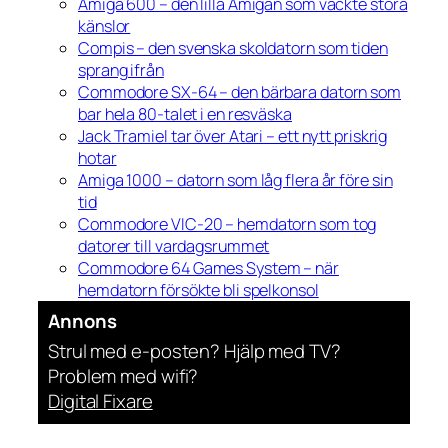
Amiga 600 – den lilla Amigan som väckte stora
känslor
Compis – den svenska skoldatorn som tiden
sprang ifrån
Commodore SX-64 – den bärbara datorn som
bar hela 80-talet i en resväska
Jack Tramiel tar över Atari – ett nytt priskrig
hotar
Amiga 1000 – datorn som låg flera år före sin
tid
Commodore VIC-20 – hemdatorn som tog
datorer till vardagsrummet
Commodore 64 Games System – när
hemdatorn försökte bli spelkonsol
Annons
Strul med e-posten? Hjälp med TV?
Problem med wifi?
Digital Fixare