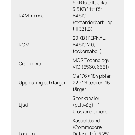
5 KB totalt, cirka
3,5 KB fritt för
RAM-minne
BASIC
(expanderbart upp
till 32 KB)
20 KB (KERNAL,
ROM
BASIC 2.0,
teckentabell)
MOS Technology
Grafikchip
VIC (6560/6561)
Ca 176 × 184 pixlar,
Upplösning och färger
22 × 23 tecken, 16
färger
3 tonkanaler
Ljud
(pulsvåg) + 1
bruskanal, mono
Kassettband
(Commodore
Lagring
Datasette), 5,25"-