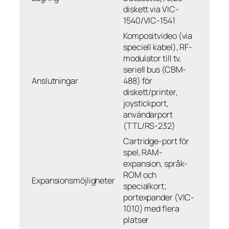
diskett via VIC-
1540/VIC-1541
Kompositvideo (via
speciell kabel), RF-
modulator till tv,
seriell bus (CBM-
Anslutningar
488) för
diskett/printer,
joystickport,
användarport
(TTL/RS-232)
Cartridge-port för
spel, RAM-
expansion, språk-
ROM och
Expansionsmöjligheter
specialkort;
portexpander (VIC-
1010) med flera
platser