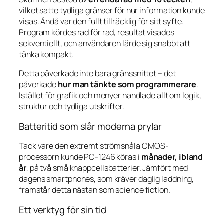
vilket satte tydliga gränser för hur information kunde
visas. Ändå var den fullt tillräcklig för sitt syfte.
Program kördes rad för rad, resultat visades
sekventiellt, och användaren lärde sig snabbt att
tänka kompakt.
Detta påverkade inte bara gränssnittet – det
påverkade
hur man tänkte som programmerare
.
Istället för grafik och menyer handlade allt om logik,
struktur och tydliga utskrifter.
Batteritid som slår moderna prylar
Tack vare den extremt strömsnåla CMOS-
processorn kunde PC-1246 köras i
månader, ibland
år
, på två små knappcellsbatterier. Jämfört med
dagens smartphones, som kräver daglig laddning,
framstår detta nästan som science fiction.
Ett verktyg för sin tid