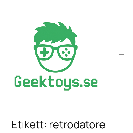
Hoppa
till
innehåll
Etikett:
retrodatore