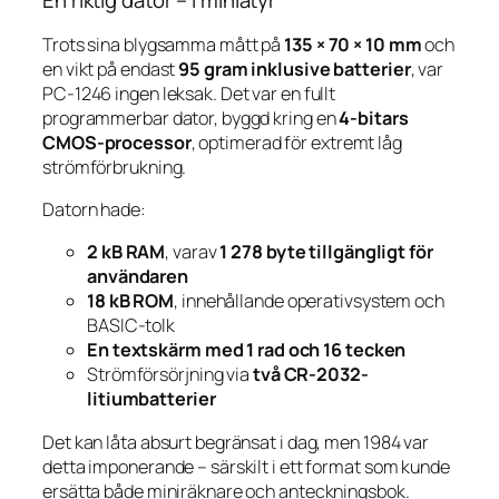
En riktig dator – i miniatyr
Trots sina blygsamma mått på
135 × 70 × 10 mm
och
en vikt på endast
95 gram inklusive batterier
, var
PC-1246 ingen leksak. Det var en fullt
programmerbar dator, byggd kring en
4-bitars
CMOS-processor
, optimerad för extremt låg
strömförbrukning.
Datorn hade:
2 kB RAM
, varav
1 278 byte tillgängligt för
användaren
18 kB ROM
, innehållande operativsystem och
BASIC-tolk
En textskärm med 1 rad och 16 tecken
Strömförsörjning via
två CR-2032-
litiumbatterier
Det kan låta absurt begränsat i dag, men 1984 var
detta imponerande – särskilt i ett format som kunde
ersätta både miniräknare och anteckningsbok.