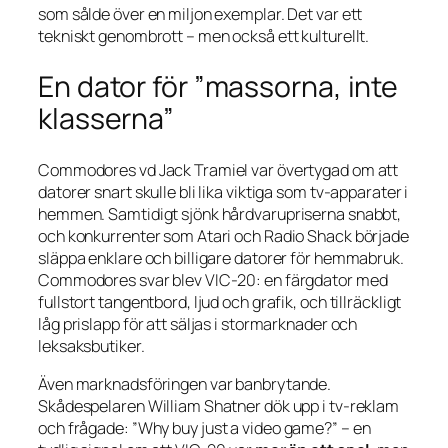
som sålde över en miljon exemplar. Det var ett
tekniskt genombrott – men också ett kulturellt.
En dator för ”massorna, inte
klasserna”
Commodores vd Jack Tramiel var övertygad om att
datorer snart skulle bli lika viktiga som tv-apparater i
hemmen. Samtidigt sjönk hårdvarupriserna snabbt,
och konkurrenter som Atari och Radio Shack började
släppa enklare och billigare datorer för hemmabruk.
Commodores svar blev VIC-20: en färgdator med
fullstort tangentbord, ljud och grafik, och tillräckligt
låg prislapp för att säljas i stormarknader och
leksaksbutiker.
Även marknadsföringen var banbrytande.
Skådespelaren William Shatner dök upp i tv-reklam
och frågade:
”Why buy just a video game?”
– en