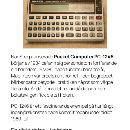
När Sharp lanserade
Pocket Computer PC-1246
i
början av 1984 befann sig persondatorn fortfarande i
sin barndom. IBM PC hade funnits i bara tre år,
Macintosh var precis runt hörnet – och begreppet
bärbar dator
betydde i praktiken något som vägde
flera kilo. Ändå fanns det redan då datorer som
bokstavligen fick plats i fickan.
PC-1246 är ett fascinerande exempel på hur långt
ingenjörskonsten hade kommit redan under tidigt
1980-tal.