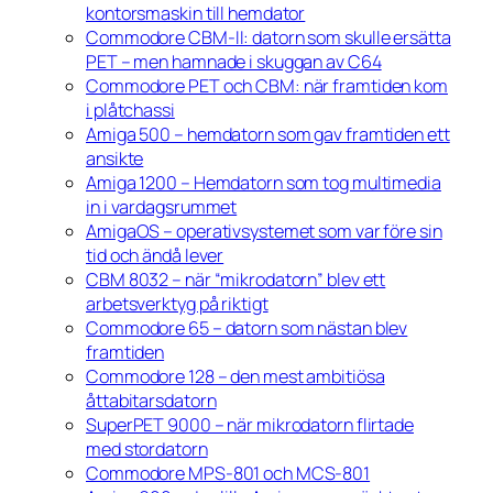
kontorsmaskin till hemdator
Commodore CBM-II: datorn som skulle ersätta
PET – men hamnade i skuggan av C64
Commodore PET och CBM: när framtiden kom
i plåtchassi
Amiga 500 – hemdatorn som gav framtiden ett
ansikte
Amiga 1200 – Hemdatorn som tog multimedia
in i vardagsrummet
AmigaOS – operativsystemet som var före sin
tid och ändå lever
CBM 8032 – när “mikrodatorn” blev ett
arbetsverktyg på riktigt
Commodore 65 – datorn som nästan blev
framtiden
Commodore 128 – den mest ambitiösa
åttabitarsdatorn
SuperPET 9000 – när mikrodatorn flirtade
med stordatorn
Commodore MPS-801 och MCS-801