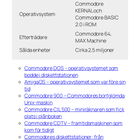
Commodore
KERNAL och
Operativsystem
Commodore BASIC
2.0 i ROM
Commodore 64,
Efterträdare
MAX Machine
Sålda enheter
Cirka 2,5 miljoner
Commodore DOS – operativsystemet som
bodde i diskettstationen
AmigaOS – operativsystemet som var före sin
tid
Commodore 900 – Commodores bortglömda
Unix-maskin
Commodore CIL 500 – miniräknaren som fick
plats i plånboken
Commodore CDTV – framtidsmaskinen som
kom för tidigt
Commodores diskettstationer: från