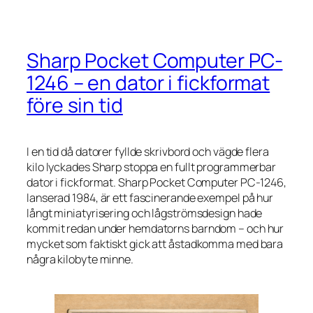
Sharp Pocket Computer PC-
1246 – en dator i fickformat
före sin tid
I en tid då datorer fyllde skrivbord och vägde flera
kilo lyckades Sharp stoppa en fullt programmerbar
dator i fickformat. Sharp Pocket Computer PC-1246,
lanserad 1984, är ett fascinerande exempel på hur
långt miniatyrisering och lågströmsdesign hade
kommit redan under hemdatorns barndom – och hur
mycket som faktiskt gick att åstadkomma med bara
några kilobyte minne.