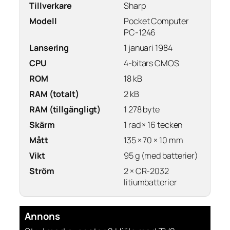
Tillverkare
Sharp
Modell
Pocket Computer
PC-1246
Lansering
1 januari 1984
CPU
4-bitars CMOS
ROM
18 kB
RAM (totalt)
2 kB
RAM (tillgängligt)
1 278 byte
Skärm
1 rad × 16 tecken
Mått
135 × 70 × 10 mm
Vikt
95 g (med batterier)
Ström
2 × CR-2032
litiumbatterier
Annons