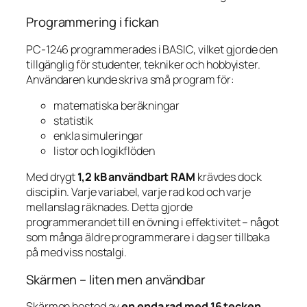
Programmering i fickan
PC-1246 programmerades i BASIC, vilket gjorde den
tillgänglig för studenter, tekniker och hobbyister.
Användaren kunde skriva små program för:
matematiska beräkningar
statistik
enkla simuleringar
listor och logikflöden
Med drygt
1,2 kB användbart RAM
krävdes dock
disciplin. Varje variabel, varje rad kod och varje
mellanslag räknades. Detta gjorde
programmerandet till en övning i effektivitet – något
som många äldre programmerare i dag ser tillbaka
på med viss nostalgi.
Skärmen – liten men användbar
Skärmen bestod av
en enda rad med 16 tecken
,