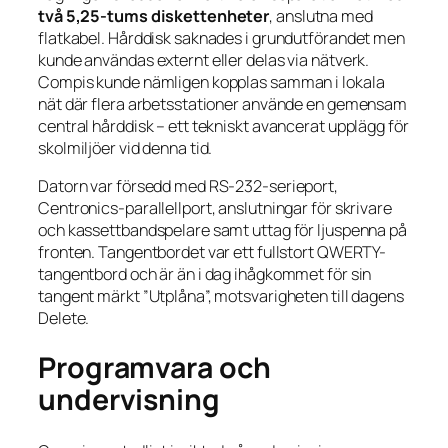
två 5,25-tums diskettenheter
, anslutna med
flatkabel. Hårddisk saknades i grundutförandet men
kunde användas externt eller delas via nätverk.
Compis kunde nämligen kopplas samman i lokala
nät där flera arbetsstationer använde en gemensam
central hårddisk – ett tekniskt avancerat upplägg för
skolmiljöer vid denna tid.
Datorn var försedd med RS-232-serieport,
Centronics-parallellport, anslutningar för skrivare
och kassettbandspelare samt uttag för ljuspenna på
fronten. Tangentbordet var ett fullstort QWERTY-
tangentbord och är än i dag ihågkommet för sin
tangent märkt ”Utplåna”, motsvarigheten till dagens
Delete
.
Programvara och
undervisning