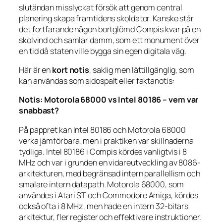
slutändan misslyckat försök att genom central
planering skapa framtidens skoldator. Kanske står
det fortfarande någon bortglömd Compis kvar på en
skolvind och samlar damm, som ett monument över
en tid då staten ville bygga sin egen digitala väg.
Här är en
kort notis
, saklig men lättillgänglig, som
kan användas som sidospalt eller faktanotis:
Notis: Motorola 68000 vs Intel 80186 – vem var
snabbast?
På pappret kan Intel 80186 och Motorola 68000
verka jämförbara, men i praktiken var skillnaderna
tydliga. Intel 80186 i Compis kördes vanligtvis i 8
MHz och var i grunden en vidareutveckling av 8086-
arkitekturen, med begränsad intern parallellism och
smalare intern datapath. Motorola 68000, som
användes i Atari ST och Commodore Amiga, kördes
också ofta i 8 MHz, men hade en intern 32-bitars
arkitektur, fler register och effektivare instruktioner.