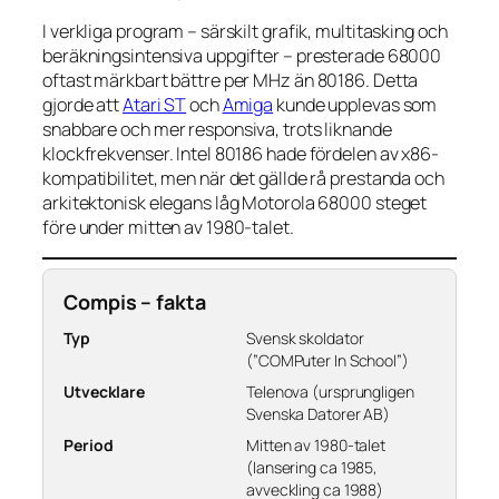
I verkliga program – särskilt grafik, multitasking och
beräkningsintensiva uppgifter – presterade 68000
oftast märkbart bättre per MHz än 80186. Detta
gjorde att
Atari ST
och
Amiga
kunde upplevas som
snabbare och mer responsiva, trots liknande
klockfrekvenser. Intel 80186 hade fördelen av x86-
kompatibilitet, men när det gällde rå prestanda och
arkitektonisk elegans låg Motorola 68000 steget
före under mitten av 1980-talet.
Compis – fakta
Typ
Svensk skoldator
(”COMPuter In School”)
Utvecklare
Telenova (ursprungligen
Svenska Datorer AB)
Period
Mitten av 1980-talet
(lansering ca 1985,
avveckling ca 1988)