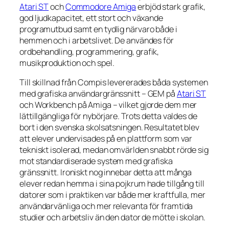
Atari ST
och
Commodore Amiga
erbjöd stark grafik,
god ljudkapacitet, ett stort och växande
programutbud samt en tydlig närvaro både i
hemmen och i arbetslivet. De användes för
ordbehandling, programmering, grafik,
musikproduktion och spel.
Till skillnad från Compis levererades båda systemen
med grafiska användargränssnitt – GEM på
Atari ST
och Workbench på Amiga – vilket gjorde dem mer
lättillgängliga för nybörjare. Trots detta valdes de
bort i den svenska skolsatsningen. Resultatet blev
att elever undervisades på en plattform som var
tekniskt isolerad, medan omvärlden snabbt rörde sig
mot standardiserade system med grafiska
gränssnitt. Ironiskt nog innebar detta att många
elever redan hemma i sina pojkrum hade tillgång till
datorer som i praktiken var både mer kraftfulla, mer
användarvänliga och mer relevanta för framtida
studier och arbetsliv än den dator de mötte i skolan.