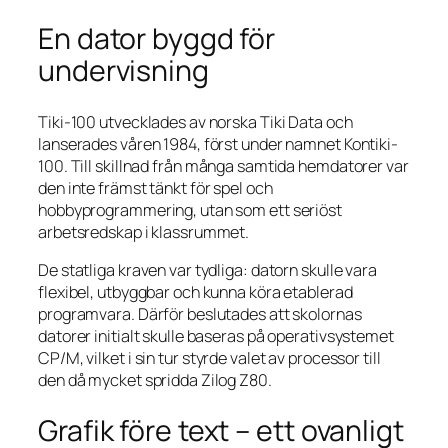
En dator byggd för
undervisning
Tiki-100 utvecklades av norska Tiki Data och
lanserades våren 1984, först under namnet Kontiki-
100. Till skillnad från många samtida hemdatorer var
den inte främst tänkt för spel och
hobbyprogrammering, utan som ett seriöst
arbetsredskap i klassrummet.
De statliga kraven var tydliga: datorn skulle vara
flexibel, utbyggbar och kunna köra etablerad
programvara. Därför beslutades att skolornas
datorer initialt skulle baseras på operativsystemet
CP/M, vilket i sin tur styrde valet av processor till
den då mycket spridda Zilog Z80.
Grafik före text – ett ovanligt