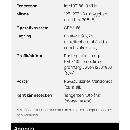
Processor
Intel 80186, 8 MHz
Minne
128–256 kB (utbyggbart
upp till ca 768 kB)
Operativsystem
CP/M-86
Lagring
En eller två 5,25"
diskettenheter (hårddisk
som tillval/externt)
Grafik/skärm
Rastergrafik; vanligt
640×400 (monokrom
grön/färg), även 1280×800
(sv/v)
Portar
RS-232 (serie), Centronics
(parallell)
Känt kännetecken
Tangenten "Utplåna"
(motsv. Delete)
Not:
Specifikationer varierade mellan olika Compis-modeller
och versioner.
Annons