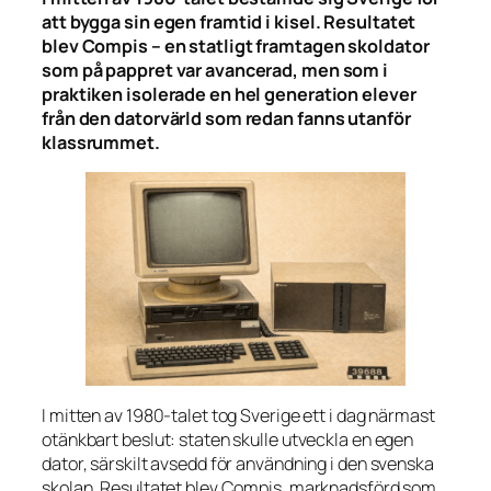
att bygga sin egen framtid i kisel. Resultatet
blev Compis – en statligt framtagen skoldator
som på pappret var avancerad, men som i
praktiken isolerade en hel generation elever
från den datorvärld som redan fanns utanför
klassrummet.
I mitten av 1980-talet tog Sverige ett i dag närmast
otänkbart beslut: staten skulle utveckla en egen
dator, särskilt avsedd för användning i den svenska
skolan. Resultatet blev Compis, marknadsförd som