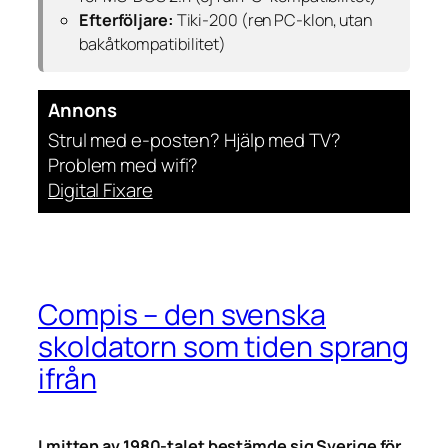
Efterföljare:
Tiki-200 (ren PC-klon, utan
bakåtkompatibilitet)
Annons
Strul med e-posten? Hjälp med TV?
Problem med wifi?
Digital Fixare
Compis – den svenska
skoldatorn som tiden sprang
ifrån
I mitten av 1980-talet bestämde sig Sverige för