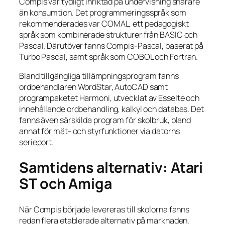
Compis var tydligt inriktad på undervisning snarare
än konsumtion. Det programmeringsspråk som
rekommenderades var COMAL, ett pedagogiskt
språk som kombinerade strukturer från BASIC och
Pascal. Därutöver fanns Compis-Pascal, baserat på
Turbo Pascal, samt språk som COBOL och Fortran.
Bland tillgängliga tillämpningsprogram fanns
ordbehandlaren WordStar, AutoCAD samt
programpaketet Harmoni, utvecklat av Esselte och
innehållande ordbehandling, kalkyl och databas. Det
fanns även särskilda program för skolbruk, bland
annat för mät- och styrfunktioner via datorns
serieport.
Samtidens alternativ: Atari
ST och Amiga
När Compis började levereras till skolorna fanns
redan flera etablerade alternativ på marknaden.