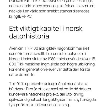
Det som varit Tiki-100:s styrka – speciallösningar,
egen arkitektur och pedagogiskt fokus – blev nu en
nackdel i en värld som snabbt standardiserades
kring IBM-PC.
Ett viktigt kapitel i norsk
datorhistoria
Även om Tiki-100 aldrig blev någon kommersiell
succé internationellt, fick den stor betydelse i
Norge. Under slutet av 1980-talet användes över 15
000 Tiki-maskiner inom skola och högre utbildning.
För en hel generation elever var detta den första
dator de mötte.
Tiki-100 representerar idag något mer än bara
hårdvara. Den är ett exempel på en tid då datorer
kunde vara nationella projekt, där utbildning,
självständighet och långsiktig samhällsnytta vägde
tyngre än ren marknadsanpassning.