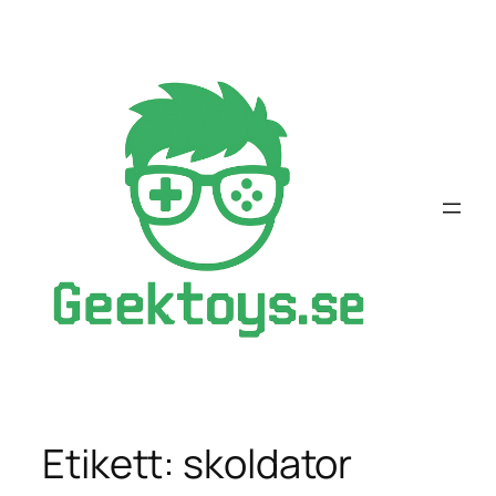
Hoppa
till
innehåll
Etikett:
skoldator