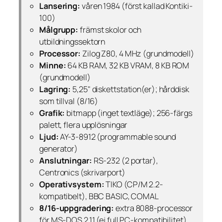
Lansering:
våren 1984 (först kallad
Kontiki-
100
)
Målgrupp:
främst skolor och
utbildningssektorn
Processor:
Zilog Z80, 4 MHz (grundmodell)
Minne:
64 KB RAM, 32 KB VRAM, 8 KB ROM
(grundmodell)
Lagring:
5,25" diskettstation(er); hårddisk
som tillval (8/16)
Grafik:
bitmapp (inget textläge); 256-färgs
palett, flera upplösningar
Ljud:
AY-3-8912 (programmable sound
generator)
Anslutningar:
RS-232 (2 portar),
Centronics (skrivarport)
Operativsystem:
TIKO (CP/M 2.2-
kompatibelt), BBC BASIC, COMAL
8/16-uppgradering:
extra 8088-processor
för MS-DOS 2.11 (ej full PC-kompatibilitet)