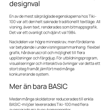
designval
En av de mest särpräglade egenskaperna hos Tiki-
100 var att den helt saknade traditionellt textläge. All
visning, även text, renderades som bitmappsgrafik.
Det var ett ovanligt och djärvt val 1984.
Nackdelen var högre minneskrav, men fördelarna
var betydande i undervisningssammanhang: flexibel
grafik, hårdvaruscroll och möjlighet till flera
upplösningar och färgdjup. För utbildningsprogram,
visualiseringar och interaktiva övningar var detta ett
stort steg framåt jämfört med många
konkurrerande system.
Mer än bara BASIC
Medan många skoldatorer reducerades till enkla
BASIC-miljöer levererades Tiki-100 med flera
avancerade mjukvarukomponenter.