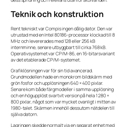
Teknik och konstruktion
Rent tekniskt var Compis ingen dålig dator. Den var
utrustad med en Intel 80186-processor klockad till 8
MHz och levererades med 128 eller 256 kB
internminne, senare utbyggbart till cirka 768 kB.
Operativsystemet var CP/M-86, en 16-bitarsvariant
av det etablerade CP/M-systemet.
Grafiklösningen var för sin tid avancerad.
Grundmodellen hade en monokrom bildskärm med
grön fosfor och upplösningen 640 × 400 pixlar.
Senare kom både färgmodeller i samma upplösning
och en högupplöst svartvit version på hela 1 280 ×
800 pixlar, något som var mycket ovanligt i mitten av
1980-talet. Skärmen innehöll dessutom nätdelen till
själva datorn.
Lagringen skedde normalt via en separat enhet med