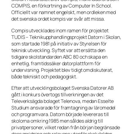
COMPIS, en förkortning av
Computer In School
.
Officiellt var namnet engelskt, men ordleken med
det svenska ordet
kompis
var svår att missa.
Compis utvecklades inom ramen för projektet
TUDIS – Teknikupphandlingsprojekt Datorn i Skolan,
som startade 1981 på initiativ av Styrelsen för
teknisk utveckling. Syftet var att ersätta den
tidigare skolstandarden ABC 80 och skapa en
enhetlig, framtidssäker datorplattform för
undervisning. Projektet blev tidigt omdiskuterat,
både tekniskt och pedagogiskt.
Efter att utvecklingsbolaget Svenska Datorer AB
gått i konkurs övertogs tillverkningen av det
Televerksägda bolaget Telenova, medan Esselte
Studium ansvarade för framtagning av läromedel
och programvara. Datorn började levereras till
skolorna omkring 1985 men såldes aldrig till
privatpersoner, vilket redan från början begränsade
dess spridning och relevans utanför skolvärlden.