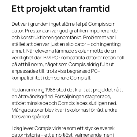
Ett projekt utan framtid
Det var i grunden inget större fel på Compis som
dator. Prestandan var god, grafiken imponerande
och konstruktionen genomtänkt. Problemet var i
stället att den var just en skoldator – och ingenting
annat. När eleverna lämnade skolan mötte de en
verklighet där IBM PC-kompatibla datorer redan höll
på att bli norm, något som Compis aldrig fullt ut
anpassades till, trots viss begränsad PC-
kompatibilitet i den senare Compis II.
Redan omkring 1988 stod det klart att projektet nått
en återvändsgränd. Försäljningen stagnerade,
stödet minskade och Compis lades slutligen ned.
Många datorer blev kvar i skolornas förråd, andra
försvann spårlöst.
I dag lever Compis vidare som ett stycke svensk
datorhistoria – ett ambitiöst, välmenande men i