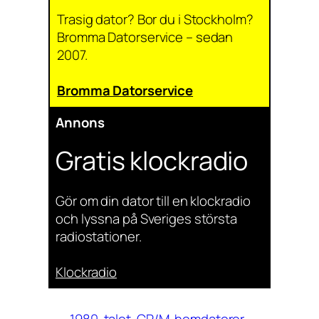
Trasig dator? Bor du i Stockholm?
Bromma Datorservice – sedan
2007.
Bromma Datorservice
Annons
Gratis klockradio
Gör om din dator till en klockradio
och lyssna på Sveriges största
radiostationer.
Klockradio