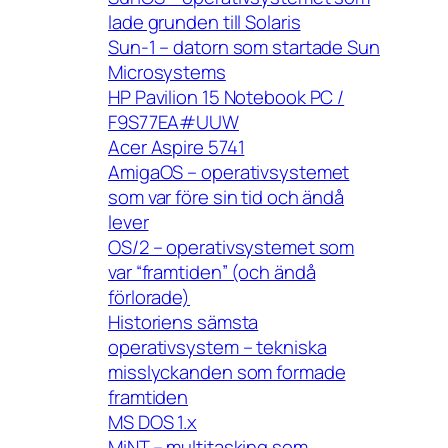
lade grunden till Solaris
Sun-1 – datorn som startade Sun
Microsystems
HP Pavilion 15 Notebook PC /
F9S77EA#UUW
Acer Aspire 5741
AmigaOS – operativsystemet
som var före sin tid och ändå
lever
OS/2 – operativsystemet som
var “framtiden” (och ändå
förlorade)
Historiens sämsta
operativsystem – tekniska
misslyckanden som formade
framtiden
MS DOS 1.x
MiNT – multitasking som