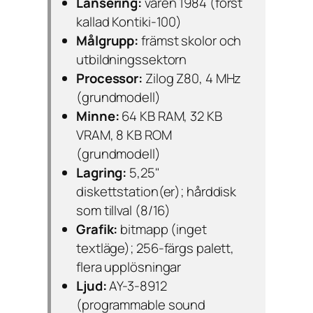
Lansering:
våren 1984 (först
kallad
Kontiki-100
)
Målgrupp:
främst skolor och
utbildningssektorn
Processor:
Zilog Z80, 4 MHz
(grundmodell)
Minne:
64 KB RAM, 32 KB
VRAM, 8 KB ROM
(grundmodell)
Lagring:
5,25"
diskettstation(er); hårddisk
som tillval (8/16)
Grafik:
bitmapp (inget
textläge); 256-färgs palett,
flera upplösningar
Ljud:
AY-3-8912
(programmable sound