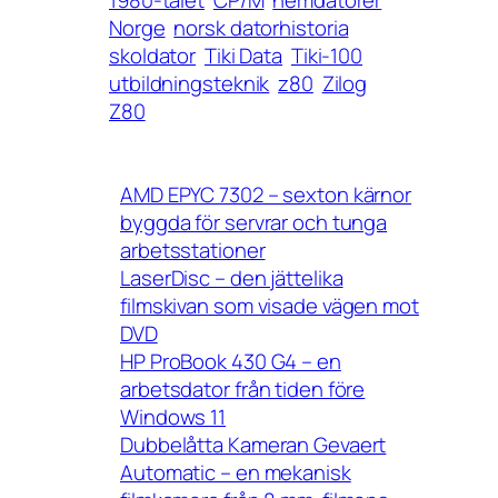
1980-talet
CP/M
hemdatorer
Norge
norsk datorhistoria
skoldator
Tiki Data
Tiki-100
utbildningsteknik
z80
Zilog
Z80
AMD EPYC 7302 – sexton kärnor
byggda för servrar och tunga
arbetsstationer
LaserDisc – den jättelika
filmskivan som visade vägen mot
DVD
HP ProBook 430 G4 – en
arbetsdator från tiden före
Windows 11
Dubbelåtta Kameran Gevaert
Automatic – en mekanisk