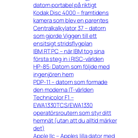
datorn portabel på riktigt
Kodak Disc 4000 – framtidens
kamera som blev en parentes
Centralkalkylator 37 – datorn
som gjorde Viggen till ett
ensitsigt stridsflygplan
IBM RT PC – när IBM tog sina
första steg in i RISC-världen
HP-85: Datorn som följde med
ingenjören hem
PDP-11 – datorn som formade
den moderna IT-världen
Technicolor F1 –
EWA1330TCS/EWA1330
operatörsroutern som styr ditt
hemnät (utan att du alltid märker
det)
Apple IIc – Apples lilla dator med