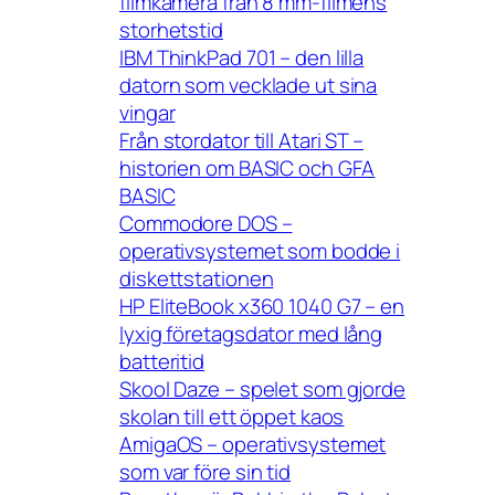
filmkamera från 8 mm-filmens
storhetstid
IBM ThinkPad 701 – den lilla
datorn som vecklade ut sina
vingar
Från stordator till Atari ST –
historien om BASIC och GFA
BASIC
Commodore DOS –
operativsystemet som bodde i
diskettstationen
HP EliteBook x360 1040 G7 – en
lyxig företagsdator med lång
batteritid
Skool Daze – spelet som gjorde
skolan till ett öppet kaos
AmigaOS – operativsystemet
som var före sin tid