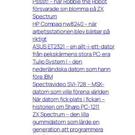
Pssst! – när Robbie the Robot
försvarade sin blomma på ZX
Spectrum
HP Compaq nw8240 – när
arbetsstationen blev bärbar på
riktigt
ASUS ET2321 – en allt-i-ett-dator
från pekskärmens stora PC-era
Tulip System I – den
nederländska datorn som hann
före IBM
Spectravideo SVI-728 – MSX-
datorn som ville förena världen
När datorn fick plats i fickan –
historien om Sharp PC-1211
ZX Spectrum – den lilla
gummidatorn som lärde en
generation att programmera