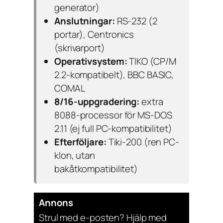
generator)
Anslutningar:
RS-232 (2
portar), Centronics
(skrivarport)
Operativsystem:
TIKO (CP/M
2.2-kompatibelt), BBC BASIC,
COMAL
8/16-uppgradering:
extra
8088-processor för MS-DOS
2.11 (ej full PC-kompatibilitet)
Efterföljare:
Tiki-200 (ren PC-
klon, utan
bakåtkompatibilitet)
Annons
Strul med e-posten? Hjälp med