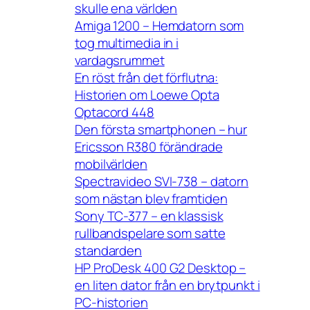
skulle ena världen
Amiga 1200 – Hemdatorn som
tog multimedia in i
vardagsrummet
En röst från det förflutna:
Historien om Loewe Opta
Optacord 448
Den första smartphonen – hur
Ericsson R380 förändrade
mobilvärlden
Spectravideo SVI-738 – datorn
som nästan blev framtiden
Sony TC-377 – en klassisk
rullbandspelare som satte
standarden
HP ProDesk 400 G2 Desktop –
en liten dator från en brytpunkt i
PC-historien