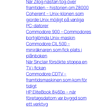
När Zilog nästan tog över
framtiden – historien om Z8000
Coherent – Unix-klonen som
gjorde Unix möjligt på vanliga
PC-datorer
Commodore 900 – Commodores
bortglömda Unix-maskin
Commodore CIL 500 –
miniräknaren som fick plats i
plånboken
När Sinclair försökte stoppa en
TV i fickan
Commodore CDTV –
framtidsmaskinen som kom för
tidigt
HP EliteBook 8460p – när
företagsdatorn var byggd som
ett verktyg