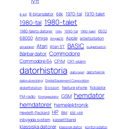
lyft
1970-tal
1970-talet
8-bitarsdator
68k
8-bit
1980-talet
1980-tal
1980-talets datorer
6502
1990-tal
1990-talet
1984
68000
Amiga
Apple
arbetsstation
AmigaOS
BASIC
Atari
Atari ST
arkadspel
budgettelefon
Commodore
Bärbar dator
Commodore 64
CP/M
CRT-skärm
datorhistoria
datorteknik
datorspel
datorutveckling
Digital Equipment Corporation
feature phone
fickdator
Ericsson
diskettstation
hemdator
GSM
FM-radio
företagsdator
hemdatorer
hemelektronik
HP
Hewlett-Packard
IBM
IEEE-488
inbyggda system
kassettband
klassiska datorer
klassisk dator
kontorsdator