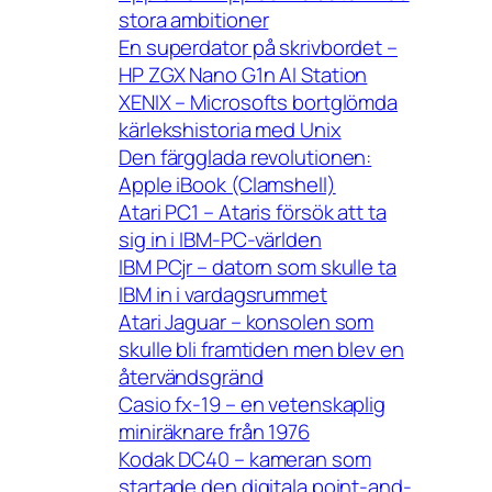
stora ambitioner
En superdator på skrivbordet –
HP ZGX Nano G1n AI Station
XENIX – Microsofts bortglömda
kärlekshistoria med Unix
Den färgglada revolutionen:
Apple iBook (Clamshell)
Atari PC1 – Ataris försök att ta
sig in i IBM-PC-världen
IBM PCjr – datorn som skulle ta
IBM in i vardagsrummet
Atari Jaguar – konsolen som
skulle bli framtiden men blev en
återvändsgränd
Casio fx-19 – en vetenskaplig
miniräknare från 1976
Kodak DC40 – kameran som
startade den digitala point-and-