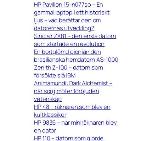
HP Pavilion 15-n077so – En
gammal laptop i ett historiskt
ljus – vad berättar den om
datorernas utveckling?
Sinclair ZX81 – den enkla datorn
som startade en revolution
En bortglömd pionjär: den
brasilianska hemdatorn AS-1000
Zenith Z-100 – datorn som
försökte slå IBM
Animamundi: Dark Alchemist –
när sorg möter förbjuden
vetenskap
HP 48 – räknaren som blev en
kultklassiker
HP 9836 – när miniräknaren blev
en dator
HP 110 – datorn som gjorde