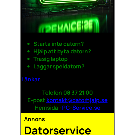
Starta inte datorn?
Hjälp att byta datorn?
Trasig laptop
Laggar speldatorn?
Länkar
Telefon
08 37 21 00
E-post
kontakt@datorhjalp.se
Hemsida :
PC-Service.se
Annons
Datorservice