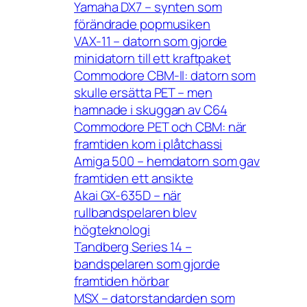
Yamaha DX7 – synten som
förändrade popmusiken
VAX-11 – datorn som gjorde
minidatorn till ett kraftpaket
Commodore CBM-II: datorn som
skulle ersätta PET – men
hamnade i skuggan av C64
Commodore PET och CBM: när
framtiden kom i plåtchassi
Amiga 500 – hemdatorn som gav
framtiden ett ansikte
Akai GX-635D – när
rullbandspelaren blev
högteknologi
Tandberg Series 14 –
bandspelaren som gjorde
framtiden hörbar
MSX – datorstandarden som