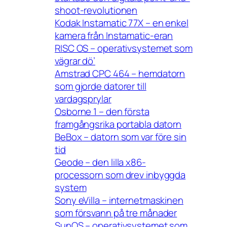
shoot-revolutionen
Kodak Instamatic 77X – en enkel
kamera från Instamatic-eran
RISC OS – operativsystemet som
vägrar dö’
Amstrad CPC 464 – hemdatorn
som gjorde datorer till
vardagsprylar
Osborne 1 – den första
framgångsrika portabla datorn
BeBox – datorn som var före sin
tid
Geode – den lilla x86-
processorn som drev inbyggda
system
Sony eVilla – internetmaskinen
som försvann på tre månader
SunOS – operativsystemet som