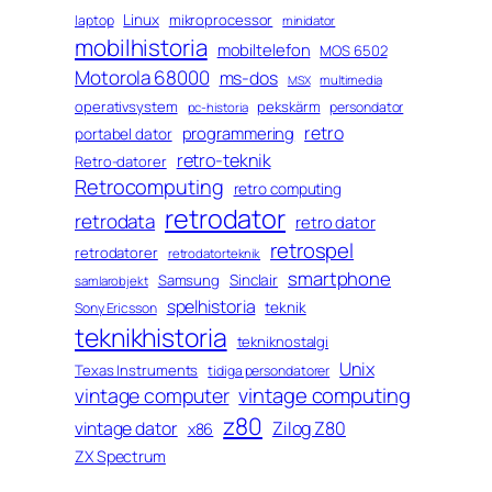
Linux
mikroprocessor
laptop
minidator
mobilhistoria
mobiltelefon
MOS 6502
Motorola 68000
ms-dos
multimedia
MSX
operativsystem
pekskärm
persondator
pc-historia
retro
programmering
portabel dator
retro-teknik
Retro-datorer
Retrocomputing
retro computing
retrodator
retrodata
retro dator
retrospel
retrodatorer
retrodatorteknik
smartphone
Sinclair
Samsung
samlarobjekt
spelhistoria
teknik
Sony Ericsson
teknikhistoria
tekniknostalgi
Unix
Texas Instruments
tidiga persondatorer
vintage computing
vintage computer
z80
vintage dator
Zilog Z80
x86
ZX Spectrum