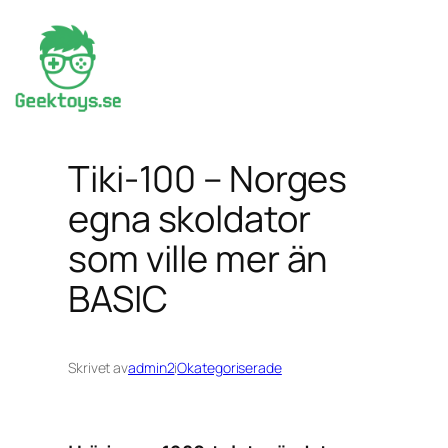
Hoppa
till
innehåll
Tiki-100 – Norges
egna skoldator
som ville mer än
BASIC
Skrivet av
admin2
i
Okategoriserade