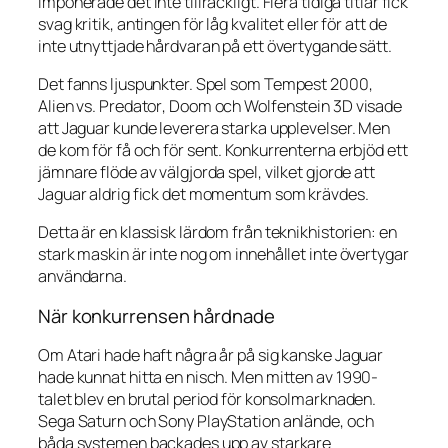
imponerade det inte tillräckligt. Flera tidiga titlar fick
svag kritik, antingen för låg kvalitet eller för att de
inte utnyttjade hårdvaran på ett övertygande sätt.
Det fanns ljuspunkter. Spel som
Tempest 2000
,
Alien vs. Predator
,
Doom
och
Wolfenstein 3D
visade
att Jaguar kunde leverera starka upplevelser. Men
de kom för få och för sent. Konkurrenterna erbjöd ett
jämnare flöde av välgjorda spel, vilket gjorde att
Jaguar aldrig fick det momentum som krävdes.
Detta är en klassisk lärdom från teknikhistorien: en
stark maskin är inte nog om innehållet inte övertygar
användarna.
När konkurrensen hårdnade
Om Atari hade haft några år på sig kanske Jaguar
hade kunnat hitta en nisch. Men mitten av 1990-
talet blev en brutal period för konsolmarknaden.
Sega Saturn och Sony PlayStation anlände, och
båda systemen backades upp av starkare