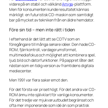
vidare på en stabil och välkänd
Amiga
-plattform.
Men för konsumenten kunde resultatet kännas
märkligt: en futuristisk CD-maskin som samtidigt
bar på mycket av tekniken från en äldre hemdator.
Före sin tid – men inte rätt i tiden
I efterhand är det lätt att se CDTV som en
föregångare till många senare idéer. Den hade CD-
ROM, fjärrkontroll, vardagsrumsformat,
multimediafokus och möjlighet att kombinera spel,
ljud, bild och datorfunktioner. På pappret låter det
nästan som en tidig version av framtidens digitala
mediecenter.
Men 1991 var flera saker emot den.
För det första var priset högt. För det andra var CD-
ROM ännu inte självklart för vanliga konsumenter.
För det tredje var mjukvaruutbudet begränsat och
ofta mer imponerande som idé än som praktisk