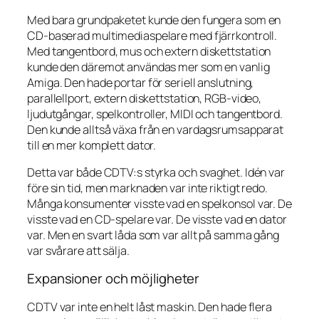
Med bara grundpaketet kunde den fungera som en
CD-baserad multimediaspelare med fjärrkontroll.
Med tangentbord, mus och extern diskettstation
kunde den däremot användas mer som en vanlig
Amiga. Den hade portar för seriell anslutning,
parallellport, extern diskettstation, RGB-video,
ljudutgångar, spelkontroller, MIDI och tangentbord.
Den kunde alltså växa från en vardagsrumsapparat
till en mer komplett dator.
Detta var både CDTV:s styrka och svaghet. Idén var
före sin tid, men marknaden var inte riktigt redo.
Många konsumenter visste vad en spelkonsol var. De
visste vad en CD-spelare var. De visste vad en dator
var. Men en svart låda som var allt på samma gång
var svårare att sälja.
Expansioner och möjligheter
CDTV var inte en helt låst maskin. Den hade flera