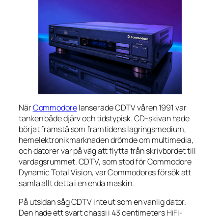
När
Commodore
lanserade CDTV våren 1991 var
tanken både djärv och tidstypisk. CD-skivan hade
börjat framstå som framtidens lagringsmedium,
hemelektronikmarknaden drömde om multimedia,
och datorer var på väg att flytta från skrivbordet till
vardagsrummet. CDTV, som stod för Commodore
Dynamic Total Vision, var Commodores försök att
samla allt detta i en enda maskin.
På utsidan såg CDTV inte ut som en vanlig dator.
Den hade ett svart chassi i 43 centimeters HiFi-