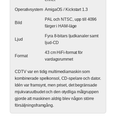
Operativsystem
AmigaOS / Kickstart 1.3
PAL och NTSC, upp till 4096
Bild
färger i HAM-läge
Fyra 8-bitars ljudkanaler samt
Ljud
ljud-CD
43 cm HiFi-format för
Format
vardagsrummet
CDTV var en tidig multimediamaskin som
kombinerade spelkonsol, CD-spelare och dator.
Idén var framsynt, men priset, det begränsade
mjukvaruutbudet och den otydliga målgruppen
gjorde att maskinen aldrig blev någon större
försäljningsframgång.