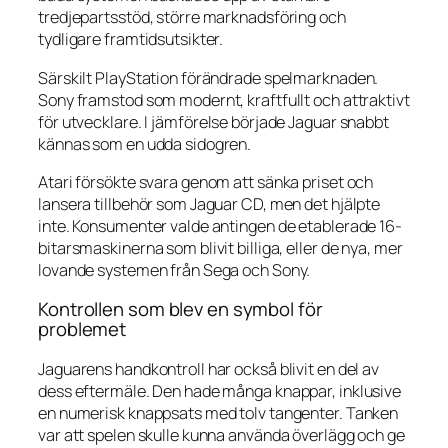
tredjepartsstöd, större marknadsföring och
tydligare framtidsutsikter.
Särskilt PlayStation förändrade spelmarknaden.
Sony framstod som modernt, kraftfullt och attraktivt
för utvecklare. I jämförelse började Jaguar snabbt
kännas som en udda sidogren.
Atari försökte svara genom att sänka priset och
lansera tillbehör som Jaguar CD, men det hjälpte
inte. Konsumenter valde antingen de etablerade 16-
bitarsmaskinerna som blivit billiga, eller de nya, mer
lovande systemen från Sega och Sony.
Kontrollen som blev en symbol för
problemet
Jaguarens handkontroll har också blivit en del av
dess eftermäle. Den hade många knappar, inklusive
en numerisk knappsats med tolv tangenter. Tanken
var att spelen skulle kunna använda överlägg och ge