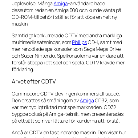
upplevelse. Många
Amiga
-användare hade
dessutom redan en Amiga 500 och kunde vänta på
CD-ROM-tillbehör i stället för att köpa en helt ny
maskin.
Samtidigt konkurrerade CDTV med andra märkliga
multimediasatsningar, som
Philips
CD-i, samt med
mer renodlade spelkonsoler som Sega Mega Drive
och Super Nintendo. Spelkonsolerna var enklare att
förstå: stoppa i ett spel och spela. CDTV krävde mer
förklaring.
Arvet efter CDTV
Commodore CDTV blev ingen kommersiell succé.
Den ersattes så småningom av
Amiga
CD32, som
var mer tydligt riktad mot spelmarknaden. CD32
byggde också på Amiga-teknik, men presenterades
på ett sätt som var lättare för kunderna att förstå.
Ändå är CDTV en fascinerande maskin. Den visar hur