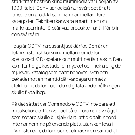
stark framtidstron kring multimedia var i början av
1990-talet. Den visar också hur svårt det är att
lansera en produkt som hamnar mellan flera
kategorier. Tekniken kan vara smart, men om
marknaden inte förstår vad produkten är till för blir
den svårsåld.
I dag är CDTV intressant just därför. Den är en
teknikhistorisk korsning mellan hemdator,
spelkonsol, CD-spelare och multimediamaskin. Den
kom för tidigt, kostade för mycket och fick aldrig den
mjukvarukatalog som hade behövts. Men den
pekade mot en framtid där vardagsrummets
elektronik, datorn och den digitala underhållningen
skulle flyta ihop.
På det sättet var Commodore CDTV inte bara ett
misslyckande. Den var också en försmak av något
som senare skulle bli självklart: att digitalt innehåll
inte hör hemma på en enda plats, utan kan leva i
TV:n, stereon, datorn och spelmaskinen samtidigt.