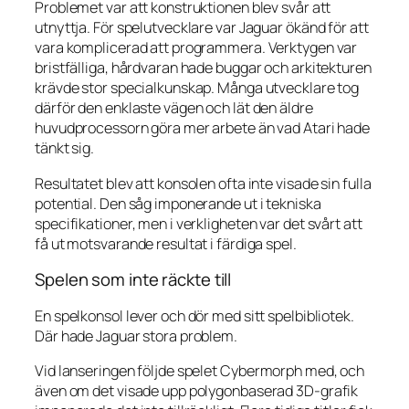
Problemet var att konstruktionen blev svår att
utnyttja. För spelutvecklare var Jaguar ökänd för att
vara komplicerad att programmera. Verktygen var
bristfälliga, hårdvaran hade buggar och arkitekturen
krävde stor specialkunskap. Många utvecklare tog
därför den enklaste vägen och lät den äldre
huvudprocessorn göra mer arbete än vad Atari hade
tänkt sig.
Resultatet blev att konsolen ofta inte visade sin fulla
potential. Den såg imponerande ut i tekniska
specifikationer, men i verkligheten var det svårt att
få ut motsvarande resultat i färdiga spel.
Spelen som inte räckte till
En spelkonsol lever och dör med sitt spelbibliotek.
Där hade Jaguar stora problem.
Vid lanseringen följde spelet
Cybermorph
med, och
även om det visade upp polygonbaserad 3D-grafik