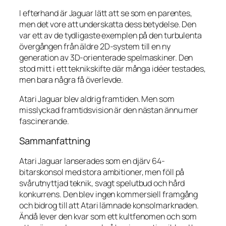
I efterhand är Jaguar lätt att se som en parentes,
men det vore att underskatta dess betydelse. Den
var ett av de tydligaste exemplen på den turbulenta
övergången från äldre 2D-system till en ny
generation av 3D-orienterade spelmaskiner. Den
stod mitt i ett teknikskifte där många idéer testades,
men bara några få överlevde.
Atari Jaguar blev aldrig framtiden. Men som
misslyckad framtidsvision är den nästan ännu mer
fascinerande.
Sammanfattning
Atari Jaguar lanserades som en djärv 64-
bitarskonsol med stora ambitioner, men föll på
svårutnyttjad teknik, svagt spelutbud och hård
konkurrens. Den blev ingen kommersiell framgång
och bidrog till att Atari lämnade konsolmarknaden.
Ändå lever den kvar som ett kultfenomen och som