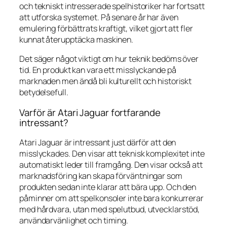
och tekniskt intresserade spelhistoriker har fortsatt
att utforska systemet. På senare år har även
emulering förbättrats kraftigt, vilket gjort att fler
kunnat återupptäcka maskinen.
Det säger något viktigt om hur teknik bedöms över
tid. En produkt kan vara ett misslyckande på
marknaden men ändå bli kulturellt och historiskt
betydelsefull.
Varför är Atari Jaguar fortfarande
intressant?
Atari Jaguar är intressant just därför att den
misslyckades. Den visar att teknisk komplexitet inte
automatiskt leder till framgång. Den visar också att
marknadsföring kan skapa förväntningar som
produkten sedan inte klarar att bära upp. Och den
påminner om att spelkonsoler inte bara konkurrerar
med hårdvara, utan med spelutbud, utvecklarstöd,
användarvänlighet och timing.