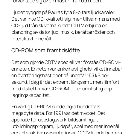
förväntade sig av en maskin från den tiden.
Ljudet byggde på Paulas fyra 8-bitars ljudkanaler.
Det var inte CD-kvalitet i sig, men tillsammans med
CD-ljud från skivorna kunde CDTV erbjuda en
blandning av datorljud, musik, berättarröster och
interaktivt innehåll.
CD-ROM som framtidslöfte
Det som gjorde CDTV speciell var förstås CD-ROM-
enheten. Enheten var enkelhastighets, vilket innebar
en överföringshastighet på ungefär 153 kB per
sekund. I dag är det extremt långsamt, men jämfört
med disketter var CD-ROM ett enormt steg upp i
lagringskapacitet.
En vanlig CD-ROM kunde lagra hundratals
megabyte data. För 1991 var det mycket. Det
öppnade för uppslagsverk, bildsamlingar,
utbildningsprogram, ljudspår, spel med mer innehåll
och interaktiva presentationer. CDTV kunde hantera