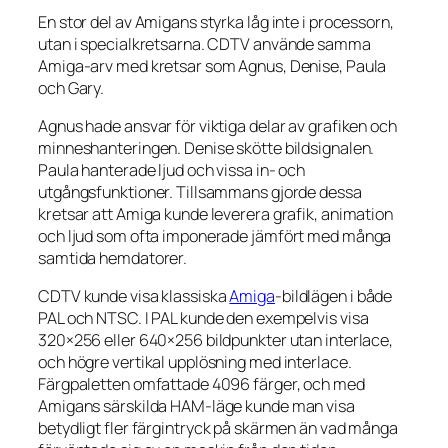
En stor del av Amigans styrka låg inte i processorn,
utan i specialkretsarna. CDTV använde samma
Amiga-arv med kretsar som Agnus, Denise, Paula
och Gary.
Agnus hade ansvar för viktiga delar av grafiken och
minneshanteringen. Denise skötte bildsignalen.
Paula hanterade ljud och vissa in- och
utgångsfunktioner. Tillsammans gjorde dessa
kretsar att Amiga kunde leverera grafik, animation
och ljud som ofta imponerade jämfört med många
samtida hemdatorer.
CDTV kunde visa klassiska
Amiga
-bildlägen i både
PAL och NTSC. I PAL kunde den exempelvis visa
320×256 eller 640×256 bildpunkter utan interlace,
och högre vertikal upplösning med interlace.
Färgpaletten omfattade 4096 färger, och med
Amigans särskilda HAM-läge kunde man visa
betydligt fler färgintryck på skärmen än vad många