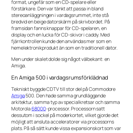
format, ungefär som en CD-spelare eller
förstärkare. Den var tänkt att passa in bland
stereoanläggningen i vardagsrummet, inte stå
bredvid en beige datorskärm på skrivbordet. På
framsidan fanns knappar för CD-spelaren, en
display och en lucka för CD-skivor i caddy. Med
fjärrkontrollen kunde den användas mer som en
hemelektronikprodukt än som en traditionell dator.
Men under skalet dolde sig något välbekant: en
Amiga.
En Amiga 500 i vardagsrumsförklädnad
Tekniskt byggde CDTV till stor del på Commodore
Amiga
500. Den hade samma grundläggande
arkitektur, samma typ av specialkretsar och samma
Motorola
68000
-processor. Processorn satt
dessutom i sockel på moderkortet, vilket gjorde det
möjligt att ansluta acceleratorer via processorns
plats. På så sätt kunde vissa expansionskort som var