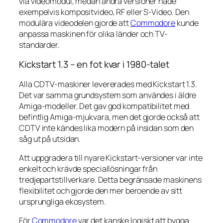
via videomodul, medan andra versioner hade
exempelvis kompositvideo, RF eller S-Video. Den
modulära videodelen gjorde att
Commodore
kunde
anpassa maskinen för olika länder och TV-
standarder.
Kickstart 1.3 – en fot kvar i 1980-talet
Alla CDTV-maskiner levererades med Kickstart 1.3.
Det var samma grundsystem som användes i äldre
Amiga-modeller. Det gav god kompatibilitet med
befintlig Amiga-mjukvara, men det gjorde också att
CDTV inte kändes lika modern på insidan som den
såg ut på utsidan.
Att uppgradera till nyare Kickstart-versioner var inte
enkelt och krävde speciallösningar från
tredjepartstillverkare. Detta begränsade maskinens
flexibilitet och gjorde den mer beroende av sitt
ursprungliga ekosystem.
För
Commodore
var det kanske logiskt att bygga