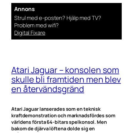
Annons
Strul med e-posten? Hjälp med TV?
Problem med wifi?
Digital Fixare
Atari Jaguar – konsolen som
skulle bli framtiden men blev
en återvändsgränd
Atari Jaguar lanserades som en teknisk
kraftdemonstration och marknadsfördes som
världens första 64-bitars spelkonsol. Men
bakom de djärva löftena dolde sig en