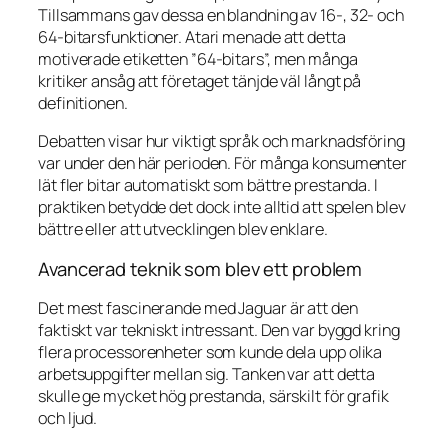
Tillsammans gav dessa en blandning av 16-, 32- och
64-bitarsfunktioner. Atari menade att detta
motiverade etiketten ”64-bitars”, men många
kritiker ansåg att företaget tänjde väl långt på
definitionen.
Debatten visar hur viktigt språk och marknadsföring
var under den här perioden. För många konsumenter
lät fler bitar automatiskt som bättre prestanda. I
praktiken betydde det dock inte alltid att spelen blev
bättre eller att utvecklingen blev enklare.
Avancerad teknik som blev ett problem
Det mest fascinerande med Jaguar är att den
faktiskt var tekniskt intressant. Den var byggd kring
flera processorenheter som kunde dela upp olika
arbetsuppgifter mellan sig. Tanken var att detta
skulle ge mycket hög prestanda, särskilt för grafik
och ljud.