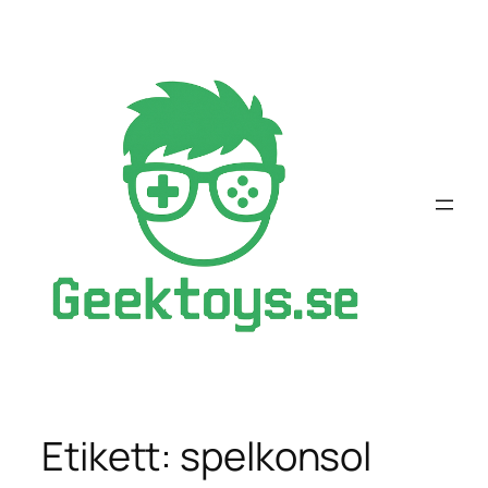
Hoppa
till
innehåll
Etikett:
spelkonsol