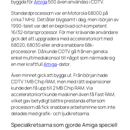
byggda för
Amiga
500 även användas i CDTV.
Standardprocessorn var en Motorola 68000 på
cirka 7 MHz. Det låter blygsamt i dag, men i början av
1990-talet var det en beprövad och kompetent
16/32-bitarsprocessor. För mer krävande användare
gick det att uppgradera med acceleratorkort med
68020, 68030 eller andra snabbare 68k-
processorer. Då kunde CDTV gå från en ganska
enkel multimediakonsol till något som närmade sig
en mer kraftfull
Amiga
-dator.
Även minnet gick att bygga ut. Från början hade
CDTV 1 MB Chip RAM, men med rätt expansioner
kunde den få upp till 2 MB Chip RAM. Via
acceleratorkort kunde maskinen även få Fast RAM,
vilket gav betydligt bättre prestanda eftersom
processorn då fick snabbare arbetsminne som inte
delades med grafik- och ljudkretsarna.
Specialkretsarna som gjorde Amiga speciell