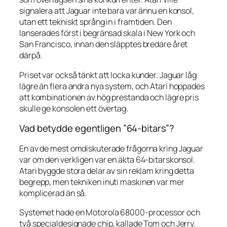
signalera att Jaguar inte bara var ännu en konsol,
utan ett tekniskt språng in i framtiden. Den
lanserades först i begränsad skala i New York och
San Francisco, innan den släpptes bredare året
därpå.
Priset var också tänkt att locka kunder. Jaguar låg
lägre än flera andra nya system, och Atari hoppades
att kombinationen av hög prestanda och lägre pris
skulle ge konsolen ett övertag.
Vad betydde egentligen ”64-bitars”?
En av de mest omdiskuterade frågorna kring Jaguar
var om den verkligen var en äkta 64-bitarskonsol.
Atari byggde stora delar av sin reklam kring detta
begrepp, men tekniken inuti maskinen var mer
komplicerad än så.
Systemet hade en Motorola 68000-processor och
två specialdesignade chip, kallade Tom och Jerry.