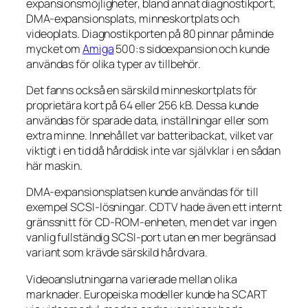
expansionsmöjligheter, bland annat diagnostikport,
DMA-expansionsplats, minneskortplats och
videoplats. Diagnostikporten på 80 pinnar påminde
mycket om
Amiga
500:s sidoexpansion och kunde
användas för olika typer av tillbehör.
Det fanns också en särskild minneskortplats för
proprietära kort på 64 eller 256 kB. Dessa kunde
användas för sparade data, inställningar eller som
extra minne. Innehållet var batteribackat, vilket var
viktigt i en tid då hårddisk inte var självklar i en sådan
här maskin.
DMA-expansionsplatsen kunde användas för till
exempel SCSI-lösningar. CDTV hade även ett internt
gränssnitt för CD-ROM-enheten, men det var ingen
vanlig fullständig SCSI-port utan en mer begränsad
variant som krävde särskild hårdvara.
Videoanslutningarna varierade mellan olika
marknader. Europeiska modeller kunde ha SCART