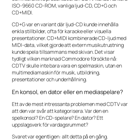
ISO-9660 CD-ROM, vanliga ljud-CD, CD+G och
CD+MIDI.
CD+G var en variant där ljud-CD kunde innehålla
enkla stillbilder, ofta för karaoke eller visuella
presentationer. CD+MIDI kombinerade CD-ljud med
MIDI-data, vilket gjorde att extern musikutrustning
kunde spela tillsammans med skivan. Det visar
tydligt vilken marknad Commodore försökte nå:
CDTV skulle inte bara vara en spelmaskin, utan en
multimediamaskin för musik, utbildning,
presentationer och underhållning.
En konsol, en dator eller en mediaspelare?
Ett av de mest intressanta problemen med CDTV var
att den var svår att kategorisera. Var den en
spelkonsol? En CD-spelare? En dator? Ett
uppslagsverk för vardagsrummet?
Svaret var egentligen: allt detta på en gång.