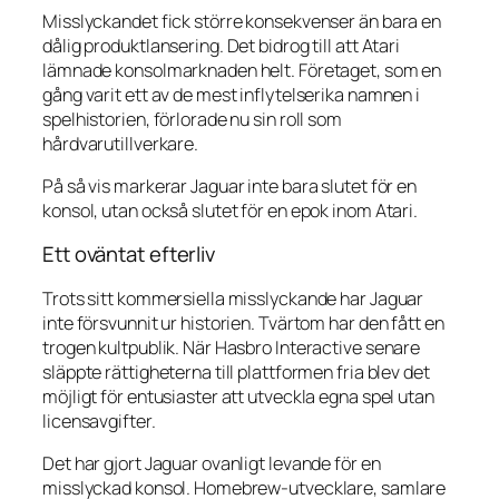
Misslyckandet fick större konsekvenser än bara en
dålig produktlansering. Det bidrog till att Atari
lämnade konsolmarknaden helt. Företaget, som en
gång varit ett av de mest inflytelserika namnen i
spelhistorien, förlorade nu sin roll som
hårdvarutillverkare.
På så vis markerar Jaguar inte bara slutet för en
konsol, utan också slutet för en epok inom Atari.
Ett oväntat efterliv
Trots sitt kommersiella misslyckande har Jaguar
inte försvunnit ur historien. Tvärtom har den fått en
trogen kultpublik. När Hasbro Interactive senare
släppte rättigheterna till plattformen fria blev det
möjligt för entusiaster att utveckla egna spel utan
licensavgifter.
Det har gjort Jaguar ovanligt levande för en
misslyckad konsol. Homebrew-utvecklare, samlare