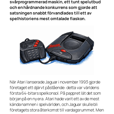
svårprogrammerad maskin, ett tunt spelutbud
och en hårdnande konkurrens som gjorde att
satsningen snabbt förvandlades till ett av
spelhistoriens mest omtalade fiaskon.
När Atari lanserade Jaguar i november 1993 gjorde
företaget ett djärvt påstående: detta var världens
första 64-bitars spelkonsol. På pappret lät det som
början på en ny era. Atari hade varit ett av de mest
kända namnen i spelvärlden, och Jaguar skulle bli
företagets stora återkomst till vardagsrummet. Men