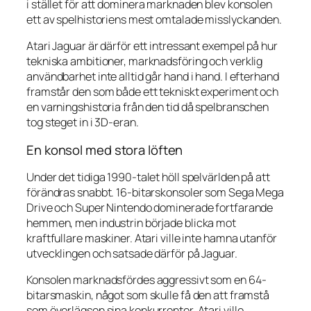
i stället för att dominera marknaden blev konsolen
ett av spelhistoriens mest omtalade misslyckanden.
Atari Jaguar är därför ett intressant exempel på hur
tekniska ambitioner, marknadsföring och verklig
användbarhet inte alltid går hand i hand. I efterhand
framstår den som både ett tekniskt experiment och
en varningshistoria från den tid då spelbranschen
tog steget in i 3D-eran.
En konsol med stora löften
Under det tidiga 1990-talet höll spelvärlden på att
förändras snabbt. 16-bitarskonsoler som Sega Mega
Drive och Super Nintendo dominerade fortfarande
hemmen, men industrin började blicka mot
kraftfullare maskiner. Atari ville inte hamna utanför
utvecklingen och satsade därför på Jaguar.
Konsolen marknadsfördes aggressivt som en 64-
bitarsmaskin, något som skulle få den att framstå
som överlägsen sina konkurrenter. Atari ville