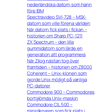
nederländska datorn som hann
före IBM
Spectravideo SVI-728 – MSX-
datorn som ville förena världen
När datorn fick plats i fickan –
historien om Sharp PC-1211
ZX Spectrum – den lilla
gummidatorn som lärde en
generation att programmera
När Zilog nästan tog över
framtiden – historien om Z8000
Coherent – Unix-klonen som
gjorde Unix möjligt på vanliga
PC-datorer
Commodore 900 – Commodores
bortglömda Unix-maskin
Commodore CIL 500 –
miniräknaren som fick plats i