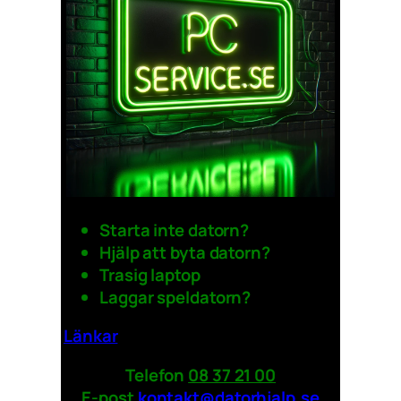
Starta inte datorn?
Hjälp att byta datorn?
Trasig laptop
Laggar speldatorn?
Länkar
Telefon
08 37 21 00
E-post
kontakt@datorhjalp.se