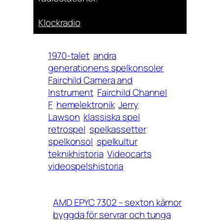
Klockradio
1970-talet
andra
generationens spelkonsoler
Fairchild Camera and
Instrument
Fairchild Channel
F
hemelektronik
Jerry
Lawson
klassiska spel
retrospel
spelkassetter
spelkonsol
spelkultur
teknikhistoria
Videocarts
videospelshistoria
AMD EPYC 7302 – sexton kärnor
byggda för servrar och tunga