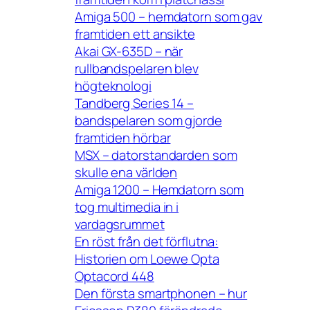
Amiga 500 – hemdatorn som gav
framtiden ett ansikte
Akai GX-635D – när
rullbandspelaren blev
högteknologi
Tandberg Series 14 –
bandspelaren som gjorde
framtiden hörbar
MSX – datorstandarden som
skulle ena världen
Amiga 1200 – Hemdatorn som
tog multimedia in i
vardagsrummet
En röst från det förflutna:
Historien om Loewe Opta
Optacord 448
Den första smartphonen – hur