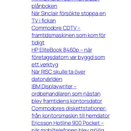
plånboken
När Sinclair försökte stoppa en
TV i fickan
Commodore CDTV –
framtidsmaskinen som kom för
tidigt
HP EliteBook 8460p – när
företagsdatorn var byggd som
ett verktyg
När RISC skulle ta över
datorvärlden
IBM Displaywriter –
ordbehandlaren som nästan
blev framtidens kontorsdator
Commodores diskettstationer:
från kontorsmaskin till hemdator
Ericsson Hotline 900 Pocket –
när mobiltelefonen blev möjlig