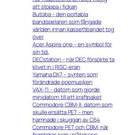
att stoppa i fickan
Butoba – den portabla
bandspelaren som fångade
världen innan kassettbandet tog
över
Acer Aspire one – en symbol för
sin tid.
DECstation – när DEC försökte ta
klivet in i RISC-eran
Yamaha DX7 – synten som
förändrade popmusiken
VAX-11 – datorn som gjorde
minidatorn till ett kraftpaket
Commodore CBM-II: datorn som
skulle ersätta PET – men
hamnade i skuggan av C64
Commodore PET och CBM: när
framtiden kom i plåtchassi