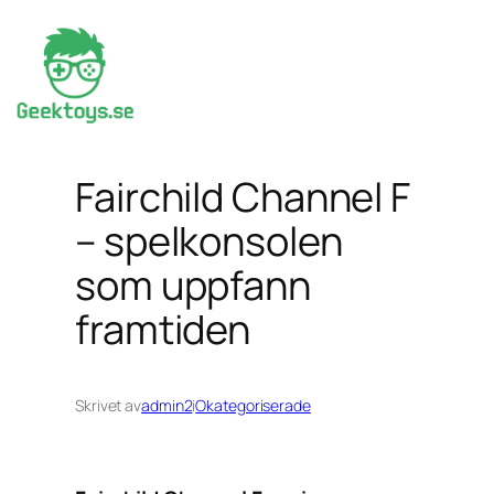
Hoppa
till
innehåll
Fairchild Channel F
– spelkonsolen
som uppfann
framtiden
Skrivet av
admin2
i
Okategoriserade