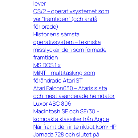
lever
OS/2 – operativsystemet som
var “framtiden” (och ändå
förlorade)
Historiens sämsta
operativsystem – tekniska
misslyckanden som formade
framtiden
MS DOS 1.x
MiNT – multitasking som
förändrade Atari ST
Atari Falcon030 – Ataris sista
och mest avancerade hemdator
Luxor ABC 806
Macintosh SE och SE/30 –
kompakta klassiker från Apple
När framtiden inte riktigt kom: HP
Jornada 728 och slutet på