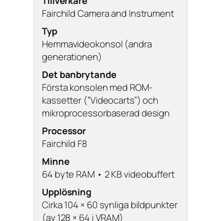
Tillverkare
Fairchild Camera and Instrument
Typ
Hemmavideokonsol (andra
generationen)
Det banbrytande
Första konsolen med ROM-
kassetter (”Videocarts”) och
mikroprocessorbaserad design
Processor
Fairchild F8
Minne
64 byte RAM • 2 KB videobuffert
Upplösning
Cirka 104 × 60 synliga bildpunkter
(av 128 × 64 i VRAM)