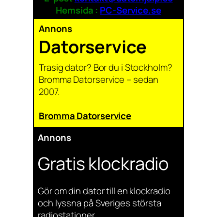
Hemsida :
PC-Service.se
Annons
Datorservice
Trasig dator? Bor du i Stockholm?
Bromma Datorservice – sedan
2007.
Bromma Datorservice
Annons
Gratis klockradio
Gör om din dator till en klockradio
och lyssna på Sveriges största
radiostationer.