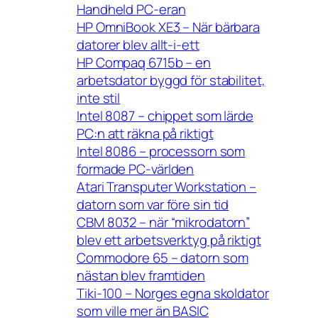
Handheld PC-eran
HP OmniBook XE3 – När bärbara
datorer blev allt-i-ett
HP Compaq 6715b – en
arbetsdator byggd för stabilitet,
inte stil
Intel 8087 – chippet som lärde
PC:n att räkna på riktigt
Intel 8086 – processorn som
formade PC-världen
Atari Transputer Workstation –
datorn som var före sin tid
CBM 8032 – när “mikrodatorn”
blev ett arbetsverktyg på riktigt
Commodore 65 – datorn som
nästan blev framtiden
Tiki-100 – Norges egna skoldator
som ville mer än BASIC