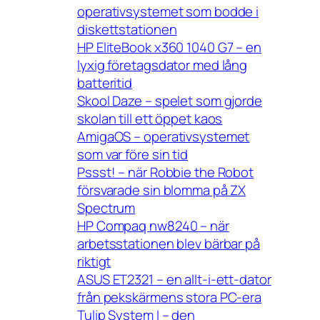
operativsystemet som bodde i
diskettstationen
HP EliteBook x360 1040 G7 – en
lyxig företagsdator med lång
batteritid
Skool Daze – spelet som gjorde
skolan till ett öppet kaos
AmigaOS – operativsystemet
som var före sin tid
Pssst! – när Robbie the Robot
försvarade sin blomma på ZX
Spectrum
HP Compaq nw8240 – när
arbetsstationen blev bärbar på
riktigt
ASUS ET2321 – en allt-i-ett-dator
från pekskärmens stora PC-era
Tulip System I – den