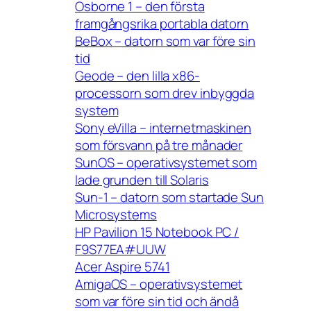
Osborne 1 – den första
framgångsrika portabla datorn
BeBox – datorn som var före sin
tid
Geode – den lilla x86-
processorn som drev inbyggda
system
Sony eVilla – internetmaskinen
som försvann på tre månader
SunOS – operativsystemet som
lade grunden till Solaris
Sun-1 – datorn som startade Sun
Microsystems
HP Pavilion 15 Notebook PC /
F9S77EA#UUW
Acer Aspire 5741
AmigaOS – operativsystemet
som var före sin tid och ändå