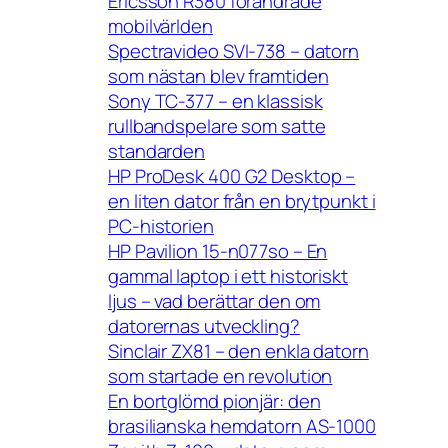
Ericsson R380 förändrade
mobilvärlden
Spectravideo SVI-738 – datorn
som nästan blev framtiden
Sony TC-377 – en klassisk
rullbandspelare som satte
standarden
HP ProDesk 400 G2 Desktop –
en liten dator från en brytpunkt i
PC-historien
HP Pavilion 15-n077so – En
gammal laptop i ett historiskt
ljus – vad berättar den om
datorernas utveckling?
Sinclair ZX81 – den enkla datorn
som startade en revolution
En bortglömd pionjär: den
brasilianska hemdatorn AS-1000