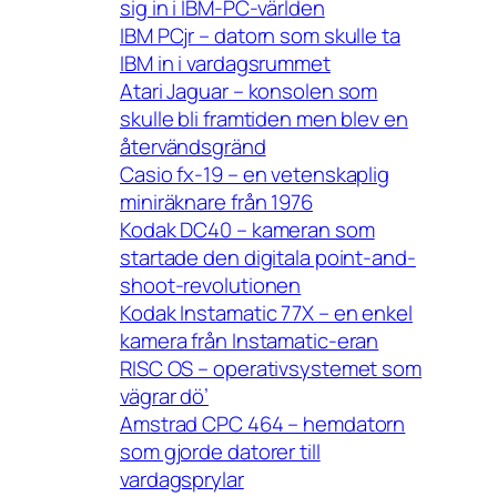
sig in i IBM-PC-världen
IBM PCjr – datorn som skulle ta
IBM in i vardagsrummet
Atari Jaguar – konsolen som
skulle bli framtiden men blev en
återvändsgränd
Casio fx-19 – en vetenskaplig
miniräknare från 1976
Kodak DC40 – kameran som
startade den digitala point-and-
shoot-revolutionen
Kodak Instamatic 77X – en enkel
kamera från Instamatic-eran
RISC OS – operativsystemet som
vägrar dö’
Amstrad CPC 464 – hemdatorn
som gjorde datorer till
vardagsprylar