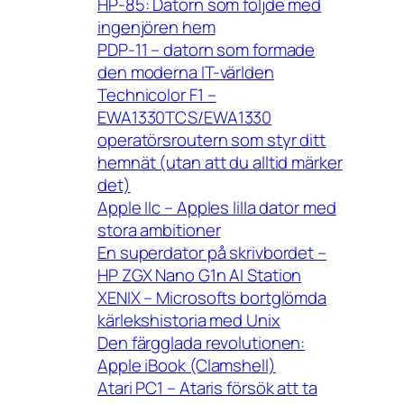
HP-85: Datorn som följde med
ingenjören hem
PDP-11 – datorn som formade
den moderna IT-världen
Technicolor F1 –
EWA1330TCS/EWA1330
operatörsroutern som styr ditt
hemnät (utan att du alltid märker
det)
Apple IIc – Apples lilla dator med
stora ambitioner
En superdator på skrivbordet –
HP ZGX Nano G1n AI Station
XENIX – Microsofts bortglömda
kärlekshistoria med Unix
Den färgglada revolutionen:
Apple iBook (Clamshell)
Atari PC1 – Ataris försök att ta