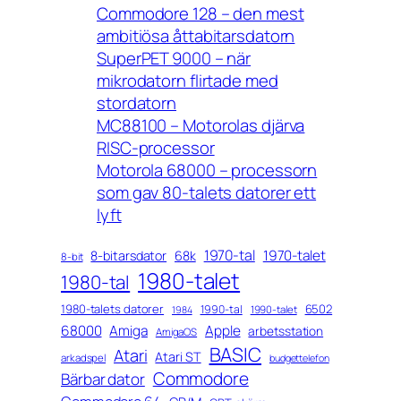
Commodore 128 – den mest
ambitiösa åttabitarsdatorn
SuperPET 9000 – när
mikrodatorn flirtade med
stordatorn
MC88100 – Motorolas djärva
RISC-processor
Motorola 68000 – processorn
som gav 80-talets datorer ett
lyft
1970-tal
1970-talet
8-bitarsdator
68k
8-bit
1980-talet
1980-tal
1980-talets datorer
6502
1990-tal
1990-talet
1984
68000
Amiga
Apple
arbetsstation
AmigaOS
BASIC
Atari
Atari ST
arkadspel
budgettelefon
Commodore
Bärbar dator