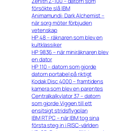
Zenith Z-100 – datorn som
försökte slå IBM
Animamundi: Dark Alchemist –
när sorg möter förbjuden
vetenskap
HP 48 – räknaren som blev en
kultklassiker
HP 9836 – när miniräknaren blev
en dator
HP 110 – datorn som gjorde
datorn portabel på riktigt
Kodak Disc 4000 – framtidens
kamera som blev en parentes
Centralkalkylator 37 – datorn
som gjorde Viggen till ett
ensitsigt stridsflygplan
IBM RT PC – när IBM tog sina
första steg in i RISC-världen