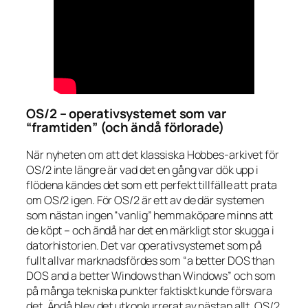
OS/2 – operativsystemet som var
“framtiden” (och ändå förlorade)
När nyheten om att det klassiska Hobbes-arkivet för
OS/2 inte längre är vad det en gång var dök upp i
flödena kändes det som ett perfekt tillfälle att prata
om OS/2 igen. För OS/2 är ett av de där systemen
som nästan ingen “vanlig” hemmaköpare minns att
de köpt – och ändå har det en märkligt stor skugga i
datorhistorien. Det var operativsystemet som på
fullt allvar marknadsfördes som
“a better DOS than
DOS and a better Windows than Windows”
och som
på många tekniska punkter faktiskt kunde försvara
det. Ändå blev det utkonkurrerat av nästan allt. OS/2