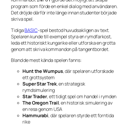
program som förde en enkel dialog med användaren.
Det dröjde därför inte länge innan studenter började
skriva spel.
Tidiga
BASIC
-spel bestod huvudsakligen av text.
Spelaren kunde till exempel styra en rymdfarkost,
leda ett historiskt kungarike eller utforska en grotta
genom att skriva kommandon på tangentbordet.
Bland de mest kända spelen fanns:
Hunt the Wumpus
, där spelaren utforskade
ett grottsystem
Super Star Trek
, en strategisk
rymdsimulering
Star Trader
, ett tidigt spel om handel i rymden
The Oregon Trail
, en historisk simulering av
en resa genom USA
Hammurabi
, där spelaren styrde ett forntida
rike