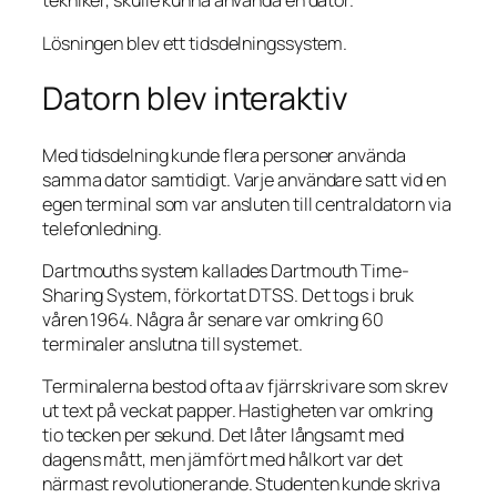
tekniker, skulle kunna använda en dator.
Lösningen blev ett tidsdelningssystem.
Datorn blev interaktiv
Med tidsdelning kunde flera personer använda
samma dator samtidigt. Varje användare satt vid en
egen terminal som var ansluten till centraldatorn via
telefonledning.
Dartmouths system kallades Dartmouth Time-
Sharing System, förkortat DTSS. Det togs i bruk
våren 1964. Några år senare var omkring 60
terminaler anslutna till systemet.
Terminalerna bestod ofta av fjärrskrivare som skrev
ut text på veckat papper. Hastigheten var omkring
tio tecken per sekund. Det låter långsamt med
dagens mått, men jämfört med hålkort var det
närmast revolutionerande. Studenten kunde skriva