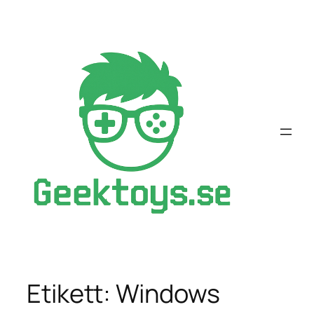
Hoppa
till
innehåll
Etikett:
Windows