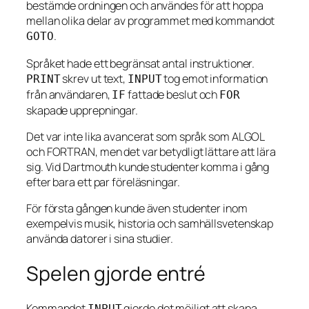
bestämde ordningen och användes för att hoppa
mellan olika delar av programmet med kommandot
.
GOTO
Språket hade ett begränsat antal instruktioner.
skrev ut text,
tog emot information
PRINT
INPUT
från användaren,
fattade beslut och
IF
FOR
skapade upprepningar.
Det var inte lika avancerat som språk som ALGOL
och FORTRAN, men det var betydligt lättare att lära
sig. Vid Dartmouth kunde studenter komma i gång
efter bara ett par föreläsningar.
För första gången kunde även studenter inom
exempelvis musik, historia och samhällsvetenskap
använda datorer i sina studier.
Spelen gjorde entré
Kommandot
gjorde det möjligt att skapa
INPUT