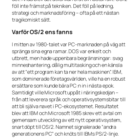
föll inte främst på tekniken. Det föll på ledning,
strategi och marknadsföring – ofta på ett nästan
tragikomiskt sätt.
Varför OS/2 ens fanns
I mitten av 1980-talet var PC-marknaden på väg att
spränga sina egna ramar. DOS var enkelt och
utbrett, men hade uppenbara begränsningar: svag
minneshantering, dålig multitasking och en känsla
av att “ett program kan ta ner hela maskinen”. IBM,
som dominerade företagsvärlden, ville ha en robust
ersättare som kunde bära PC:n in i nästa epok.
Samtidigt ville Microsoft uppåt i näringskedjan –
från att leverera språk och operativsystemsbitar till
att bli själva navet i PC-ekosystemet. Resultatet
blev att IBM och Microsoft 1985 skrev ett avtal om
gemensam utveckling av ett nytt operativsystem,
snart döpt till OS/2. Namnet signalerade “andra
generationens PC” och knöts till IBMs PS/2-linje.