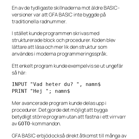
En av de tydligaste skillnaderna mot äldre BASIC-
versioner var att GFA BASIC inte byggde på
traditionella radnummer.
I stället kunde programmen skrivas med
strukturerade block och procedurer. Koden blev
lättare att läsa och mer lik den struktur som
användes i moderna programmeringsspråk.
Ett enkelt program kunde exempelvis se ut ungefär
så här:
INPUT "Vad heter du? ", namn$

Mer avancerade program kunde delas upp i
procedurer. Det gjorde det möjligt att bygga
betydligt större program utan att fastna i ett virrvarr
av
-kommandon.
GOTO
GFA BASIC erbjöd också direkt åtkomst till många av