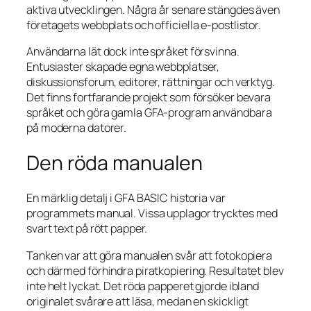
aktiva utvecklingen. Några år senare stängdes även
företagets webbplats och officiella e-postlistor.
Användarna lät dock inte språket försvinna.
Entusiaster skapade egna webbplatser,
diskussionsforum, editorer, rättningar och verktyg.
Det finns fortfarande projekt som försöker bevara
språket och göra gamla GFA-program användbara
på moderna datorer.
Den röda manualen
En märklig detalj i GFA BASIC historia var
programmets manual. Vissa upplagor trycktes med
svart text på rött papper.
Tanken var att göra manualen svår att fotokopiera
och därmed förhindra piratkopiering. Resultatet blev
inte helt lyckat. Det röda papperet gjorde ibland
originalet svårare att läsa, medan en skickligt