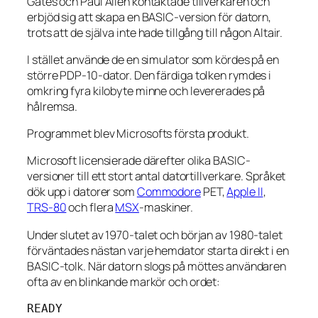
Gates och Paul Allen kontaktade tillverkaren och
erbjöd sig att skapa en BASIC-version för datorn,
trots att de själva inte hade tillgång till någon Altair.
I stället använde de en simulator som kördes på en
större PDP-10-dator. Den färdiga tolken rymdes i
omkring fyra kilobyte minne och levererades på
hålremsa.
Programmet blev Microsofts första produkt.
Microsoft licensierade därefter olika BASIC-
versioner till ett stort antal datortillverkare. Språket
dök upp i datorer som
Commodore
PET,
Apple II
,
TRS-80
och flera
MSX
-maskiner.
Under slutet av 1970-talet och början av 1980-talet
förväntades nästan varje hemdator starta direkt i en
BASIC-tolk. När datorn slogs på möttes användaren
ofta av en blinkande markör och ordet: