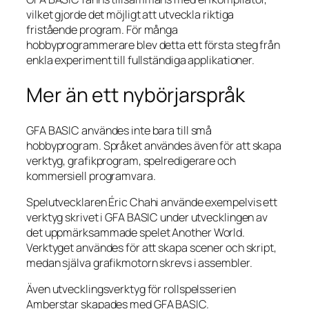
vilket gjorde det möjligt att utveckla riktiga
fristående program. För många
hobbyprogrammerare blev detta ett första steg från
enkla experiment till fullständiga applikationer.
Mer än ett nybörjarspråk
GFA BASIC användes inte bara till små
hobbyprogram. Språket användes även för att skapa
verktyg, grafikprogram, spelredigerare och
kommersiell programvara.
Spelutvecklaren Éric Chahi använde exempelvis ett
verktyg skrivet i GFA BASIC under utvecklingen av
det uppmärksammade spelet
Another World
.
Verktyget användes för att skapa scener och skript,
medan själva grafikmotorn skrevs i assembler.
Även utvecklingsverktyg för rollspelsserien
Amberstar
skapades med GFA BASIC.