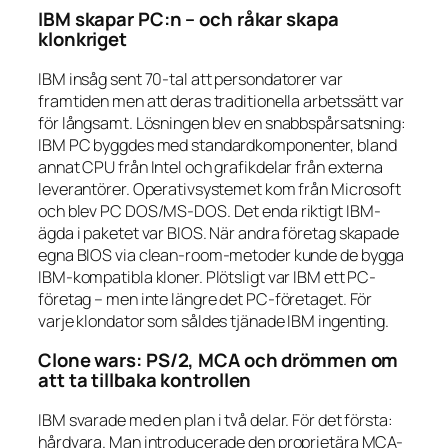
IBM skapar PC:n – och råkar skapa
klonkriget
IBM insåg sent 70-tal att persondatorer var
framtiden men att deras traditionella arbetssätt var
för långsamt. Lösningen blev en snabbspårsatsning:
IBM PC byggdes med standardkomponenter, bland
annat CPU från Intel och grafikdelar från externa
leverantörer. Operativsystemet kom från Microsoft
och blev PC DOS/MS-DOS. Det enda riktigt IBM-
ägda i paketet var BIOS. När andra företag skapade
egna BIOS via clean-room-metoder kunde de bygga
IBM-kompatibla kloner. Plötsligt var IBM ett PC-
företag – men inte längre det PC-företaget. För
varje klondator som såldes tjänade IBM ingenting.
Clone wars: PS/2, MCA och drömmen om
att ta tillbaka kontrollen
IBM svarade med en plan i två delar. För det första:
hårdvara. Man introducerade den proprietära MCA-