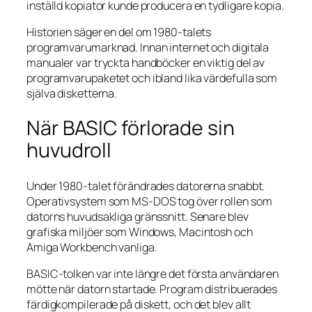
inställd kopiator kunde producera en tydligare kopia.
Historien säger en del om 1980-talets
programvarumarknad. Innan internet och digitala
manualer var tryckta handböcker en viktig del av
programvarupaketet och ibland lika värdefulla som
själva disketterna.
När BASIC förlorade sin
huvudroll
Under 1980-talet förändrades datorerna snabbt.
Operativsystem som MS-DOS tog över rollen som
datorns huvudsakliga gränssnitt. Senare blev
grafiska miljöer som Windows, Macintosh och
Amiga Workbench vanliga.
BASIC-tolken var inte längre det första användaren
mötte när datorn startade. Program distribuerades
färdigkompilerade på diskett, och det blev allt