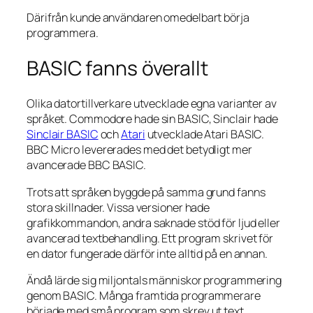
Därifrån kunde användaren omedelbart börja
programmera.
BASIC fanns överallt
Olika datortillverkare utvecklade egna varianter av
språket. Commodore hade sin BASIC, Sinclair hade
Sinclair BASIC
och
Atari
utvecklade Atari BASIC.
BBC Micro levererades med det betydligt mer
avancerade BBC BASIC.
Trots att språken byggde på samma grund fanns
stora skillnader. Vissa versioner hade
grafikkommandon, andra saknade stöd för ljud eller
avancerad textbehandling. Ett program skrivet för
en dator fungerade därför inte alltid på en annan.
Ändå lärde sig miljontals människor programmering
genom BASIC. Många framtida programmerare
började med små program som skrev ut text,