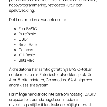
hobbyprogrammering, retrodatorkultur och
spelutveckling.
Det finns moderna varianter som:
FreeBASIC
PureBasic
QB64
Small Basic
Gambas
X11-Basic
BlitzMax
Äldre datorer har samtidigt fått nya BASIC-tolkar
och kompilatorer. Entusiaster utvecklar språk för
Atari 8-bitarsdatorer, Commodore 64, Amiga och
andra klassiska system.
För många handlar det inte bara om nostalgi. BASIC
erbjuder fortfarande något som moderna
utvecklingsmiljöer ibland saknar: möjligheten att