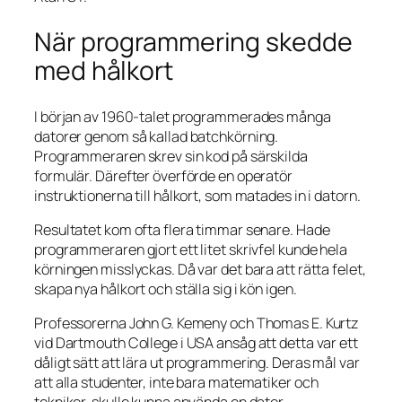
När programmering skedde
med hålkort
I början av 1960-talet programmerades många
datorer genom så kallad batchkörning.
Programmeraren skrev sin kod på särskilda
formulär. Därefter överförde en operatör
instruktionerna till hålkort, som matades in i datorn.
Resultatet kom ofta flera timmar senare. Hade
programmeraren gjort ett litet skrivfel kunde hela
körningen misslyckas. Då var det bara att rätta felet,
skapa nya hålkort och ställa sig i kön igen.
Professorerna John G. Kemeny och Thomas E. Kurtz
vid Dartmouth College i USA ansåg att detta var ett
dåligt sätt att lära ut programmering. Deras mål var
att alla studenter, inte bara matematiker och