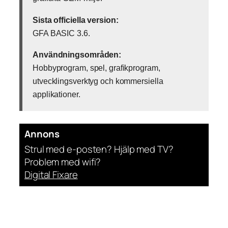
Sista officiella version:
GFA BASIC 3.6.
Användningsområden:
Hobbyprogram, spel, grafikprogram,
utvecklingsverktyg och kommersiella
applikationer.
Annons
Strul med e-posten? Hjälp med TV?
Problem med wifi?
Digital Fixare