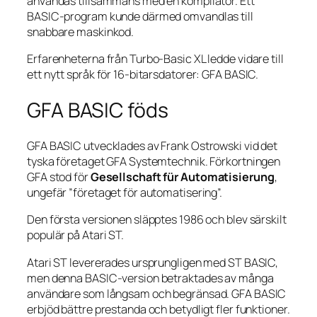
användas tillsammans med en kompilator. Ett
BASIC-program kunde därmed omvandlas till
snabbare maskinkod.
Erfarenheterna från Turbo-Basic XL ledde vidare till
ett nytt språk för 16-bitarsdatorer: GFA BASIC.
GFA BASIC föds
GFA BASIC utvecklades av Frank Ostrowski vid det
tyska företaget GFA Systemtechnik. Förkortningen
GFA stod för
Gesellschaft für Automatisierung
,
ungefär ”företaget för automatisering”.
Den första versionen släpptes 1986 och blev särskilt
populär på Atari ST.
Atari ST levererades ursprungligen med ST BASIC,
men denna BASIC-version betraktades av många
användare som långsam och begränsad. GFA BASIC
erbjöd bättre prestanda och betydligt fler funktioner.