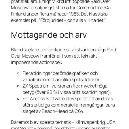
gratisreklam. Enligt
MikroBitti
toppade
Raid Over
Moscow
försäljningslistorna för Commodore 64 i
Finland under flera månader 1985. Det klassiska
exemplet på: “Förbjud det – och alla vill ha det.”
Mottagande och arv
Bland spelare och fackpress i västvärlden sågs
Raid
Over Moscow
framför allt som ett tekniskt
imponerande actionspel:
Flera tidningar berömde grafiken och
variationen mellan olika spelsektioner.
ZX Spectrum-versionen fick mycket höga
betyg (över 90 % i vissa brittiska tidningar).
För Access Software blev spelet ett av deras
största tidiga kommersiella framgångar, bara
slaget av
Beach-Head
på C64.
Däremot blev spelets tematik – kärnvapenkrig, USA
mot Sovjet – föremål för debatt i insändarspalter