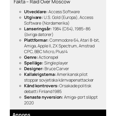
Fakta – Raid Over Moscow
Utvecklare:
Access Software
Utgivare:
U.S. Gold (Europa), Access
Software (Nordamerika)
Lanseringsår:
1984 (C64), 1985–86
(övriga datorer)
Plattformar:
Commodore 64, Atari 8-bit,
Amiga, Apple II, ZX Spectrum, Amstrad
CPC, BBC Micro, Plus/4
Genre:
Actionspel
Spelläge:
Single player
Designer:
Bruce Carver
Kallakrigstema:
Amerikansk pilot
stoppar sovjetiska kärnvapenattacker
Känd kontrovers:
Orsakade politisk
debatt i Finland 1985
Senaste nyversion:
Amiga-port släppt
2020
Annons