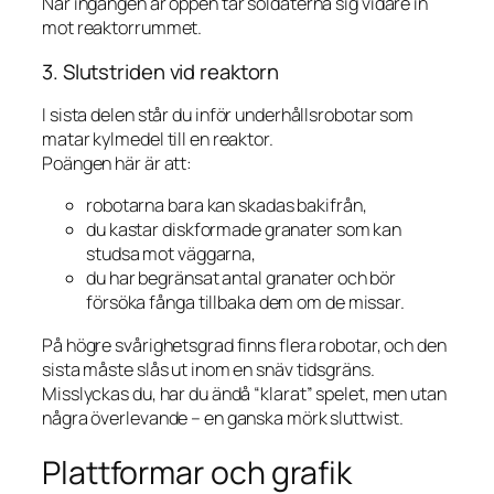
När ingången är öppen tar soldaterna sig vidare in
mot reaktorrummet.
3. Slutstriden vid reaktorn
I sista delen står du inför underhållsrobotar som
matar kylmedel till en reaktor.
Poängen här är att:
robotarna bara kan skadas bakifrån,
du kastar diskformade granater som kan
studsa mot väggarna,
du har begränsat antal granater och bör
försöka fånga tillbaka dem om de missar.
På högre svårighetsgrad finns flera robotar, och den
sista måste slås ut inom en snäv tidsgräns.
Misslyckas du, har du ändå “klarat” spelet, men utan
några överlevande – en ganska mörk sluttwist.
Plattformar och grafik