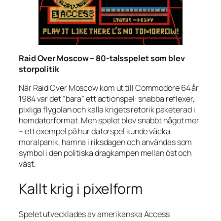
Raid Over Moscow – 80-talsspelet som blev
storpolitik
När
Raid Over Moscow
kom ut till Commodore 64 år
1984 var det “bara” ett actionspel: snabba reflexer,
pixliga flygplan och kalla krigets retorik paketerad i
hemdatorformat. Men spelet blev snabbt något mer
– ett exempel på hur datorspel kunde väcka
moralpanik, hamna i riksdagen och användas som
symbol i den politiska dragkampen mellan öst och
väst.
Kallt krig i pixelform
Spelet utvecklades av amerikanska Access