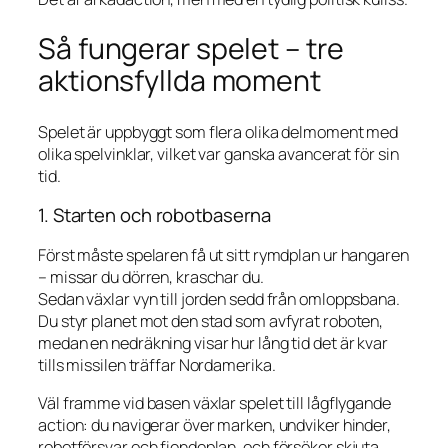
Så fungerar spelet – tre
aktionsfyllda moment
Spelet är uppbyggt som flera olika delmoment med
olika spelvinklar, vilket var ganska avancerat för sin
tid.
1. Starten och robotbaserna
Först måste spelaren få ut sitt rymdplan ur hangaren
– missar du dörren, kraschar du.
Sedan växlar vyn till jorden sedd från omloppsbana.
Du styr planet mot den stad som avfyrat roboten,
medan en nedräkning visar hur lång tid det är kvar
tills missilen träffar Nordamerika.
Väl framme vid basen växlar spelet till lågflygande
action: du navigerar över marken, undviker hinder,
robotförsvar och fiendeplan, och försöker skjuta