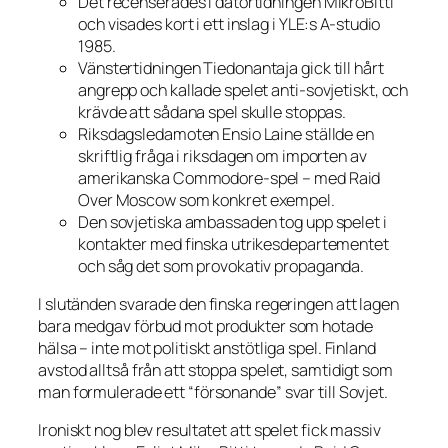
Det recenserades i datortidningen
MikroBitti
och visades kort i ett inslag i YLE:s A-studio
1985.
Vänstertidningen
Tiedonantaja
gick till hårt
angrepp och kallade spelet anti-sovjetiskt, och
krävde att sådana spel skulle stoppas.
Riksdagsledamoten Ensio Laine ställde en
skriftlig fråga i riksdagen om importen av
amerikanska Commodore-spel – med
Raid
Over Moscow
som konkret exempel.
Den sovjetiska ambassaden tog upp spelet i
kontakter med finska utrikesdepartementet
och såg det som provokativ propaganda.
I slutänden svarade den finska regeringen att lagen
bara medgav förbud mot produkter som hotade
hälsa – inte mot politiskt anstötliga spel. Finland
avstod alltså från att stoppa spelet, samtidigt som
man formulerade ett “försonande” svar till Sovjet.
Ironiskt nog blev resultatet att spelet fick massiv