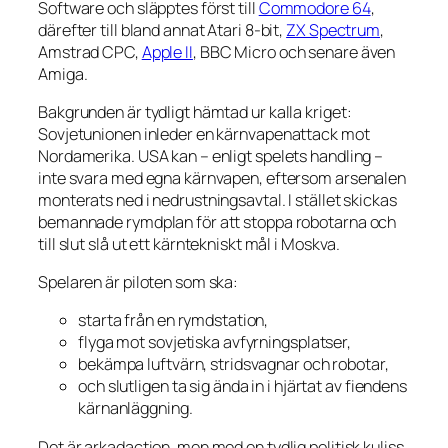
Software och släpptes först till
Commodore 64
,
därefter till bland annat Atari 8-bit,
ZX Spectrum
,
Amstrad CPC,
Apple II
, BBC Micro och senare även
Amiga.
Bakgrunden är tydligt hämtad ur kalla kriget:
Sovjetunionen inleder en kärnvapenattack mot
Nordamerika. USA kan – enligt spelets handling –
inte svara med egna kärnvapen, eftersom arsenalen
monterats ned i nedrustningsavtal. I stället skickas
bemannade rymdplan för att stoppa robotarna och
till slut slå ut ett kärntekniskt mål i Moskva.
Spelaren är piloten som ska:
starta från en rymdstation,
flyga mot sovjetiska avfyrningsplatser,
bekämpa luftvärn, stridsvagnar och robotar,
och slutligen ta sig ända in i hjärtat av fiendens
kärnanläggning.
Det är arkadaction, men med en tydlig politisk kuliss.