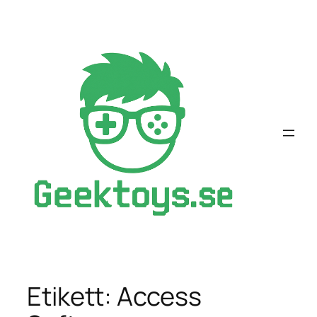
Hoppa
till
innehåll
Etikett:
Access