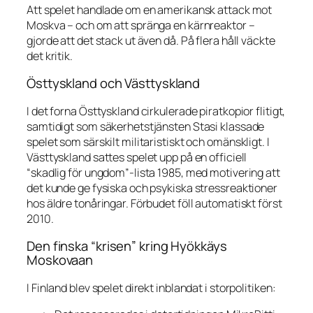
Att spelet handlade om en amerikansk attack mot
Moskva – och om att spränga en kärnreaktor –
gjorde att det stack ut även då. På flera håll väckte
det kritik.
Östtyskland och Västtyskland
I det forna Östtyskland cirkulerade piratkopior flitigt,
samtidigt som säkerhetstjänsten Stasi klassade
spelet som särskilt militaristiskt och omänskligt. I
Västtyskland sattes spelet upp på en officiell
“skadlig för ungdom”-lista 1985, med motivering att
det kunde ge fysiska och psykiska stressreaktioner
hos äldre tonåringar. Förbudet föll automatiskt först
2010.
Den finska “krisen” kring
Hyökkäys
Moskovaan
I Finland blev spelet direkt inblandat i storpolitiken: