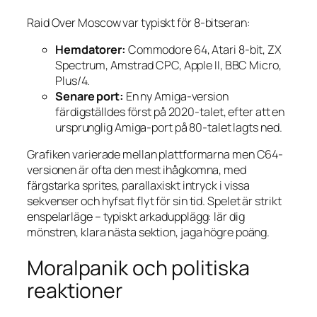
Raid Over Moscow
var typiskt för 8-bitseran:
Hemdatorer:
Commodore 64, Atari 8-bit, ZX
Spectrum, Amstrad CPC, Apple II, BBC Micro,
Plus/4.
Senare port:
En ny Amiga-version
färdigställdes först på 2020-talet, efter att en
ursprunglig Amiga-port på 80-talet lagts ned.
Grafiken varierade mellan plattformarna men C64-
versionen är ofta den mest ihågkomna, med
färgstarka sprites, parallaxiskt intryck i vissa
sekvenser och hyfsat flyt för sin tid. Spelet är strikt
enspelarläge – typiskt arkadupplägg: lär dig
mönstren, klara nästa sektion, jaga högre poäng.
Moralpanik och politiska
reaktioner