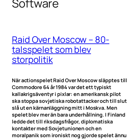
Software
Raid Over Moscow – 80-
talsspelet som blev
storpolitik
När action­spelet Raid Over Moscow släpptes till
Commodore 64 år 1984 var det ett typiskt
kallakrigsäventyr i pixlar: en amerikansk pilot
ska stoppa sovjetiska robotattacker och till slut
slå ut en kärnanläggning mitt i Moskva. Men
spelet blev mer än bara underhållning. I Finland
ledde det till riksdagsfrågor, diplomatiska
kontakter med Sovjetunionen och en
moralpanik som ironiskt nog gjorde spelet ännu