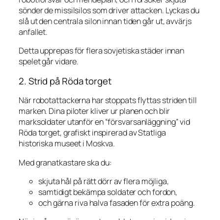
sönder de missilsilos som driver attacken. Lyckas du
slå ut den centrala silon innan tiden går ut, avvärjs
anfallet.
Detta upprepas för flera sovjetiska städer innan
spelet går vidare.
2. Strid på Röda torget
När robotattackerna har stoppats flyttas striden till
marken. Dina piloter kliver ur planen och blir
marksoldater utanför en “försvarsanläggning” vid
Röda torget, grafiskt inspirerad av Statliga
historiska museet i Moskva.
Med granatkastare ska du:
skjuta hål på rätt dörr av flera möjliga,
samtidigt bekämpa soldater och fordon,
och gärna riva halva fasaden för extra poäng.