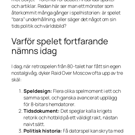
och artiklar. Redan här ser man ett mönster som
återkommit många gånger i spelhistorien: är spelet
“bara” underhållning, eller säger det något om sin
tids politik och världsbild?
Varför spelet fortfarande
nämns idag
I dag, när retrospelen från 80-talet har fått sin egen
nostalgivåg, dyker
Raid Over Moscow
ofta upp av tre
skäl:
Speldesign:
Flera olika spelmoment i ett och
samma spel, och ganska avancerat upplägg
för 8-bitars hemdatorer.
Tidsdokument:
Det speglar kalla krigets
retorik och hotbild på ett väldigt rakt, nästan
naivt sätt.
Politisk historia:
Få dator­spel kan skryta med