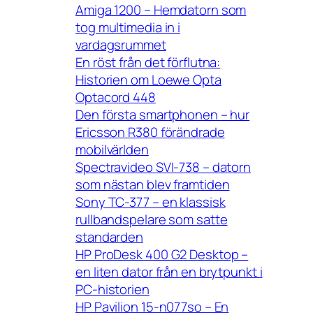
Amiga 1200 – Hemdatorn som
tog multimedia in i
vardagsrummet
En röst från det förflutna:
Historien om Loewe Opta
Optacord 448
Den första smartphonen – hur
Ericsson R380 förändrade
mobilvärlden
Spectravideo SVI-738 – datorn
som nästan blev framtiden
Sony TC-377 – en klassisk
rullbandspelare som satte
standarden
HP ProDesk 400 G2 Desktop –
en liten dator från en brytpunkt i
PC-historien
HP Pavilion 15-n077so – En