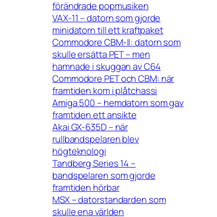
förändrade popmusiken
VAX-11 – datorn som gjorde
minidatorn till ett kraftpaket
Commodore CBM-II: datorn som
skulle ersätta PET – men
hamnade i skuggan av C64
Commodore PET och CBM: när
framtiden kom i plåtchassi
Amiga 500 – hemdatorn som gav
framtiden ett ansikte
Akai GX-635D – när
rullbandspelaren blev
högteknologi
Tandberg Series 14 –
bandspelaren som gjorde
framtiden hörbar
MSX – datorstandarden som
skulle ena världen