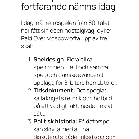
fortfarande nämns idag
I dag, när retrospelen från 80-talet
har fått sin egen nostalgivåg, dyker
Raid Over Moscow
ofta upp av tre
skäl:
Speldesign:
Flera olika
spelmoment i ett och samma
spel, och ganska avancerat
upplägg för 8-bitars hemdatorer.
Tidsdokument:
Det speglar
kalla krigets retorik och hotbild
på ett väldigt rakt, nästan naivt
sätt.
Politisk historia:
Få dator­spel
kan skryta med att ha
diskuterats både i riksdagar och