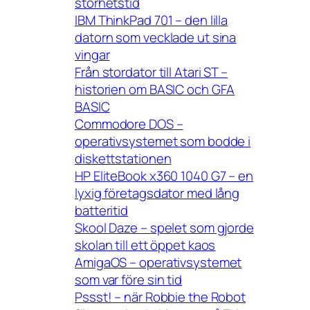
storhetstid
IBM ThinkPad 701 – den lilla
datorn som vecklade ut sina
vingar
Från stordator till Atari ST –
historien om BASIC och GFA
BASIC
Commodore DOS –
operativsystemet som bodde i
diskettstationen
HP EliteBook x360 1040 G7 – en
lyxig företagsdator med lång
batteritid
Skool Daze – spelet som gjorde
skolan till ett öppet kaos
AmigaOS – operativsystemet
som var före sin tid
Pssst! – när Robbie the Robot