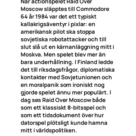
När action­spelet Raid Over
Moscow släpptes till Commodore
64 år 1984 var det ett typiskt
kallakrigsäventyr i pixlar: en
amerikansk pilot ska stoppa
sovjetiska robotattacker och till
slut slå ut en kärnanläggning mitt i
Moskva. Men spelet blev mer än
bara underhållning. I Finland ledde
det till riksdagsfrågor, diplomatiska
kontakter med Sovjetunionen och
en moralpanik som ironiskt nog
gjorde spelet ännu mer populärt. I
dag ses Raid Over Moscow både
som ett klassiskt 8-bitsspel och
som ett tidsdokument över hur
datorspel plötsligt kunde hamna
mitt i världspolitiken.