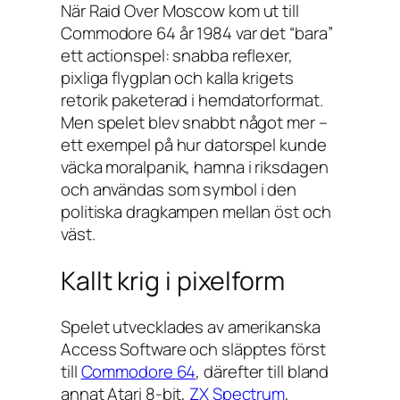
När
Raid Over Moscow
kom ut till
Commodore 64 år 1984 var det “bara”
ett actionspel: snabba reflexer,
pixliga flygplan och kalla krigets
retorik paketerad i hemdatorformat.
Men spelet blev snabbt något mer –
ett exempel på hur datorspel kunde
väcka moralpanik, hamna i riksdagen
och användas som symbol i den
politiska dragkampen mellan öst och
väst.
Kallt krig i pixelform
Spelet utvecklades av amerikanska
Access Software och släpptes först
till
Commodore 64
, därefter till bland
annat Atari 8-bit,
ZX Spectrum
,