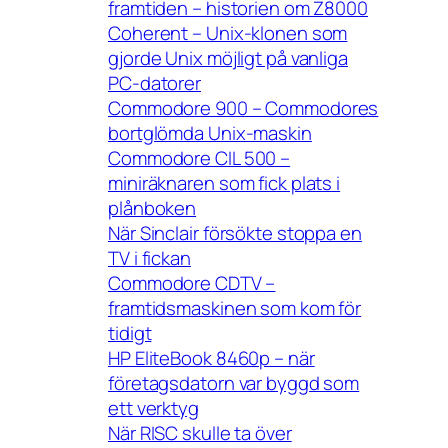
framtiden – historien om Z8000
Coherent – Unix-klonen som
gjorde Unix möjligt på vanliga
PC-datorer
Commodore 900 – Commodores
bortglömda Unix-maskin
Commodore CIL 500 –
miniräknaren som fick plats i
plånboken
När Sinclair försökte stoppa en
TV i fickan
Commodore CDTV –
framtidsmaskinen som kom för
tidigt
HP EliteBook 8460p – när
företagsdatorn var byggd som
ett verktyg
När RISC skulle ta över