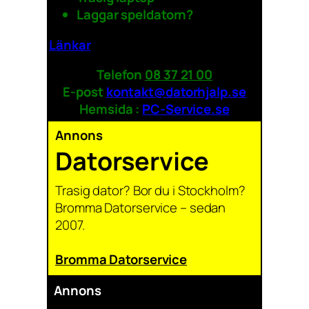
Laggar speldatorn?
Länkar
Telefon
08 37 21 00
E-post
kontakt@datorhjalp.se
Hemsida :
PC-Service.se
Annons
Datorservice
Trasig dator? Bor du i Stockholm?
Bromma Datorservice – sedan
2007.
Bromma Datorservice
Annons