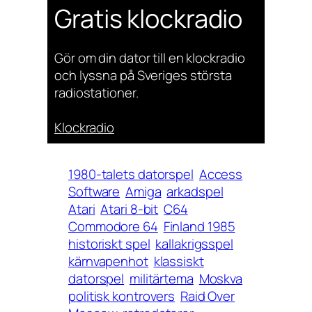
Gratis klockradio
Gör om din dator till en klockradio
och lyssna på Sveriges största
radiostationer.
Klockradio
1980-talets datorspel
Access
Software
Amiga
arkadspel
Atari
Atari 8-bit
C64
Commodore 64
Finland 1985
historiskt spel
kallakrigsspel
kärnvapenhot
klassiskt
datorspel
militärtema
Moskva
politisk kontrovers
Raid Over