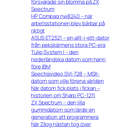
försvarade sin blomma på ZX
Spectrum
HP Compaq nw8240 – när
arbetsstationen blev bärbar på
riktigt
ASUS ET2321 – en allt-i-ett-dator
från pekskärmens stora PC-era
Tulip System I – den
nederländska datorn som hann
före IBM
Spectravideo SVI-728 – MSX-
datorn som ville förena världen
När datorn fick plats i fickan –
historien om Sharp PC-1211
ZX Spectrum – den lilla
gummidatorn som lärde en
generation att programmera
När Zilog nästan tog över