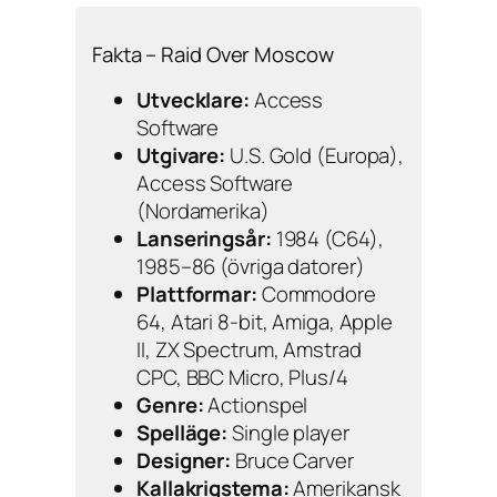
Fakta – Raid Over Moscow
Utvecklare:
Access
Software
Utgivare:
U.S. Gold (Europa),
Access Software
(Nordamerika)
Lanseringsår:
1984 (C64),
1985–86 (övriga datorer)
Plattformar:
Commodore
64, Atari 8-bit, Amiga, Apple
II, ZX Spectrum, Amstrad
CPC, BBC Micro, Plus/4
Genre:
Actionspel
Spelläge:
Single player
Designer:
Bruce Carver
Kallakrigstema:
Amerikansk