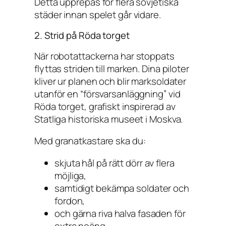
Detta upprepas för flera sovjetiska
städer innan spelet går vidare.
2. Strid på Röda torget
När robotattackerna har stoppats
flyttas striden till marken. Dina piloter
kliver ur planen och blir marksoldater
utanför en “försvarsanläggning” vid
Röda torget, grafiskt inspirerad av
Statliga historiska museet i Moskva.
Med granatkastare ska du:
skjuta hål på rätt dörr av flera
möjliga,
samtidigt bekämpa soldater och
fordon,
och gärna riva halva fasaden för
extra poäng.