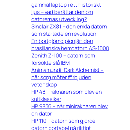
gammal laptop i ett historiskt
ljus – vad berättar den om
datorernas utveckling?
Sinclair ZX81 – den enkla datorn
som startade en revolution
En bortglömd pionjär: den
brasilianska hemdatorn AS-1000
Zenith Z-100 – datorn som
försökte slå IBM
Animamundi: Dark Alchemist –
när sorg möter förbjuden
vetenskap
HP 48 – räknaren som blev en
kultklassiker
HP 9836 – när miniräknaren blev
en dator
HP 110 – datorn som gjorde
datorn portabel på riktigt