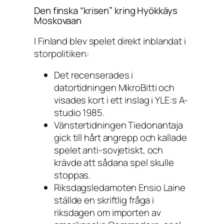
Den finska “krisen” kring
Hyökkäys
Moskovaan
I Finland blev spelet direkt inblandat i
storpolitiken:
Det recenserades i
datortidningen
MikroBitti
och
visades kort i ett inslag i YLE:s A-
studio 1985.
Vänstertidningen
Tiedonantaja
gick till hårt angrepp och kallade
spelet anti-sovjetiskt, och
krävde att sådana spel skulle
stoppas.
Riksdagsledamoten Ensio Laine
ställde en skriftlig fråga i
riksdagen om importen av