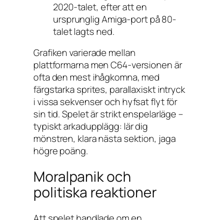
2020-talet, efter att en
ursprunglig Amiga-port på 80-
talet lagts ned.
Grafiken varierade mellan
plattformarna men C64-versionen är
ofta den mest ihågkomna, med
färgstarka sprites, parallaxiskt intryck
i vissa sekvenser och hyfsat flyt för
sin tid. Spelet är strikt enspelarläge –
typiskt arkadupplägg: lär dig
mönstren, klara nästa sektion, jaga
högre poäng.
Moralpanik och
politiska reaktioner
Att spelet handlade om en