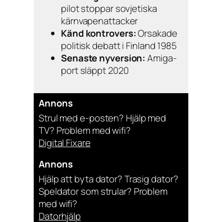
pilot stoppar sovjetiska
kärnvapenattacker
Känd kontrovers:
Orsakade
politisk debatt i Finland 1985
Senaste nyversion:
Amiga-
port släppt 2020
Annons
Strul med e-posten? Hjälp med
TV? Problem med wifi?
Digital Fixare
Annons
Hjälp att byta dator? Trasig dator?
Speldator som strular? Problem
med wifi?
Datorhjälp