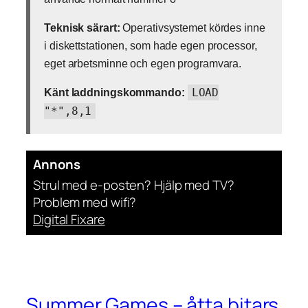
Teknisk särart:
Operativsystemet kördes inne
i diskettstationen, som hade egen processor,
eget arbetsminne och egen programvara.
Känt laddningskommando:
LOAD
"*",8,1
Annons
Strul med e-posten? Hjälp med TV?
Problem med wifi?
Digital Fixare
Summer Games – åtta bitars