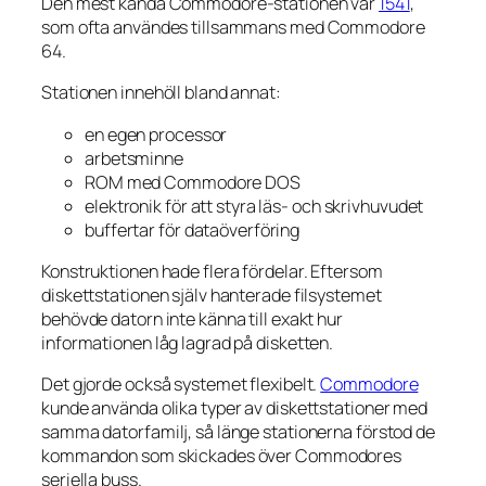
Den mest kända Commodore-stationen var
1541
,
som ofta användes tillsammans med Commodore
64.
Stationen innehöll bland annat:
en egen processor
arbetsminne
ROM med Commodore DOS
elektronik för att styra läs- och skrivhuvudet
buffertar för dataöverföring
Konstruktionen hade flera fördelar. Eftersom
diskettstationen själv hanterade filsystemet
behövde datorn inte känna till exakt hur
informationen låg lagrad på disketten.
Det gjorde också systemet flexibelt.
Commodore
kunde använda olika typer av diskettstationer med
samma datorfamilj, så länge stationerna förstod de
kommandon som skickades över Commodores
seriella buss.