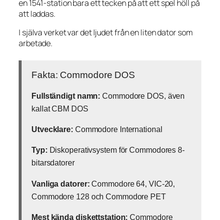
en 1541-station bara ett tecken på att ett spel höll på
att laddas.
I själva verket var det ljudet från en liten dator som
arbetade.
Fakta: Commodore DOS
Fullständigt namn:
Commodore DOS, även
kallat CBM DOS
Utvecklare:
Commodore International
Typ:
Diskoperativsystem för Commodores 8-
bitarsdatorer
Vanliga datorer:
Commodore 64, VIC-20,
Commodore 128 och Commodore PET
Mest kända diskettstation:
Commodore