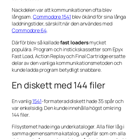
Nackdelen var att kommunikationen ofta blev
långsam.
Commodore 1541
blev ökänd för sina långa
laddningstider, särskilt när den användes med
Commodore 64
.
Därför blev så kallade
fast loaders
mycket
populära. Program och instickskassetter som Epyx
Fast Load, Action Replay och Final Cartridge ersatte
delar av den vanliga kommunikationsmetoden och
kunde ladda program betydligt snabbare.
En diskett med 144 filer
En vanlig
1541
-formaterad diskett hade 35 spår och
var enkelsidig. Den kunde innehålla högst omkring
144 filer.
Filsystemet hade inga underkataloger. Alla filer låg i
samma gemensamma katalog, ungefär som om alla