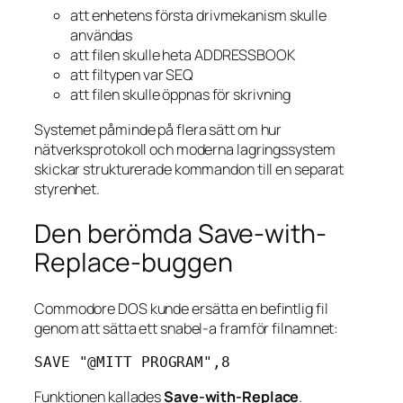
att enhetens första drivmekanism skulle
användas
att filen skulle heta ADDRESSBOOK
att filtypen var SEQ
att filen skulle öppnas för skrivning
Systemet påminde på flera sätt om hur
nätverksprotokoll och moderna lagringssystem
skickar strukturerade kommandon till en separat
styrenhet.
Den berömda Save-with-
Replace-buggen
Commodore DOS kunde ersätta en befintlig fil
genom att sätta ett snabel-a framför filnamnet:
SAVE "@MITT PROGRAM",8
Funktionen kallades
Save-with-Replace
.