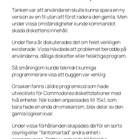
Tanken var att användaren skulle kunna spara en ny
version av en fil utan att först radera den gamla. Men
under vissa omständigheter kunde kommandot
skada diskettens innehåll.
Under flera år diskuterades det om felet verkligen
existerade. Vissa hävdade att problemet berodde på
användarna, dåliga disketter eller felaktiga program.
Så småningom kunde tekniskt kunniga
programmerare visa att buggen var verklig.
Orsaken fanns i äldre programkod som hade
utvecklats för Commodores diskettstationer med
två enheter. När koden anpassades till 1541, som
bara hade en enda drivmekanism, blev delar av den
gamla logiken kvar.
Under vissa förhållanden skapades därför en sorts
osynlig eller ”fantomartad” andra enhet i