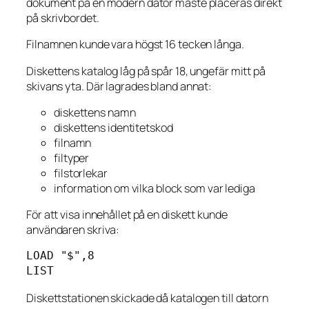
dokument på en modern dator måste placeras direkt
på skrivbordet.
Filnamnen kunde vara högst 16 tecken långa.
Diskettens katalog låg på spår 18, ungefär mitt på
skivans yta. Där lagrades bland annat:
diskettens namn
diskettens identitetskod
filnamn
filtyper
filstorlekar
information om vilka block som var lediga
För att visa innehållet på en diskett kunde
användaren skriva:
LOAD "$",8

LIST
Diskettstationen skickade då katalogen till datorn