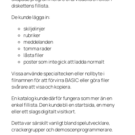
diskettens fillista.
De kunde lägga in:
skiljelinjer
rubriker
meddelanden
tomma rader
låsta filer
poster som inte gick att ladda normalt
Vissa använde specialtecken eller nollbyte i
filnamnen för att förvirra BASIC eller göra filer
svårare att visa och kopiera.
En katalog kunde därför fungera som mer än en
enkel fillista. Den kunde bli en startsida, en meny
eller ett slags digitalt visitkort.
Detta var särskilt vanligt bland spelutvecklare,
crackergrupper och demoscenprogrammerare.