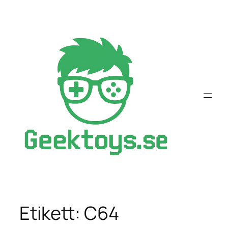
Hoppa
till
innehåll
Etikett:
C64