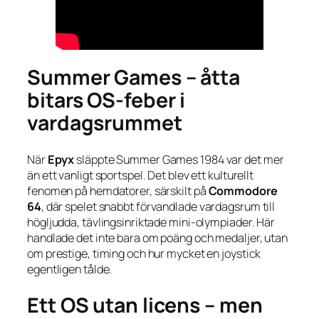
Summer Games – åtta
bitars OS-feber i
vardagsrummet
När
Epyx
släppte
Summer Games
1984 var det mer
än ett vanligt sportspel. Det blev ett kulturellt
fenomen på hemdatorer, särskilt på
Commodore
64
, där spelet snabbt förvandlade vardagsrum till
högljudda, tävlingsinriktade mini-olympiader. Här
handlade det inte bara om poäng och medaljer, utan
om prestige, timing och hur mycket en joystick
egentligen tålde.
Ett OS utan licens – men