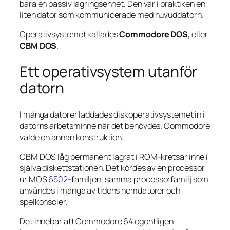
bara en passiv lagringsenhet. Den var i praktiken en
liten dator som kommunicerade med huvuddatorn.
Operativsystemet kallades
Commodore DOS
, eller
CBM DOS
.
Ett operativsystem utanför
datorn
I många datorer laddades diskoperativsystemet in i
datorns arbetsminne när det behövdes. Commodore
valde en annan konstruktion.
CBM DOS låg permanent lagrat i ROM-kretsar inne i
själva diskettstationen. Det kördes av en processor
ur MOS
6502
-familjen, samma processorfamilj som
användes i många av tidens hemdatorer och
spelkonsoler.
Det innebar att Commodore 64 egentligen