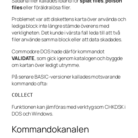
Sådana filer kallades ibland för
splat files
,
poison
files
eller föräldralösa filer.
Problemet var att diskettens karta över använda och
lediga block inte längre stämde överens med
verkligheten. Det kunde i värsta fall leda till att två
filer använde samma block eller att data skadades.
Commodore DOS hade därför kommandot
VALIDATE
, som gick igenom katalogen och byggde
om kartan över ledigt utrymme.
På senare BASIC-versioner kallades motsvarande
kommando ofta:
COLLECT
Funktionen kan jämföras med verktyg som CHKDSK i
DOS och Windows.
Kommandokanalen