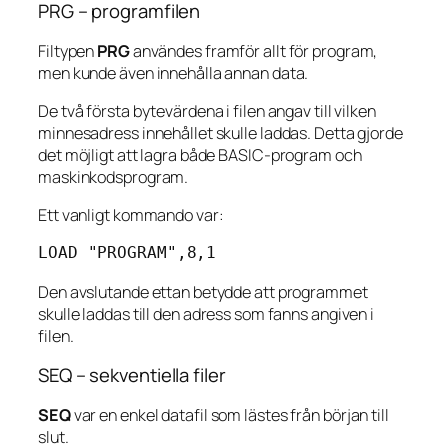
PRG – programfilen
Filtypen
PRG
användes framför allt för program,
men kunde även innehålla annan data.
De två första bytevärdena i filen angav till vilken
minnesadress innehållet skulle laddas. Detta gjorde
det möjligt att lagra både BASIC-program och
maskinkodsprogram.
Ett vanligt kommando var:
LOAD "PROGRAM",8,1
Den avslutande ettan betydde att programmet
skulle laddas till den adress som fanns angiven i
filen.
SEQ – sekventiella filer
SEQ
var en enkel datafil som lästes från början till
slut.