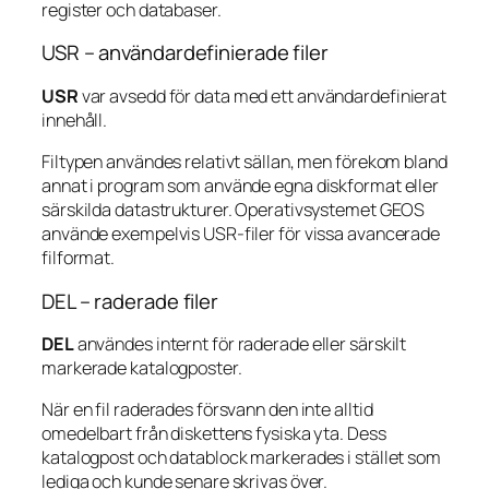
register och databaser.
USR – användardefinierade filer
USR
var avsedd för data med ett användardefinierat
innehåll.
Filtypen användes relativt sällan, men förekom bland
annat i program som använde egna diskformat eller
särskilda datastrukturer. Operativsystemet GEOS
använde exempelvis USR-filer för vissa avancerade
filformat.
DEL – raderade filer
DEL
användes internt för raderade eller särskilt
markerade katalogposter.
När en fil raderades försvann den inte alltid
omedelbart från diskettens fysiska yta. Dess
katalogpost och datablock markerades i stället som
lediga och kunde senare skrivas över.