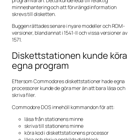
programvaran. Detta kunde leda till felaktig
minneshantering och att förvrängd information
skrevs till disketten.
Buggen rättades senare i nyare modeller och ROM-
versioner, bland annat i 1541-II och vissa versioner av
1571.
Diskettstationen kunde köra
egna program
Eftersom Commodores diskettstationer hade egna
processorer kunde de göra mer än att bara läsa och
skriva filer.
Commodore DOS innehöll kommandon för att:
läsa från stationens minne
skriva till stationens minne
köra kod i diskettstationens processor
läsa och skriva enskilda diskblock