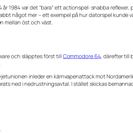
r 1984 var det “bara” ett actionspel: snabba reflexer, pi
abbt något mer – ett exempel på hur datorspel kunde v
 mellan öst och väst.
re och släpptes först till
Commodore 64
, därefter til
.
ovjetunionen inleder en kärnvapenattack mot Nordamerika
s ned i nedrustningsavtal. I stället skickas bemannade
,