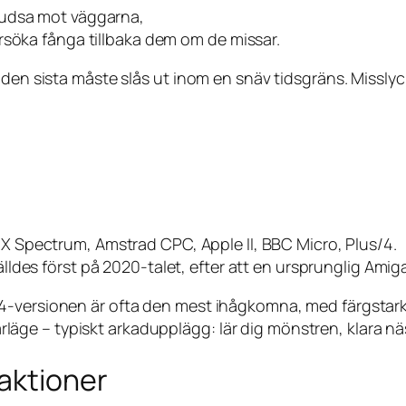
tudsa mot väggarna,
rsöka fånga tillbaka dem om de missar.
 den sista måste slås ut inom en snäv tidsgräns. Misslyc
X Spectrum, Amstrad CPC, Apple II, BBC Micro, Plus/4.
ldes först på 2020-talet, efter att en ursprunglig Amig
-versionen är ofta den mest ihågkomna, med färgstarka s
elarläge – typiskt arkadupplägg: lär dig mönstren, klara 
eaktioner