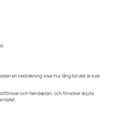
id.
dan en nedräkning visar hur lång tid det är kvar
botförsvar och fiendeplan, och försöker skjuta
nfallet.