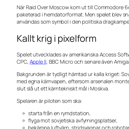
När
Raid Over Moscow
kom ut till Commodore 64 å
paketerad i hemdatorformat. Men spelet blev sn
användas som symbol i den politiska dragkampen
Kallt krig i pixelform
Spelet utvecklades av amerikanska Access Softwa
CPC,
Apple II
, BBC Micro och senare även Amiga
Bakgrunden är tydligt hämtad ur kalla kriget: S
med egna kärnvapen, eftersom arsenalen monterat
slut slå ut ett kärntekniskt mål i Moskva.
Spelaren är piloten som ska:
starta från en rymdstation,
flyga mot sovjetiska avfyrningsplatser,
bekämpa luftvärn, stridsvagnar och robotar