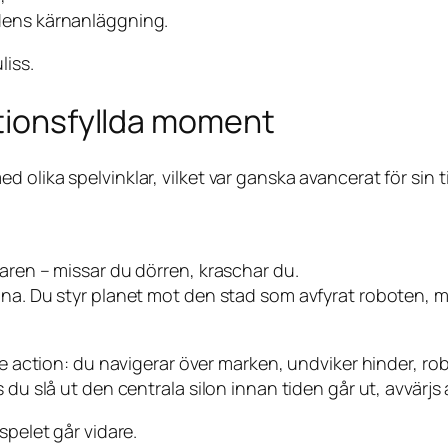
endens kärnanläggning.
liss.
ktionsfyllda moment
olika spelvinklar, vilket var ganska avancerat för sin t
aren – missar du dörren, kraschar du.
ana. Du styr planet mot den stad som avfyrat roboten, me
nde action: du navigerar över marken, undviker hinder, ro
du slå ut den centrala silon innan tiden går ut, avvärjs a
spelet går vidare.