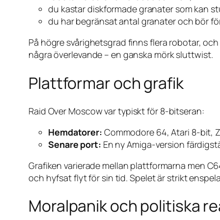
du kastar diskformade granater som kan s
du har begränsat antal granater och bör fö
På högre svårighetsgrad finns flera robotar, och
några överlevande – en ganska mörk sluttwist.
Plattformar och grafik
Raid Over Moscow
var typiskt för 8-bitseran:
Hemdatorer:
Commodore 64, Atari 8-bit, Z
Senare port:
En ny Amiga-version färdigstäl
Grafiken varierade mellan plattformarna men C64
och hyfsat flyt för sin tid. Spelet är strikt ensp
Moralpanik och politiska r