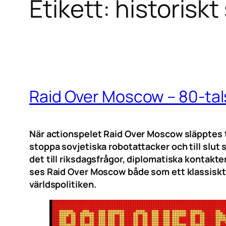
Etikett:
historiskt
Raid Over Moscow – 80-tals
När action­spelet Raid Over Moscow släpptes ti
stoppa sovjetiska robotattacker och till slut 
det till riksdagsfrågor, diplomatiska kontakt
ses Raid Over Moscow både som ett klassiskt 
världspolitiken.