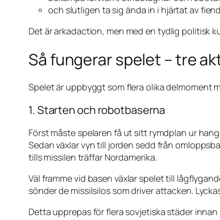
och slutligen ta sig ända in i hjärtat av fi
Det är arkadaction, men med en tydlig politisk ku
Så fungerar spelet – tre a
Spelet är uppbyggt som flera olika delmoment med 
1. Starten och robotbaserna
Först måste spelaren få ut sitt rymdplan ur hang
Sedan växlar vyn till jorden sedd från omloppsb
tills missilen träffar Nordamerika.
Väl framme vid basen växlar spelet till lågflyga
sönder de missilsilos som driver attacken. Lyckas 
Detta upprepas för flera sovjetiska städer innan 