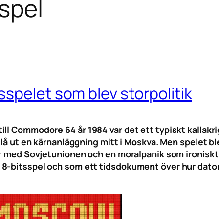
 spel
spelet som blev storpolitik
ll Commodore 64 år 1984 var det ett typiskt kallakrig
slå ut en kärnanläggning mitt i Moskva. Men spelet bl
er med Sovjetunionen och en moralpanik som ironiskt
8-bitsspel och som ett tidsdokument över hur dator