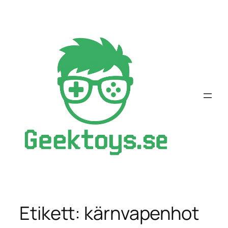
Hoppa
till
innehåll
Etikett:
kärnvapenhot