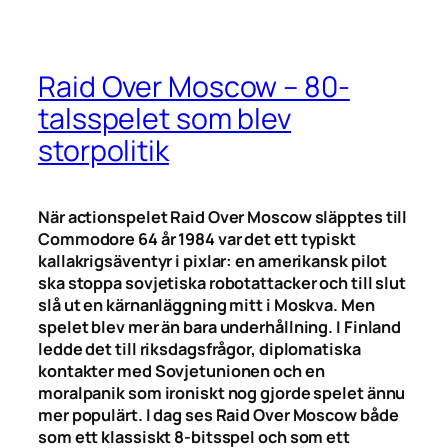
Raid Over Moscow – 80-
talsspelet som blev
storpolitik
När action­spelet Raid Over Moscow släpptes till
Commodore 64 år 1984 var det ett typiskt
kallakrigsäventyr i pixlar: en amerikansk pilot
ska stoppa sovjetiska robotattacker och till slut
slå ut en kärnanläggning mitt i Moskva. Men
spelet blev mer än bara underhållning. I Finland
ledde det till riksdagsfrågor, diplomatiska
kontakter med Sovjetunionen och en
moralpanik som ironiskt nog gjorde spelet ännu
mer populärt. I dag ses Raid Over Moscow både
som ett klassiskt 8-bitsspel och som ett