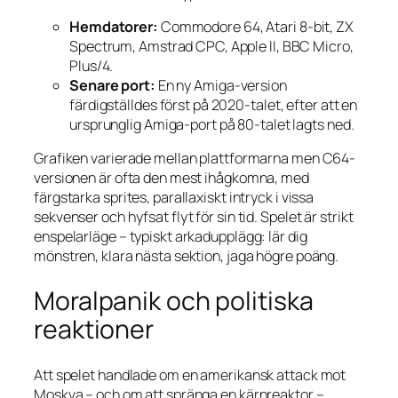
Hemdatorer:
Commodore 64, Atari 8-bit, ZX
Spectrum, Amstrad CPC, Apple II, BBC Micro,
Plus/4.
Senare port:
En ny Amiga-version
färdigställdes först på 2020-talet, efter att en
ursprunglig Amiga-port på 80-talet lagts ned.
Grafiken varierade mellan plattformarna men C64-
versionen är ofta den mest ihågkomna, med
färgstarka sprites, parallaxiskt intryck i vissa
sekvenser och hyfsat flyt för sin tid. Spelet är strikt
enspelarläge – typiskt arkadupplägg: lär dig
mönstren, klara nästa sektion, jaga högre poäng.
Moralpanik och politiska
reaktioner
Att spelet handlade om en amerikansk attack mot
Moskva – och om att spränga en kärnreaktor –