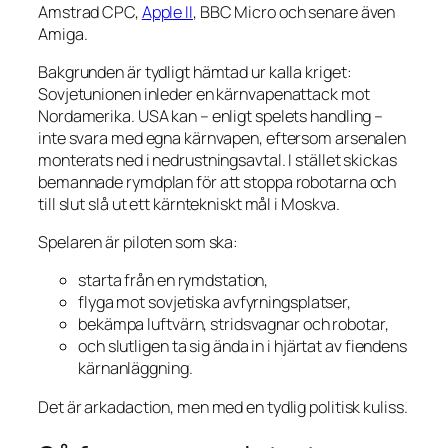
Amstrad CPC,
Apple II
, BBC Micro och senare även
Amiga.
Bakgrunden är tydligt hämtad ur kalla kriget:
Sovjetunionen inleder en kärnvapenattack mot
Nordamerika. USA kan – enligt spelets handling –
inte svara med egna kärnvapen, eftersom arsenalen
monterats ned i nedrustningsavtal. I stället skickas
bemannade rymdplan för att stoppa robotarna och
till slut slå ut ett kärntekniskt mål i Moskva.
Spelaren är piloten som ska:
starta från en rymdstation,
flyga mot sovjetiska avfyrningsplatser,
bekämpa luftvärn, stridsvagnar och robotar,
och slutligen ta sig ända in i hjärtat av fiendens
kärnanläggning.
Det är arkadaction, men med en tydlig politisk kuliss.