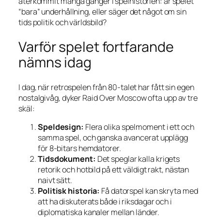
återkommit många gånger i spelhistorien: är spelet
“bara” underhållning, eller säger det något om sin
tids politik och världsbild?
Varför spelet fortfarande
nämns idag
I dag, när retrospelen från 80-talet har fått sin egen
nostalgivåg, dyker
Raid Over Moscow
ofta upp av tre
skäl:
Speldesign:
Flera olika spelmoment i ett och
samma spel, och ganska avancerat upplägg
för 8-bitars hemdatorer.
Tidsdokument:
Det speglar kalla krigets
retorik och hotbild på ett väldigt rakt, nästan
naivt sätt.
Politisk historia:
Få dator­spel kan skryta med
att ha diskuterats både i riksdagar och i
diplomatiska kanaler mellan länder.