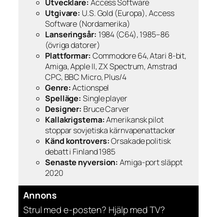
Utvecklare:
Access Software
Utgivare:
U.S. Gold (Europa), Access
Software (Nordamerika)
Lanseringsår:
1984 (C64), 1985–86
(övriga datorer)
Plattformar:
Commodore 64, Atari 8-bit,
Amiga, Apple II, ZX Spectrum, Amstrad
CPC, BBC Micro, Plus/4
Genre:
Actionspel
Spelläge:
Single player
Designer:
Bruce Carver
Kallakrigstema:
Amerikansk pilot
stoppar sovjetiska kärnvapenattacker
Känd kontrovers:
Orsakade politisk
debatt i Finland 1985
Senaste nyversion:
Amiga-port släppt
2020
Annons
Strul med e-posten? Hjälp med TV?