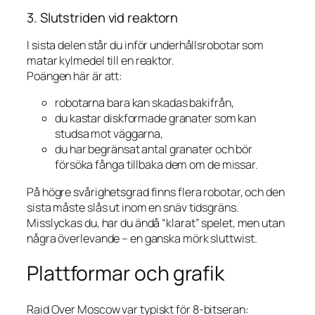
3. Slutstriden vid reaktorn
I sista delen står du inför underhållsrobotar som
matar kylmedel till en reaktor.
Poängen här är att:
robotarna bara kan skadas bakifrån,
du kastar diskformade granater som kan
studsa mot väggarna,
du har begränsat antal granater och bör
försöka fånga tillbaka dem om de missar.
På högre svårighetsgrad finns flera robotar, och den
sista måste slås ut inom en snäv tidsgräns.
Misslyckas du, har du ändå “klarat” spelet, men utan
några överlevande – en ganska mörk sluttwist.
Plattformar och grafik
Raid Over Moscow
var typiskt för 8-bitseran: