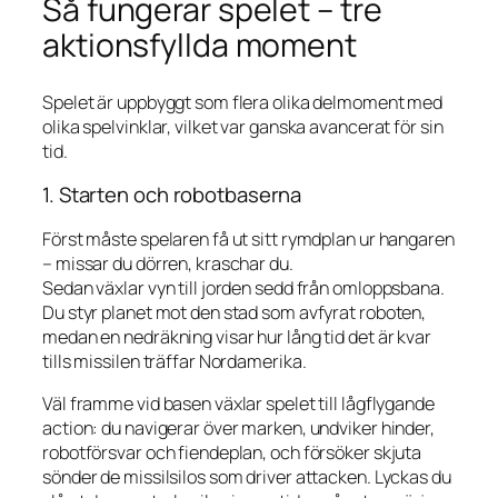
Så fungerar spelet – tre
aktionsfyllda moment
Spelet är uppbyggt som flera olika delmoment med
olika spelvinklar, vilket var ganska avancerat för sin
tid.
1. Starten och robotbaserna
Först måste spelaren få ut sitt rymdplan ur hangaren
– missar du dörren, kraschar du.
Sedan växlar vyn till jorden sedd från omloppsbana.
Du styr planet mot den stad som avfyrat roboten,
medan en nedräkning visar hur lång tid det är kvar
tills missilen träffar Nordamerika.
Väl framme vid basen växlar spelet till lågflygande
action: du navigerar över marken, undviker hinder,
robotförsvar och fiendeplan, och försöker skjuta
sönder de missilsilos som driver attacken. Lyckas du