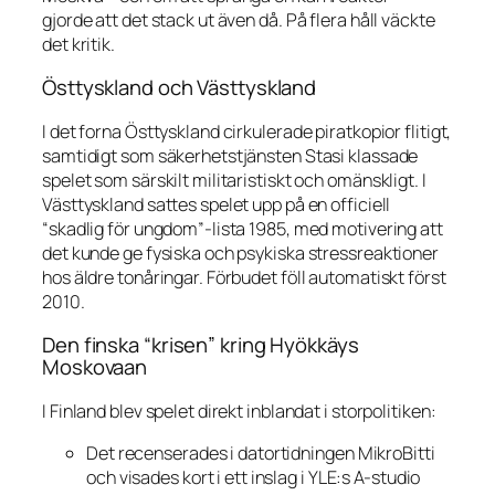
gjorde att det stack ut även då. På flera håll väckte
det kritik.
Östtyskland och Västtyskland
I det forna Östtyskland cirkulerade piratkopior flitigt,
samtidigt som säkerhetstjänsten Stasi klassade
spelet som särskilt militaristiskt och omänskligt. I
Västtyskland sattes spelet upp på en officiell
“skadlig för ungdom”-lista 1985, med motivering att
det kunde ge fysiska och psykiska stressreaktioner
hos äldre tonåringar. Förbudet föll automatiskt först
2010.
Den finska “krisen” kring
Hyökkäys
Moskovaan
I Finland blev spelet direkt inblandat i storpolitiken:
Det recenserades i datortidningen
MikroBitti
och visades kort i ett inslag i YLE:s A-studio