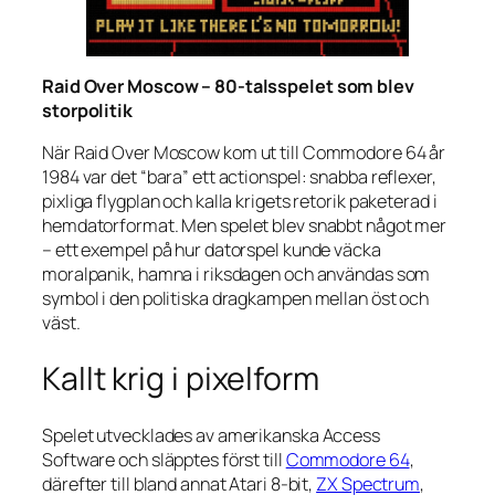
Raid Over Moscow – 80-talsspelet som blev
storpolitik
När
Raid Over Moscow
kom ut till Commodore 64 år
1984 var det “bara” ett actionspel: snabba reflexer,
pixliga flygplan och kalla krigets retorik paketerad i
hemdatorformat. Men spelet blev snabbt något mer
– ett exempel på hur datorspel kunde väcka
moralpanik, hamna i riksdagen och användas som
symbol i den politiska dragkampen mellan öst och
väst.
Kallt krig i pixelform
Spelet utvecklades av amerikanska Access
Software och släpptes först till
Commodore 64
,
därefter till bland annat Atari 8-bit,
ZX Spectrum
,