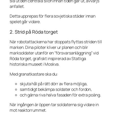
slå ut den centrala silon innan tiden går ut, avvärjs
anfallet.
Detta upprepas för flera sovjetiska städer innan
spelet går vidare.
2. Strid på Röda torget
När robotattackerna har stoppats flyttas striden till
marken. Dina piloter kliver ur planen och blir
marksoldater utanför en “försvarsanläggning” vid
Röda torget, grafiskt inspirerad av Statliga
historiska museet i Moskva.
Med granatkastare ska du:
skjuta hål på rätt dörr av flera möjliga,
samtidigt bekämpa soldater och fordon,
och gärna riva halva fasaden för extra poäng.
När ingången är öppen tar soldaterna sig vidare in
mot reaktorrummet.