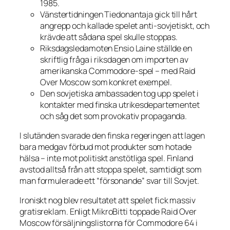
1985.
Vänstertidningen
Tiedonantaja
gick till hårt
angrepp och kallade spelet anti-sovjetiskt, och
krävde att sådana spel skulle stoppas.
Riksdagsledamoten Ensio Laine ställde en
skriftlig fråga i riksdagen om importen av
amerikanska Commodore-spel – med
Raid
Over Moscow
som konkret exempel.
Den sovjetiska ambassaden tog upp spelet i
kontakter med finska utrikesdepartementet
och såg det som provokativ propaganda.
I slutänden svarade den finska regeringen att lagen
bara medgav förbud mot produkter som hotade
hälsa – inte mot politiskt anstötliga spel. Finland
avstod alltså från att stoppa spelet, samtidigt som
man formulerade ett “försonande” svar till Sovjet.
Ironiskt nog blev resultatet att spelet fick massiv
gratisreklam. Enligt
MikroBitti
toppade
Raid Over
Moscow
försäljningslistorna för Commodore 64 i