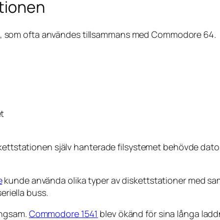
ationen
, som ofta användes tillsammans med Commodore 64.
et
kettstationen själv hanterade filsystemet behövde dator
e
kunde använda olika typer av diskettstationer med sam
iella buss.
ångsam.
Commodore 1541
blev ökänd för sina långa ladd