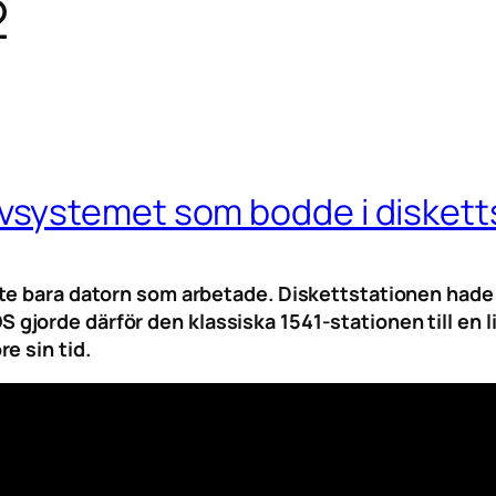
2
systemet som bodde i diskett
nte bara datorn som arbetade. Diskettstationen hade
orde därför den klassiska 1541-stationen till en lite
e sin tid.