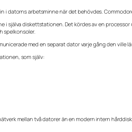
 in i datorns arbetsminne när det behövdes. Commodore
e i själva diskettstationen. Det kördes av en processo
 spelkonsoler.
cerade med en separat dator varje gång den ville läsa e
tionen, som själv:
nätverk mellan två datorer än en modern intern hårddis