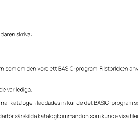
ndaren skriva:
torn som om den vore ett BASIC-program. Filstorleken 
e var lediga.
 när katalogen laddades in kunde det BASIC-program som
e därför särskilda katalogkommandon som kunde visa fil