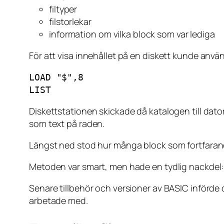
filtyper
filstorlekar
information om vilka block som var lediga
För att visa innehållet på en diskett kunde anvä
LOAD "$",8

LIST
Diskettstationen skickade då katalogen till da
som text på raden.
Längst ned stod hur många block som fortfarand
Metoden var smart, men hade en tydlig nackdel:
Senare tillbehör och versioner av BASIC införd
arbetade med.