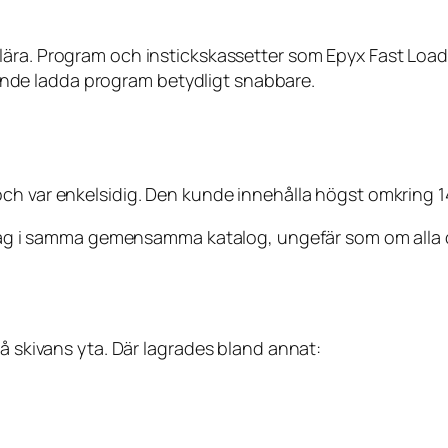
ra. Program och instickskassetter som Epyx Fast Load, 
de ladda program betydligt snabbare.
ch var enkelsidig. Den kunde innehålla högst omkring 144
er låg i samma gemensamma katalog, ungefär som om al
på skivans yta. Där lagrades bland annat: