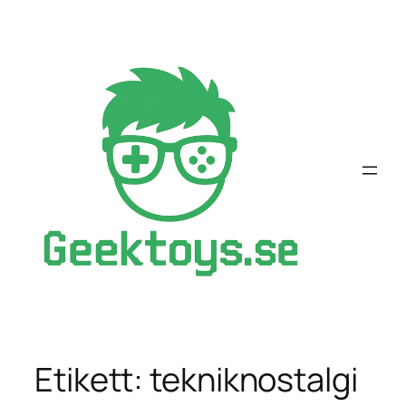
Hoppa
till
innehåll
Etikett:
tekniknostalgi