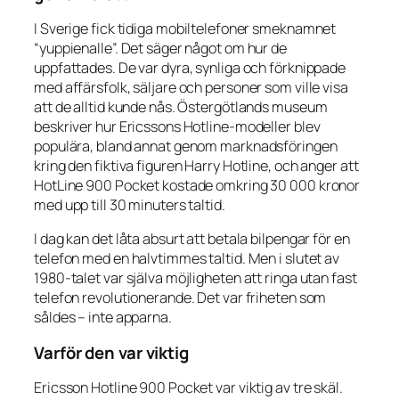
I Sverige fick tidiga mobiltelefoner smeknamnet
“yuppienalle”. Det säger något om hur de
uppfattades. De var dyra, synliga och förknippade
med affärsfolk, säljare och personer som ville visa
att de alltid kunde nås. Östergötlands museum
beskriver hur Ericssons Hotline-modeller blev
populära, bland annat genom marknadsföringen
kring den fiktiva figuren Harry Hotline, och anger att
HotLine 900 Pocket kostade omkring 30 000 kronor
med upp till 30 minuters taltid.
I dag kan det låta absurt att betala bilpengar för en
telefon med en halvtimmes taltid. Men i slutet av
1980-talet var själva möjligheten att ringa utan fast
telefon revolutionerande. Det var friheten som
såldes – inte apparna.
Varför den var viktig
Ericsson Hotline 900 Pocket var viktig av tre skäl.