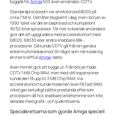
byggda för
Amiga
500 även användas i CDTV.
Standardprocessorn var en Motorola 68000 på
cirka 7 MHz. Det låter blygsamt i dag, men i början av
1990-talet var det en beprövad och kompetent
16/32-bitarsprocessor. För mer krävande användare
gick det att uppgradera med acceleratorkort med
68020, 68030 eller andra snabbare 68k-
processorer. Då kunde CDTV gå från en ganska
enkel multimediakonsol till något som närmade sig
en mer kraftfull
Amiga
-dator.
Även minnet gick att bygga ut. Från början hade
CDTV 1 MB Chip RAM, men med rätt expansioner
kunde den få upp till 2 MB Chip RAM. Via
acceleratorkort kunde maskinen även få Fast RAM,
vilket gav betydligt bättre prestanda eftersom
processorn då fick snabbare arbetsminne som inte
delades med grafik- och ljudkretsarna.
Specialkretsarna som gjorde Amiga speciell