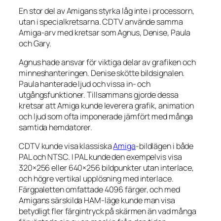
En stor del av Amigans styrka låg inte i processorn,
utan i specialkretsarna. CDTV använde samma
Amiga-arv med kretsar som Agnus, Denise, Paula
och Gary.
Agnus hade ansvar för viktiga delar av grafiken och
minneshanteringen. Denise skötte bildsignalen.
Paula hanterade ljud och vissa in- och
utgångsfunktioner. Tillsammans gjorde dessa
kretsar att Amiga kunde leverera grafik, animation
och ljud som ofta imponerade jämfört med många
samtida hemdatorer.
CDTV kunde visa klassiska
Amiga
-bildlägen i både
PAL och NTSC. I PAL kunde den exempelvis visa
320×256 eller 640×256 bildpunkter utan interlace,
och högre vertikal upplösning med interlace.
Färgpaletten omfattade 4096 färger, och med
Amigans särskilda HAM-läge kunde man visa
betydligt fler färgintryck på skärmen än vad många