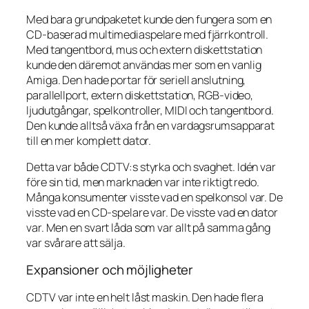
Med bara grundpaketet kunde den fungera som en
CD-baserad multimediaspelare med fjärrkontroll.
Med tangentbord, mus och extern diskettstation
kunde den däremot användas mer som en vanlig
Amiga. Den hade portar för seriell anslutning,
parallellport, extern diskettstation, RGB-video,
ljudutgångar, spelkontroller, MIDI och tangentbord.
Den kunde alltså växa från en vardagsrumsapparat
till en mer komplett dator.
Detta var både CDTV:s styrka och svaghet. Idén var
före sin tid, men marknaden var inte riktigt redo.
Många konsumenter visste vad en spelkonsol var. De
visste vad en CD-spelare var. De visste vad en dator
var. Men en svart låda som var allt på samma gång
var svårare att sälja.
Expansioner och möjligheter
CDTV var inte en helt låst maskin. Den hade flera