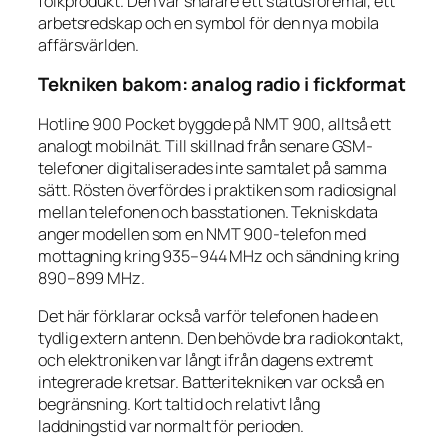
folkprodukt. Den var snarare ett statusföremål, ett
arbetsredskap och en symbol för den nya mobila
affärsvärlden.
Tekniken bakom: analog radio i fickformat
Hotline 900 Pocket byggde på NMT 900, alltså ett
analogt mobilnät. Till skillnad från senare GSM-
telefoner digitaliserades inte samtalet på samma
sätt. Rösten överfördes i praktiken som radiosignal
mellan telefonen och basstationen. Tekniskdata
anger modellen som en NMT 900-telefon med
mottagning kring 935–944 MHz och sändning kring
890–899 MHz.
Det här förklarar också varför telefonen hade en
tydlig extern antenn. Den behövde bra radiokontakt,
och elektroniken var långt ifrån dagens extremt
integrerade kretsar. Batteritekniken var också en
begränsning. Kort taltid och relativt lång
laddningstid var normalt för perioden.