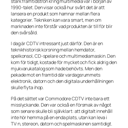
stark framtidstron kring multimedia var i början av
1990-talet. Den visar också hur svårt det är att
lansera en produkt som hamnar mellan flera
kategorier. Tekniken kan vara smart, men om
marknaden inte förstår vad produkten är till för blir
den svårsåld.
I dag är CDTV intressant just därför. Den är en
teknikhistorisk korsning mellan hemdator,
spelkonsol, CD-spelare och multimediamaskin. Den
kom för tidigt, kostade för mycket och fick aldrig den
mjukvarukatalog som hade behövts. Men den
pekade mot en framtid där vardagsrummets
elektronik, datorn och den digitala underhållningen
skulle flyta ihop.
På det sättet var Commodore CDTV inte bara ett
misslyckande. Den var också en försmak av något
som senare skulle bli självklart: att digitalt innehåll
inte hör hemma på en enda plats, utan kan leva i
TV:n, stereon, datorn och spelmaskinen samtidigt.