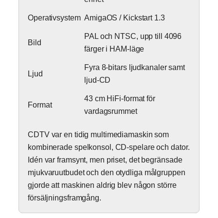
Operativsystem
AmigaOS / Kickstart 1.3
PAL och NTSC, upp till 4096
Bild
färger i HAM-läge
Fyra 8-bitars ljudkanaler samt
Ljud
ljud-CD
43 cm HiFi-format för
Format
vardagsrummet
CDTV var en tidig multimediamaskin som
kombinerade spelkonsol, CD-spelare och dator.
Idén var framsynt, men priset, det begränsade
mjukvaruutbudet och den otydliga målgruppen
gjorde att maskinen aldrig blev någon större
försäljningsframgång.