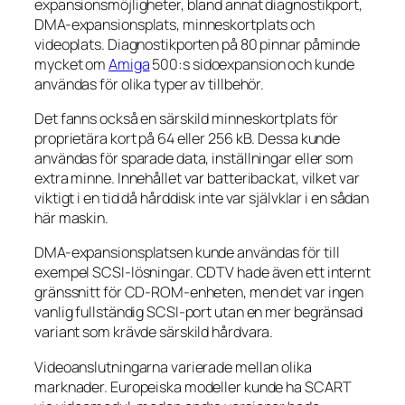
expansionsmöjligheter, bland annat diagnostikport,
DMA-expansionsplats, minneskortplats och
videoplats. Diagnostikporten på 80 pinnar påminde
mycket om
Amiga
500:s sidoexpansion och kunde
användas för olika typer av tillbehör.
Det fanns också en särskild minneskortplats för
proprietära kort på 64 eller 256 kB. Dessa kunde
användas för sparade data, inställningar eller som
extra minne. Innehållet var batteribackat, vilket var
viktigt i en tid då hårddisk inte var självklar i en sådan
här maskin.
DMA-expansionsplatsen kunde användas för till
exempel SCSI-lösningar. CDTV hade även ett internt
gränssnitt för CD-ROM-enheten, men det var ingen
vanlig fullständig SCSI-port utan en mer begränsad
variant som krävde särskild hårdvara.
Videoanslutningarna varierade mellan olika
marknader. Europeiska modeller kunde ha SCART