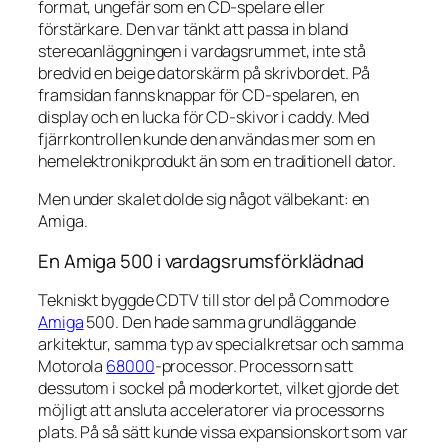
format, ungefär som en CD-spelare eller
förstärkare. Den var tänkt att passa in bland
stereoanläggningen i vardagsrummet, inte stå
bredvid en beige datorskärm på skrivbordet. På
framsidan fanns knappar för CD-spelaren, en
display och en lucka för CD-skivor i caddy. Med
fjärrkontrollen kunde den användas mer som en
hemelektronikprodukt än som en traditionell dator.
Men under skalet dolde sig något välbekant: en
Amiga.
En Amiga 500 i vardagsrumsförklädnad
Tekniskt byggde CDTV till stor del på Commodore
Amiga
500. Den hade samma grundläggande
arkitektur, samma typ av specialkretsar och samma
Motorola
68000
-processor. Processorn satt
dessutom i sockel på moderkortet, vilket gjorde det
möjligt att ansluta acceleratorer via processorns
plats. På så sätt kunde vissa expansionskort som var