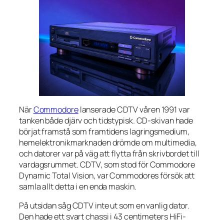
När
Commodore
lanserade CDTV våren 1991 var
tanken både djärv och tidstypisk. CD-skivan hade
börjat framstå som framtidens lagringsmedium,
hemelektronikmarknaden drömde om multimedia,
och datorer var på väg att flytta från skrivbordet till
vardagsrummet. CDTV, som stod för Commodore
Dynamic Total Vision, var Commodores försök att
samla allt detta i en enda maskin.
På utsidan såg CDTV inte ut som en vanlig dator.
Den hade ett svart chassi i 43 centimeters HiFi-