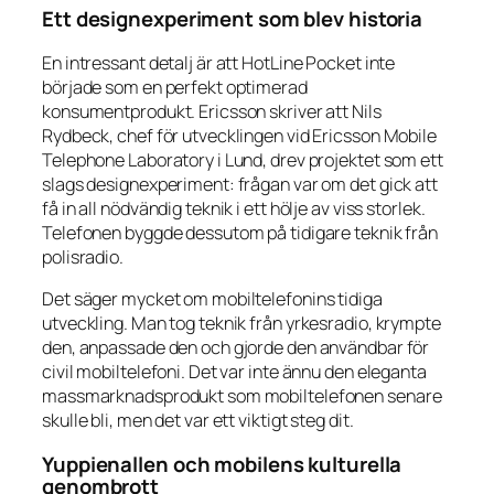
Ett designexperiment som blev historia
En intressant detalj är att HotLine Pocket inte
började som en perfekt optimerad
konsumentprodukt. Ericsson skriver att Nils
Rydbeck, chef för utvecklingen vid Ericsson Mobile
Telephone Laboratory i Lund, drev projektet som ett
slags designexperiment: frågan var om det gick att
få in all nödvändig teknik i ett hölje av viss storlek.
Telefonen byggde dessutom på tidigare teknik från
polisradio.
Det säger mycket om mobiltelefonins tidiga
utveckling. Man tog teknik från yrkesradio, krympte
den, anpassade den och gjorde den användbar för
civil mobiltelefoni. Det var inte ännu den eleganta
massmarknadsprodukt som mobiltelefonen senare
skulle bli, men det var ett viktigt steg dit.
Yuppienallen och mobilens kulturella
genombrott