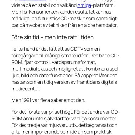
vidare på en stabil och välkänd
Amiga
-plattform.
Men för konsumenten kunde resultatet kännas
märkligt: en futuristisk CD-maskin som samtidigt
bar på mycket av tekniken från en äldre hemdator.
Före sin tid – men inte rätt i tiden
I efterhand är det lätt att se CDTV som en
föregångare till många senare idéer. Den hade CD-
ROM, fjärrkontroll, vardagsrumsformat,
multimediafokus och möjlighet att kombinera spel,
ljud, bild och datorfunktioner. På pappret låter det
nästan som en tidig version av framtidens digitala
mediecenter.
Men 1991 var flera saker emot den.
För det första var priset högt. För det andra var CD-
ROM ännu inte självklart för vanliga konsumenter.
För det tredje var mjukvaruutbudet begränsat och
ofta mer imponerande som idé än som praktisk