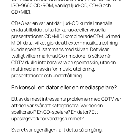
ISO-9660 CD-ROM, vanliga ljud-CD, CD+G och
CD+MIDI.
CD+G var en variant där ljud-CD kunde innehålla
enkla stillbilder, ofta för karaoke eller visuella
presentationer. CD+MIDI kombinerade CD-ljud med
MIDI-data, vilket gjorde att extern musikutrustning
kunde spela tillsammans med skivan. Det visar
tydligt vilken marknad Commodore försökte nå:
CDTV skulle inte bara vara en spelmaskin, utan en
multimediamaskin för musik, utbildning,
presentationer och underhållning.
En konsol, en dator eller en mediaspelare?
Ett av de mest intressanta problemen med CDTV var
att den var svår att kategorisera. Var den en
spelkonsol? En CD-spelare? En dator? Ett
uppslagsverk för vardagsrummet?
Svaret var egentligen: allt detta på en gång.