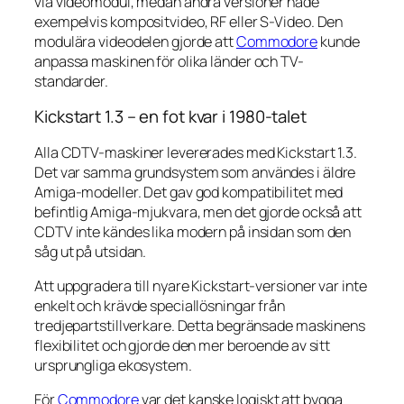
via videomodul, medan andra versioner hade
exempelvis kompositvideo, RF eller S-Video. Den
modulära videodelen gjorde att
Commodore
kunde
anpassa maskinen för olika länder och TV-
standarder.
Kickstart 1.3 – en fot kvar i 1980-talet
Alla CDTV-maskiner levererades med Kickstart 1.3.
Det var samma grundsystem som användes i äldre
Amiga-modeller. Det gav god kompatibilitet med
befintlig Amiga-mjukvara, men det gjorde också att
CDTV inte kändes lika modern på insidan som den
såg ut på utsidan.
Att uppgradera till nyare Kickstart-versioner var inte
enkelt och krävde speciallösningar från
tredjepartstillverkare. Detta begränsade maskinens
flexibilitet och gjorde den mer beroende av sitt
ursprungliga ekosystem.
För
Commodore
var det kanske logiskt att bygga