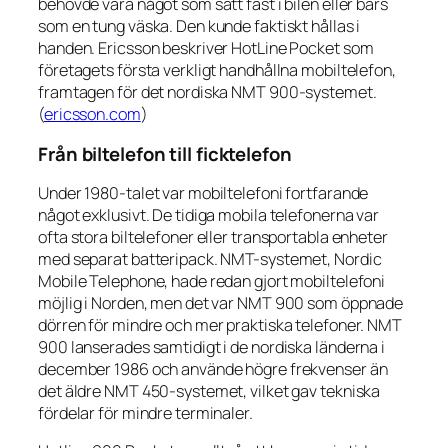
behövde vara något som satt fast i bilen eller bars
som en tung väska. Den kunde faktiskt hållas i
handen. Ericsson beskriver HotLine Pocket som
företagets första verkligt handhållna mobiltelefon,
framtagen för det nordiska NMT 900-systemet.
(
ericsson.com
)
Från biltelefon till ficktelefon
Under 1980-talet var mobiltelefoni fortfarande
något exklusivt. De tidiga mobila telefonerna var
ofta stora biltelefoner eller transportabla enheter
med separat batteripack. NMT-systemet, Nordic
Mobile Telephone, hade redan gjort mobiltelefoni
möjlig i Norden, men det var NMT 900 som öppnade
dörren för mindre och mer praktiska telefoner. NMT
900 lanserades samtidigt i de nordiska länderna i
december 1986 och använde högre frekvenser än
det äldre NMT 450-systemet, vilket gav tekniska
fördelar för mindre terminaler.