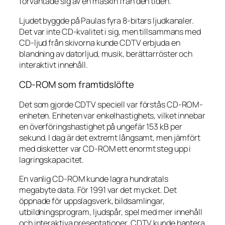
förväntade sig av en maskin från den tiden.
Ljudet byggde på Paulas fyra 8-bitars ljudkanaler.
Det var inte CD-kvalitet i sig, men tillsammans med
CD-ljud från skivorna kunde CDTV erbjuda en
blandning av datorljud, musik, berättarröster och
interaktivt innehåll.
CD-ROM som framtidslöfte
Det som gjorde CDTV speciell var förstås CD-ROM-
enheten. Enheten var enkelhastighets, vilket innebar
en överföringshastighet på ungefär 153 kB per
sekund. I dag är det extremt långsamt, men jämfört
med disketter var CD-ROM ett enormt steg upp i
lagringskapacitet.
En vanlig CD-ROM kunde lagra hundratals
megabyte data. För 1991 var det mycket. Det
öppnade för uppslagsverk, bildsamlingar,
utbildningsprogram, ljudspår, spel med mer innehåll
och interaktiva presentationer. CDTV kunde hantera