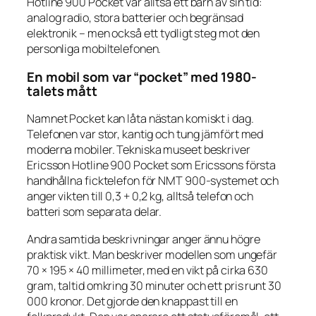
Hotline 900 Pocket var alltså ett barn av sin tid:
analog radio, stora batterier och begränsad
elektronik – men också ett tydligt steg mot den
personliga mobiltelefonen.
En mobil som var “pocket” med 1980-
talets mått
Namnet Pocket kan låta nästan komiskt i dag.
Telefonen var stor, kantig och tung jämfört med
moderna mobiler. Tekniska museet beskriver
Ericsson Hotline 900 Pocket som Ericssons första
handhållna ficktelefon för NMT 900-systemet och
anger vikten till 0,3 + 0,2 kg, alltså telefon och
batteri som separata delar.
Andra samtida beskrivningar anger ännu högre
praktisk vikt. Man beskriver modellen som ungefär
70 × 195 × 40 millimeter, med en vikt på cirka 630
gram, taltid omkring 30 minuter och ett pris runt 30
000 kronor. Det gjorde den knappast till en