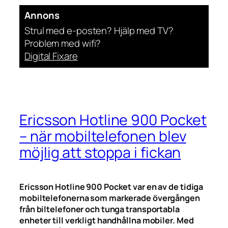
Annons
Strul med e-posten? Hjälp med TV?
Problem med wifi?
Digital Fixare
Ericsson Hotline 900 Pocket
– när mobiltelefonen blev
möjlig att stoppa i fickan
Ericsson Hotline 900 Pocket var en av de tidiga
mobiltelefonerna som markerade övergången
från biltelefoner och tunga transportabla
enheter till verkligt handhållna mobiler. Med