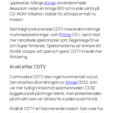
upplevelse. Många
Amiga
-användare hade
dessutom redan en Amiga 500 och kunde vänta på
CD-ROM-tillbehör i stället för att köpa en helt ny
maskin.
Samtidigt konkurrerade CDTV med andra märkliga
multimediasatsningar, som
Philips
CD-i, samt med
mer renodlade spelkonsoler som Sega Mega Drive
och Super Nintendo. Spelkonsolerna var enklare att
förstå: stoppa i ett spel och spela. CDTV krävde mer
förklaring.
Arvet efter CDTV
Commodore CDTV blev ingen kommersiell succé.
Den ersattes så småningom av
Amiga
CD32, som
var mer tydligt riktad mot spelmarknaden. CD32
byggde också på Amiga-teknik, men presenterades
på ett sätt som var lättare för kunderna att förstå.
Ändå är CDTV en fascinerande maskin. Den visar hur