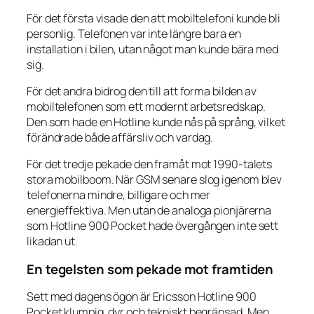
För det första visade den att mobiltelefoni kunde bli
personlig. Telefonen var inte längre bara en
installation i bilen, utan något man kunde bära med
sig.
För det andra bidrog den till att forma bilden av
mobiltelefonen som ett modernt arbetsredskap.
Den som hade en Hotline kunde nås på språng, vilket
förändrade både affärsliv och vardag.
För det tredje pekade den framåt mot 1990-talets
stora mobilboom. När GSM senare slog igenom blev
telefonerna mindre, billigare och mer
energieffektiva. Men utan de analoga pionjärerna
som Hotline 900 Pocket hade övergången inte sett
likadan ut.
En tegelsten som pekade mot framtiden
Sett med dagens ögon är Ericsson Hotline 900
Pocket klumpig, dyr och tekniskt begränsad. Men