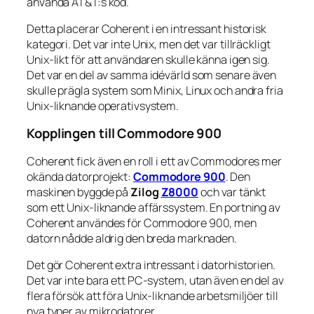
använda AT&T:s kod.
Detta placerar Coherent i en intressant historisk
kategori. Det var inte Unix, men det var tillräckligt
Unix-likt för att användaren skulle känna igen sig.
Det var en del av samma idévärld som senare även
skulle prägla system som Minix, Linux och andra fria
Unix-liknande operativsystem.
Kopplingen till Commodore 900
Coherent fick även en roll i ett av Commodores mer
okända datorprojekt:
Commodore 900
. Den
maskinen byggde på
Zilog
Z8000
och var tänkt
som ett Unix-liknande affärssystem. En portning av
Coherent användes för Commodore 900, men
datorn nådde aldrig den breda marknaden.
Det gör Coherent extra intressant i datorhistorien.
Det var inte bara ett PC-system, utan även en del av
flera försök att föra Unix-liknande arbetsmiljöer till
nya typer av mikrodatorer.