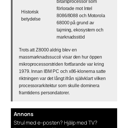
bitarsprocessor som
förlorade mot Intel
Historisk
8086/8088 och Motorola
betydelse
68000 på grund av
tajming, ekosystem och
marknadsstöd
Trots att Z8000 aldrig blev en
massmarknadssuccé visar den hur öppen
mikroprocessorstriden fortfarande var kring
1979. Innan IBM PC och x86-klonerna satte
riktningen var det långt ifrån självklart vilken
processorarkitektur som skulle dominera
framtidens persondatorer.
Annons
Strul med e-posten? Hjälp med TV?