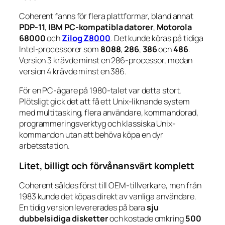
Coherent fanns för flera plattformar, bland annat
PDP-11
,
IBM PC-kompatibla datorer
,
Motorola
68000
och
Zilog Z8000
. Det kunde köras på tidiga
Intel-processorer som
8088
,
286
,
386
och
486
.
Version 3 krävde minst en 286-processor, medan
version 4 krävde minst en 386.
För en PC-ägare på 1980-talet var detta stort.
Plötsligt gick det att få ett Unix-liknande system
med multitasking, flera användare, kommandorad,
programmeringsverktyg och klassiska Unix-
kommandon utan att behöva köpa en dyr
arbetsstation.
Litet, billigt och förvånansvärt komplett
Coherent såldes först till OEM-tillverkare, men från
1983 kunde det köpas direkt av vanliga användare.
En tidig version levererades på bara
sju
dubbelsidiga disketter
och kostade omkring
500