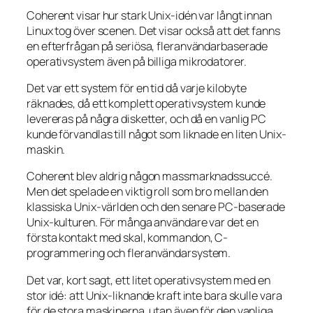
Coherent visar hur stark Unix-idén var långt innan
Linux tog över scenen. Det visar också att det fanns
en efterfrågan på seriösa, fleranvändarbaserade
operativsystem även på billiga mikrodatorer.
Det var ett system för en tid då varje kilobyte
räknades, då ett komplett operativsystem kunde
levereras på några disketter, och då en vanlig PC
kunde förvandlas till något som liknade en liten Unix-
maskin.
Coherent blev aldrig någon massmarknadssuccé.
Men det spelade en viktig roll som bro mellan den
klassiska Unix-världen och den senare PC-baserade
Unix-kulturen. För många användare var det en
första kontakt med skal, kommandon, C-
programmering och fleranvändarsystem.
Det var, kort sagt, ett litet operativsystem med en
stor idé: att Unix-liknande kraft inte bara skulle vara
för de stora maskinerna, utan även för den vanliga