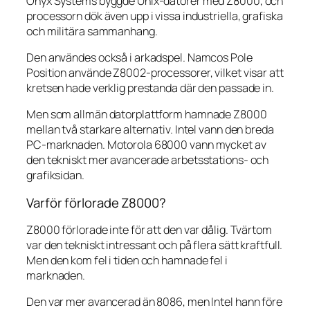
Onyx Systems byggde Unix-datorer med Z8000, och
processorn dök även upp i vissa industriella, grafiska
och militära sammanhang.
Den användes också i arkadspel. Namcos Pole
Position använde Z8002-processorer, vilket visar att
kretsen hade verklig prestanda där den passade in.
Men som allmän datorplattform hamnade Z8000
mellan två starkare alternativ. Intel vann den breda
PC-marknaden. Motorola 68000 vann mycket av
den tekniskt mer avancerade arbetsstations- och
grafiksidan.
Varför förlorade Z8000?
Z8000 förlorade inte för att den var dålig. Tvärtom
var den tekniskt intressant och på flera sätt kraftfull.
Men den kom fel i tiden och hamnade fel i
marknaden.
Den var mer avancerad än 8086, men Intel hann före