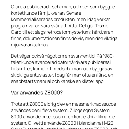
Ciarcia publicerade scheman, och den som byggde
kortet kunde få mjukvaran. Senare
kommersialiserades produkten, men i dag verkar
programvaran vara svår att hitta. Det gör Trump
Card till ett slags retrodatormysterium: hårdvaran
finns, dokumentationen finns delvis, men den viktiga
mjukvaran saknas.
Det säger också något om en svunnen tid. På 1980-
talet kunde avancerad datorhårdvara publiceras i
tidskrifter, komplett med scheman, och byggas av
skickliga entusiaster. I dag får man ofta en länk, en
snabbstartsmanual och kanske en klisterlapp.
Var användes Z8000?
Trots att Z8000 aldrig blev en massmarknadssuccé
användes den i flera system. Zilogs egna System
8000 använde processorn och körde Unix-liknande
system. Olivetti använde Z8000 i bland annat M20.