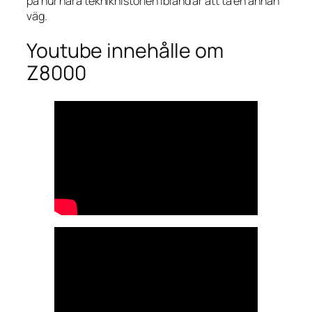
på hur nära teknikhistorien ibland är att ta en annan
väg.
Youtube innehålle om
Z8000