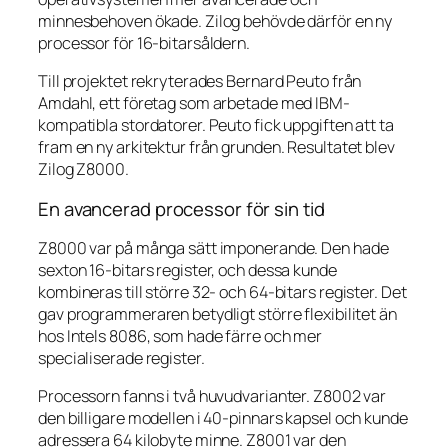
minnesbehoven ökade. Zilog behövde därför en ny
processor för 16-bitarsåldern.
Till projektet rekryterades Bernard Peuto från
Amdahl, ett företag som arbetade med IBM-
kompatibla stordatorer. Peuto fick uppgiften att ta
fram en ny arkitektur från grunden. Resultatet blev
Zilog Z8000.
En avancerad processor för sin tid
Z8000 var på många sätt imponerande. Den hade
sexton 16-bitars register, och dessa kunde
kombineras till större 32- och 64-bitars register. Det
gav programmeraren betydligt större flexibilitet än
hos Intels 8086, som hade färre och mer
specialiserade register.
Processorn fanns i två huvudvarianter. Z8002 var
den billigare modellen i 40-pinnars kapsel och kunde
adressera 64 kilobyte minne. Z8001 var den