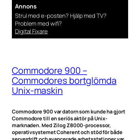
Annons
Strul med e-posten? Hjälp med TV?
Problem med wifi?
Digital Fixare
Commodore 900 –
Commodores bortglömda
Unix-maskin
Commodore 900 var datorn som kunde ha gjort
Commodore till en seriös aktör på Unix-
marknaden. Med Zilog Z8000-processor,
operativsystemet Coherent och stöd för både
serverdrift och avancerade arbetsstationer var