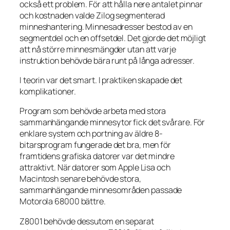
också ett problem. För att hålla nere antalet pinnar
och kostnaden valde Zilog segmenterad
minneshantering. Minnesadresser bestod av en
segmentdel och en offsetdel. Det gjorde det möjligt
att nå större minnesmängder utan att varje
instruktion behövde bära runt på långa adresser.
I teorin var det smart. I praktiken skapade det
komplikationer.
Program som behövde arbeta med stora
sammanhängande minnesytor fick det svårare. För
enklare system och portning av äldre 8-
bitarsprogram fungerade det bra, men för
framtidens grafiska datorer var det mindre
attraktivt. När datorer som Apple Lisa och
Macintosh senare behövde stora,
sammanhängande minnesområden passade
Motorola 68000 bättre.
Z8001 behövde dessutom en separat