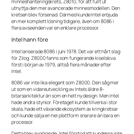
minneshanteringskrets, Z8010, för att fullt ut
utnyttja den mer avancerade minnesmodellen. Den
kretsen blev försenad. Därmed kunde Intel erbjuda
en mer komplett lösning tidigare, även om 8086 i
flera avseenden var en enklare processor.
Intel hann före
Intel lanserade 8086 i juni 1978. Det var ett hårt slag
för Zilog. Z8000 fanns som fungerande kiselskiva
först i början av 1979, alltså flera månader efter
Intel.
8086 var inte lika elegant som Z8000. Den såg mer
ut som en vidareutveckling av Intels äldre 8-
bitarsarkitektur än som en helt ny design. Men Intel
hade andra styrkor. Företaget kunde tillverka i stor
skala, hade ett växande ekosystem av kringkretsar
och kunde sälja en hel plattform snarare än bara en
processor.
Detta blev avgörande. Intel förstod att kunderna inte