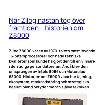
När Zilog nästan tog över
framtiden – historien om
Z8000
Zilog Z8000 var en av 1970-talets mest lovande
16-bitarsprocessorer och hade tekniska
kvaliteter som kunde ha gjort den till en vinnare
i den tidiga persondatoreran. Ändå blev den
omsprungen av Intels 8086 och Motorolas
68000. Historien om Z8000 visar hur tajming,
ekosystem, marknadsföring och strategiska
beslut ibland betyder mer än själva tekniken.