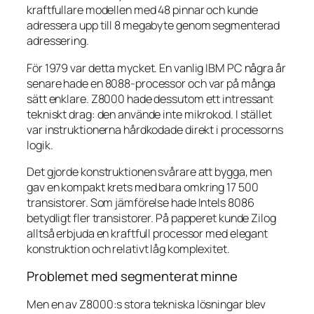
kraftfullare modellen med 48 pinnar och kunde
adressera upp till 8 megabyte genom segmenterad
adressering.
För 1979 var detta mycket. En vanlig IBM PC några år
senare hade en 8088-processor och var på många
sätt enklare. Z8000 hade dessutom ett intressant
tekniskt drag: den använde inte mikrokod. I stället
var instruktionerna hårdkodade direkt i processorns
logik.
Det gjorde konstruktionen svårare att bygga, men
gav en kompakt krets med bara omkring 17 500
transistorer. Som jämförelse hade Intels 8086
betydligt fler transistorer. På papperet kunde Zilog
alltså erbjuda en kraftfull processor med elegant
konstruktion och relativt låg komplexitet.
Problemet med segmenterat minne
Men en av Z8000:s stora tekniska lösningar blev