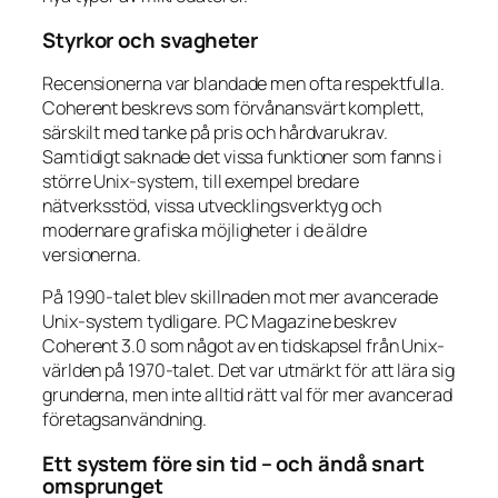
Styrkor och svagheter
Recensionerna var blandade men ofta respektfulla.
Coherent beskrevs som förvånansvärt komplett,
särskilt med tanke på pris och hårdvarukrav.
Samtidigt saknade det vissa funktioner som fanns i
större Unix-system, till exempel bredare
nätverksstöd, vissa utvecklingsverktyg och
modernare grafiska möjligheter i de äldre
versionerna.
På 1990-talet blev skillnaden mot mer avancerade
Unix-system tydligare. PC Magazine beskrev
Coherent 3.0 som något av en tidskapsel från Unix-
världen på 1970-talet. Det var utmärkt för att lära sig
grunderna, men inte alltid rätt val för mer avancerad
företagsanvändning.
Ett system före sin tid – och ändå snart
omsprunget