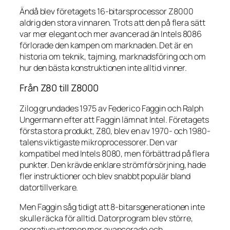
Ändå blev företagets 16-bitarsprocessor Z8000
aldrig den stora vinnaren. Trots att den på flera sätt
var mer elegant och mer avancerad än Intels 8086
förlorade den kampen om marknaden. Det är en
historia om teknik, tajming, marknadsföring och om
hur den bästa konstruktionen inte alltid vinner.
Från Z80 till Z8000
Zilog grundades 1975 av Federico Faggin och Ralph
Ungermann efter att Faggin lämnat Intel. Företagets
första stora produkt, Z80, blev en av 1970- och 1980-
talens viktigaste mikroprocessorer. Den var
kompatibel med Intels 8080, men förbättrad på flera
punkter. Den krävde enklare strömförsörjning, hade
fler instruktioner och blev snabbt populär bland
datortillverkare.
Men Faggin såg tidigt att 8-bitarsgenerationen inte
skulle räcka för alltid. Datorprogram blev större,
operativsystemen mer avancerade och