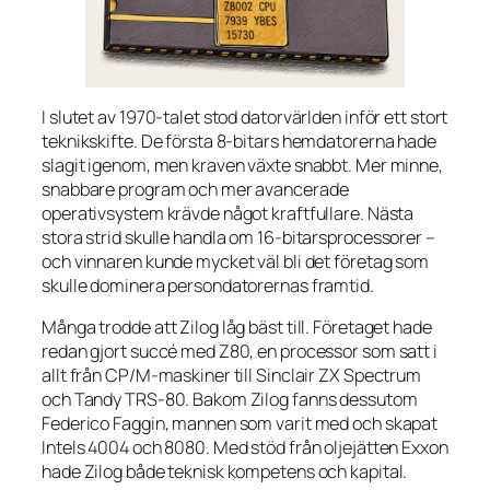
I slutet av 1970-talet stod datorvärlden inför ett stort
teknikskifte. De första 8-bitars hemdatorerna hade
slagit igenom, men kraven växte snabbt. Mer minne,
snabbare program och mer avancerade
operativsystem krävde något kraftfullare. Nästa
stora strid skulle handla om 16-bitarsprocessorer –
och vinnaren kunde mycket väl bli det företag som
skulle dominera persondatorernas framtid.
Många trodde att Zilog låg bäst till. Företaget hade
redan gjort succé med Z80, en processor som satt i
allt från CP/M-maskiner till Sinclair ZX Spectrum
och Tandy TRS-80. Bakom Zilog fanns dessutom
Federico Faggin, mannen som varit med och skapat
Intels 4004 och 8080. Med stöd från oljejätten Exxon
hade Zilog både teknisk kompetens och kapital.