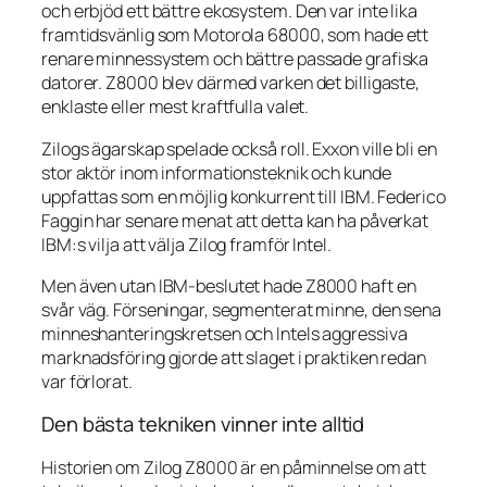
och erbjöd ett bättre ekosystem. Den var inte lika
framtidsvänlig som Motorola 68000, som hade ett
renare minnessystem och bättre passade grafiska
datorer. Z8000 blev därmed varken det billigaste,
enklaste eller mest kraftfulla valet.
Zilogs ägarskap spelade också roll. Exxon ville bli en
stor aktör inom informationsteknik och kunde
uppfattas som en möjlig konkurrent till IBM. Federico
Faggin har senare menat att detta kan ha påverkat
IBM:s vilja att välja Zilog framför Intel.
Men även utan IBM-beslutet hade Z8000 haft en
svår väg. Förseningar, segmenterat minne, den sena
minneshanteringskretsen och Intels aggressiva
marknadsföring gjorde att slaget i praktiken redan
var förlorat.
Den bästa tekniken vinner inte alltid
Historien om Zilog Z8000 är en påminnelse om att