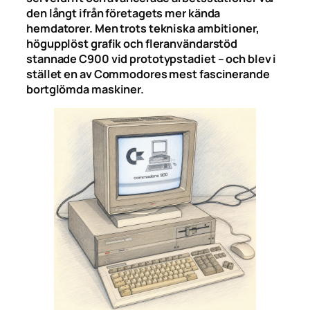
den långt ifrån företagets mer kända
hemdatorer. Men trots tekniska ambitioner,
högupplöst grafik och fleranvändarstöd
stannade C900 vid prototypstadiet – och blev i
stället en av Commodores mest fascinerande
bortglömda maskiner.