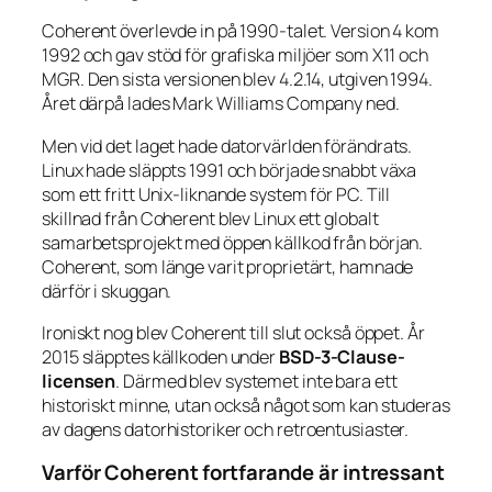
Coherent överlevde in på 1990-talet. Version 4 kom
1992 och gav stöd för grafiska miljöer som X11 och
MGR. Den sista versionen blev 4.2.14, utgiven 1994.
Året därpå lades Mark Williams Company ned.
Men vid det laget hade datorvärlden förändrats.
Linux hade släppts 1991 och började snabbt växa
som ett fritt Unix-liknande system för PC. Till
skillnad från Coherent blev Linux ett globalt
samarbetsprojekt med öppen källkod från början.
Coherent, som länge varit proprietärt, hamnade
därför i skuggan.
Ironiskt nog blev Coherent till slut också öppet. År
2015 släpptes källkoden under
BSD-3-Clause-
licensen
. Därmed blev systemet inte bara ett
historiskt minne, utan också något som kan studeras
av dagens datorhistoriker och retroentusiaster.
Varför Coherent fortfarande är intressant