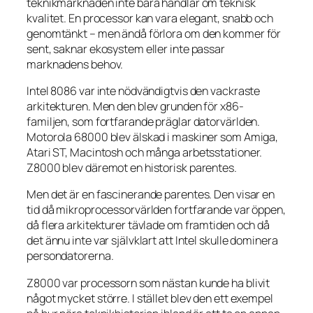
teknikmarknaden inte bara handlar om teknisk
kvalitet. En processor kan vara elegant, snabb och
genomtänkt – men ändå förlora om den kommer för
sent, saknar ekosystem eller inte passar
marknadens behov.
Intel 8086 var inte nödvändigtvis den vackraste
arkitekturen. Men den blev grunden för x86-
familjen, som fortfarande präglar datorvärlden.
Motorola 68000 blev älskad i maskiner som Amiga,
Atari ST, Macintosh och många arbetsstationer.
Z8000 blev däremot en historisk parentes.
Men det är en fascinerande parentes. Den visar en
tid då mikroprocessorvärlden fortfarande var öppen,
då flera arkitekturer tävlade om framtiden och då
det ännu inte var självklart att Intel skulle dominera
persondatorerna.
Z8000 var processorn som nästan kunde ha blivit
något mycket större. I stället blev den ett exempel