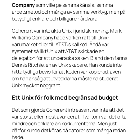
Company
som ville ge samma känsla, samma
arbetsmetod och många av samma verktyg, men på
betydligt enklare och billigare hårdvara.
Coherent var inte äkta Unix i juridisk mening. Mark
Williams Company hade varken rätt till Unix-
varumärket eller till AT&T:s källkod. Ändå var
systemet så likt Unix att AT&T skickade en
delegation för att undersöka saken. Bland dem fanns
Dennis Ritchie, en av Unix skapare. Han kunde inte
hitta tydliga bevis för att koden var kopierad, även
om han ansåg att utvecklarna måste ha studerat
Unix mycket noggrant.
Ett Unix för folk med begränsad budget
Det som gjorde Coherent intressant var inte att det
var störst eller mest avancerat. Tvärtom var det ofta
mindre och enklare än konkurrenterna. Men just
därför kunde det köras på datorer som många redan
hade.