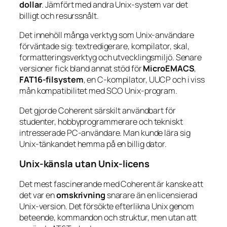
dollar
. Jämfört med andra Unix-system var det
billigt och resurssnålt.
Det innehöll många verktyg som Unix-användare
förväntade sig: textredigerare, kompilator, skal,
formatteringsverktyg och utvecklingsmiljö. Senare
versioner fick bland annat stöd för
MicroEMACS
,
FAT16-filsystem
, en C-kompilator, UUCP och i viss
mån kompatibilitet med SCO Unix-program.
Det gjorde Coherent särskilt användbart för
studenter, hobbyprogrammerare och tekniskt
intresserade PC-användare. Man kunde lära sig
Unix-tänkandet hemma på en billig dator.
Unix-känsla utan Unix-licens
Det mest fascinerande med Coherent är kanske att
det var en
omskrivning
snarare än en licensierad
Unix-version. Det försökte efterlikna Unix genom
beteende, kommandon och struktur, men utan att