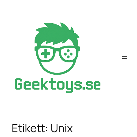
Hoppa
till
innehåll
Etikett:
Unix