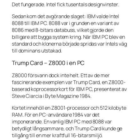
Det fungerade. Intel fick tusentals designvinster.
Sedan kom det avgörande slaget: IBM valde Intel
8088 till IBM PC. 8088 var i grunden en variant av
8086 med 8-bitars databuss, vilket gjorde den
billigare att bygga system kring. När IBM PC blev en
standard och klonerna började spridas var Intels väg
till dominans utstakad.
Trump Card – Z8000 i en PC
Z8000 försvann dock inte helt. Ett av de mer
fascinerande exemplen var Trump Card, en Z8000-
baserad koprocessorkort för IBM PC, presenterat av
Steve Ciarcia i Byte Magazine 1984.
Kortet innehöll en Z8001-processor och 512 kilobyte
RAM. För en PC-användare 1984 var det
imponerande. En vanlig IBM PC med 8088 var
betydligt långsammare, och Trump Card kunde ge
tillgång till en mer kraftfull 16-bitarsmiljö.