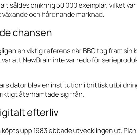
talt såldes omkring 50 000 exemplar, vilket var
bt växande och hårdnande marknad.
ade chansen
igen en viktig referens när BBC tog fram sin k
 var att NewBrain inte var redo för serieprod
 vars dator blev en institution i brittisk utbild
iktigt återhämtade sig från.
igitalt efterliv
 köpts upp 1983 ebbade utvecklingen ut. Plane