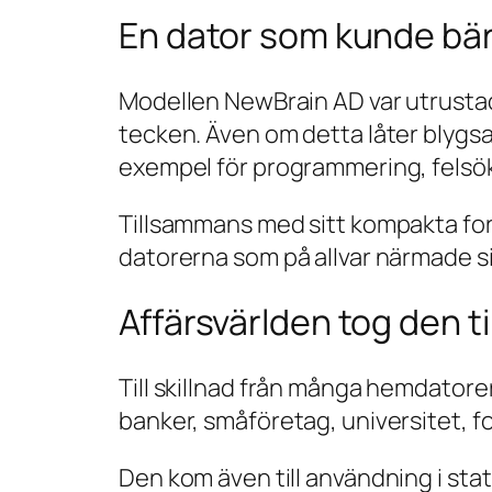
En dator som kunde bär
Modellen NewBrain AD var utrusta
tecken. Även om detta låter blygsam
exempel för programmering, felsök
Tillsammans med sitt kompakta for
datorerna som på allvar närmade s
Affärsvärlden tog den til
Till skillnad från många hemdatore
banker, småföretag, universitet, f
Den kom även till användning i sta