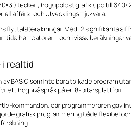
 80×30 tecken, högupplöst grafik upp till 640×
onell affärs- och utvecklingsmjukvara.
ns flyttalsberäkningar. Med 12 signifikanta si
amtida hemdatorer – och i vissa beräkningar v
 realtid
av BASIC som inte bara tolkade program utan 
ör ett högnivåspråk på en 8-bitarsplattform.
urtle-kommandon, där programmeraren gav inst
t gjorde grafisk programmering både flexibel 
forskning.