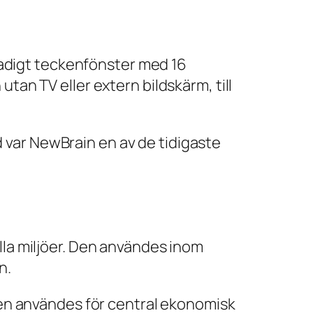
adigt teckenfönster med 16
tan TV eller extern bildskärm, till
 var NewBrain en av de tidigaste
lla miljöer. Den användes inom
n.
 den användes för central ekonomisk