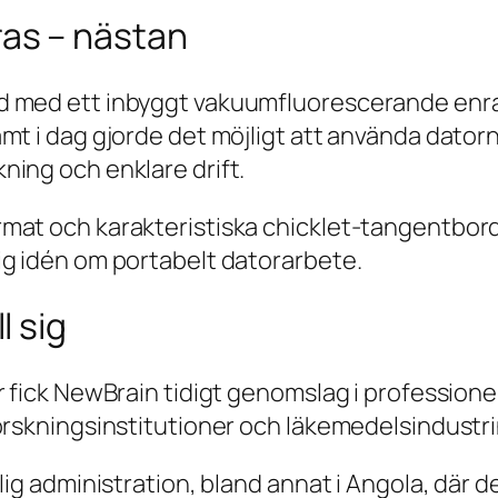
as – nästan
d med ett inbyggt vakuumfluorescerande enr
t i dag gjorde det möjligt att använda datorn u
ning och enklare drift.
mat och karakteristiska chicklet-tangentbord
ig idén om portabelt datorarbete.
l sig
r fick NewBrain tidigt genomslag i professione
orskningsinstitutioner och läkemedelsindustri
tlig administration, bland annat i Angola, där