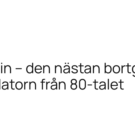
n – den nästan bor
datorn från 80-talet