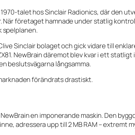
 1970-talet hos Sinclair Radionics, där den ut
 När företaget hamnade under statlig kontroll 
k spelplanen.
e Sinclair bolaget och gick vidare till enklare
X81. NewBrain däremot blev kvar i ett statligt
men beslutsvägarna långsamma.
e marknaden förändrats drastiskt.
var NewBrain en imponerande maskin. Den bygg
ne, adressera upp till 2 MB RAM – extremt my