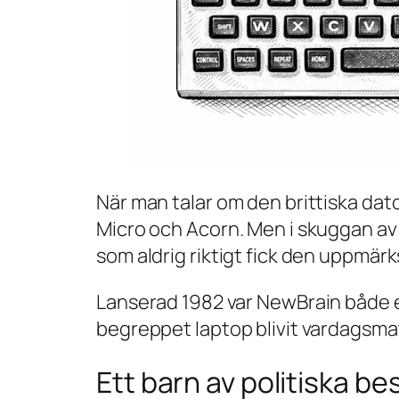
När man talar om den brittiska da
Micro och Acorn. Men i skuggan av 
som aldrig riktigt fick den uppmä
Lanserad 1982 var NewBrain både e
begreppet laptop blivit vardagsma
Ett barn av politiska be