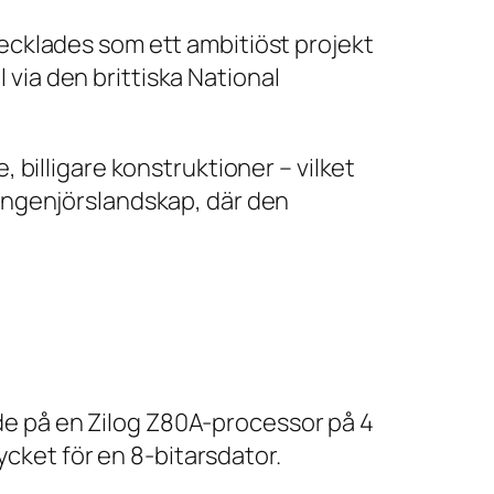
vecklades som ett ambitiöst projekt
via den brittiska National
, billigare konstruktioner – vilket
 ingenjörslandskap, där den
de på en Zilog Z80A-processor på 4
cket för en 8-bitarsdator.