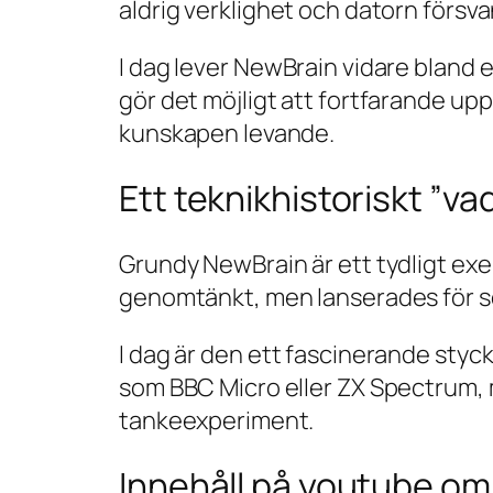
aldrig verklighet och datorn förs
I dag lever NewBrain vidare bland
gör det möjligt att fortfarande up
kunskapen levande.
Ett teknikhistoriskt ”v
Grundy NewBrain är ett tydligt exemp
genomtänkt, men lanserades för sen
I dag är den ett fascinerande styck
som BBC Micro eller ZX Spectrum, m
tankeexperiment.
Innehåll på youtube o