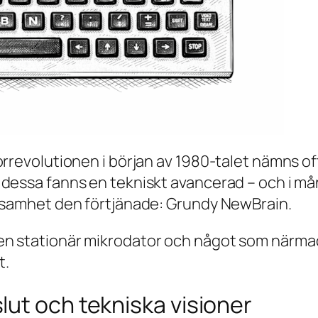
torrevolutionen i början av 1980-talet nämns
dessa fanns en tekniskt avancerad – och i må
rksamhet den förtjänade: Grundy NewBrain.
n stationär mikrodator och något som närmade
t.
slut och tekniska visioner