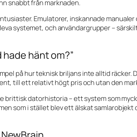
vann snabbt från marknaden.
 entusiaster. Emulatorer, inskannade manuale
pleva systemet, och användargrupper – särskilt
ad hade hänt om?”
el på hur teknisk briljans inte alltid räcker. De
t, till ett relativt högt pris och utan den m
e brittisk datorhistoria – ett system som mycke
en som i stället blev ett älskat samlarobjekt 
m NewBrain