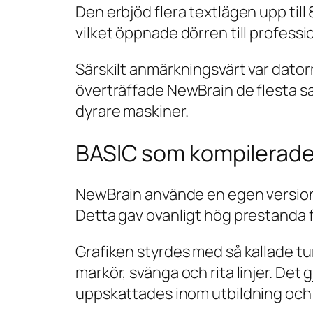
Den erbjöd flera textlägen upp till
vilket öppnade dörren till professi
Särskilt anmärkningsvärt var dator
överträffade NewBrain de flesta s
dyrare maskiner.
BASIC som kompilerade i
NewBrain använde en egen version 
Detta gav ovanligt hög prestanda f
Grafiken styrdes med så kallade t
markör, svänga och rita linjer. De
uppskattades inom utbildning och 