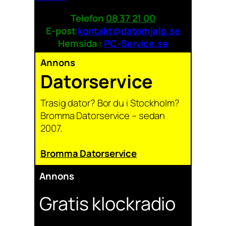
Telefon
08 37 21 00
E-post
kontakt@datorhjalp.se
Hemsida :
PC-Service.se
Annons
Datorservice
Trasig dator? Bor du i Stockholm?
Bromma Datorservice – sedan
2007.
Bromma Datorservice
Annons
Gratis klockradio