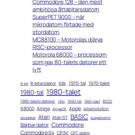
Commodore 128 – den mest
ambitiösa åttabitarsdatorn
SuperPET 9000 – när
mikrodatorn flirtade med
stordatorn
MC88100 – Motorolas djärva
RISC-processor
Motorola 68000 – processorn
som gav 80-talets datorer ett
lyft
1970-tal
1970-talet
8-bitarsdator
68k
8-bit
1980-talet
1980-tal
1980-talets datorer
6502
1990-tal
1990-talet
1984
68000
Amiga
Apple
arbetsstation
AmigaOS
BASIC
Atari
Atari ST
arkadspel
budgettelefon
Commodore
Bärbar dator
Commodore 64
CP/M
CRT-skärm