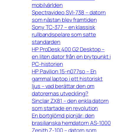
mobilvärlden
Spectravideo SVI-738 – datorn
som nästan blev framtiden
Sony TC-377 – en klassisk
rullbandspelare som satte
standarden
HP ProDesk 400 G2 Desktop –
en liten dator från en brytpunkt i
PC-historien
HP Pavilion 15-n077so – En
gammal laptop i ett historiskt
ljus – vad berättar den om
datorernas utveckling?
Sinclair ZX81 – den enkla datorn
som startade en revolution
En bortglömd pionjär: den
brasilianska hemdatorn AS-1000
Zenith Z-100 – datorn som