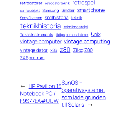
retrospel
retrodatorer
retrodatorteknik
smartphone
Sinclair
Samsung
samlarobjekt
spelhistoria
teknik
Sony Ericsson
teknikhistoria
tekniknostalgi
Unix
Texas Instruments
tidiga persondatorer
vintage computing
vintage computer
z80
vintage dator
Zilog Z80
x86
ZX Spectrum
SunOS –
←
HP Pavilion 15
operativsystemet
Notebook PC /
som lade grunden
F9S77EA#UUW
till Solaris
→