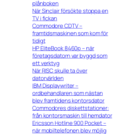
plånboken
När Sinclair försökte stoppa en
TV i fickan
Commodore CDTV –
framtidsmaskinen som kom för
tidigt
HP EliteBook 8460p – när
företagsdatorn var byggd som
ett verktyg
När RISC skulle ta över
datorvärlden
IBM Displaywriter –
ordbehandlaren som nästan
blev framtidens kontorsdator
Commodores diskettstationer:
från kontorsmaskin till hemdator
Ericsson Hotline 900 Pocket –
när mobiltelefonen blev möjlig