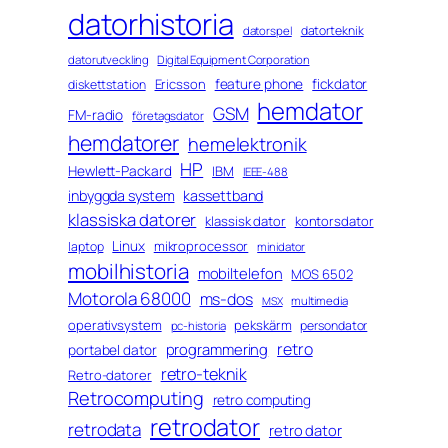
datorhistoria
datorteknik
datorspel
datorutveckling
Digital Equipment Corporation
feature phone
fickdator
Ericsson
diskettstation
hemdator
GSM
FM-radio
företagsdator
hemdatorer
hemelektronik
HP
Hewlett-Packard
IBM
IEEE-488
inbyggda system
kassettband
klassiska datorer
klassisk dator
kontorsdator
Linux
mikroprocessor
laptop
minidator
mobilhistoria
mobiltelefon
MOS 6502
Motorola 68000
ms-dos
multimedia
MSX
operativsystem
pekskärm
persondator
pc-historia
retro
programmering
portabel dator
retro-teknik
Retro-datorer
Retrocomputing
retro computing
retrodator
retrodata
retro dator