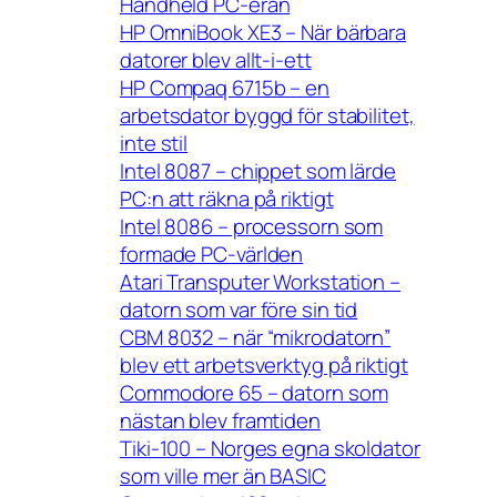
Handheld PC-eran
HP OmniBook XE3 – När bärbara
datorer blev allt-i-ett
HP Compaq 6715b – en
arbetsdator byggd för stabilitet,
inte stil
Intel 8087 – chippet som lärde
PC:n att räkna på riktigt
Intel 8086 – processorn som
formade PC-världen
Atari Transputer Workstation –
datorn som var före sin tid
CBM 8032 – när “mikrodatorn”
blev ett arbetsverktyg på riktigt
Commodore 65 – datorn som
nästan blev framtiden
Tiki-100 – Norges egna skoldator
som ville mer än BASIC