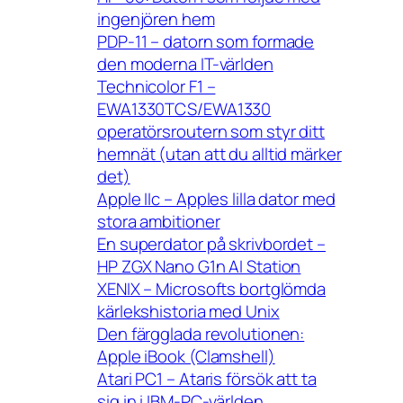
ingenjören hem
PDP-11 – datorn som formade
den moderna IT-världen
Technicolor F1 –
EWA1330TCS/EWA1330
operatörsroutern som styr ditt
hemnät (utan att du alltid märker
det)
Apple IIc – Apples lilla dator med
stora ambitioner
En superdator på skrivbordet –
HP ZGX Nano G1n AI Station
XENIX – Microsofts bortglömda
kärlekshistoria med Unix
Den färgglada revolutionen:
Apple iBook (Clamshell)
Atari PC1 – Ataris försök att ta
sig in i IBM-PC-världen