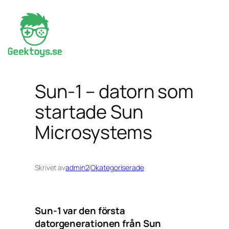
Hoppa
till
innehåll
Sun-1 – datorn som
startade Sun
Microsystems
Skrivet av
admin2
i
Okategoriserade
Sun-1 var den första
datorgenerationen från Sun