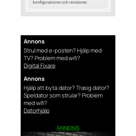
konfigurationer och revisioner.
Annons
Strul med e-posten? Hjälp med
TV? Problem med wifi?
Digital Fixare
Annons
Hjälp att byta dator? Trasig dator?
Speldator som strular? Problem
med wifi?
Datorhjälp
ANNONS