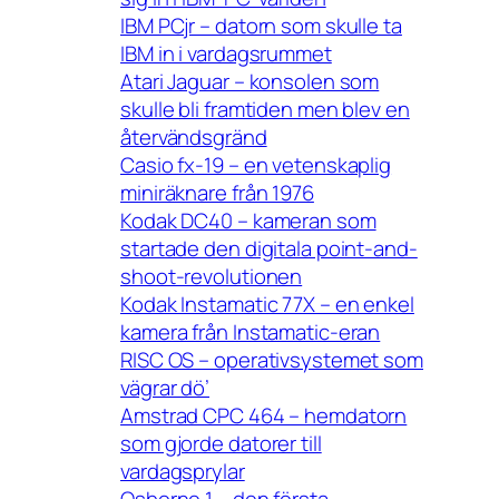
IBM PCjr – datorn som skulle ta
IBM in i vardagsrummet
Atari Jaguar – konsolen som
skulle bli framtiden men blev en
återvändsgränd
Casio fx-19 – en vetenskaplig
miniräknare från 1976
Kodak DC40 – kameran som
startade den digitala point-and-
shoot-revolutionen
Kodak Instamatic 77X – en enkel
kamera från Instamatic-eran
RISC OS – operativsystemet som
vägrar dö’
Amstrad CPC 464 – hemdatorn
som gjorde datorer till
vardagsprylar