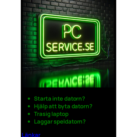
Starta inte datorn?
Hjälp att byta datorn?
Trasig laptop
Laggar speldatorn?
Länkar