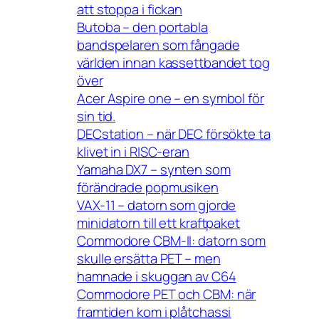
att stoppa i fickan
Butoba – den portabla
bandspelaren som fångade
världen innan kassettbandet tog
över
Acer Aspire one – en symbol för
sin tid.
DECstation – när DEC försökte ta
klivet in i RISC-eran
Yamaha DX7 – synten som
förändrade popmusiken
VAX-11 – datorn som gjorde
minidatorn till ett kraftpaket
Commodore CBM-II: datorn som
skulle ersätta PET – men
hamnade i skuggan av C64
Commodore PET och CBM: när
framtiden kom i plåtchassi