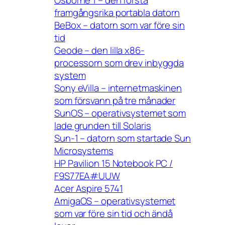
Osborne 1 – den första
framgångsrika portabla datorn
BeBox – datorn som var före sin
tid
Geode – den lilla x86-
processorn som drev inbyggda
system
Sony eVilla – internetmaskinen
som försvann på tre månader
SunOS – operativsystemet som
lade grunden till Solaris
Sun-1 – datorn som startade Sun
Microsystems
HP Pavilion 15 Notebook PC /
F9S77EA#UUW
Acer Aspire 5741
AmigaOS – operativsystemet
som var före sin tid och ändå