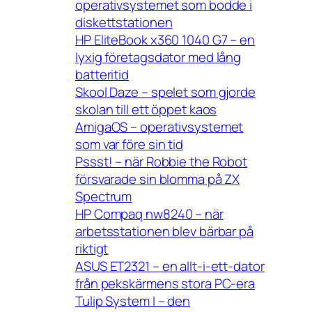
operativsystemet som bodde i
diskettstationen
HP EliteBook x360 1040 G7 – en
lyxig företagsdator med lång
batteritid
Skool Daze – spelet som gjorde
skolan till ett öppet kaos
AmigaOS – operativsystemet
som var före sin tid
Pssst! – när Robbie the Robot
försvarade sin blomma på ZX
Spectrum
HP Compaq nw8240 – när
arbetsstationen blev bärbar på
riktigt
ASUS ET2321 – en allt-i-ett-dator
från pekskärmens stora PC-era
Tulip System I – den