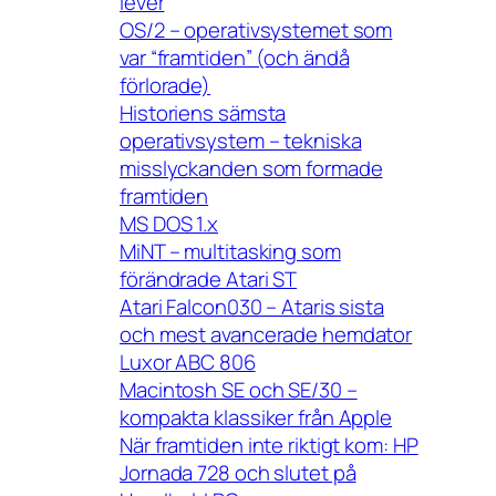
lever
OS/2 – operativsystemet som
var “framtiden” (och ändå
förlorade)
Historiens sämsta
operativsystem – tekniska
misslyckanden som formade
framtiden
MS DOS 1.x
MiNT – multitasking som
förändrade Atari ST
Atari Falcon030 – Ataris sista
och mest avancerade hemdator
Luxor ABC 806
Macintosh SE och SE/30 –
kompakta klassiker från Apple
När framtiden inte riktigt kom: HP
Jornada 728 och slutet på