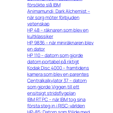
försökte slå IBM
Animamundi: Dark Alchemist –
när sorg möter förbjuden
vetenskap
HP 48 – räknaren som blev en
kultklassiker
HP 9836 – när miniräknaren blev
en dator
HP 110 – datorn som gjorde
datorn portabel på riktigt
Kodak Disc 4000 – framtidens
kamera som blev en parentes
Centralkalkylator 37 – datorn
som gjorde Viggen till ett
ensitsigt stridsflygplan
IBM RT PC – när IBM tog sina
första steg in i RISC-världen
HP-85: Datorn som följde med