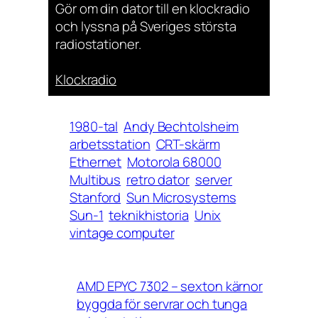
Gör om din dator till en klockradio
och lyssna på Sveriges största
radiostationer.
Klockradio
1980-tal
Andy Bechtolsheim
arbetsstation
CRT-skärm
Ethernet
Motorola 68000
Multibus
retro dator
server
Stanford
Sun Microsystems
Sun-1
teknikhistoria
Unix
vintage computer
AMD EPYC 7302 – sexton kärnor
byggda för servrar och tunga