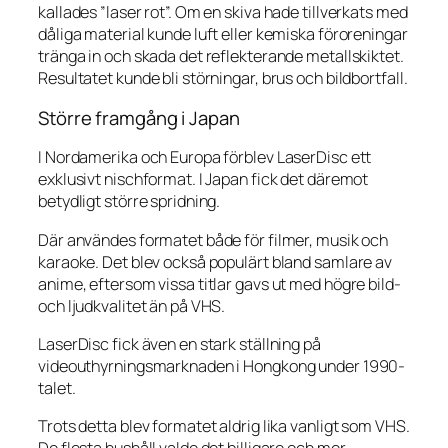
kallades ”laser rot”. Om en skiva hade tillverkats med
dåliga material kunde luft eller kemiska föroreningar
tränga in och skada det reflekterande metallskiktet.
Resultatet kunde bli störningar, brus och bildbortfall.
Större framgång i Japan
I Nordamerika och Europa förblev LaserDisc ett
exklusivt nischformat. I Japan fick det däremot
betydligt större spridning.
Där användes formatet både för filmer, musik och
karaoke. Det blev också populärt bland samlare av
anime, eftersom vissa titlar gavs ut med högre bild-
och ljudkvalitet än på VHS.
LaserDisc fick även en stark ställning på
videouthyrningsmarknaden i Hongkong under 1990-
talet.
Trots detta blev formatet aldrig lika vanligt som VHS.