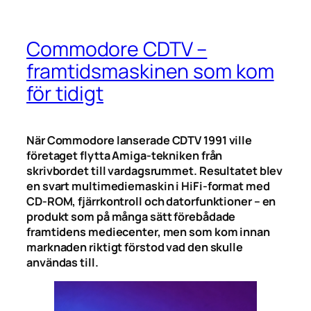
Commodore CDTV –
framtidsmaskinen som kom
för tidigt
När Commodore lanserade CDTV 1991 ville
företaget flytta Amiga-tekniken från
skrivbordet till vardagsrummet. Resultatet blev
en svart multimediemaskin i HiFi-format med
CD-ROM, fjärrkontroll och datorfunktioner – en
produkt som på många sätt förebådade
framtidens mediecenter, men som kom innan
marknaden riktigt förstod vad den skulle
användas till.