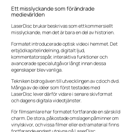
Ett misslyckande som förändrade
medievärlden
LaserDisc brukar beskrivas som ett kommersiellt
misslyckande, men det är bara en del av historien.
Formatet introducerade optisk video i hemmet. Det
erbjöd kapitelindelning, digitalt ljud,
kommentatorsspår, interaktiva funktioner och
avancerade specialutgåvor långt innan dessa
egenskaper blev vanliga.
Tekniken bidrog även till utvecklingen av cd och dvd.
Många av de idéer som först testades med
LaserDisc lever därför vidare i senare skivformat
och dagens digitala videotjänster.
För filmsamlare har formatet fortfarande en särskild
charm. De stora, påkostade omslagen påminner om
vinylskivor, och vissa filmer eller extramaterial finns
fortfarande endast utgivna på LaserDisc.