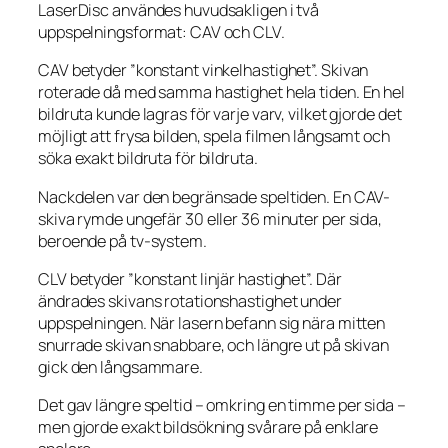
LaserDisc användes huvudsakligen i två
uppspelningsformat: CAV och CLV.
CAV betyder ”konstant vinkelhastighet”. Skivan
roterade då med samma hastighet hela tiden. En hel
bildruta kunde lagras för varje varv, vilket gjorde det
möjligt att frysa bilden, spela filmen långsamt och
söka exakt bildruta för bildruta.
Nackdelen var den begränsade speltiden. En CAV-
skiva rymde ungefär 30 eller 36 minuter per sida,
beroende på tv-system.
CLV betyder ”konstant linjär hastighet”. Där
ändrades skivans rotationshastighet under
uppspelningen. När lasern befann sig nära mitten
snurrade skivan snabbare, och längre ut på skivan
gick den långsammare.
Det gav längre speltid – omkring en timme per sida –
men gjorde exakt bildsökning svårare på enklare