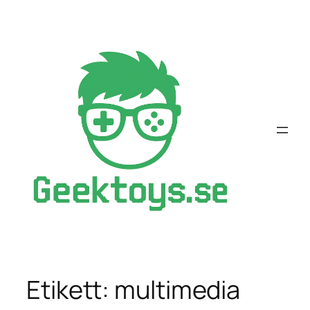
Hoppa
till
innehåll
Etikett:
multimedia