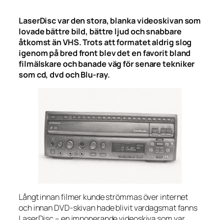
LaserDisc var den stora, blanka videoskivan som
lovade bättre bild, bättre ljud och snabbare
åtkomst än VHS. Trots att formatet aldrig slog
igenom på bred front blev det en favorit bland
filmälskare och banade väg för senare tekniker
som cd, dvd och Blu-ray.
Långt innan filmer kunde strömmas över internet
och innan DVD-skivan hade blivit vardagsmat fanns
LaserDisc – en imponerande videoskiva som var