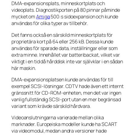
DMA-expansionsplats, minneskortplats och
videoplats. Diagnostikporten på 80 pinnar påminde
mycket om
Amiga
500:s sidoexpansion och kunde
användas för olika typer av tillbehör.
Det fanns också en särskild minneskortplats för
proprietära kort på 64 eller 256 kB. Dessa kunde
användas för sparade data, inställningar eller som
extra minne. Innehållet var batteribackat, vilket var
viktigt i en tid då hårddisk inte var självklar i en sådan
här maskin.
DMA-expansionsplatsen kunde användas för till
exempel SCSI-lösningar. CDTV hade även ett internt
gränssnitt för CD-ROM-enheten, men det var ingen
vanlig fullständig SCSI-port utan en mer begränsad
variant som krävde särskild hårdvara.
Videoanslutningarna varierade mellan olika
marknader. Europeiska modeller kunde ha SCART
via videomodul, medan andra versioner hade