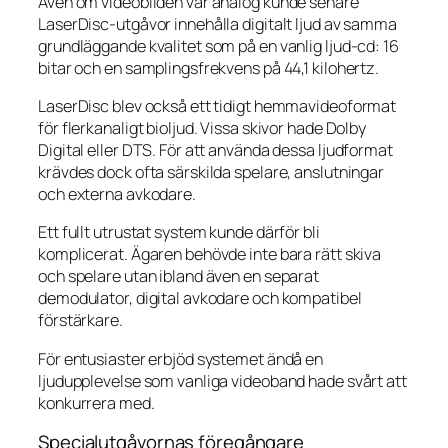
Även om videobilden var analog kunde senare
LaserDisc-utgåvor innehålla digitalt ljud av samma
grundläggande kvalitet som på en vanlig ljud-cd: 16
bitar och en samplingsfrekvens på 44,1 kilohertz.
LaserDisc blev också ett tidigt hemmavideoformat
för flerkanaligt bioljud. Vissa skivor hade Dolby
Digital eller DTS. För att använda dessa ljudformat
krävdes dock ofta särskilda spelare, anslutningar
och externa avkodare.
Ett fullt utrustat system kunde därför bli
komplicerat. Ägaren behövde inte bara rätt skiva
och spelare utan ibland även en separat
demodulator, digital avkodare och kompatibel
förstärkare.
För entusiaster erbjöd systemet ändå en
ljudupplevelse som vanliga videoband hade svårt att
konkurrera med.
Specialutgåvornas föregångare