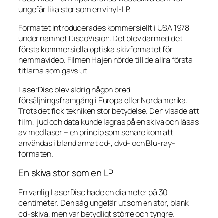
ungefär lika stor som en vinyl-LP.
Formatet introducerades kommersiellt i USA 1978
under namnet DiscoVision. Det blev därmed det
första kommersiella optiska skivformatet för
hemmavideo. Filmen
Hajen
hörde till de allra första
titlarna som gavs ut.
LaserDisc blev aldrig någon bred
försäljningsframgång i Europa eller Nordamerika.
Trots det fick tekniken stor betydelse. Den visade att
film, ljud och data kunde lagras på en skiva och läsas
av med laser – en princip som senare kom att
användas i bland annat cd-, dvd- och Blu-ray-
formaten.
En skiva stor som en LP
En vanlig LaserDisc hade en diameter på 30
centimeter. Den såg ungefär ut som en stor, blank
cd-skiva, men var betydligt större och tyngre.