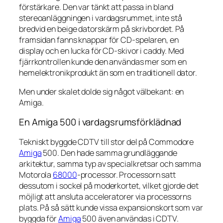
förstärkare. Den var tänkt att passa in bland
stereoanläggningen i vardagsrummet, inte stå
bredvid en beige datorskärm på skrivbordet. På
framsidan fanns knappar för CD-spelaren, en
display och en lucka för CD-skivor i caddy. Med
fjärrkontrollen kunde den användas mer som en
hemelektronikprodukt än som en traditionell dator.
Men under skalet dolde sig något välbekant: en
Amiga.
En Amiga 500 i vardagsrumsförklädnad
Tekniskt byggde CDTV till stor del på Commodore
Amiga
500. Den hade samma grundläggande
arkitektur, samma typ av specialkretsar och samma
Motorola
68000
-processor. Processorn satt
dessutom i sockel på moderkortet, vilket gjorde det
möjligt att ansluta acceleratorer via processorns
plats. På så sätt kunde vissa expansionskort som var
byggda för
Amiga
500 även användas i CDTV.