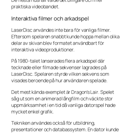
De flesta hushåll valde det billigare och mer
praktiska videobandet.
Interaktiva filmer och arkadspel
LaserDisc användes inte bara för vanliga filmer.
Eftersom spelaren snabbt kunde hoppa mellan olika
delar av skivan blev formatet användbart för
interaktiva videoproduktioner.
På 1980-talet lanserades flera arkadspel där
tecknade eller filmade sekvenser lagrades på
LaserDisc. Spelaren styrde vilken sekvens som
visades beroende på hur användaren spelade.
Det mest kända exemplet är
Dragon’s Lair
. Spelet
såg ut som en animerad långfilm och väckte stor
uppmärksamhet i en tid då vanliga datorspel hade
mycket enkel grafik.
Tekniken användes också för utbildning,
presentationer och databassystem. En dator kunde