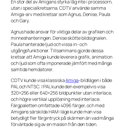
En stor del av Amigans styrka låg inte i processorn,
utan i specialkretsarna. CDTV använde samma
Amiga-arv med kretsar som Agnus, Denise, Paula
och Gary.
Agnus hade ansvar för viktiga delar av grafiken och
minneshanteringen. Denise skötte bildsignalen.
Paula hanterade ljud och vissa in- och
utgångsfunktioner. Tillsammans gjorde dessa
kretsar att Amiga kunde leverera grafik, animation
och ljud som ofta imponerade jämfört med många
samtida hemdatorer.
CDTV kunde visa klassiska
Amiga
-bildlägen i både
PAL och NTSC. I PAL kunde den exempelvis visa
320×256 eller 640×256 bildpunkter utan interlace,
och högre vertikal upplösning med interlace.
Färgpaletten omfattade 4096 färger, och med
Amigans särskilda HAM-läge kunde man visa
betydligt fler färgintryck på skärmen än vad många
förväntade sig av en maskin från den tiden.