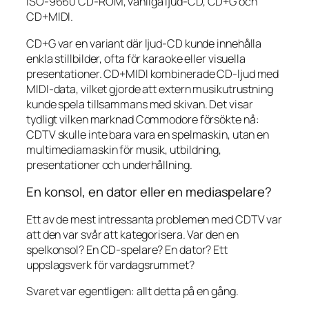
ISO-9660 CD-ROM, vanliga ljud-CD, CD+G och
CD+MIDI.
CD+G var en variant där ljud-CD kunde innehålla
enkla stillbilder, ofta för karaoke eller visuella
presentationer. CD+MIDI kombinerade CD-ljud med
MIDI-data, vilket gjorde att extern musikutrustning
kunde spela tillsammans med skivan. Det visar
tydligt vilken marknad Commodore försökte nå:
CDTV skulle inte bara vara en spelmaskin, utan en
multimediamaskin för musik, utbildning,
presentationer och underhållning.
En konsol, en dator eller en mediaspelare?
Ett av de mest intressanta problemen med CDTV var
att den var svår att kategorisera. Var den en
spelkonsol? En CD-spelare? En dator? Ett
uppslagsverk för vardagsrummet?
Svaret var egentligen: allt detta på en gång.