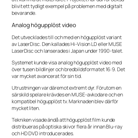
blivit ett tydligt exempel på problemen med digitalt
bevarande.
Analog högupplöst video
Det utvecklades till och med en högupplöst variant
av LaserDisc. Den kallades Hi-Vision LD eller MUSE
LaserDisc och lanserades i Japan under 1990-talet.
Systemet kunde visa analog högupplöst video med
över tusen bildlinjer och bredbildsformatet 16:9. Det
var mycket avancerat för sin tid.
Utrustningen var däremot extremt dyr. Förutom en
särskild spelare krävdes en MUSE-avkodare och en
kompatibel högupplöst tv. Marknaden blev därför
mycket liten.
Tekniken visade ändå att högupplöst film kunde
distribueras på optiska skivor flera år innan Blu-ray
och HD DVD introducerades.