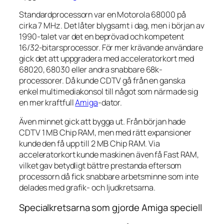
Standardprocessorn var en Motorola 68000 på
cirka 7 MHz. Det låter blygsamt i dag, men i början av
1990-talet var det en beprövad och kompetent
16/32-bitarsprocessor. För mer krävande användare
gick det att uppgradera med acceleratorkort med
68020, 68030 eller andra snabbare 68k-
processorer. Då kunde CDTV gå från en ganska
enkel multimediakonsol till något som närmade sig
en mer kraftfull
Amiga
-dator.
Även minnet gick att bygga ut. Från början hade
CDTV 1 MB Chip RAM, men med rätt expansioner
kunde den få upp till 2 MB Chip RAM. Via
acceleratorkort kunde maskinen även få Fast RAM,
vilket gav betydligt bättre prestanda eftersom
processorn då fick snabbare arbetsminne som inte
delades med grafik- och ljudkretsarna.
Specialkretsarna som gjorde Amiga speciell