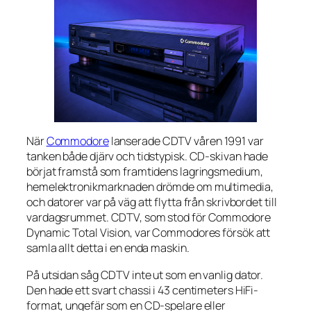
När
Commodore
lanserade CDTV våren 1991 var
tanken både djärv och tidstypisk. CD-skivan hade
börjat framstå som framtidens lagringsmedium,
hemelektronikmarknaden drömde om multimedia,
och datorer var på väg att flytta från skrivbordet till
vardagsrummet. CDTV, som stod för Commodore
Dynamic Total Vision, var Commodores försök att
samla allt detta i en enda maskin.
På utsidan såg CDTV inte ut som en vanlig dator.
Den hade ett svart chassi i 43 centimeters HiFi-
format, ungefär som en CD-spelare eller