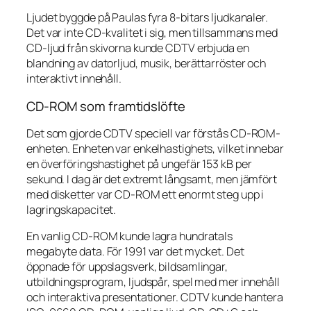
Ljudet byggde på Paulas fyra 8-bitars ljudkanaler.
Det var inte CD-kvalitet i sig, men tillsammans med
CD-ljud från skivorna kunde CDTV erbjuda en
blandning av datorljud, musik, berättarröster och
interaktivt innehåll.
CD-ROM som framtidslöfte
Det som gjorde CDTV speciell var förstås CD-ROM-
enheten. Enheten var enkelhastighets, vilket innebar
en överföringshastighet på ungefär 153 kB per
sekund. I dag är det extremt långsamt, men jämfört
med disketter var CD-ROM ett enormt steg upp i
lagringskapacitet.
En vanlig CD-ROM kunde lagra hundratals
megabyte data. För 1991 var det mycket. Det
öppnade för uppslagsverk, bildsamlingar,
utbildningsprogram, ljudspår, spel med mer innehåll
och interaktiva presentationer. CDTV kunde hantera