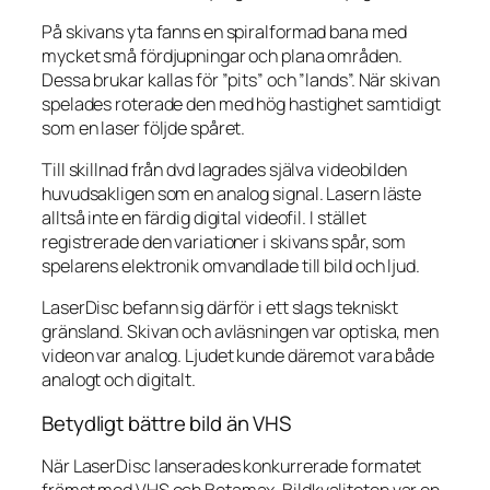
På skivans yta fanns en spiralformad bana med
mycket små fördjupningar och plana områden.
Dessa brukar kallas för ”pits” och ”lands”. När skivan
spelades roterade den med hög hastighet samtidigt
som en laser följde spåret.
Till skillnad från dvd lagrades själva videobilden
huvudsakligen som en analog signal. Lasern läste
alltså inte en färdig digital videofil. I stället
registrerade den variationer i skivans spår, som
spelarens elektronik omvandlade till bild och ljud.
LaserDisc befann sig därför i ett slags tekniskt
gränsland. Skivan och avläsningen var optiska, men
videon var analog. Ljudet kunde däremot vara både
analogt och digitalt.
Betydligt bättre bild än VHS
När LaserDisc lanserades konkurrerade formatet