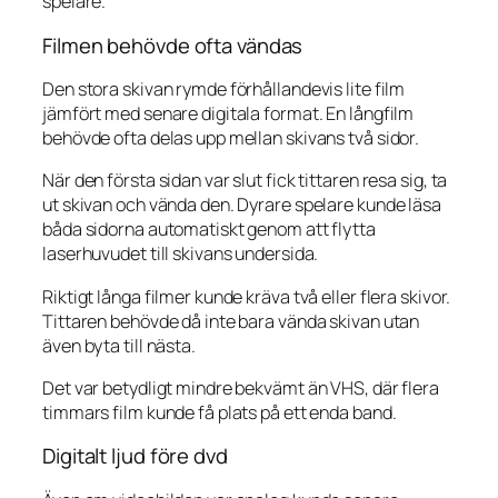
spelare.
Filmen behövde ofta vändas
Den stora skivan rymde förhållandevis lite film
jämfört med senare digitala format. En långfilm
behövde ofta delas upp mellan skivans två sidor.
När den första sidan var slut fick tittaren resa sig, ta
ut skivan och vända den. Dyrare spelare kunde läsa
båda sidorna automatiskt genom att flytta
laserhuvudet till skivans undersida.
Riktigt långa filmer kunde kräva två eller flera skivor.
Tittaren behövde då inte bara vända skivan utan
även byta till nästa.
Det var betydligt mindre bekvämt än VHS, där flera
timmars film kunde få plats på ett enda band.
Digitalt ljud före dvd