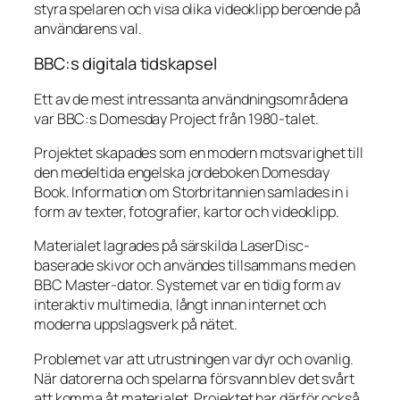
styra spelaren och visa olika videoklipp beroende på
användarens val.
BBC:s digitala tidskapsel
Ett av de mest intressanta användningsområdena
var BBC:s Domesday Project från 1980-talet.
Projektet skapades som en modern motsvarighet till
den medeltida engelska jordeboken Domesday
Book. Information om Storbritannien samlades in i
form av texter, fotografier, kartor och videoklipp.
Materialet lagrades på särskilda LaserDisc-
baserade skivor och användes tillsammans med en
BBC Master-dator. Systemet var en tidig form av
interaktiv multimedia, långt innan internet och
moderna uppslagsverk på nätet.
Problemet var att utrustningen var dyr och ovanlig.
När datorerna och spelarna försvann blev det svårt
att komma åt materialet. Projektet har därför också