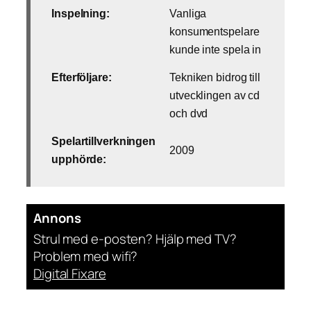
Inspelning:
Vanliga
konsumentspelare
kunde inte spela in
Efterföljare:
Tekniken bidrog till
utvecklingen av cd
och dvd
Spelartillverkningen
2009
upphörde:
Annons
Strul med e-posten? Hjälp med TV?
Problem med wifi?
Digital Fixare