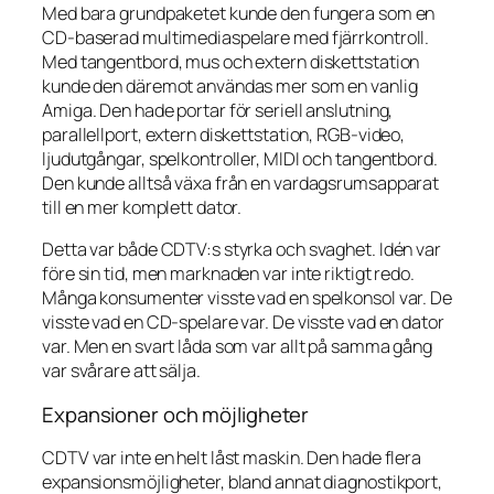
Med bara grundpaketet kunde den fungera som en
CD-baserad multimediaspelare med fjärrkontroll.
Med tangentbord, mus och extern diskettstation
kunde den däremot användas mer som en vanlig
Amiga. Den hade portar för seriell anslutning,
parallellport, extern diskettstation, RGB-video,
ljudutgångar, spelkontroller, MIDI och tangentbord.
Den kunde alltså växa från en vardagsrumsapparat
till en mer komplett dator.
Detta var både CDTV:s styrka och svaghet. Idén var
före sin tid, men marknaden var inte riktigt redo.
Många konsumenter visste vad en spelkonsol var. De
visste vad en CD-spelare var. De visste vad en dator
var. Men en svart låda som var allt på samma gång
var svårare att sälja.
Expansioner och möjligheter
CDTV var inte en helt låst maskin. Den hade flera
expansionsmöjligheter, bland annat diagnostikport,