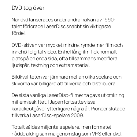
DVD tog över
När dvd lanserades under andra halvan av 1990-
talet förlorade LaserDisc snabbt sin viktigaste
fördel.
DVD-skivan var mycket mindre, rymde mer film och
innehöll digital video. En hel långfilm fick normalt
plats på en enda sida, ofta tillsammans med flera
ljudspår, textning och extramaterial.
Bildkvaliteten var jämnare mellan olika spelare och
skivorna var billigare att tillverka och distribuera.
De sista vanliga LaserDisc-filmerna gavs ut omkring
millennieskiftet. I Japan fortsatte vissa
karaokeutgåvor ytterligare några år. Pioneer slutade
tillverka LaserDisc-spelare 2009.
Totalt såldes miljontals spelare, men formatet
nådde aldrig samma genomslag som VHS eller dvd.