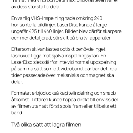
främst med VHS och Betamax. Bildkvaliteten var en
av dess största fördelar.
En vanlig VHS-inspelning hade omkring 240
horisontella bildlinjer. LaserDisc kunde återge
ungefär 425 till 440 linjer. Bilden blev därför skarpare
och mer detaljerad, särskilt på bra tv-apparater.
Eftersom skivan lästes optiskt behövde inget
läshuvud ligga mot själva inspelningsytan. En
LaserDisc slets därför inte vid normal uppspelning
på samma sätt som ett videoband, där bandet hela
tiden passerade över mekaniska och magnetiska
delar.
Formatet erbjöd också kapitelindelning och snabb
åtkomst. Tittaren kunde hoppa direkt till en viss del
av filmen utan att först spola fram eller tillbaka ett
band.
Två olika sätt att lagra filmen