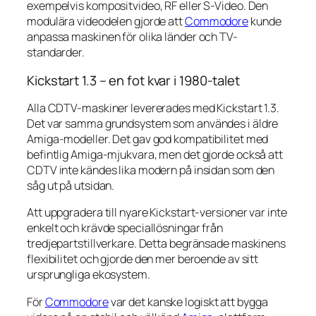
exempelvis kompositvideo, RF eller S-Video. Den
modulära videodelen gjorde att
Commodore
kunde
anpassa maskinen för olika länder och TV-
standarder.
Kickstart 1.3 – en fot kvar i 1980-talet
Alla CDTV-maskiner levererades med Kickstart 1.3.
Det var samma grundsystem som användes i äldre
Amiga-modeller. Det gav god kompatibilitet med
befintlig Amiga-mjukvara, men det gjorde också att
CDTV inte kändes lika modern på insidan som den
såg ut på utsidan.
Att uppgradera till nyare Kickstart-versioner var inte
enkelt och krävde speciallösningar från
tredjepartstillverkare. Detta begränsade maskinens
flexibilitet och gjorde den mer beroende av sitt
ursprungliga ekosystem.
För
Commodore
var det kanske logiskt att bygga