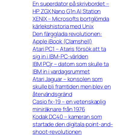
En superdator på skrivbordet –
HP ZGX Nano G1n AI Station
XENIX – Microsofts bortglömda
kärlekshistoria med Unix
Den färgglada revolutionen:
Apple iBook (Clamshell)
Atari PC1 – Ataris försök att ta
sig in i IBM-PC-världen
IBM PCjr – datorn som skulle ta
IBM in i vardagsrummet
Atari Jaguar – konsolen som
skulle bli framtiden men blev en
återvändsgränd
Casio fx-19 – en vetenskaplig
miniräknare från 1976
Kodak DC40 – kameran som
startade den digitala point-and-
shoot-revolutionen