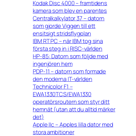
Kodak Disc 4000 – framtidens
kamera som blev en parentes
Centralkalkylator 37 – datorn
som gjorde Viggen till ett
ensitsigt stridsflygplan
IBM RT PC – när IBM tog sina
första steg in i RISC-världen
HP-85: Datorn som följde med
ingenjören hem
PDP-11 – datorn som formade
den moderna IT-världen
Technicolor F1 –
EWA1330TCS/EWA1330
operatörsroutern som styr ditt
hemnät (utan att du alltid märker
det)
Apple IIc – Apples lilla dator med
stora ambitioner