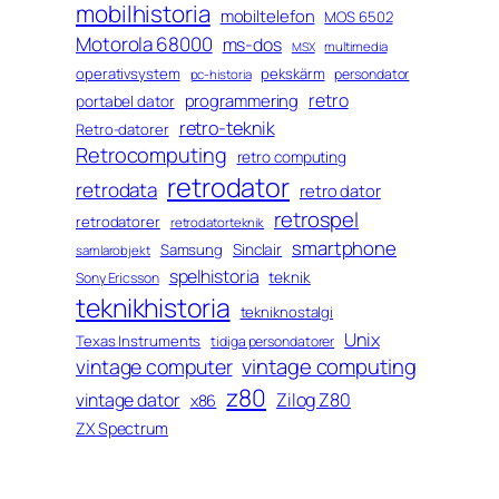
mobilhistoria
mobiltelefon
MOS 6502
Motorola 68000
ms-dos
multimedia
MSX
operativsystem
pekskärm
persondator
pc-historia
retro
programmering
portabel dator
retro-teknik
Retro-datorer
Retrocomputing
retro computing
retrodator
retrodata
retro dator
retrospel
retrodatorer
retrodatorteknik
smartphone
Sinclair
Samsung
samlarobjekt
spelhistoria
teknik
Sony Ericsson
teknikhistoria
tekniknostalgi
Unix
Texas Instruments
tidiga persondatorer
vintage computing
vintage computer
z80
vintage dator
Zilog Z80
x86
ZX Spectrum