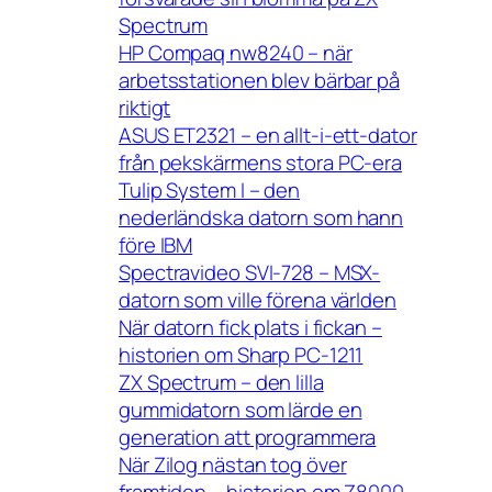
Spectrum
HP Compaq nw8240 – när
arbetsstationen blev bärbar på
riktigt
ASUS ET2321 – en allt-i-ett-dator
från pekskärmens stora PC-era
Tulip System I – den
nederländska datorn som hann
före IBM
Spectravideo SVI-728 – MSX-
datorn som ville förena världen
När datorn fick plats i fickan –
historien om Sharp PC-1211
ZX Spectrum – den lilla
gummidatorn som lärde en
generation att programmera
När Zilog nästan tog över