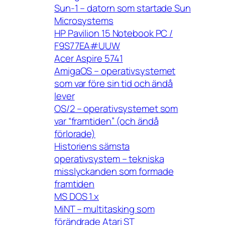
Sun-1 – datorn som startade Sun
Microsystems
HP Pavilion 15 Notebook PC /
F9S77EA#UUW
Acer Aspire 5741
AmigaOS – operativsystemet
som var före sin tid och ändå
lever
OS/2 – operativsystemet som
var “framtiden” (och ändå
förlorade)
Historiens sämsta
operativsystem – tekniska
misslyckanden som formade
framtiden
MS DOS 1.x
MiNT – multitasking som
förändrade Atari ST