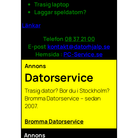
Trasig laptop
Laggar speldatorn?
Länkar
Telefon
08 37 21 00
E-post
kontakt@datorhjalp.se
Hemsida :
PC-Service.se
Annons
Datorservice
Trasig dator? Bor du i Stockholm?
Bromma Datorservice – sedan
2007.
Bromma Datorservice
Annons