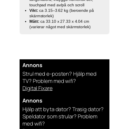
touchpad med av/på och scroll
Vikt:
ca 3.15–3.62 kg (beroende på
skärmstorlek)
Mått:
ca 33.10 x 27.33 x 4.04 cm
(varierar något med skärmstorlek)
Annons
Strul med e-posten? Hjälp med
TV? Problem med wifi?
Digital Fixare
Annons
Hjälp att byta dator? Trasig dator?
Speldator som strular? Problem
med wifi?