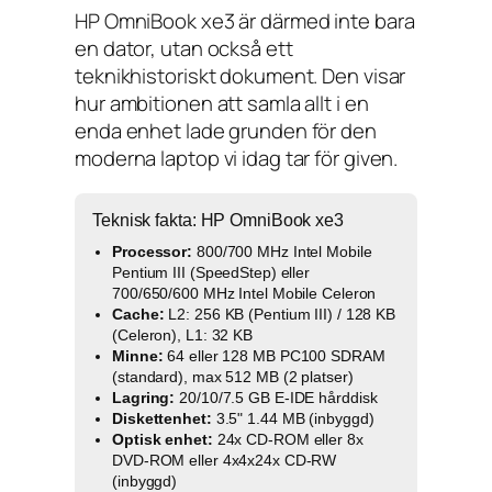
HP OmniBook xe3 är därmed inte bara
en dator, utan också ett
teknikhistoriskt dokument. Den visar
hur ambitionen att samla allt i en
enda enhet lade grunden för den
moderna laptop vi idag tar för given.
Teknisk fakta: HP OmniBook xe3
Processor:
800/700 MHz Intel Mobile
Pentium III (SpeedStep) eller
700/650/600 MHz Intel Mobile Celeron
Cache:
L2: 256 KB (Pentium III) / 128 KB
(Celeron), L1: 32 KB
Minne:
64 eller 128 MB PC100 SDRAM
(standard), max 512 MB (2 platser)
Lagring:
20/10/7.5 GB E-IDE hårddisk
Diskettenhet:
3.5" 1.44 MB (inbyggd)
Optisk enhet:
24x CD-ROM eller 8x
DVD-ROM eller 4x4x24x CD-RW
(inbyggd)