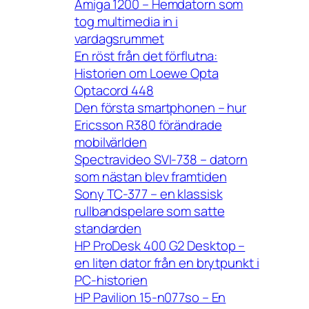
Amiga 1200 – Hemdatorn som
tog multimedia in i
vardagsrummet
En röst från det förflutna:
Historien om Loewe Opta
Optacord 448
Den första smartphonen – hur
Ericsson R380 förändrade
mobilvärlden
Spectravideo SVI-738 – datorn
som nästan blev framtiden
Sony TC-377 – en klassisk
rullbandspelare som satte
standarden
HP ProDesk 400 G2 Desktop –
en liten dator från en brytpunkt i
PC-historien
HP Pavilion 15-n077so – En