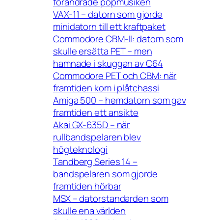
förändrade popmusiken
VAX-11 – datorn som gjorde
minidatorn till ett kraftpaket
Commodore CBM-II: datorn som
skulle ersätta PET – men
hamnade i skuggan av C64
Commodore PET och CBM: när
framtiden kom i plåtchassi
Amiga 500 – hemdatorn som gav
framtiden ett ansikte
Akai GX-635D – när
rullbandspelaren blev
högteknologi
Tandberg Series 14 –
bandspelaren som gjorde
framtiden hörbar
MSX – datorstandarden som
skulle ena världen