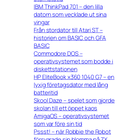
IBM ThinkPad 701 – den lilla
datorn som vecklade ut sina
vingar
Från stordator till Atari ST –
historien om BASIC och GFA
BASIC
Commodore DOS –
operativsystemet som bodde i
diskettstationen
HP EliteBook x360 1040 G7 – en
lyxig företagsdator med lång
batteritid
Skool Daze – spelet som gjorde
skolan till ett öppet kaos
AmigaOS – operativsystemet
som var före sin tid
Pssst! – när Robbie the Robot
försvarade sin blomma på ZX