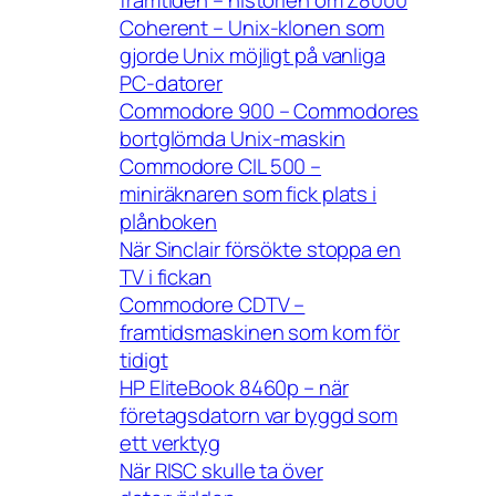
framtiden – historien om Z8000
Coherent – Unix-klonen som
gjorde Unix möjligt på vanliga
PC-datorer
Commodore 900 – Commodores
bortglömda Unix-maskin
Commodore CIL 500 –
miniräknaren som fick plats i
plånboken
När Sinclair försökte stoppa en
TV i fickan
Commodore CDTV –
framtidsmaskinen som kom för
tidigt
HP EliteBook 8460p – när
företagsdatorn var byggd som
ett verktyg
När RISC skulle ta över