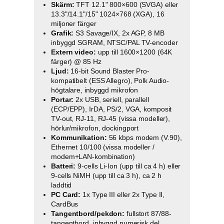
Skärm:
TFT 12.1" 800×600 (SVGA) eller
13.3"/14.1"/15" 1024×768 (XGA), 16
miljoner färger
Grafik:
S3 Savage/IX, 2x AGP, 8 MB
inbyggd SGRAM, NTSC/PAL TV-encoder
Extern video:
upp till 1600×1200 (64K
färger) @ 85 Hz
Ljud:
16-bit Sound Blaster Pro-
kompatibelt (ESS Allegro), Polk Audio-
högtalare, inbyggd mikrofon
Portar:
2x USB, seriell, parallell
(ECP/EPP), IrDA, PS/2, VGA, komposit
TV-out, RJ-11, RJ-45 (vissa modeller),
hörlur/mikrofon, dockingport
Kommunikation:
56 kbps modem (V.90),
Ethernet 10/100 (vissa modeller /
modem+LAN-kombination)
Batteri:
9-cells Li-Ion (upp till ca 4 h) eller
9-cells NiMH (upp till ca 3 h), ca 2 h
laddtid
PC Card:
1x Type III eller 2x Type II,
CardBus
Tangentbord/pekdon:
fullstort 87/88-
tangentbord, inbyggd numerisk del,