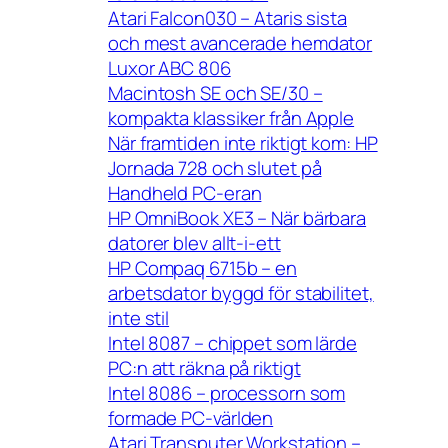
Atari Falcon030 – Ataris sista
och mest avancerade hemdator
Luxor ABC 806
Macintosh SE och SE/30 –
kompakta klassiker från Apple
När framtiden inte riktigt kom: HP
Jornada 728 och slutet på
Handheld PC-eran
HP OmniBook XE3 – När bärbara
datorer blev allt-i-ett
HP Compaq 6715b – en
arbetsdator byggd för stabilitet,
inte stil
Intel 8087 – chippet som lärde
PC:n att räkna på riktigt
Intel 8086 – processorn som
formade PC-världen
Atari Transputer Workstation –