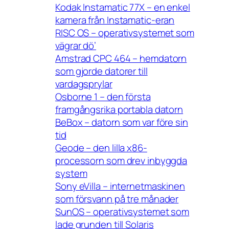
Kodak Instamatic 77X – en enkel
kamera från Instamatic-eran
RISC OS – operativsystemet som
vägrar dö’
Amstrad CPC 464 – hemdatorn
som gjorde datorer till
vardagsprylar
Osborne 1 – den första
framgångsrika portabla datorn
BeBox – datorn som var före sin
tid
Geode – den lilla x86-
processorn som drev inbyggda
system
Sony eVilla – internetmaskinen
som försvann på tre månader
SunOS – operativsystemet som
lade grunden till Solaris