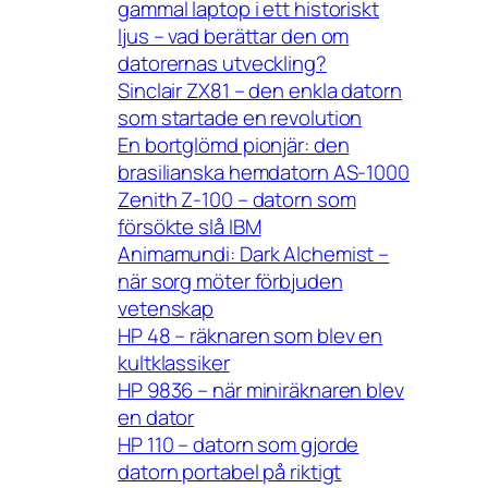
gammal laptop i ett historiskt
ljus – vad berättar den om
datorernas utveckling?
Sinclair ZX81 – den enkla datorn
som startade en revolution
En bortglömd pionjär: den
brasilianska hemdatorn AS-1000
Zenith Z-100 – datorn som
försökte slå IBM
Animamundi: Dark Alchemist –
när sorg möter förbjuden
vetenskap
HP 48 – räknaren som blev en
kultklassiker
HP 9836 – när miniräknaren blev
en dator
HP 110 – datorn som gjorde
datorn portabel på riktigt