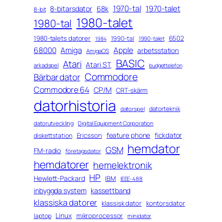
1970-tal
1970-talet
8-bitarsdator
68k
8-bit
1980-talet
1980-tal
1980-talets datorer
6502
1990-tal
1990-talet
1984
68000
Amiga
Apple
arbetsstation
AmigaOS
BASIC
Atari
Atari ST
arkadspel
budgettelefon
Commodore
Bärbar dator
Commodore 64
CP/M
CRT-skärm
datorhistoria
datorteknik
datorspel
datorutveckling
Digital Equipment Corporation
feature phone
fickdator
Ericsson
diskettstation
hemdator
GSM
FM-radio
företagsdator
hemdatorer
hemelektronik
HP
Hewlett-Packard
IBM
IEEE-488
inbyggda system
kassettband
klassiska datorer
klassisk dator
kontorsdator
Linux
mikroprocessor
laptop
minidator