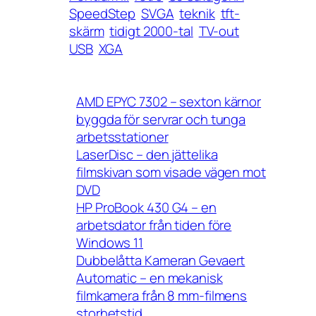
SpeedStep
SVGA
teknik
tft-
skärm
tidigt 2000-tal
TV-out
USB
XGA
AMD EPYC 7302 – sexton kärnor
byggda för servrar och tunga
arbetsstationer
LaserDisc – den jättelika
filmskivan som visade vägen mot
DVD
HP ProBook 430 G4 – en
arbetsdator från tiden före
Windows 11
Dubbelåtta Kameran Gevaert
Automatic – en mekanisk
filmkamera från 8 mm-filmens
storhetstid