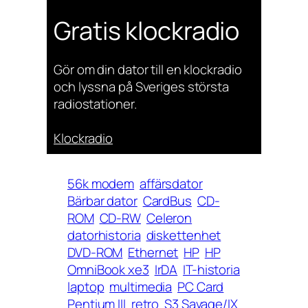
Gratis klockradio
Gör om din dator till en klockradio
och lyssna på Sveriges största
radiostationer.
Klockradio
56k modem
affärsdator
Bärbar dator
CardBus
CD-
ROM
CD-RW
Celeron
datorhistoria
diskettenhet
DVD-ROM
Ethernet
HP
HP
OmniBook xe3
IrDA
IT-historia
laptop
multimedia
PC Card
Pentium III
retro
S3 Savage/IX