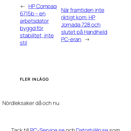
←
HP Compaq
När framtiden inte
6715b – en
riktigt kom: HP
arbetsdator
Jornada 728 och
byggd för
slutet på Handheld
stabilitet, inte
PC-eran
→
stil
FLER INLÄGG
Nördleksaker då och nu
Tack till
PC-Service.se
och
Datorhjälp.se
som