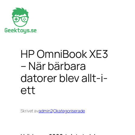
Hoppa
till
innehåll
HP OmniBook XE3
– När bärbara
datorer blev allt-i-
ett
Skrivet av
admin2
i
Okategoriserade