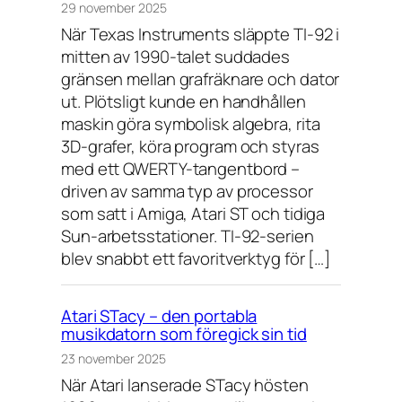
29 november 2025
När Texas Instruments släppte TI-92 i
mitten av 1990-talet suddades
gränsen mellan grafräknare och dator
ut. Plötsligt kunde en handhållen
maskin göra symbolisk algebra, rita
3D-grafer, köra program och styras
med ett QWERTY-tangentbord –
driven av samma typ av processor
som satt i Amiga, Atari ST och tidiga
Sun-arbetsstationer. TI-92-serien
blev snabbt ett favoritverktyg för […]
Atari STacy – den portabla
musikdatorn som föregick sin tid
23 november 2025
När Atari lanserade STacy hösten