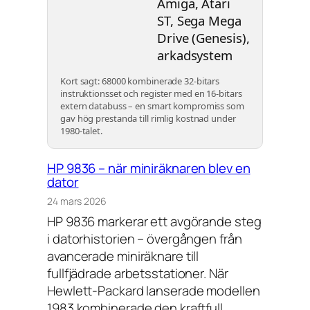
Amiga, Atari
ST, Sega Mega
Drive (Genesis),
arkadsystem
Kort sagt: 68000 kombinerade 32-bitars
instruktionsset och register med en 16-bitars
extern databuss – en smart kompromiss som
gav hög prestanda till rimlig kostnad under
1980-talet.
HP 9836 – när miniräknaren blev en
dator
24 mars 2026
HP 9836 markerar ett avgörande steg
i datorhistorien – övergången från
avancerade miniräknare till
fullfjädrade arbetsstationer. När
Hewlett-Packard lanserade modellen
1983 kombinerade den kraftfull