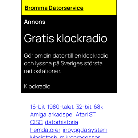
Bromma Datorservice
Annons
Gratis klockradio
Gör om din dator till en klockradio
och lyssna på Sveriges största
radiostationer.
Klockradio
16-bit
1980-talet
32-bit
68k
Amiga
arkadspel
Atari ST
CISC
datorhistoria
hemdatorer
inbyggda system
Macintosh
mikroprocessor