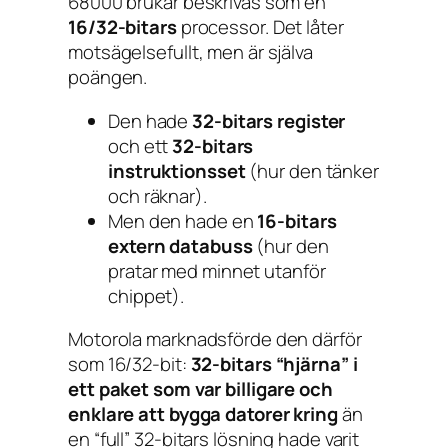
68000 brukar beskrivas som en
16/32-bitars
processor. Det låter
motsägelsefullt, men är själva
poängen.
Den hade
32-bitars register
och ett
32-bitars
instruktionsset
(hur den tänker
och räknar).
Men den hade en
16-bitars
extern databuss
(hur den
pratar med minnet utanför
chippet).
Motorola marknadsförde den därför
som 16/32-bit:
32-bitars “hjärna” i
ett paket som var billigare och
enklare att bygga datorer kring
än
en “full” 32-bitars lösning hade varit