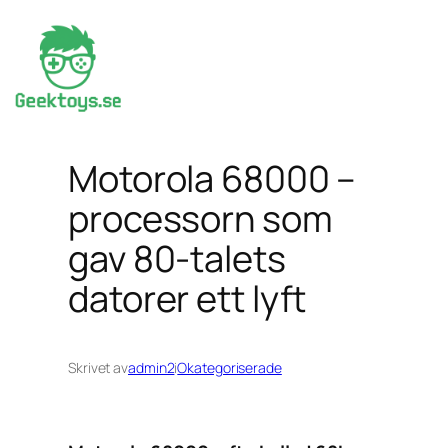
Hoppa
till
innehåll
Motorola 68000 –
processorn som
gav 80-talets
datorer ett lyft
Skrivet av
admin2
i
Okategoriserade