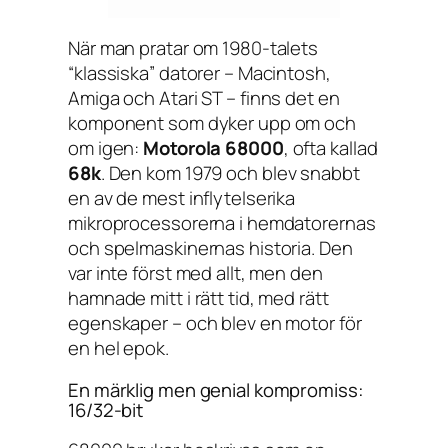
När man pratar om 1980-talets
“klassiska” datorer – Macintosh,
Amiga och Atari ST – finns det en
komponent som dyker upp om och
om igen:
Motorola 68000
, ofta kallad
68k
. Den kom 1979 och blev snabbt
en av de mest inflytelserika
mikroprocessorerna i hemdatorernas
och spelmaskinernas historia. Den
var inte först med allt, men den
hamnade mitt i rätt tid, med rätt
egenskaper – och blev en motor för
en hel epok.
En märklig men genial kompromiss:
16/32-bit