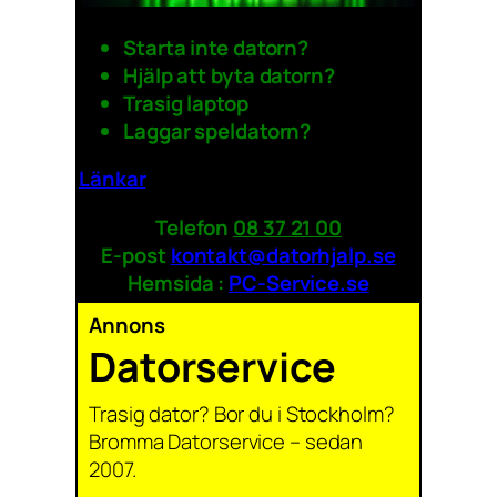
Starta inte datorn?
Hjälp att byta datorn?
Trasig laptop
Laggar speldatorn?
Länkar
Telefon
08 37 21 00
E-post
kontakt@datorhjalp.se
Hemsida :
PC-Service.se
Annons
Datorservice
Trasig dator? Bor du i Stockholm?
Bromma Datorservice – sedan
2007.