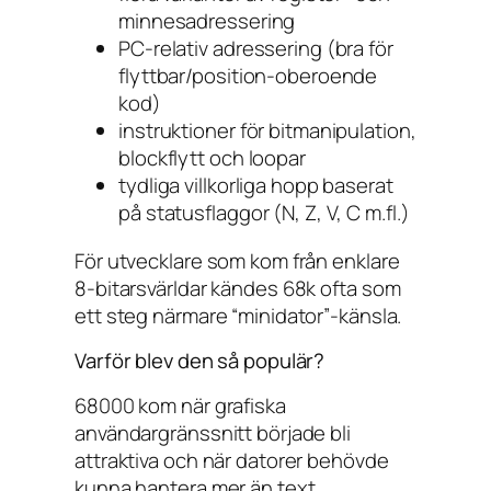
minnesadressering
PC-relativ adressering (bra för
flyttbar/position-oberoende
kod)
instruktioner för bitmanipulation,
blockflytt och loopar
tydliga villkorliga hopp baserat
på statusflaggor (N, Z, V, C m.fl.)
För utvecklare som kom från enklare
8-bitarsvärldar kändes 68k ofta som
ett steg närmare “minidator”-känsla.
Varför blev den så populär?
68000 kom när grafiska
användargränssnitt började bli
attraktiva och när datorer behövde
kunna hantera mer än text.