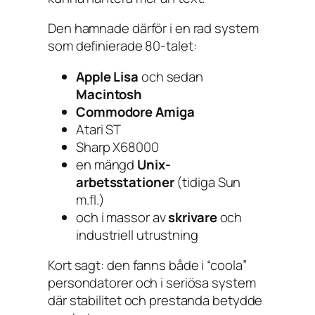
Den hamnade därför i en rad system
som definierade 80-talet:
Apple Lisa
och sedan
Macintosh
Commodore Amiga
Atari ST
Sharp X68000
en mängd
Unix-
arbetsstationer
(tidiga Sun
m.fl.)
och i massor av
skrivare
och
industriell utrustning
Kort sagt: den fanns både i “coola”
persondatorer och i seriösa system
där stabilitet och prestanda betydde