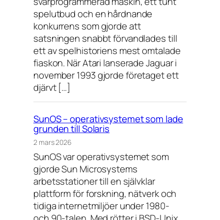
svårprogrammerad maskin, ett tunt
spelutbud och en hårdnande
konkurrens som gjorde att
satsningen snabbt förvandlades till
ett av spelhistoriens mest omtalade
fiaskon. När Atari lanserade Jaguar i
november 1993 gjorde företaget ett
djärvt […]
SunOS – operativsystemet som lade
grunden till Solaris
2 mars 2026
SunOS var operativsystemet som
gjorde Sun Microsystems
arbetsstationer till en självklar
plattform för forskning, nätverk och
tidiga internetmiljöer under 1980-
och 90-talen. Med rötter i BSD-Unix