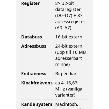
Register
8× 32-bit
dataregister
(D0–D7) + 8×
adressregister
(A0–A7)
Databuss
16-bit extern
Adressbuss
24-bit extern
(upp till 16 MB
adresserbart
minne)
Endianness
Big-endian
Klockfrekvens
ca 4–16,67
MHz (vanliga
varianter)
Kända system
Macintosh,