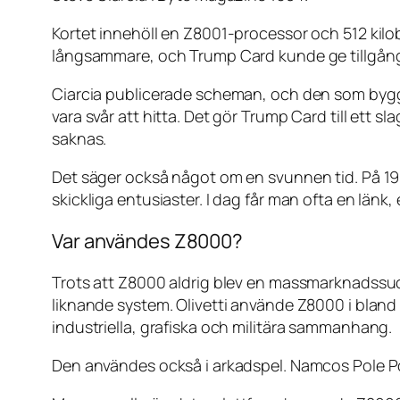
Kortet innehöll en Z8001-processor och 512 kil
långsammare, och Trump Card kunde ge tillgång ti
Ciarcia publicerade scheman, och den som bygg
vara svår att hitta. Det gör Trump Card till ett
saknas.
Det säger också något om en svunnen tid. På 19
skickliga entusiaster. I dag får man ofta en län
Var användes Z8000?
Trots att Z8000 aldrig blev en massmarknadssu
liknande system. Olivetti använde Z8000 i bla
industriella, grafiska och militära sammanhang.
Den användes också i arkadspel. Namcos Pole Pos