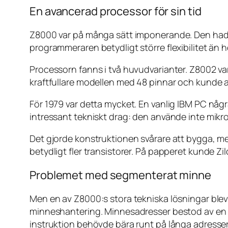
En avancerad processor för sin tid
Z8000 var på många sätt imponerande. Den hade s
programmeraren betydligt större flexibilitet än 
Processorn fanns i två huvudvarianter. Z8002 va
kraftfullare modellen med 48 pinnar och kunde
För 1979 var detta mycket. En vanlig IBM PC nå
intressant tekniskt drag: den använde inte mikrok
Det gjorde konstruktionen svårare att bygga, m
betydligt fler transistorer. På papperet kunde Zi
Problemet med segmenterat minne
Men en av Z8000:s stora tekniska lösningar blev
minneshantering. Minnesadresser bestod av en s
instruktion behövde bära runt på långa adresser