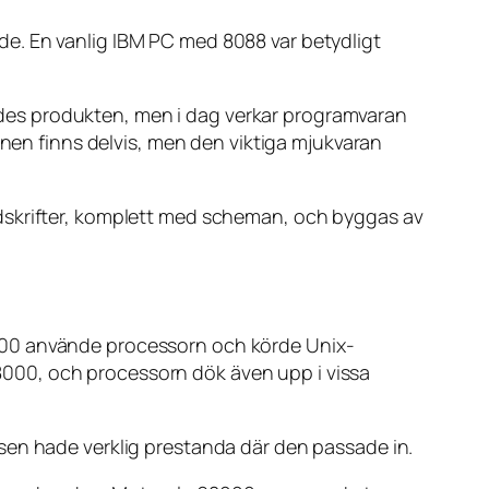
e. En vanlig IBM PC med 8088 var betydligt
des produkten, men i dag verkar programvaran
onen finns delvis, men den viktiga mjukvaran
idskrifter, komplett med scheman, och byggas av
000 använde processorn och körde Unix-
000, och processorn dök även upp i vissa
sen hade verklig prestanda där den passade in.