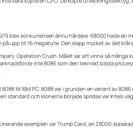
na inte bara köpte en CPU. De köpte utvecklingsverktyg
79 blev konkurrensen ännu hårdare. 68000 hade en mer 
m på upp till 16 megabyte. Den slapp mycket av det krå
panj: Operation Crush. Målet var att vinna så många k
 marknadsförde inte 8086 som den tekniskt bästa proces
.
8088 till IBM PC. 8088 var i grunden en variant av 8086
v en standard och klonerna började spridas var Intels väg
ascinerande exemplen var Trump Card, en Z8000-baserad