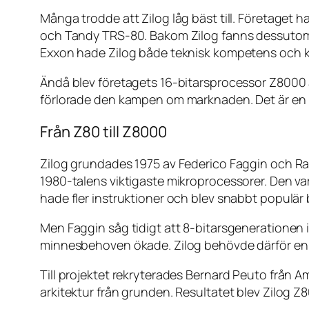
Många trodde att Zilog låg bäst till. Företaget 
och Tandy TRS-80. Bakom Zilog fanns dessutom 
Exxon hade Zilog både teknisk kompetens och ka
Ändå blev företagets 16-bitarsprocessor Z8000 a
förlorade den kampen om marknaden. Det är en hi
Från Z80 till Z8000
Zilog grundades 1975 av Federico Faggin och Ral
1980-talens viktigaste mikroprocessorer. Den va
hade fler instruktioner och blev snabbt populär b
Men Faggin såg tidigt att 8-bitarsgenerationen 
minnesbehoven ökade. Zilog behövde därför en n
Till projektet rekryterades Bernard Peuto från 
arkitektur från grunden. Resultatet blev Zilog Z