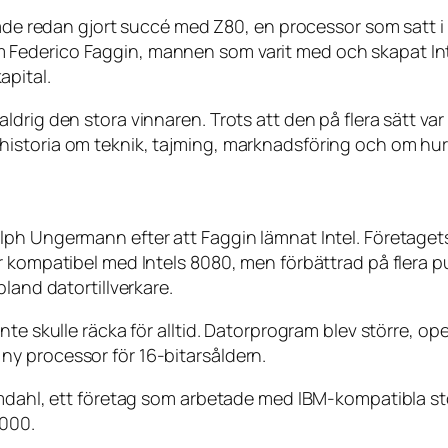
hade redan gjort succé med Z80, en processor som satt i 
Federico Faggin, mannen som varit med och skapat Inte
pital.
ldrig den stora vinnaren. Trots att den på flera sätt va
storia om teknik, tajming, marknadsföring och om hur d
ph Ungermann efter att Faggin lämnat Intel. Företagets
r kompatibel med Intels 8080, men förbättrad på flera p
land datortillverkare.
inte skulle räcka för alltid. Datorprogram blev större,
y processor för 16-bitarsåldern.
Amdahl, ett företag som arbetade med IBM-kompatibla sto
8000.