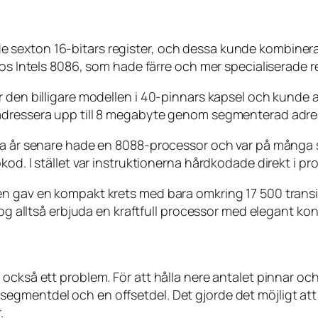
exton 16-bitars register, och dessa kunde kombineras ti
hos Intels 8086, som hade färre och mer specialiserade re
r den billigare modellen i 40-pinnars kapsel och kunde 
 adressera upp till 8 megabyte genom segmenterad adre
gra år senare hade en 8088-processor och var på många
od. I stället var instruktionerna hårdkodade direkt i pr
en gav en kompakt krets med bara omkring 17 500 transi
log alltså erbjuda en kraftfull processor med elegant kon
 också ett problem. För att hålla nere antalet pinnar 
egmentdel och en offsetdel. Det gjorde det möjligt att
.