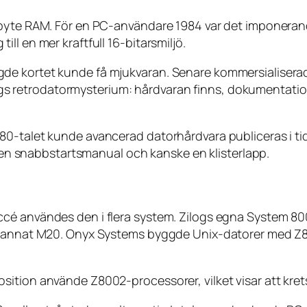
obyte RAM. För en PC-användare 1984 var det imponerand
ll en mer kraftfull 16-bitarsmiljö.
de kortet kunde få mjukvaran. Senare kommersialisera
 slags retrodatormysterium: hårdvaran finns, dokumentati
80-talet kunde avancerad datorhårdvara publiceras i t
k, en snabbstartsmanual och kanske en klisterlapp.
ccé användes den i flera system. Zilogs egna System 8
nd annat M20. Onyx Systems byggde Unix-datorer med Z8
ition använde Z8002-processorer, vilket visar att kret