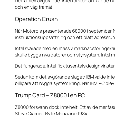
Detta blev avgörande. Intel förstod att kunder
och en väg framåt.
Operation Crush
När Motorola presenterade 68000 i september 19
instruktionsuppsättning och ett platt adressru
Intel svarade med en massiv marknadsföringskam
skulle bygga nya datorer och styrsystem. Intel
Det fungerade. Intel fick tusentals designvinster
Sedan kom det avgörande slaget: IBM valde Intel 
billigare att bygga system kring. När IBM PC ble
Trump Card – Z8000 i en PC
Z8000 försvann dock inte helt. Ett av de mer f
Steve Ciarcia i Byte Magazine 1984.