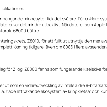
mplikationer.
ngande minnesytor fick det svårare. För enklare syst
datorer var det mindre attraktivt. När datorer som Appl
rola 68000 bättre.
ingskrets, Z8010, för att fullt ut utnyttja den mer a
plett lösning tidigare, även om 8086 i flera avseenden 
 slag för Zilog. Z8000 fanns som fungerande kiselskiva för
r ut som en vidareutveckling av Intels äldre 8-bitarsar
skala, hade ett växande ekosystem av kringkretsar och ku