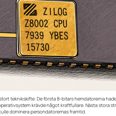
tt stort teknikskifte. De första 8-bitars hemdatorerna ha
rativsystem krävde något kraftfullare. Nästa stora str
kulle dominera persondatorernas framtid.