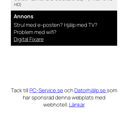
HD)
Annons
Strul med e-posten? Hjälp med TV?
Problem med wifi?
Digital Fixare
Tack till
PC-Service.se
och
Datorhjälp.se
som
har sponsrad denna webplats med
webhotell.
Länkar