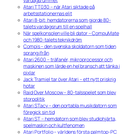
vardagsrummet
Atari TT030 – när Atari siktade på
arbetsstationernas elit
Atari 8-bit: hemdatorerna som gjorde 80-
talets vardagsrum till en spelhall
När spelkonsolen ville bli dator – CompuMate
och 1980-talets teknikdröm
Compis – den svenska skoldatorn som tiden
sprang ifrån
Atari 2600 – träfanér, mikroprocessor och
maskinen som lärde en hel bransch att tänka i
pixlar
Jack Tramiel tar över Atari – ett nytt priskrig
hotar
Raid Over Moscow – 80-talsspelet som blev
storpolitik
Atari STacy – den portabla musikdatorn som
föregick sin tid
Atari ST – hemdatorn som blev studiohjärta,
spelmaskin och kultfenomen
Atari Portfolio – världens första palmtop-PC