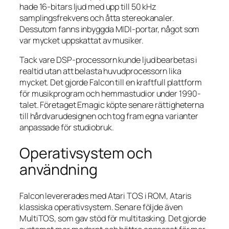
hade 16-bitars ljud med upp till 50 kHz
samplingsfrekvens och åtta stereokanaler.
Dessutom fanns inbyggda MIDI-portar, något som
var mycket uppskattat av musiker.
Tack vare DSP-processorn kunde ljud bearbetas i
realtid utan att belasta huvudprocessorn lika
mycket. Det gjorde Falcon till en kraftfull plattform
för musikprogram och hemmastudior under 1990-
talet. Företaget Emagic köpte senare rättigheterna
till hårdvarudesignen och tog fram egna varianter
anpassade för studiobruk.
Operativsystem och
användning
Falcon levererades med Atari TOS i ROM, Ataris
klassiska operativsystem. Senare följde även
MultiTOS, som gav stöd för multitasking. Det gjorde