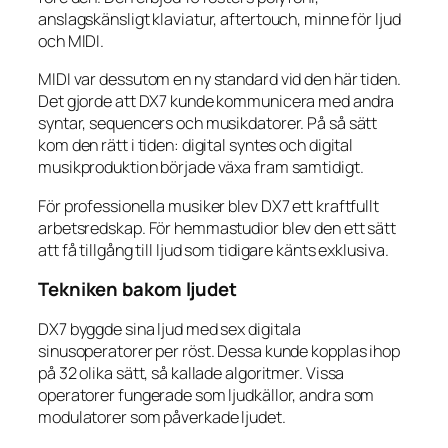
anslagskänsligt klaviatur, aftertouch, minne för ljud
och MIDI.
MIDI var dessutom en ny standard vid den här tiden.
Det gjorde att DX7 kunde kommunicera med andra
syntar, sequencers och musikdatorer. På så sätt
kom den rätt i tiden: digital syntes och digital
musikproduktion började växa fram samtidigt.
För professionella musiker blev DX7 ett kraftfullt
arbetsredskap. För hemmastudior blev den ett sätt
att få tillgång till ljud som tidigare känts exklusiva.
Tekniken bakom ljudet
DX7 byggde sina ljud med sex digitala
sinusoperatorer per röst. Dessa kunde kopplas ihop
på 32 olika sätt, så kallade algoritmer. Vissa
operatorer fungerade som ljudkällor, andra som
modulatorer som påverkade ljudet.