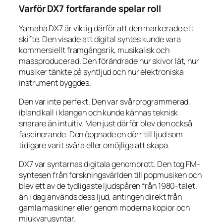
Varför DX7 fortfarande spelar roll
Yamaha DX7 är viktig därför att den markerade ett
skifte. Den visade att digital syntes kunde vara
kommersiellt framgångsrik, musikalisk och
massproducerad. Den förändrade hur skivor lät, hur
musiker tänkte på syntljud och hur elektroniska
instrument byggdes.
Den var inte perfekt. Den var svårprogrammerad,
ibland kall i klangen och kunde kännas teknisk
snarare än intuitiv. Men just därför blev den också
fascinerande. Den öppnade en dörr till ljud som
tidigare varit svåra eller omöjliga att skapa.
DX7 var syntarnas digitala genombrott. Den tog FM-
syntesen från forskningsvärlden till popmusiken och
blev ett av de tydligaste ljudspåren från 1980-talet.
än i dag används dess ljud, antingen direkt från
gamla maskiner eller genom moderna kopior och
mjukvarusyntar.