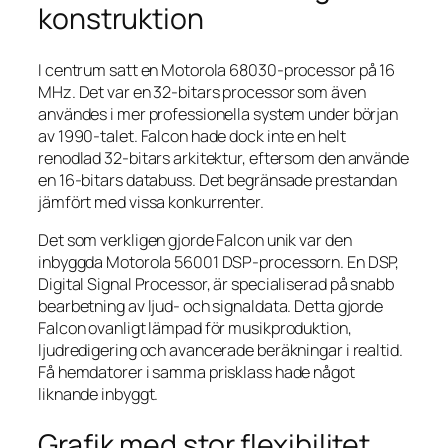
konstruktion
I centrum satt en Motorola 68030-processor på 16
MHz. Det var en 32-bitars processor som även
användes i mer professionella system under början
av 1990-talet. Falcon hade dock inte en helt
renodlad 32-bitars arkitektur, eftersom den använde
en 16-bitars databuss. Det begränsade prestandan
jämfört med vissa konkurrenter.
Det som verkligen gjorde Falcon unik var den
inbyggda Motorola 56001 DSP-processorn. En DSP,
Digital Signal Processor, är specialiserad på snabb
bearbetning av ljud- och signaldata. Detta gjorde
Falcon ovanligt lämpad för musikproduktion,
ljudredigering och avancerade beräkningar i realtid.
Få hemdatorer i samma prisklass hade något
liknande inbyggt.
Grafik med stor flexibilitet