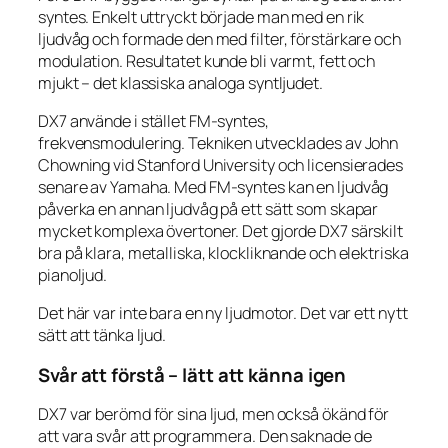
syntes. Enkelt uttryckt började man med en rik
ljudvåg och formade den med filter, förstärkare och
modulation. Resultatet kunde bli varmt, fett och
mjukt – det klassiska analoga syntljudet.
DX7 använde i stället FM-syntes,
frekvensmodulering. Tekniken utvecklades av John
Chowning vid Stanford University och licensierades
senare av Yamaha. Med FM-syntes kan en ljudvåg
påverka en annan ljudvåg på ett sätt som skapar
mycket komplexa övertoner. Det gjorde DX7 särskilt
bra på klara, metalliska, klockliknande och elektriska
pianoljud.
Det här var inte bara en ny ljudmotor. Det var ett nytt
sätt att tänka ljud.
Svår att förstå – lätt att känna igen
DX7 var berömd för sina ljud, men också ökänd för
att vara svår att programmera. Den saknade de