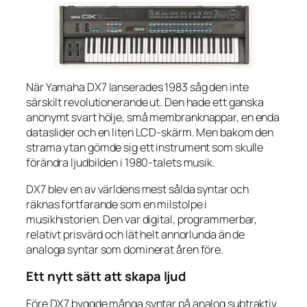
När Yamaha DX7 lanserades 1983 såg den inte
särskilt revolutionerande ut. Den hade ett ganska
anonymt svart hölje, små membranknappar, en enda
dataslider och en liten LCD-skärm. Men bakom den
strama ytan gömde sig ett instrument som skulle
förändra ljudbilden i 1980-talets musik.
DX7 blev en av världens mest sålda syntar och
räknas fortfarande som en milstolpe i
musikhistorien. Den var digital, programmerbar,
relativt prisvärd och lät helt annorlunda än de
analoga syntar som dominerat åren före.
Ett nytt sätt att skapa ljud
Före DX7 byggde många syntar på analog subtraktiv