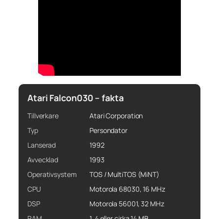
Atari Falcon030 – fakta
Tillverkare
Atari Corporation
Typ
Persondator
Lanserad
1992
Avvecklad
1993
Operativsystem
TOS / MultiTOS (MiNT)
CPU
Motorola 68030, 16 MHz
DSP
Motorola 56001, 32 MHz
RAM
1, 4 eller cirka 14 MB