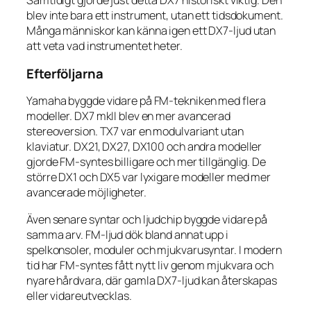
Samtidigt gjorde just detta DX7 historiskt viktig. Den
blev inte bara ett instrument, utan ett tidsdokument.
Många människor kan känna igen ett DX7-ljud utan
att veta vad instrumentet heter.
Efterföljarna
Yamaha byggde vidare på FM-tekniken med flera
modeller. DX7 mkII blev en mer avancerad
stereoversion. TX7 var en modulvariant utan
klaviatur. DX21, DX27, DX100 och andra modeller
gjorde FM-syntes billigare och mer tillgänglig. De
större DX1 och DX5 var lyxigare modeller med mer
avancerade möjligheter.
Även senare syntar och ljudchip byggde vidare på
samma arv. FM-ljud dök bland annat upp i
spelkonsoler, moduler och mjukvarusyntar. I modern
tid har FM-syntes fått nytt liv genom mjukvara och
nyare hårdvara, där gamla DX7-ljud kan återskapas
eller vidareutvecklas.