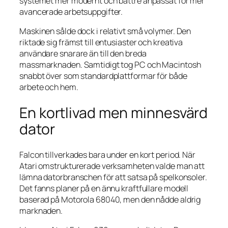
systemet mer modernt och bättre anpassat för mer
avancerade arbetsuppgifter.
Maskinen sålde dock i relativt små volymer. Den
riktade sig främst till entusiaster och kreativa
användare snarare än till den breda
massmarknaden. Samtidigt tog PC och Macintosh
snabbt över som standardplattformar för både
arbete och hem.
En kortlivad men minnesvärd
dator
Falcon tillverkades bara under en kort period. När
Atari omstrukturerade verksamheten valde man att
lämna datorbranschen för att satsa på spelkonsoler.
Det fanns planer på en ännu kraftfullare modell
baserad på Motorola 68040, men den nådde aldrig
marknaden.