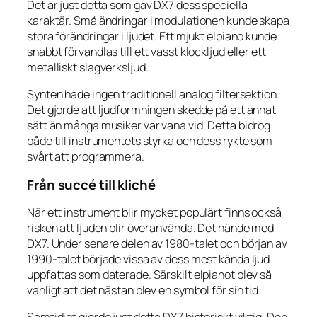
Det är just detta som gav DX7 dess speciella
karaktär. Små ändringar i modulationen kunde skapa
stora förändringar i ljudet. Ett mjukt elpiano kunde
snabbt förvandlas till ett vasst klockljud eller ett
metalliskt slagverksljud.
Synten hade ingen traditionell analog filtersektion.
Det gjorde att ljudformningen skedde på ett annat
sätt än många musiker var vana vid. Detta bidrog
både till instrumentets styrka och dess rykte som
svårt att programmera.
Från succé till kliché
När ett instrument blir mycket populärt finns också
risken att ljuden blir överanvända. Det hände med
DX7. Under senare delen av 1980-talet och början av
1990-talet började vissa av dess mest kända ljud
uppfattas som daterade. Särskilt elpianot blev så
vanligt att det nästan blev en symbol för sin tid.