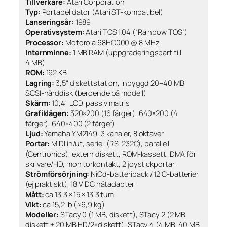
Tillverkare:
Atari Corporation
Typ:
Portabel dator (Atari ST-kompatibel)
Lanseringsår:
1989
Operativsystem:
Atari TOS 1.04 (“Rainbow TOS”)
Processor:
Motorola 68HC000 @ 8 MHz
Internminne:
1 MB RAM (uppgraderingsbart till
4 MB)
ROM:
192 KB
Lagring:
3,5" diskettstation, inbyggd 20–40 MB
SCSI-hårddisk (beroende på modell)
Skärm:
10,4" LCD, passiv matris
Grafiklägen:
320×200 (16 färger), 640×200 (4
färger), 640×400 (2 färger)
Ljud:
Yamaha YM2149, 3 kanaler, 8 oktaver
Portar:
MIDI in/ut, seriell (RS-232C), parallell
(Centronics), extern diskett, ROM-kassett, DMA för
skrivare/HD, monitorkontakt, 2 joystickportar
Strömförsörjning:
NiCd-batteripack / 12 C-batterier
(ej praktiskt), 18 V DC nätadapter
Mått:
ca 13,3 × 15 × 13,3 tum
Vikt:
ca 15,2 lb (≈6,9 kg)
Modeller:
STacy 0 (1 MB, diskett), STacy 2 (2 MB,
diskett + 20 MB HD/2×diskett), STacy 4 (4 MB, 40 MB