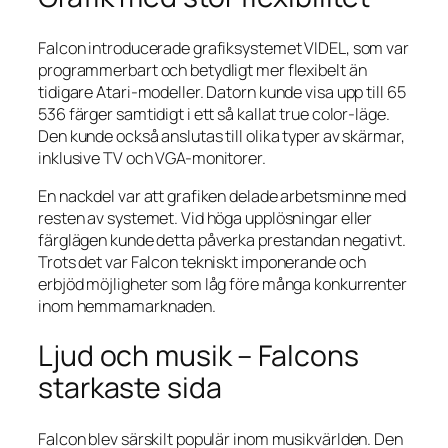
Falcon introducerade grafiksystemet VIDEL, som var
programmerbart och betydligt mer flexibelt än
tidigare Atari-modeller. Datorn kunde visa upp till 65
536 färger samtidigt i ett så kallat true color-läge.
Den kunde också anslutas till olika typer av skärmar,
inklusive TV och VGA-monitorer.
En nackdel var att grafiken delade arbetsminne med
resten av systemet. Vid höga upplösningar eller
färglägen kunde detta påverka prestandan negativt.
Trots det var Falcon tekniskt imponerande och
erbjöd möjligheter som låg före många konkurrenter
inom hemmamarknaden.
Ljud och musik – Falcons
starkaste sida
Falcon blev särskilt populär inom musikvärlden. Den