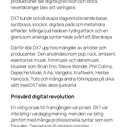
produktioner där digital precision och stora
reverbklanger blev allt vanligare.
DX7 kunde också skapa slagverksliknande basar,
syntbrass, klockor, digitala pads och metalliska
effekter. Många ljud hade en tydlig attack och en
glans som analoga syntar hade svårt att återskapa.
Därför dök DX7 upp hos mängder av artister och
producenter. Den användes inom pop, rock, ambient,
elektronisk musik, filmmusik och dansmusik.
Musiker som Brian Eno, Stevie Wonder, Phil Collins,
Depeche Mode, A-ha, Vangelis, Kraftwerk, Herbie
Hancock, Toto och många andra förknippas på olika
sätt med DX7 eller dess ljudvärld.
Prisvärd digital revolution
En viktig orsak till framgången var priset. DX7 var
inte billig i vardaglig mening, men den var billig
jämfört med många professionella syntar som kom
före den. Den erbjöd 16 rösters polyfoni,