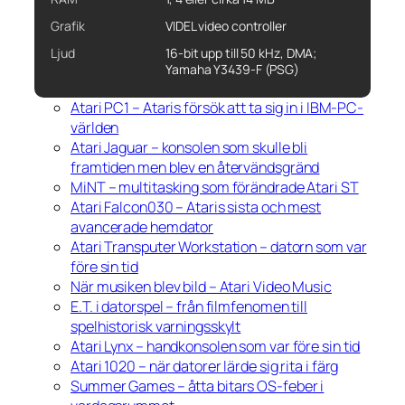
Grafik
VIDEL video controller
Ljud
16-bit upp till 50 kHz, DMA;
Yamaha Y3439-F (PSG)
Atari PC1 – Ataris försök att ta sig in i IBM-PC-
världen
Atari Jaguar – konsolen som skulle bli
framtiden men blev en återvändsgränd
MiNT – multitasking som förändrade Atari ST
Atari Falcon030 – Ataris sista och mest
avancerade hemdator
Atari Transputer Workstation – datorn som var
före sin tid
När musiken blev bild – Atari Video Music
E.T. i datorspel – från filmfenomen till
spelhistorisk varningsskylt
Atari Lynx – handkonsolen som var före sin tid
Atari 1020 – när datorer lärde sig rita i färg
Summer Games – åtta bitars OS-feber i