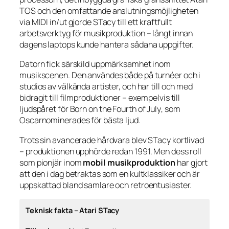
TOS och den omfattande anslutningsmöjligheten
via MIDI in/ut gjorde STacy till ett kraftfullt
arbetsverktyg för musikproduktion – långt innan
dagens laptops kunde hantera sådana uppgifter.
Datorn fick särskild uppmärksamhet inom
musikscenen. Den användes både på turnéer och i
studios av välkända artister, och har till och med
bidragit till filmproduktioner – exempelvis till
ljudspåret för
Born on the Fourth of July
, som
Oscarnominerades för bästa ljud.
Trots sin avancerade hårdvara blev STacy kortlivad
– produktionen upphörde redan 1991. Men dess roll
som pionjär inom
mobil musikproduktion
har gjort
att den i dag betraktas som en kultklassiker och är
uppskattad bland samlare och retroentusiaster.
Teknisk fakta – Atari STacy