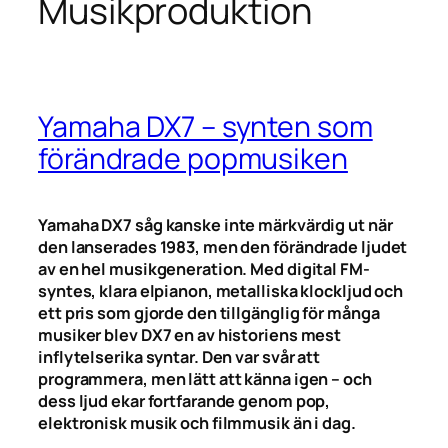
Musikproduktion
Yamaha DX7 – synten som
förändrade popmusiken
Yamaha DX7 såg kanske inte märkvärdig ut när
den lanserades 1983, men den förändrade ljudet
av en hel musikgeneration. Med digital FM-
syntes, klara elpianon, metalliska klockljud och
ett pris som gjorde den tillgänglig för många
musiker blev DX7 en av historiens mest
inflytelserika syntar. Den var svår att
programmera, men lätt att känna igen – och
dess ljud ekar fortfarande genom pop,
elektronisk musik och filmmusik än i dag.