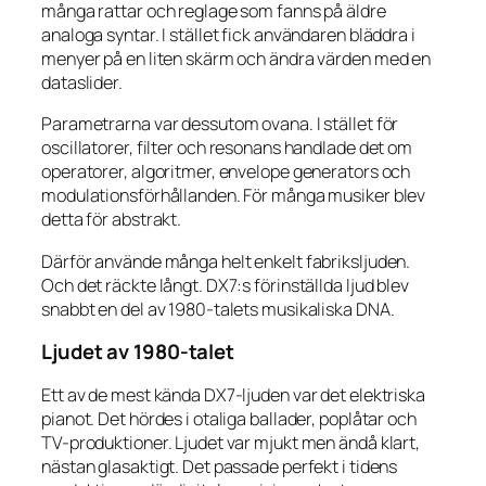
många rattar och reglage som fanns på äldre
analoga syntar. I stället fick användaren bläddra i
menyer på en liten skärm och ändra värden med en
dataslider.
Parametrarna var dessutom ovana. I stället för
oscillatorer, filter och resonans handlade det om
operatorer, algoritmer, envelope generators och
modulationsförhållanden. För många musiker blev
detta för abstrakt.
Därför använde många helt enkelt fabriksljuden.
Och det räckte långt. DX7:s förinställda ljud blev
snabbt en del av 1980-talets musikaliska DNA.
Ljudet av 1980-talet
Ett av de mest kända DX7-ljuden var det elektriska
pianot. Det hördes i otaliga ballader, poplåtar och
TV-produktioner. Ljudet var mjukt men ändå klart,
nästan glasaktigt. Det passade perfekt i tidens