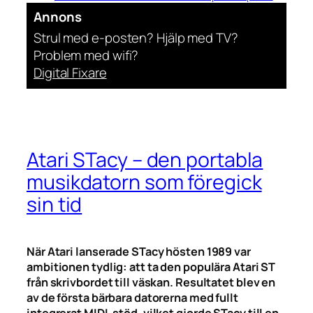
Annons
Strul med e-posten? Hjälp med TV?
Problem med wifi?
Digital Fixare
Atari STacy – den portabla
musikdatorn som föregick
sin tid
När Atari lanserade STacy hösten 1989 var
ambitionen tydlig: att ta den populära Atari ST
från skrivbordet till väskan. Resultatet blev en
av de första bärbara datorerna med fullt