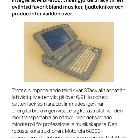
integrerat MIDI-stöd, vilket gjorde STacy till en
oväntad favorit bland musiker, ljudtekniker och
producenter världen över.
Trots sin imponerande teknik var STacy allt annat än
lättviktig. Med en vikt på över 6,9 kilo och ett
batterifack som snabbt limmades igen när
energiförbrukningen visade sig katastrofal, var den
mer
transportabel
än
bärbar
. Men det spelade
mindre roll för professionella musikskapare. Den
robusta konstruktionen, Motorola 68000-
processorn, det inbyggda grafiska gränssnittet Atari