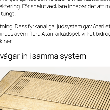
ektering. För spelutvecklare innebar det att 
 tungt.
tning. Dess fyrkanaliga ljudsystem gav Atari e
des även i flera Atari-arkadspel, vilket bidro
iner.
 vägar in i samma system