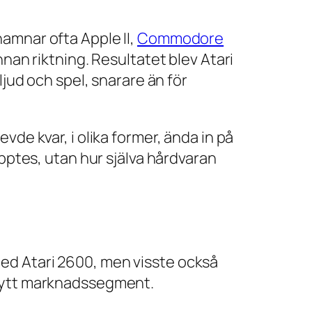
amnar ofta Apple II,
Commodore
nan riktning. Resultatet blev Atari
ljud och spel, snarare än för
de kvar, i olika former, ända in på
äpptes, utan hur själva hårdvaran
ed Atari 2600, men visste också
 nytt marknadssegment.