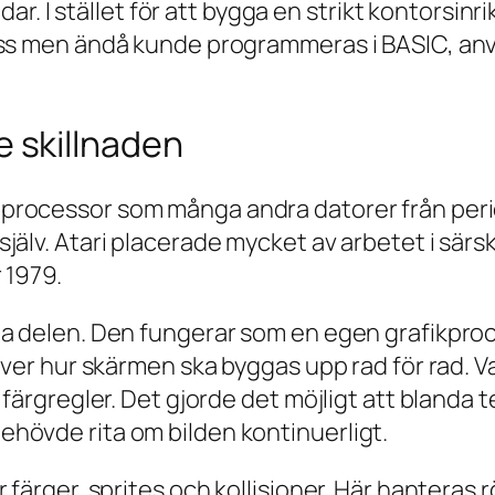
ldar. I stället för att bygga en strikt kontorsin
ass men ändå kunde programmeras i BASIC, anv
e skillnaden
-processor som många andra datorer från period
älv. Atari placerade mycket av arbetet i särsk
 1979.
la delen. Den fungerar som en egen grafikproc
iver hur skärmen ska byggas upp rad för rad. Va
 färgregler. Det gjorde det möjligt att blanda 
hövde rita om bilden kontinuerligt.
 färger, sprites och kollisioner. Här hanteras r