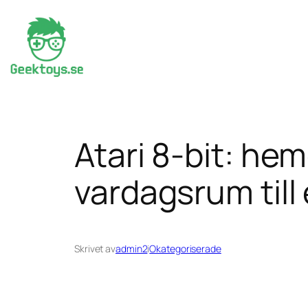
Hoppa
till
innehåll
Atari 8-bit: he
vardagsrum till 
Skrivet av
admin2
i
Okategoriserade