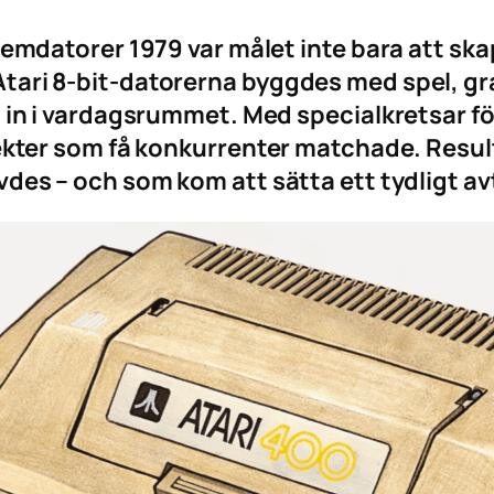
hemdatorer 1979 var målet inte bara att sk
ari 8-bit-datorerna byggdes med spel, graf
 in i vardagsrummet. Med specialkretsar för
fekter som få konkurrenter matchade. Resul
des – och som kom att sätta ett tydligt av