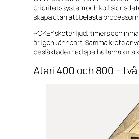
prioritetssystem och kollisionsdet
skapa utan att belasta processorn
POKEY sköter ljud, timers och inma
är igenkännbart. Samma krets använ
besläktade med spelhallarnas mask
Atari 400 och 800 – två