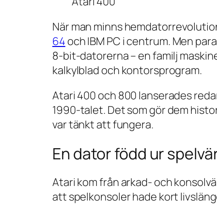
Atari 400
När man minns hemdatorrevolutionen
64
och IBM PC i centrum. Men parall
8-bit-datorerna – en familj maskine
kalkylblad och kontorsprogram.
Atari 400 och 800 lanserades redan 
1990-talet. Det som gör dem histori
var tänkt att fungera.
En dator född ur spelvä
Atari kom från arkad- och konsolv
att spelkonsoler hade kort livslä