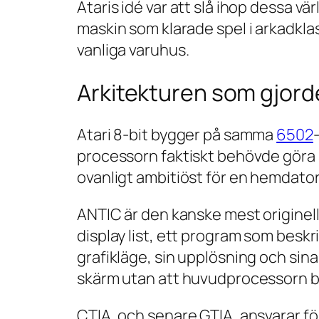
Ataris idé var att slå ihop dessa vär
maskin som klarade spel i arkadkl
vanliga varuhus.
Arkitekturen som gjord
Atari 8-bit bygger på samma
6502
processorn faktiskt behövde göra sj
ovanligt ambitiöst för en hemdator
ANTIC är den kanske mest originel
display list, ett program som beskr
grafikläge, sin upplösning och sina
skärm utan att huvudprocessorn be
CTIA, och senare GTIA, ansvarar för