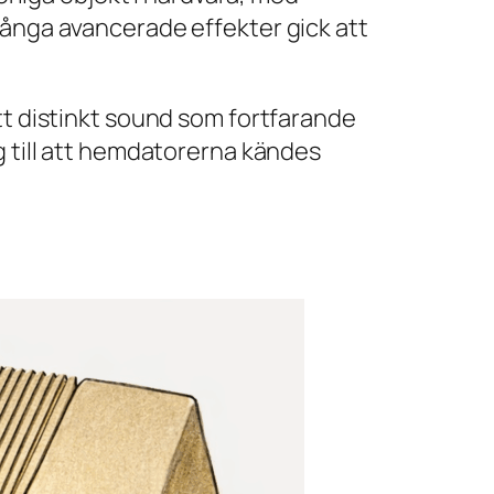
många avancerade effekter gick att
tt distinkt sound som fortfarande
g till att hemdatorerna kändes