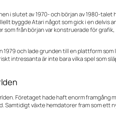
 i slutet av 1970- och början av 1980-talet h
ellt byggde Atari något som gick i en delvis an
r som från början var konstruerade för grafik, 
1979 och lade grunden till en plattform som lev
skt intressanta är inte bara vilka spel som sl
rlden
ärlden. Företaget hade haft enorm framgång m
ngd. Samtidigt växte hemdatorer fram som ett