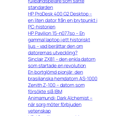
rullbandspelare som satte
standarden
HP ProDesk 400 G2 Desktop –
en liten dator från en brytpunkt i
PC-historien
HP Pavilion 15-n077so – En
gammal laptop i ett historiskt
ljus – vad berättar den om
datorernas utveckling?
Sinclair ZX81 – den enkla datorn
som startade en revolution
En bortglömd pionjär: den
brasilianska hemdatorn AS-1000
Zenith Z-100 – datorn som
försökte slå IBM
Animamundi: Dark Alchemist –
när sorg möter förbjuden
vetenskap