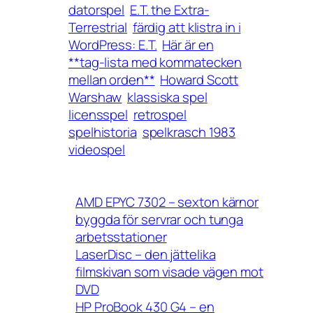
datorspel
E.T. the Extra-
Terrestrial
färdig att klistra in i
WordPress: E.T.
Här är en
**tag-lista med kommatecken
mellan orden**
Howard Scott
Warshaw
klassiska spel
licensspel
retrospel
spelhistoria
spelkrasch 1983
videospel
AMD EPYC 7302 – sexton kärnor
byggda för servrar och tunga
arbetsstationer
LaserDisc – den jättelika
filmskivan som visade vägen mot
DVD
HP ProBook 430 G4 – en