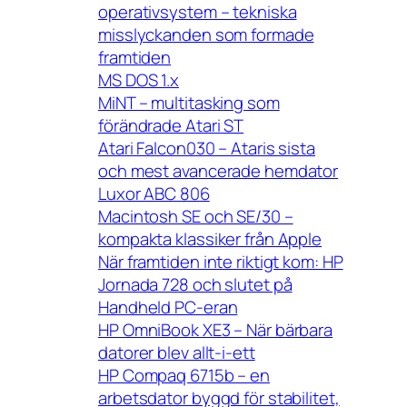
operativsystem – tekniska
misslyckanden som formade
framtiden
MS DOS 1.x
MiNT – multitasking som
förändrade Atari ST
Atari Falcon030 – Ataris sista
och mest avancerade hemdator
Luxor ABC 806
Macintosh SE och SE/30 –
kompakta klassiker från Apple
När framtiden inte riktigt kom: HP
Jornada 728 och slutet på
Handheld PC-eran
HP OmniBook XE3 – När bärbara
datorer blev allt-i-ett
HP Compaq 6715b – en
arbetsdator byggd för stabilitet,