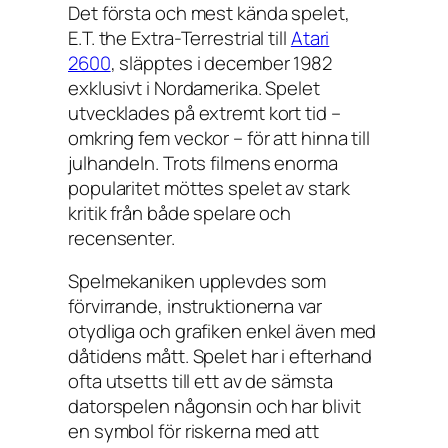
Det första och mest kända spelet,
E.T. the Extra-Terrestrial
till
Atari
2600
, släpptes i december 1982
exklusivt i Nordamerika. Spelet
utvecklades på extremt kort tid –
omkring fem veckor – för att hinna till
julhandeln. Trots filmens enorma
popularitet möttes spelet av stark
kritik från både spelare och
recensenter.
Spelmekaniken upplevdes som
förvirrande, instruktionerna var
otydliga och grafiken enkel även med
dåtidens mått. Spelet har i efterhand
ofta utsetts till ett av de sämsta
datorspelen någonsin och har blivit
en symbol för riskerna med att