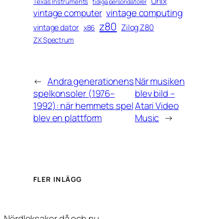
Unix
Texas Instruments
tidiga persondatorer
vintage computing
vintage computer
z80
vintage dator
Zilog Z80
x86
ZX Spectrum
←
Andra generationens
När musiken
spelkonsoler (1976–
blev bild –
1992): när hemmets spel
Atari Video
blev en plattform
Music
→
FLER INLÄGG
Nördleksaker då och nu