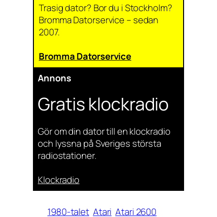
Trasig dator? Bor du i Stockholm?
Bromma Datorservice – sedan
2007.
Bromma Datorservice
Annons
Gratis klockradio
Gör om din dator till en klockradio
och lyssna på Sveriges största
radiostationer.
Klockradio
1980-talet
Atari
Atari 2600