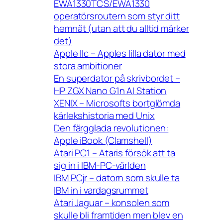
EWA1330TCS/EWA1330
operatörsroutern som styr ditt
hemnät (utan att du alltid märker
det)
Apple IIc – Apples lilla dator med
stora ambitioner
En superdator på skrivbordet –
HP ZGX Nano G1n AI Station
XENIX – Microsofts bortglömda
kärlekshistoria med Unix
Den färgglada revolutionen:
Apple iBook (Clamshell)
Atari PC1 – Ataris försök att ta
sig in i IBM-PC-världen
IBM PCjr – datorn som skulle ta
IBM in i vardagsrummet
Atari Jaguar – konsolen som
skulle bli framtiden men blev en