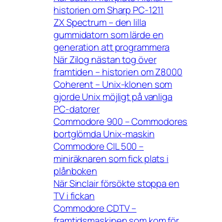
historien om Sharp PC-1211
ZX Spectrum – den lilla
gummidatorn som lärde en
generation att programmera
När Zilog nästan tog över
framtiden – historien om Z8000
Coherent – Unix-klonen som
gjorde Unix möjligt på vanliga
PC-datorer
Commodore 900 – Commodores
bortglömda Unix-maskin
Commodore CIL 500 –
miniräknaren som fick plats i
plånboken
När Sinclair försökte stoppa en
TV i fickan
Commodore CDTV –
framtidsmaskinen som kom för