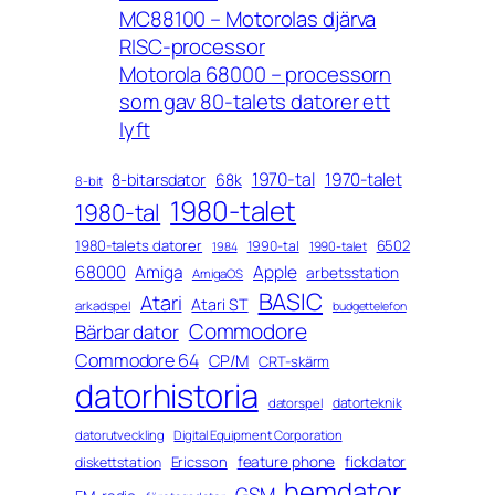
MC88100 – Motorolas djärva
RISC-processor
Motorola 68000 – processorn
som gav 80-talets datorer ett
lyft
1970-tal
1970-talet
8-bitarsdator
68k
8-bit
1980-talet
1980-tal
1980-talets datorer
6502
1990-tal
1990-talet
1984
68000
Amiga
Apple
arbetsstation
AmigaOS
BASIC
Atari
Atari ST
arkadspel
budgettelefon
Commodore
Bärbar dator
Commodore 64
CP/M
CRT-skärm
datorhistoria
datorteknik
datorspel
datorutveckling
Digital Equipment Corporation
feature phone
fickdator
Ericsson
diskettstation
hemdator
GSM