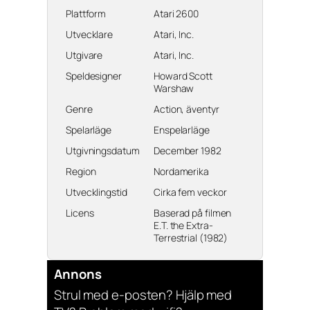
Plattform
Atari 2600
Utvecklare
Atari, Inc.
Utgivare
Atari, Inc.
Speldesigner
Howard Scott
Warshaw
Genre
Action, äventyr
Spelarläge
Enspelarläge
Utgivningsdatum
December 1982
Region
Nordamerika
Utvecklingstid
Cirka fem veckor
Licens
Baserad på filmen
E.T. the Extra-
Terrestrial
(1982)
Annons
Strul med e-posten? Hjälp med