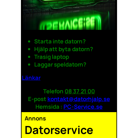
Starta inte datorn?
Hjälp att byta datorn?
Trasig laptop
Laggar speldatorn?
Länkar
Telefon
08 37 21 00
E-post
kontakt@datorhjalp.se
Hemsida :
PC-Service.se
Annons
Datorservice