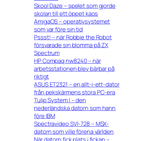
Skool Daze – spelet som gjorde
skolan till ett öppet kaos
AmigaOS – operativsystemet
som var före sin tid
Pssst! – när Robbie the Robot
försvarade sin blomma på ZX
Spectrum
HP Compaq nw8240 – när
arbetsstationen blev bärbar på
riktigt
ASUS ET2321 – en allt-i-ett-dator
från pekskärmens stora PC-era
Tulip System I – den
nederländska datorn som hann
före IBM
Spectravideo SVI-728 – MSX-
datorn som ville förena världen
När datorn fick plats i fickan –