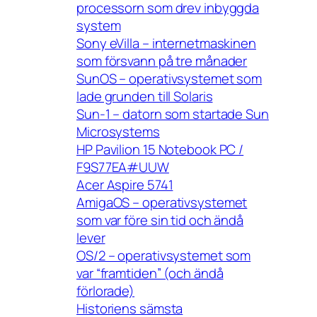
processorn som drev inbyggda
system
Sony eVilla – internetmaskinen
som försvann på tre månader
SunOS – operativsystemet som
lade grunden till Solaris
Sun-1 – datorn som startade Sun
Microsystems
HP Pavilion 15 Notebook PC /
F9S77EA#UUW
Acer Aspire 5741
AmigaOS – operativsystemet
som var före sin tid och ändå
lever
OS/2 – operativsystemet som
var “framtiden” (och ändå
förlorade)
Historiens sämsta