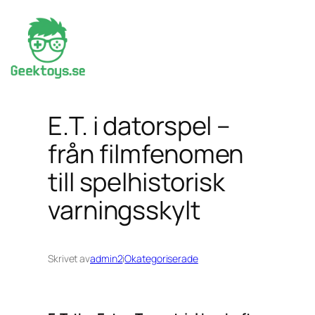
Hoppa
till
innehåll
E.T. i datorspel –
från filmfenomen
till spelhistorisk
varningsskylt
Skrivet av
admin2
i
Okategoriserade