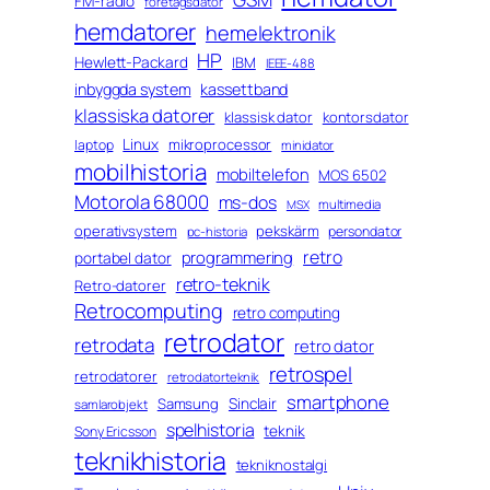
FM-radio
företagsdator
hemdatorer
hemelektronik
HP
Hewlett-Packard
IBM
IEEE-488
inbyggda system
kassettband
klassiska datorer
klassisk dator
kontorsdator
Linux
mikroprocessor
laptop
minidator
mobilhistoria
mobiltelefon
MOS 6502
Motorola 68000
ms-dos
multimedia
MSX
operativsystem
pekskärm
persondator
pc-historia
retro
programmering
portabel dator
retro-teknik
Retro-datorer
Retrocomputing
retro computing
retrodator
retrodata
retro dator
retrospel
retrodatorer
retrodatorteknik
smartphone
Sinclair
Samsung
samlarobjekt
spelhistoria
teknik
Sony Ericsson
teknikhistoria
tekniknostalgi