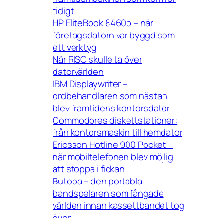
tidigt
HP EliteBook 8460p – när
företagsdatorn var byggd som
ett verktyg
När RISC skulle ta över
datorvärlden
IBM Displaywriter –
ordbehandlaren som nästan
blev framtidens kontorsdator
Commodores diskettstationer:
från kontorsmaskin till hemdator
Ericsson Hotline 900 Pocket –
när mobiltelefonen blev möjlig
att stoppa i fickan
Butoba – den portabla
bandspelaren som fångade
världen innan kassettbandet tog
över