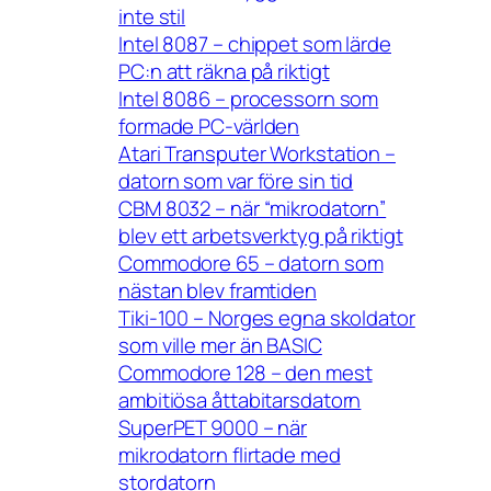
inte stil
Intel 8087 – chippet som lärde
PC:n att räkna på riktigt
Intel 8086 – processorn som
formade PC-världen
Atari Transputer Workstation –
datorn som var före sin tid
CBM 8032 – när “mikrodatorn”
blev ett arbetsverktyg på riktigt
Commodore 65 – datorn som
nästan blev framtiden
Tiki-100 – Norges egna skoldator
som ville mer än BASIC
Commodore 128 – den mest
ambitiösa åttabitarsdatorn
SuperPET 9000 – när
mikrodatorn flirtade med
stordatorn