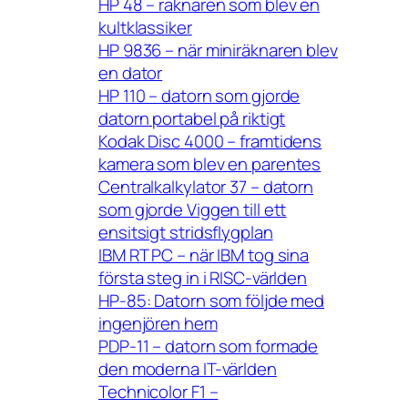
HP 48 – räknaren som blev en
kultklassiker
HP 9836 – när miniräknaren blev
en dator
HP 110 – datorn som gjorde
datorn portabel på riktigt
Kodak Disc 4000 – framtidens
kamera som blev en parentes
Centralkalkylator 37 – datorn
som gjorde Viggen till ett
ensitsigt stridsflygplan
IBM RT PC – när IBM tog sina
första steg in i RISC-världen
HP-85: Datorn som följde med
ingenjören hem
PDP-11 – datorn som formade
den moderna IT-världen
Technicolor F1 –