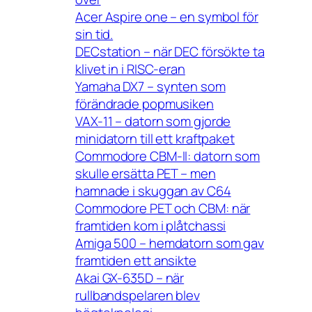
Acer Aspire one – en symbol för
sin tid.
DECstation – när DEC försökte ta
klivet in i RISC-eran
Yamaha DX7 – synten som
förändrade popmusiken
VAX-11 – datorn som gjorde
minidatorn till ett kraftpaket
Commodore CBM-II: datorn som
skulle ersätta PET – men
hamnade i skuggan av C64
Commodore PET och CBM: när
framtiden kom i plåtchassi
Amiga 500 – hemdatorn som gav
framtiden ett ansikte
Akai GX-635D – när
rullbandspelaren blev