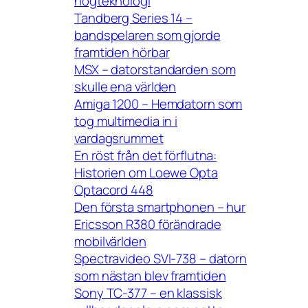
högteknologi
Tandberg Series 14 –
bandspelaren som gjorde
framtiden hörbar
MSX – datorstandarden som
skulle ena världen
Amiga 1200 – Hemdatorn som
tog multimedia in i
vardagsrummet
En röst från det förflutna:
Historien om Loewe Opta
Optacord 448
Den första smartphonen – hur
Ericsson R380 förändrade
mobilvärlden
Spectravideo SVI-738 – datorn
som nästan blev framtiden
Sony TC-377 – en klassisk