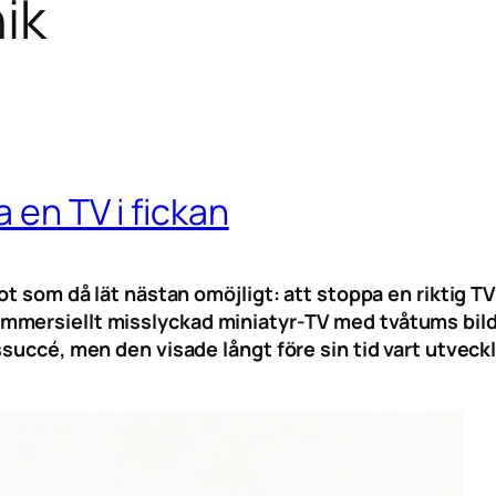
ik
 en TV i fickan
t som då lät nästan omöjligt: att stoppa en riktig TV 
mmersiellt misslyckad miniatyr-TV med tvåtums bild
ssuccé, men den visade långt före sin tid vart utveck