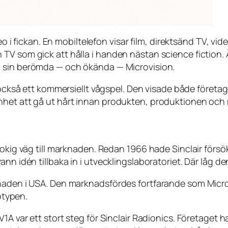
ideo i fickan. En mobiltelefon visar film, direktsänd TV, 
TV som gick att hålla i handen nästan science fiction. Ä
 sin berömda — och ökända — Microvision.
 också ett kommersiellt vågspel. Den visade både företag
het att gå ut hårt innan produkten, produktionen och m
rokig väg till marknaden. Redan 1966 hade Sinclair försö
ann idén tillbaka in i utvecklingslaboratoriet. Där låg
knaden i USA. Den marknadsfördes fortfarande som Mic
totypen.
V1A var ett stort steg för Sinclair Radionics. Företaget