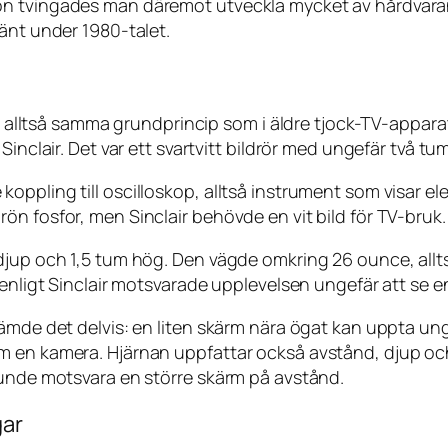
on tvingades man däremot utveckla mycket av hårdvaran
änt under 1980-talet.
r, alltså samma grundprincip som i äldre tjock-TV-apparat
inclair. Det var ett svartvitt bildrör med ungefär två tum
ppling till oscilloskop, alltså instrument som visar ele
n fosfor, men Sinclair behövde en vit bild för TV-bruk. D
 djup och 1,5 tum hög. Den vägde omkring 26 ounce, all
 enligt Sinclair motsvarade upplevelsen ungefär att se e
tämde det delvis: en liten skärm nära ögat kan uppta u
m en kamera. Hjärnan uppfattar också avstånd, djup och
kunde motsvara en större skärm på avstånd.
gar