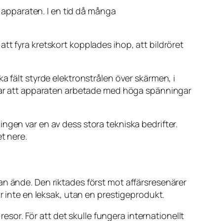
r apparaten. I en tid då många
tt fyra kretskort kopplades ihop, att bildröret
a fält styrde elektronstrålen över skärmen, i
n var att apparaten arbetade med höga spänningar
ngen var en av dess stora tekniska bedrifter.
t nere.
an ände. Den riktades först mot affärsresenärer
r inte en leksak, utan en prestigeprodukt.
resor. För att det skulle fungera internationellt