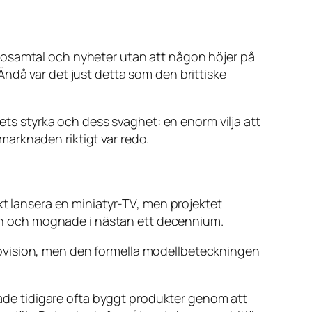
videosamtal och nyheter utan att någon höjer på
ndå var det just detta som den brittiske
ets styrka och dess svaghet: en enorm vilja att
arknaden riktigt var redo.
kt lansera en miniatyr-TV, men projektet
 den och mognade i nästan ett decennium.
rovision, men den formella modellbeteckningen
 hade tidigare ofta byggt produkter genom att