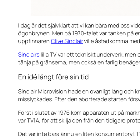
I dag är det självklart att vi kan bära med oss v
ögonbrynen. Men på 1970-talet var tanken på en 
uppfinnaren
Clive Sinclair
ville åstadkomma med
Sinclairs
lilla TV var ett tekniskt underverk, men
tänja på gränserna, men också en farlig benägen
En idé långt före sin tid
Sinclair Microvision hade en ovanligt lång och k
misslyckades. Efter den aborterade starten försv
Först i slutet av 1976 kom apparaten ut på mar
var TV1A, för att skilja den från den tidigare pro
Det var inte bara ännu en liten konsumentpryl. T