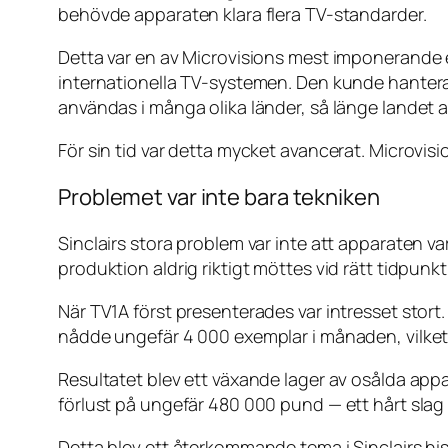
behövde apparaten klara flera TV-standarder.
Detta var en av Microvisions mest imponerande
internationella TV-systemen. Den kunde hantera 
användas i många olika länder, så länge landet
För sin tid var detta mycket avancerat. Microvis
Problemet var inte bara tekniken
Sinclairs stora problem var inte att apparaten va
produktion aldrig riktigt möttes vid rätt tidpunkt
När TV1A först presenterades var intresset stort
nådde ungefär 4 000 exemplar i månaden, vilket v
Resultatet blev ett växande lager av osålda appara
förlust på ungefär 480 000 pund — ett hårt sla
Detta blev ett återkommande tema i Sinclairs his