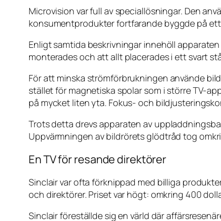
Microvision var full av speciallösningar. Den anv
konsumentprodukter fortfarande byggde på ett s
Enligt samtida beskrivningar innehöll apparaten 
monterades och att allt placerades i ett svart stål
För att minska strömförbrukningen använde bildrö
stället för magnetiska spolar som i större TV-a
på mycket liten yta. Fokus- och bildjusteringsko
Trots detta drevs apparaten av uppladdningsbara 
Uppvärmningen av bildrörets glödtråd tog omkring
En TV för resande direktörer
Sinclair var ofta förknippad med billiga produk
och direktörer. Priset var högt: omkring 400 dol
Sinclair föreställde sig en värld där affärsresenä