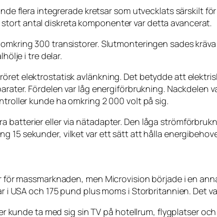
ände flera integrerade kretsar som utvecklats särskilt fö
tort antal diskreta komponenter var detta avancerat.
omkring 300 transistorer. Slutmonteringen sades kräva a
hölje i tre delar.
ret elektrostatisk avlänkning. Det betydde att elektrisk
pparater. Fördelen var låg energiförbrukning. Nackdele
ntroller kunde ha omkring 2 000 volt på sig.
batterier eller via nätadapter. Den låga strömförbrukni
 15 sekunder, vilket var ett sätt att hålla energibehove
ter för massmarknaden, men Microvision började i en ann
lar i USA och 175 pund plus moms i Storbritannien. Det va
rer kunde ta med sig sin TV på hotellrum, flygplatser och 