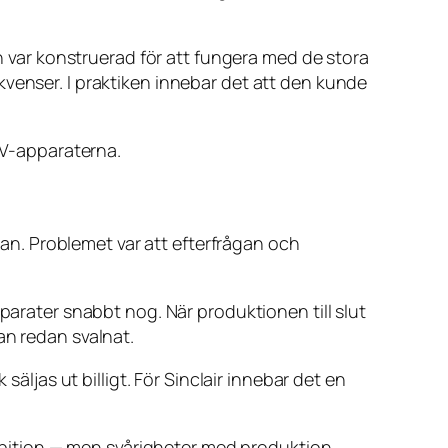
var konstruerad för att fungera med de stora
kvenser. I praktiken innebar det att den kunde
-TV-apparaterna.
rjan. Problemet var att efterfrågan och
parater snabbt nog. När produktionen till slut
an redan svalnat.
äljas ut billigt. För Sinclair innebar det en
 ambition — men svårigheter med produktion,