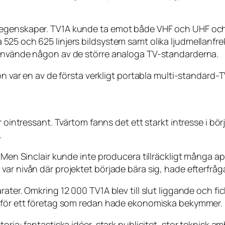
 egenskaper. TV1A kunde ta emot både VHF och UHF och 
525 och 625 linjers bildsystem samt olika ljudmellanfre
 använde någon av de större analoga TV-standarderna.
ion var en av de första verkligt portabla multi-standard
r ointressant. Tvärtom fanns det ett starkt intresse i bö
.
. Men Sinclair kunde inte producera tillräckligt många ap
ar nivån där projektet började bära sig, hade efterfråg
ter. Omkring 12 000 TV1A blev till slut liggande och fick s
g för ett företag som redan hade ekonomiska bekymmer.
toria: fantastiska idéer, stark publicitet, stor teknisk