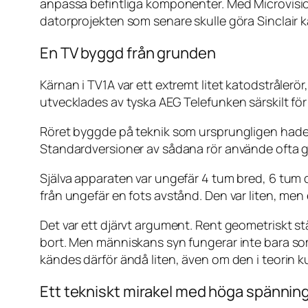
anpassa befintliga komponenter. Med Microvisi
datorprojekten som senare skulle göra Sinclair k
En TV byggd från grunden
Kärnan i TV1A var ett extremt litet katodstrålerö
utvecklades av tyska AEG Telefunken särskilt för S
Röret byggde på teknik som ursprungligen hade ko
Standardversioner av sådana rör använde ofta grö
Själva apparaten var ungefär 4 tum bred, 6 tum
från ungefär en fots avstånd. Den var liten, men
Det var ett djärvt argument. Rent geometriskt s
bort. Men människans syn fungerar inte bara so
kändes därför ändå liten, även om den i teorin 
Ett tekniskt mirakel med höga spännin