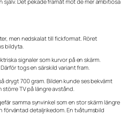
 själv. Det pekade framåt mot de mer ambitiösa
er, men nedskalat till fickformat. Röret
s bildyta.
ktriska signaler som kurvor på en skärm.
ärför togs en särskild variant fram.
tså drygt 700 gram. Bilden kunde ses bekvämt
n större TV på längre avstånd.
ngefär samma synvinkel som en stor skärm längre
 förväntad detaljrikedom. En tvåtumsbild