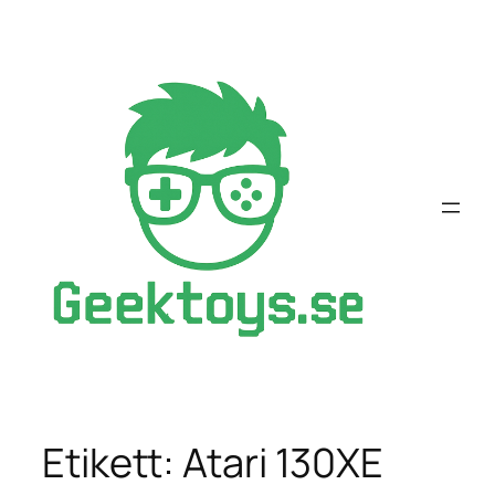
Hoppa
till
innehåll
Etikett:
Atari 130XE