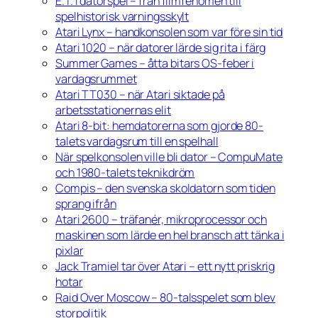
E.T. i datorspel – från filmfenomen till
spelhistorisk varningsskylt
Atari Lynx – handkonsolen som var före sin tid
Atari 1020 – när datorer lärde sig rita i färg
Summer Games – åtta bitars OS-feber i
vardagsrummet
Atari TT030 – när Atari siktade på
arbetsstationernas elit
Atari 8-bit: hemdatorerna som gjorde 80-
talets vardagsrum till en spelhall
När spelkonsolen ville bli dator – CompuMate
och 1980-talets teknikdröm
Compis – den svenska skoldatorn som tiden
sprang ifrån
Atari 2600 – träfanér, mikroprocessor och
maskinen som lärde en hel bransch att tänka i
pixlar
Jack Tramiel tar över Atari – ett nytt priskrig
hotar
Raid Over Moscow – 80-talsspelet som blev
storpolitik