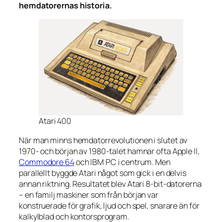
hemdatorernas historia.
Atari 400
När man minns hemdatorrevolutionen i slutet av
1970- och början av 1980-talet hamnar ofta Apple II,
Commodore 64
och IBM PC i centrum. Men
parallellt byggde Atari något som gick i en delvis
annan riktning. Resultatet blev Atari 8-bit-datorerna
– en familj maskiner som från början var
konstruerade för grafik, ljud och spel, snarare än för
kalkylblad och kontorsprogram.