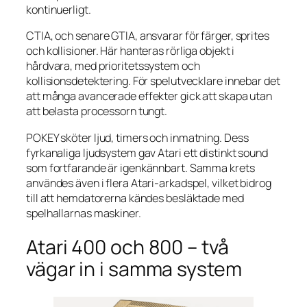
kontinuerligt.
CTIA, och senare GTIA, ansvarar för färger, sprites
och kollisioner. Här hanteras rörliga objekt i
hårdvara, med prioritetssystem och
kollisionsdetektering. För spelutvecklare innebar det
att många avancerade effekter gick att skapa utan
att belasta processorn tungt.
POKEY sköter ljud, timers och inmatning. Dess
fyrkanaliga ljudsystem gav Atari ett distinkt sound
som fortfarande är igenkännbart. Samma krets
användes även i flera Atari-arkadspel, vilket bidrog
till att hemdatorerna kändes besläktade med
spelhallarnas maskiner.
Atari 400 och 800 – två
vägar in i samma system