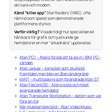
skrivare och modem.
Känd “killer app”
Star Raiders
(1980), ofta
nämnd som spelet som demonstrerade
plattformens styrkor.
Varför viktig?
Visade tidigt hur specialiserad
hårdvara för grafik och ljud kunde ge
hemdatorer en mer “arkadnära” upplevelse.
Atari PC1 – Ataris försök att ta sig in i IBM-PC-
världen
Atari Jaguar – konsolen som skulle bli
framtiden men blev en återvändsgränd
MiNT – multitasking som förändrade Atari ST
Atari Falcon030 – Ataris sista och mest
avancerade hemdator
Atari Transputer Workstation – datorn som var
före sin tid
När musiken blev bild – Atari Video Music