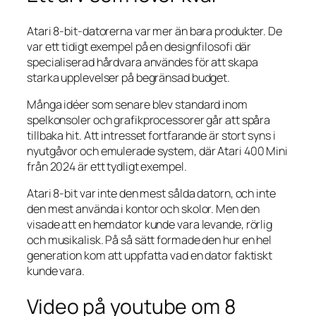
Atari 8-bit-datorerna var mer än bara produkter. De
var ett tidigt exempel på en designfilosofi där
specialiserad hårdvara användes för att skapa
starka upplevelser på begränsad budget.
Många idéer som senare blev standard inom
spelkonsoler och grafikprocessorer går att spåra
tillbaka hit. Att intresset fortfarande är stort syns i
nyutgåvor och emulerade system, där Atari 400 Mini
från 2024 är ett tydligt exempel.
Atari 8-bit var inte den mest sålda datorn, och inte
den mest använda i kontor och skolor. Men den
visade att en hemdator kunde vara levande, rörlig
och musikalisk. På så sätt formade den hur en hel
generation kom att uppfatta vad en dator faktiskt
kunde vara.
Video på youtube om 8