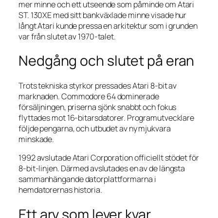
mer minne och ett utseende som påminde om Atari
ST. 130XE med sitt bankväxlade minne visade hur
långt Atari kunde pressa en arkitektur som i grunden
var från slutet av 1970-talet.
Nedgång och slutet på eran
Trots tekniska styrkor pressades Atari 8-bit av
marknaden. Commodore 64 dominerade
försäljningen, priserna sjönk snabbt och fokus
flyttades mot 16-bitarsdatorer. Programutvecklare
följde pengarna, och utbudet av ny mjukvara
minskade.
1992 avslutade Atari Corporation officiellt stödet för
8-bit-linjen. Därmed avslutades en av de längsta
sammanhängande datorplattformarna i
hemdatorernas historia.
Ett arv som lever kvar