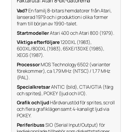
Faktaruta: Atari 8-bit-datorerna
Vad?
En familj 8-bitars hemdatorer från Atari,
lanserad 1979 och i produktion i olika former
fram till början av 1990-talet.
Startmodeller
Atari 400 och Atari 800 (1979).
Viktiga efterföljare
1200XL (1983),
600XL/800XL (1983), 65XE/130XE (1985),
XEGS (1987).
Processor
MOS Technology 6502 (varianter
förekommer), ca 1,79 MHz (NTSC) / 1,77 MHz
(PAL).
Specialkretsar
ANTIC (bild), CTIA/GTIA (färg
och sprites), POKEY (ljud och I/O).
Grafik och ljud
Hårdvarustöd för sprites, scroll
och flera grafiklägen samt 4-kanaligt ljud via
POKEY.
Periferibuss
SIO (Serial Input/Output) för
kedjekopplade tillbehör som diskettstationer,