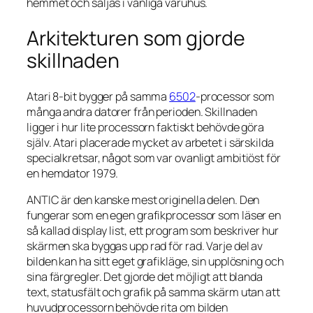
hemmet och säljas i vanliga varuhus.
Arkitekturen som gjorde
skillnaden
Atari 8-bit bygger på samma
6502
-processor som
många andra datorer från perioden. Skillnaden
ligger i hur lite processorn faktiskt behövde göra
själv. Atari placerade mycket av arbetet i särskilda
specialkretsar, något som var ovanligt ambitiöst för
en hemdator 1979.
ANTIC är den kanske mest originella delen. Den
fungerar som en egen grafikprocessor som läser en
så kallad display list, ett program som beskriver hur
skärmen ska byggas upp rad för rad. Varje del av
bilden kan ha sitt eget grafikläge, sin upplösning och
sina färgregler. Det gjorde det möjligt att blanda
text, statusfält och grafik på samma skärm utan att
huvudprocessorn behövde rita om bilden