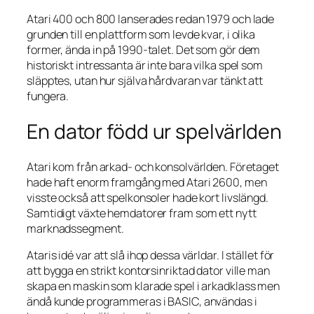
Atari 400 och 800 lanserades redan 1979 och lade
grunden till en plattform som levde kvar, i olika
former, ända in på 1990-talet. Det som gör dem
historiskt intressanta är inte bara vilka spel som
släpptes, utan hur själva hårdvaran var tänkt att
fungera.
En dator född ur spelvärlden
Atari kom från arkad- och konsolvärlden. Företaget
hade haft enorm framgång med Atari 2600, men
visste också att spelkonsoler hade kort livslängd.
Samtidigt växte hemdatorer fram som ett nytt
marknadssegment.
Ataris idé var att slå ihop dessa världar. I stället för
att bygga en strikt kontorsinriktad dator ville man
skapa en maskin som klarade spel i arkadklass men
ändå kunde programmeras i BASIC, användas i