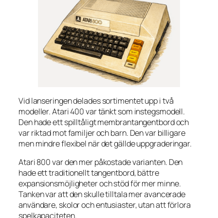
Vid lanseringen delades sortimentet upp i två
modeller. Atari 400 var tänkt som instegsmodell.
Den hade ett spilltåligt membrantangentbord och
var riktad mot familjer och barn. Den var billigare
men mindre flexibel när det gällde uppgraderingar.
Atari 800 var den mer påkostade varianten. Den
hade ett traditionellt tangentbord, bättre
expansionsmöjligheter och stöd för mer minne.
Tanken var att den skulle tilltala mer avancerade
användare, skolor och entusiaster, utan att förlora
spelkapaciteten.